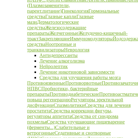
(Плазмозаменители,
парент.питание)
Гинекология
Гормональные
средства
Глазные капли
Глазные
мази
Дерматологические
средства
Железосодержащие
препараты
Желчегонные
Желудочно-кишечный-
тракт
Закрепляющие
Иммуномодуляторы
Йодсодерж
средства
Ноотропные и
транквилизаторы
Неврология
Антидепрессанты
Лечение алкоголизма
Нейролептик
Лечение никотиновой зависимости
Средства для улучшения работы мозга
Противоязвенные
Противорвотные
Противозачаточ
НПВС
Пробиотики, бактерийные
препараты
Противодиабетические
Противоастматич
повыш регенерацию
Регуляторы эректильной
дисфункции
Спазмолитики
Средства для лечения
простатита
Средства коррекции фигуры,
регуляторы аппетита
Средства от синдрома
похмелья
Средства улучшающие пищеварение
(ферменты...)
Слабительные и
ветрогонные
Седативные и снотворные