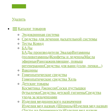
Корзина
Удалить
Каталог товаров
Эндокринная система
Средства для лечения дыхательной системы
Тесты Ковид
БАДы
БАДы производителя Эвалар
Витамины
(поливитамины)
Конфеты и леденцы
Масла
эфирные
Ранозаживляющие, повыш
регенерацию
Средства для ванн (соли, пенки...)
Вакцины
Гомеопатические средства
Гомеопатические средства Хель
Детские товары
Косметика Джонсон
Соски пустышки
бутылочки
Средства детской гигиены
Средства
ухода за младенцами
Изделия медицинского назначения
Изделия мед назнач (Шприцы)
Изделия мед назнач
(Тесты на беременность)
Изделия мед назнач