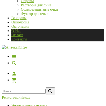
Оправы
Растворы для линз
Солнцезащитные очки
Футляр для очков
Вакцины
Онкология
Ортопедия
О Нас
Оплата
Контакты
Регистрация
Вход
Эндокринная система