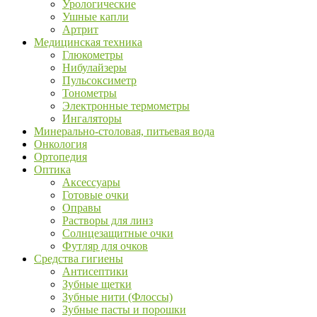
Урологические
Ушные капли
Артрит
Медицинская техника
Глюкометры
Нибулайзеры
Пульсоксиметр
Тонометры
Электронные термометры
Ингаляторы
Минерально-столовая, питьевая вода
Онкология
Ортопедия
Оптика
Аксессуары
Готовые очки
Оправы
Растворы для линз
Солнцезащитные очки
Футляр для очков
Средства гигиены
Антисептики
Зубные щетки
Зубные нити (Флоссы)
Зубные пасты и порошки