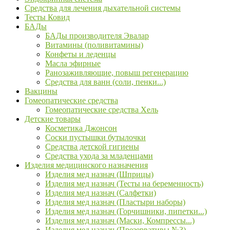
Средства для лечения дыхательной системы
Тесты Ковид
БАДы
БАДы производителя Эвалар
Витамины (поливитамины)
Конфеты и леденцы
Масла эфирные
Ранозаживляющие, повыш регенерацию
Средства для ванн (соли, пенки...)
Вакцины
Гомеопатические средства
Гомеопатические средства Хель
Детские товары
Косметика Джонсон
Соски пустышки бутылочки
Средства детской гигиены
Средства ухода за младенцами
Изделия медицинского назначения
Изделия мед назнач (Шприцы)
Изделия мед назнач (Тесты на беременность)
Изделия мед назнач (Салфетки)
Изделия мед назнач (Пластыри наборы)
Изделия мед назнач (Горчишники, пипетки...)
Изделия мед назнач (Маски, Компрессы...)
Изделия мед назнач (Презервативы №3)