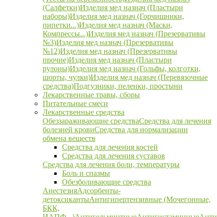
(Салфетки)
Изделия мед назнач (Пластыри
наборы)
Изделия мед назнач (Горчишники,
пипетки...)
Изделия мед назнач (Маски,
Компрессы...)
Изделия мед назнач (Презервативы
№3)
Изделия мед назнач (Презервативы
№12)
Изделия мед назнач (Презервативы
прочие)
Изделия мед назнач (Пластыри
рулоны)
Изделия мед назнач (Гольфы, колготки,
шорты, чулки)
Изделия мед назнач (Перевязочные
средства)
Подгузники, пеленки, простыни
Лекарственные травы, сборы
Питательные смеси
Лекарственные средства
Обеззараживающие средства
Средства для лечения
болезней крови
Средства для нормализации
обмена веществ
Средства для лечения костей
Средства для лечения суставов
Средства для лечения боли, температуры
Боль и спазмы
Обезболивающие средства
Анестезия
Адсорбенты-
детоксиканты
Антигипертензивные (Мочегонные,
БКК,
ИАПФ...)
Антигельминтные
Антигистаминные
Анти