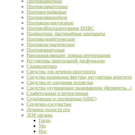
Противорвотные
Противозачаточные
Противогрибковые
Противомикробное
Противопедикулезные
ПротивоВоспалительные НПВС
Пробиотики, бактерийные препараты
Противодиабетические
Противоастматические
Противовирусные
Ранозаживляющие, повыш регенерацию
Регуляторы эректильной дисфункции
Спазмолитики
Средства для лечения простатита
Средства коррекции фигуры, регуляторы аппетита
Средства от синдрома похмелья
Средства улучшающие пищеварение (ферменты...)
Слабительные и ветрогонные
Седативные и снотворные (ЦНС)
Сердечно-сосудистые
Лечение полости рта
ЛОР органы
Горло
Ухо
Нос