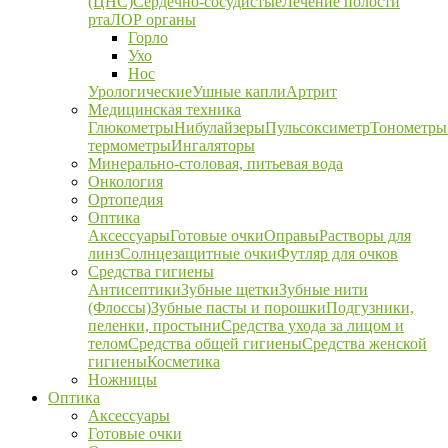
(ЦНС)
Сердечно-сосудистые
Лечение полости
рта
ЛОР органы
Горло
Ухо
Нос
Урологические
Ушные капли
Артрит
Медицинская техника
Глюкометры
Нибулайзеры
Пульсоксиметр
Тонометры
термометры
Ингаляторы
Минерально-столовая, питьевая вода
Онкология
Ортопедия
Оптика
Аксессуары
Готовые очки
Оправы
Растворы для
линз
Солнцезащитные очки
Футляр для очков
Средства гигиены
Антисептики
Зубные щетки
Зубные нити
(Флоссы)
Зубные пасты и порошки
Подгузники,
пеленки, простыни
Средства ухода за лицом и
телом
Средства общей гигиены
Средства женской
гигиены
Косметика
Ножницы
Оптика
Аксессуары
Готовые очки