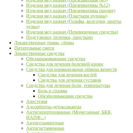
Изделия мед назнач (Презервативы №12)
Изделия мед назнач (Презервативы прочие)
Изделия мед назнач (Пластыри рулоны)
Изделия мед назнач (Гольфы, колготки, шорты,
чулки)
Изделия мед назнач (Перевязочные средства)
Подгузники, пеленки, простыни
Лекарственные травы, сборы
Питательные смеси
Лекарственные средства
Обеззараживающие средства
Средства для лечения болезней крови
Средства для нормализации обмена веществ
Средства для лечения костей
Средства для лечения суставов
Средства для лечения боли, температуры
Боль и спазмы
Обезболивающие средства
Анестезия
Адсорбенты-детоксиканты
Антигипертензивные (Мочегонные, БКК,
ИАПФ...)
Антигельминтные
Антигистаминные