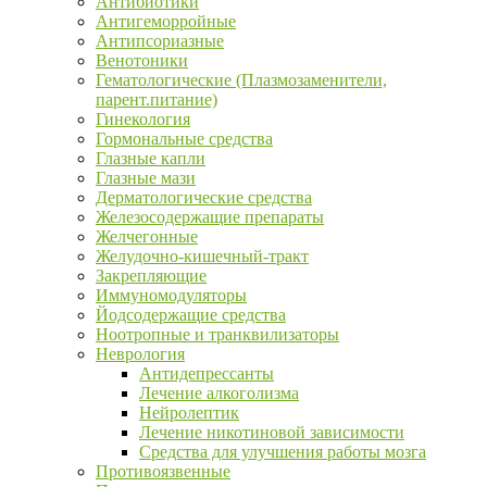
Антибиотики
Антигеморройные
Антипсориазные
Венотоники
Гематологические (Плазмозаменители,
парент.питание)
Гинекология
Гормональные средства
Глазные капли
Глазные мази
Дерматологические средства
Железосодержащие препараты
Желчегонные
Желудочно-кишечный-тракт
Закрепляющие
Иммуномодуляторы
Йодсодержащие средства
Ноотропные и транквилизаторы
Неврология
Антидепрессанты
Лечение алкоголизма
Нейролептик
Лечение никотиновой зависимости
Средства для улучшения работы мозга
Противоязвенные