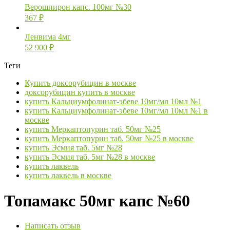
Верошпирон капс. 100мг №30
367
₽
Ленвима 4мг
52 900
₽
Теги
Купить доксорубицин в москве
доксорубицин купить в москве
купить Кальциумфолинат-эбеве 10мг/мл 10мл №1
купить Кальциумфолинат-эбеве 10мг/мл 10мл №1 в
москве
купить Меркаптопурин таб. 50мг №25
купить Меркаптопурин таб. 50мг №25 в москве
купить Эсмия таб. 5мг №28
купить Эсмия таб. 5мг №28 в москве
купить лаквель
купить лаквель в москве
Топамакс 50мг капс №60
Написать отзыв