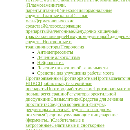
(Плазмозаменители,
парент.питание)
Гинекология
Гормональные
средства
Глазные капли
Глазные
мази
Дерматологические
средства
Железосодержащие
препараты
Желчегонные
Желудочно-кишечный-
тракт
Закрепляющие
Иммуномодуляторы
Йодсодерж
средства
Ноотропные и
транквилизаторы
Неврология
Антидепрессанты
Лечение алкоголизма
Нейролептик
Лечение никотиновой зависимости
Средства для улучшения работы мозга
Противоязвенные
Противорвотные
Противозачаточ
НПВС
Пробиотики, бактерийные
препараты
Противодиабетические
Противоастматич
повыш регенерацию
Регуляторы эректильной
дисфункции
Спазмолитики
Средства для лечения
простатита
Средства коррекции фигуры,
регуляторы аппетита
Средства от синдрома
похмелья
Средства улучшающие пищеварение
(ферменты...)
Слабительные и
ветрогонные
Седативные и снотворные