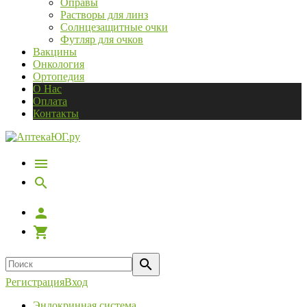
Оправы
Растворы для линз
Солнцезащитные очки
Футляр для очков
Вакцины
Онкология
Ортопедия
О Нас
Оплата
Контакты
Регистрация
Вход
Эндокринная система