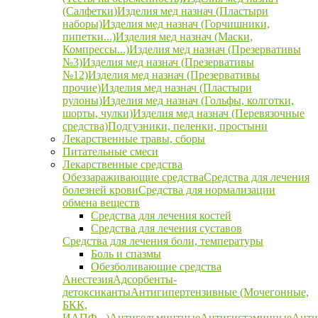
(Салфетки)
Изделия мед назнач (Пластыри
наборы)
Изделия мед назнач (Горчишники,
пипетки...)
Изделия мед назнач (Маски,
Компрессы...)
Изделия мед назнач (Презервативы
№3)
Изделия мед назнач (Презервативы
№12)
Изделия мед назнач (Презервативы
прочие)
Изделия мед назнач (Пластыри
рулоны)
Изделия мед назнач (Гольфы, колготки,
шорты, чулки)
Изделия мед назнач (Перевязочные
средства)
Подгузники, пеленки, простыни
Лекарственные травы, сборы
Питательные смеси
Лекарственные средства
Обеззараживающие средства
Средства для лечения
болезней крови
Средства для нормализации
обмена веществ
Средства для лечения костей
Средства для лечения суставов
Средства для лечения боли, температуры
Боль и спазмы
Обезболивающие средства
Анестезия
Адсорбенты-
детоксиканты
Антигипертензивные (Мочегонные,
БКК,
ИАПФ...)
Антигельминтные
Антигистаминные
Анти