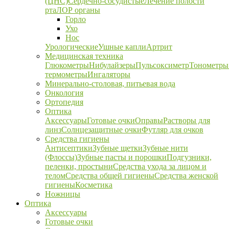
(ЦНС)
Сердечно-сосудистые
Лечение полости
рта
ЛОР органы
Горло
Ухо
Нос
Урологические
Ушные капли
Артрит
Медицинская техника
Глюкометры
Нибулайзеры
Пульсоксиметр
Тонометры
термометры
Ингаляторы
Минерально-столовая, питьевая вода
Онкология
Ортопедия
Оптика
Аксессуары
Готовые очки
Оправы
Растворы для
линз
Солнцезащитные очки
Футляр для очков
Средства гигиены
Антисептики
Зубные щетки
Зубные нити
(Флоссы)
Зубные пасты и порошки
Подгузники,
пеленки, простыни
Средства ухода за лицом и
телом
Средства общей гигиены
Средства женской
гигиены
Косметика
Ножницы
Оптика
Аксессуары
Готовые очки