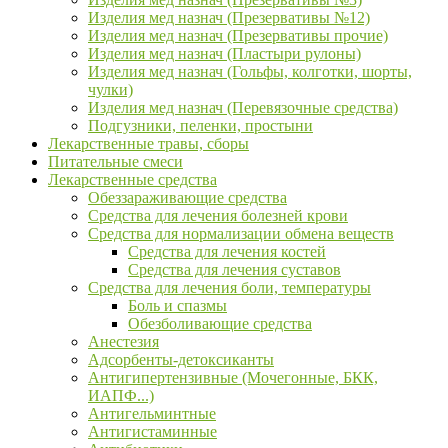
Изделия мед назнач (Презервативы №12)
Изделия мед назнач (Презервативы прочие)
Изделия мед назнач (Пластыри рулоны)
Изделия мед назнач (Гольфы, колготки, шорты,
чулки)
Изделия мед назнач (Перевязочные средства)
Подгузники, пеленки, простыни
Лекарственные травы, сборы
Питательные смеси
Лекарственные средства
Обеззараживающие средства
Средства для лечения болезней крови
Средства для нормализации обмена веществ
Средства для лечения костей
Средства для лечения суставов
Средства для лечения боли, температуры
Боль и спазмы
Обезболивающие средства
Анестезия
Адсорбенты-детоксиканты
Антигипертензивные (Мочегонные, БКК,
ИАПФ...)
Антигельминтные
Антигистаминные