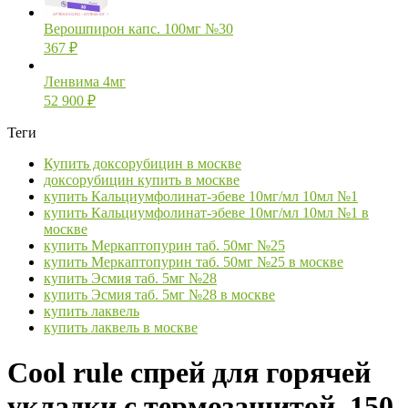
Верошпирон капс. 100мг №30
367
₽
Ленвима 4мг
52 900
₽
Теги
Купить доксорубицин в москве
доксорубицин купить в москве
купить Кальциумфолинат-эбеве 10мг/мл 10мл №1
купить Кальциумфолинат-эбеве 10мг/мл 10мл №1 в
москве
купить Меркаптопурин таб. 50мг №25
купить Меркаптопурин таб. 50мг №25 в москве
купить Эсмия таб. 5мг №28
купить Эсмия таб. 5мг №28 в москве
купить лаквель
купить лаквель в москве
Cool rule спрей для горячей
укладки с термозащитой, 150