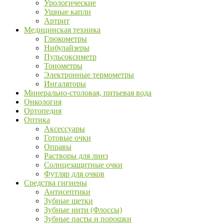
Урологические
Ушные капли
Артрит
Медицинская техника
Глюкометры
Нибулайзеры
Пульсоксиметр
Тонометры
Электронные термометры
Ингаляторы
Минерально-столовая, питьевая вода
Онкология
Ортопедия
Оптика
Аксессуары
Готовые очки
Оправы
Растворы для линз
Солнцезащитные очки
Футляр для очков
Средства гигиены
Антисептики
Зубные щетки
Зубные нити (Флоссы)
Зубные пасты и порошки