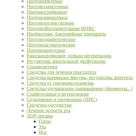
Противорвотные
Противозачаточные
Противогрибковые
Противомикробное
Противопедикулезные
ПротивоВоспалительные НПВС
Пробиотики, бактерийные препараты
Противодиабетические
Противоастматические
Противовирусные
Ранозаживляющие, повыш регенерацию
Регуляторы эректильной дисфункции
Спазмолитики
Средства для лечения простатита
Средства коррекции фигуры, регуляторы аппетита
Средства от синдрома похмелья
Средства улучшающие пищеварение (ферменты...)
Слабительные и ветрогонные
Седативные и снотворные (ЦНС)
Сердечно-сосудистые
Лечение полости рта
ЛОР органы
Горло
Ухо
Нос