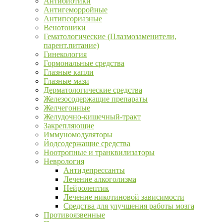
Антибиотики
Антигеморройные
Антипсориазные
Венотоники
Гематологические (Плазмозаменители,
парент.питание)
Гинекология
Гормональные средства
Глазные капли
Глазные мази
Дерматологические средства
Железосодержащие препараты
Желчегонные
Желудочно-кишечный-тракт
Закрепляющие
Иммуномодуляторы
Йодсодержащие средства
Ноотропные и транквилизаторы
Неврология
Антидепрессанты
Лечение алкоголизма
Нейролептик
Лечение никотиновой зависимости
Средства для улучшения работы мозга
Противоязвенные