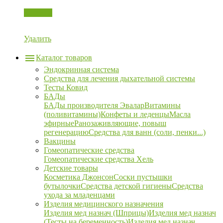
Корзина
Удалить
Каталог товаров
Эндокринная система
Средства для лечения дыхательной системы
Тесты Ковид
БАДы
БАДы производителя Эвалар
Витамины
(поливитамины)
Конфеты и леденцы
Масла
эфирные
Ранозаживляющие, повыш
регенерацию
Средства для ванн (соли, пенки...)
Вакцины
Гомеопатические средства
Гомеопатические средства Хель
Детские товары
Косметика Джонсон
Соски пустышки
бутылочки
Средства детской гигиены
Средства
ухода за младенцами
Изделия медицинского назначения
Изделия мед назнач (Шприцы)
Изделия мед назнач
(Тесты на беременность)
Изделия мед назнач