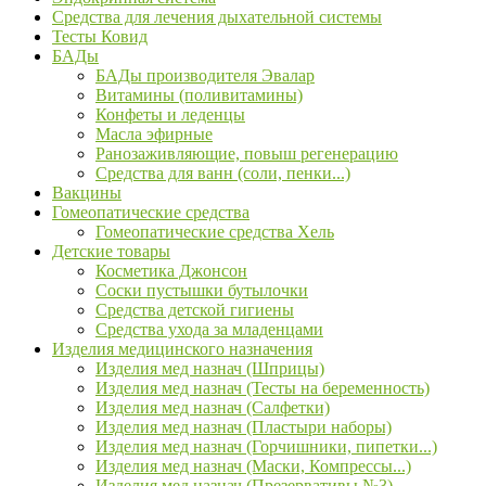
Средства для лечения дыхательной системы
Тесты Ковид
БАДы
БАДы производителя Эвалар
Витамины (поливитамины)
Конфеты и леденцы
Масла эфирные
Ранозаживляющие, повыш регенерацию
Средства для ванн (соли, пенки...)
Вакцины
Гомеопатические средства
Гомеопатические средства Хель
Детские товары
Косметика Джонсон
Соски пустышки бутылочки
Средства детской гигиены
Средства ухода за младенцами
Изделия медицинского назначения
Изделия мед назнач (Шприцы)
Изделия мед назнач (Тесты на беременность)
Изделия мед назнач (Салфетки)
Изделия мед назнач (Пластыри наборы)
Изделия мед назнач (Горчишники, пипетки...)
Изделия мед назнач (Маски, Компрессы...)
Изделия мед назнач (Презервативы №3)