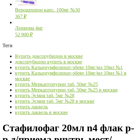
Верошпирон капс. 100мг №30
367
₽
Ленвима 4мг
52 900
₽
Теги
Купить доксорубицин в москве
доксорубицин купить в москве
купить Кальциумфолинат-эбеве 10мг/мл 10мл №1
купить Кальциумфолинат-эбеве 10мг/мл 10мл №1 в
москве
купить Меркаптопурин таб. 50мг №25
купить Меркаптопурин таб. 50мг №25 в москве
купить Эсмия таб. 5мг №28
купить Эсмия таб. 5мг №28 в москве
купить лаквель
купить лаквель в москве
Стафилофаг 20мл n4 флак р-
р д/приема внутрь мест/