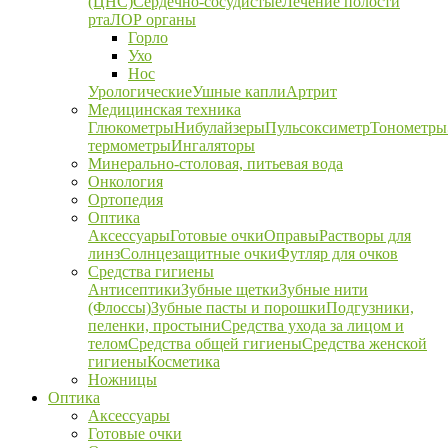
(ЦНС)
Сердечно-сосудистые
Лечение полости
рта
ЛОР органы
Горло
Ухо
Нос
Урологические
Ушные капли
Артрит
Медицинская техника
Глюкометры
Нибулайзеры
Пульсоксиметр
Тонометры
термометры
Ингаляторы
Минерально-столовая, питьевая вода
Онкология
Ортопедия
Оптика
Аксессуары
Готовые очки
Оправы
Растворы для
линз
Солнцезащитные очки
Футляр для очков
Средства гигиены
Антисептики
Зубные щетки
Зубные нити
(Флоссы)
Зубные пасты и порошки
Подгузники,
пеленки, простыни
Средства ухода за лицом и
телом
Средства общей гигиены
Средства женской
гигиены
Косметика
Ножницы
Оптика
Аксессуары
Готовые очки