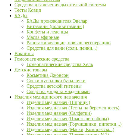
Средства для лечения дыхательной системы
Тесты Ковид
БАДы
БАДы производителя Эвалар
Витамины (поливитамины)
Конфеты и леденцы
Масла эфирные
Ранозаживляющие, повыш регенерацию
Средства для ванн (соли, пенки...)
Вакцины
Гомеопатические средства
Гомеопатические средства Хель
Детские товары
Косметика Джонсон
Соски пустышки бутылочки
Средства детской гигиены
Средства ухода за младенцами
Изделия медицинского назначения
Изделия мед назнач (Шприцы)
Изделия мед назнач (Тесты на беременность)
Изделия мед назнач (Салфетки)
Изделия мед назнач (Пластыри наборы)
Изделия мед назнач (Горчишники, пипетки...)
Изделия мед назнач (Маски, Компрессы...)
Изделия мед назнач (Презервативы №3)