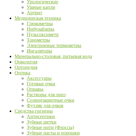
Урологические
Ушные капли
Артрит
Медицинская техника
Глюкометры
Нибулайзеры
Пульсоксиметр
Тонометры
Электронные термометры
Ингаляторы
Минерально-столовая, питьевая вода
Онкология
Ортопедия
Оптика
Аксессуары
Готовые очки
Оправы
Растворы для линз
Солнцезащитные очки
Футляр для очков
Средства гигиены
Антисептики
Зубные щетки
Зубные нити (Флоссы)
Зубные пасты и порошки