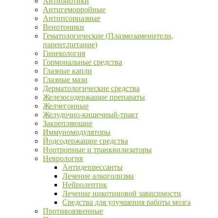
Антибиотики
Антигеморройные
Антипсориазные
Венотоники
Гематологические (Плазмозаменители,
парент.питание)
Гинекология
Гормональные средства
Глазные капли
Глазные мази
Дерматологические средства
Железосодержащие препараты
Желчегонные
Желудочно-кишечный-тракт
Закрепляющие
Иммуномодуляторы
Йодсодержащие средства
Ноотропные и транквилизаторы
Неврология
Антидепрессанты
Лечение алкоголизма
Нейролептик
Лечение никотиновой зависимости
Средства для улучшения работы мозга
Противоязвенные