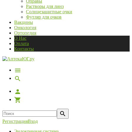
Оправы
Растворы для линз
Солнцезащитные очки
Футляр для очков
Вакцины
Онкология
Ортопедия
О Нас
Оплата
Контакты
Регистрация
Вход
Эндокринная система