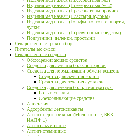
Изделия мед назнач (Презервативы №12)
Изделия мед назнач (Презервативы прочие)
Изделия мед назнач (Пластыри рулоны)
Изделия мед назнач (Гольфы, колготки, шорты,
чулки)
Изделия мед назнач (Перевязочные средства)
Подгузники, пеленки, простыни
Лекарственные травы, сборы
Питательные смеси
Лекарственные средства
Обеззараживающие средства
Средства для лечения болезней крови
Средства для нормализации обмена веществ
Средства для лечения костей
Средства для лечения суставов
Средства для лечения боли, температуры
Боль и спазмы
Обезболивающие средства
Анестезия
Адсорбенты-детоксиканты
Антигипертензивные (Мочегонные, БКК,
ИАПФ...)
Антигельминтные
Антигистаминные