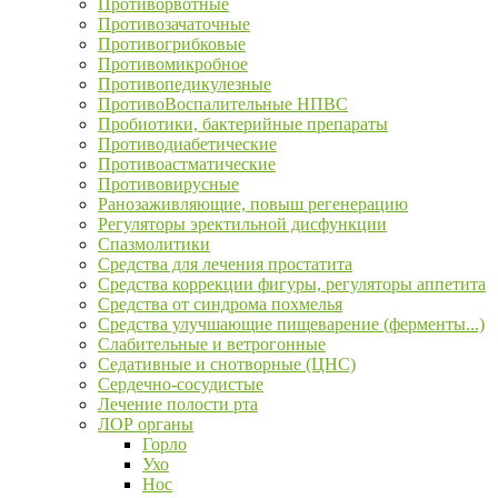
Противорвотные
Противозачаточные
Противогрибковые
Противомикробное
Противопедикулезные
ПротивоВоспалительные НПВС
Пробиотики, бактерийные препараты
Противодиабетические
Противоастматические
Противовирусные
Ранозаживляющие, повыш регенерацию
Регуляторы эректильной дисфункции
Спазмолитики
Средства для лечения простатита
Средства коррекции фигуры, регуляторы аппетита
Средства от синдрома похмелья
Средства улучшающие пищеварение (ферменты...)
Слабительные и ветрогонные
Седативные и снотворные (ЦНС)
Сердечно-сосудистые
Лечение полости рта
ЛОР органы
Горло
Ухо
Нос