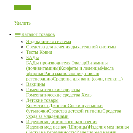
Корзина
Удалить
Каталог товаров
Эндокринная система
Средства для лечения дыхательной системы
Тесты Ковид
БАДы
БАДы производителя Эвалар
Витамины
(поливитамины)
Конфеты и леденцы
Масла
эфирные
Ранозаживляющие, повыш
регенерацию
Средства для ванн (соли, пенки...)
Вакцины
Гомеопатические средства
Гомеопатические средства Хель
Детские товары
Косметика Джонсон
Соски пустышки
бутылочки
Средства детской гигиены
Средства
ухода за младенцами
Изделия медицинского назначения
Изделия мед назнач (Шприцы)
Изделия мед назнач
(Тесты на беременность)
Изделия мед назнач