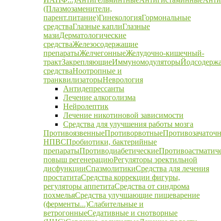
(Плазмозаменители,
парент.питание)
Гинекология
Гормональные
средства
Глазные капли
Глазные
мази
Дерматологические
средства
Железосодержащие
препараты
Желчегонные
Желудочно-кишечный-
тракт
Закрепляющие
Иммуномодуляторы
Йодсодерж
средства
Ноотропные и
транквилизаторы
Неврология
Антидепрессанты
Лечение алкоголизма
Нейролептик
Лечение никотиновой зависимости
Средства для улучшения работы мозга
Противоязвенные
Противорвотные
Противозачаточ
НПВС
Пробиотики, бактерийные
препараты
Противодиабетические
Противоастматич
повыш регенерацию
Регуляторы эректильной
дисфункции
Спазмолитики
Средства для лечения
простатита
Средства коррекции фигуры,
регуляторы аппетита
Средства от синдрома
похмелья
Средства улучшающие пищеварение
(ферменты...)
Слабительные и
ветрогонные
Седативные и снотворные