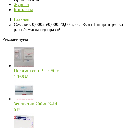
Журнал
Контакты
Главная
Семавик 0,00025/0,0005/0,001/доза 3мл n1 шприц-ручка
р-р п/к +игла однораз n9
Рекомендуем
Полимиксин В фл.50 мг
1 168
₽
Зенлистик 200мг №14
0
₽