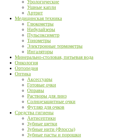
Урологические
Ушные капли
Артрит
Медицинская техника
Глюкометры
Нибулайзеры
Пульсоксиметр
Тонометры
Электронные термометры
Ингаляторы
Минерально-столовая, питьевая вода
Онкология
Ортопедия
Оптика
Аксессуары
Готовые очки
Оправы
Растворы для линз
Солнцезащитные очки
Футляр для очков
Средства гигиены
Антисептики
Зубные щетки
Зубные нити (Флоссы)
Зубные пасты и порошки