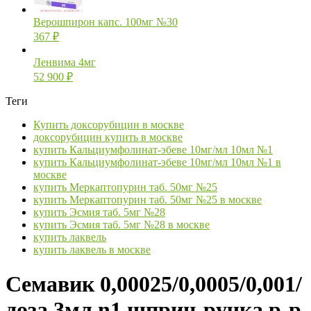
Верошпирон капс. 100мг №30
367
₽
Ленвима 4мг
52 900
₽
Теги
Купить доксорубицин в москве
доксорубицин купить в москве
купить Кальциумфолинат-эбеве 10мг/мл 10мл №1
купить Кальциумфолинат-эбеве 10мг/мл 10мл №1 в
москве
купить Меркаптопурин таб. 50мг №25
купить Меркаптопурин таб. 50мг №25 в москве
купить Эсмия таб. 5мг №28
купить Эсмия таб. 5мг №28 в москве
купить лаквель
купить лаквель в москве
Семавик 0,00025/0,0005/0,001/
доза 3мл n1 шприц-ручка р-р