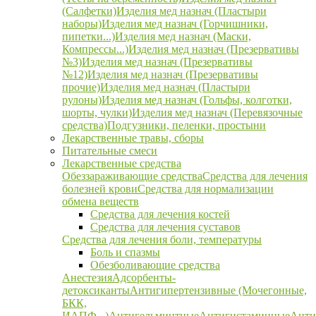
(Салфетки)
Изделия мед назнач (Пластыри
наборы)
Изделия мед назнач (Горчишники,
пипетки...)
Изделия мед назнач (Маски,
Компрессы...)
Изделия мед назнач (Презервативы
№3)
Изделия мед назнач (Презервативы
№12)
Изделия мед назнач (Презервативы
прочие)
Изделия мед назнач (Пластыри
рулоны)
Изделия мед назнач (Гольфы, колготки,
шорты, чулки)
Изделия мед назнач (Перевязочные
средства)
Подгузники, пеленки, простыни
Лекарственные травы, сборы
Питательные смеси
Лекарственные средства
Обеззараживающие средства
Средства для лечения
болезней крови
Средства для нормализации
обмена веществ
Средства для лечения костей
Средства для лечения суставов
Средства для лечения боли, температуры
Боль и спазмы
Обезболивающие средства
Анестезия
Адсорбенты-
детоксиканты
Антигипертензивные (Мочегонные,
БКК,
ИАПФ...)
Антигельминтные
Антигистаминные
Анти