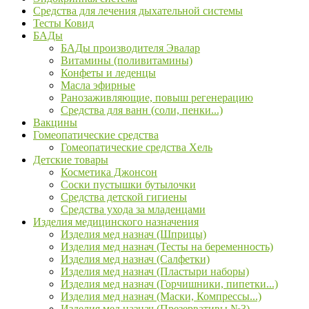
Средства для лечения дыхательной системы
Тесты Ковид
БАДы
БАДы производителя Эвалар
Витамины (поливитамины)
Конфеты и леденцы
Масла эфирные
Ранозаживляющие, повыш регенерацию
Средства для ванн (соли, пенки...)
Вакцины
Гомеопатические средства
Гомеопатические средства Хель
Детские товары
Косметика Джонсон
Соски пустышки бутылочки
Средства детской гигиены
Средства ухода за младенцами
Изделия медицинского назначения
Изделия мед назнач (Шприцы)
Изделия мед назнач (Тесты на беременность)
Изделия мед назнач (Салфетки)
Изделия мед назнач (Пластыри наборы)
Изделия мед назнач (Горчишники, пипетки...)
Изделия мед назнач (Маски, Компрессы...)
Изделия мед назнач (Презервативы №3)