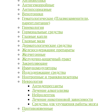
Антибиотики
Антигеморройные
Антипсориазные
Венотоники
Гематологические (Плазмозаменители,
парент.питание)
Гинекология
Гормональные средства
Глазные капли
Глазные мази
Дерматологические средства
Железосодержащие препараты
Желчегонные
Желудочно-кишечный-тракт
Закрепляющие
Иммуномодуляторы
Йодсодержащие средства
Ноотропные и транквилизаторы
Неврология
Антидепрессанты
Лечение алкоголизма
Нейролептик
Лечение никотиновой зависимости
Средства для улучшения работы мозга
Противоязвенные