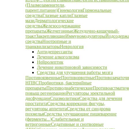
(Плазмозаменители,
парент.питание)
Гинекология
Гормональные
средства
Глазные капли
Глазные
мази
Дерматологические
средства
Железосодержащие
препараты
Желчегонные
Желудочно-кишечный-
тракт
Закрепляющие
Иммуномодуляторы
Йодсодерж
средства
Ноотропные и
транквилизаторы
Неврология
Антидепрессанты
Лечение алкоголизма
Нейролептик
Лечение никотиновой зависимости
Средства для улучшения работы мозга
Противоязвенные
Противорвотные
Противозачаточ
НПВС
Пробиотики, бактерийные
препараты
Противодиабетические
Противоастматич
повыш регенерацию
Регуляторы эректильной
дисфункции
Спазмолитики
Средства для лечения
простатита
Средства коррекции фигуры,
регуляторы аппетита
Средства от синдрома
похмелья
Средства улучшающие пищеварение
(ферменты...)
Слабительные и
ветрогонные
Седативные и снотворные