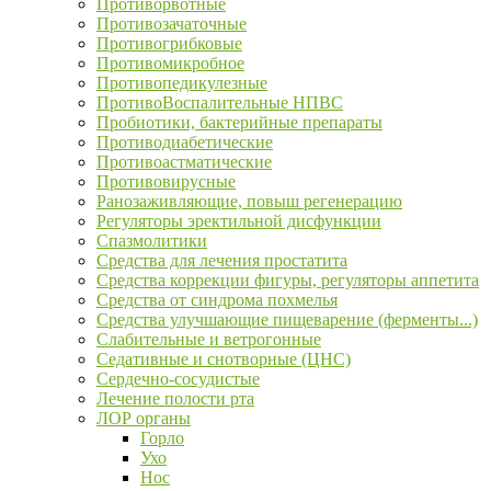
Противорвотные
Противозачаточные
Противогрибковые
Противомикробное
Противопедикулезные
ПротивоВоспалительные НПВС
Пробиотики, бактерийные препараты
Противодиабетические
Противоастматические
Противовирусные
Ранозаживляющие, повыш регенерацию
Регуляторы эректильной дисфункции
Спазмолитики
Средства для лечения простатита
Средства коррекции фигуры, регуляторы аппетита
Средства от синдрома похмелья
Средства улучшающие пищеварение (ферменты...)
Слабительные и ветрогонные
Седативные и снотворные (ЦНС)
Сердечно-сосудистые
Лечение полости рта
ЛОР органы
Горло
Ухо
Нос