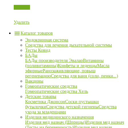
Корзина
Удалить
Каталог товаров
Эндокринная система
Средства для лечения дыхательной системы
Тесты Ковид
БАДы
БАДы производителя Эвалар
Витамины
(поливитамины)
Конфеты и леденцы
Масла
эфирные
Ранозаживляющие, повыш
регенерацию
Средства для ванн (соли, пенки...)
Вакцины
Гомеопатические средства
Гомеопатические средства Хель
Детские товары
Косметика Джонсон
Соски пустышки
бутылочки
Средства детской гигиены
Средства
ухода за младенцами
Изделия медицинского назначения
Изделия мед назнач (Шприцы)
Изделия мед назнач
(Тесты на беременность)
Изделия мед назнач