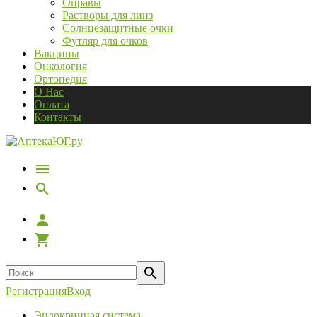
Оправы
Растворы для линз
Солнцезащитные очки
Футляр для очков
Вакцины
Онкология
Ортопедия
О Нас
Оплата
Контакты
Регистрация
Вход
Эндокринная система