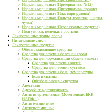
Изделия мед назнач (Презервативы №12)
Изделия мед назнач (Презервативы прочие)
Изделия мед назнач (Пластыри рулоны)
Изделия мед назнач (Гольфы, колготки, шорты,
чулки)
Изделия мед назнач (Перевязочные средства)
Подгузники, пеленки, простыни
Лекарственные травы, сборы
Питательные смеси
Лекарственные средства
Обеззараживающие средства
Средства для лечения болезней крови
Средства для нормализации обмена веществ
Средства для лечения костей
Средства для лечения суставов
Средства для лечения боли, температуры
Боль и спазмы
Обезболивающие средства
Анестезия
Адсорбенты-детоксиканты
Антигипертензивные (Мочегонные, БКК,
ИАПФ...)
Антигельминтные
Антигистаминные