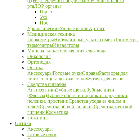
(ЦНС)
Сердечно-сосудистые
Лечение полости
рта
ЛОР органы
Горло
Ухо
Нос
Урологические
Ушные капли
Артрит
Медицинская техника
Глюкометры
Нибулайзеры
Пульсоксиметр
Тонометры
термометры
Ингаляторы
Минерально-столовая, питьевая вода
Онкология
Ортопедия
Оптика
Аксессуары
Готовые очки
Оправы
Растворы для
линз
Солнцезащитные очки
Футляр для очков
Средства гигиены
Антисептики
Зубные щетки
Зубные нити
(Флоссы)
Зубные пасты и порошки
Подгузники,
пеленки, простыни
Средства ухода за лицом и
телом
Средства общей гигиены
Средства женской
гигиены
Косметика
Ножницы
Оптика
Аксессуары
Готовые очки