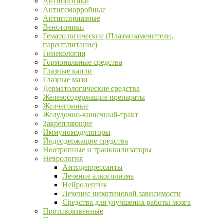
Антибиотики
Антигеморройные
Антипсориазные
Венотоники
Гематологические (Плазмозаменители,
парент.питание)
Гинекология
Гормональные средства
Глазные капли
Глазные мази
Дерматологические средства
Железосодержащие препараты
Желчегонные
Желудочно-кишечный-тракт
Закрепляющие
Иммуномодуляторы
Йодсодержащие средства
Ноотропные и транквилизаторы
Неврология
Антидепрессанты
Лечение алкоголизма
Нейролептик
Лечение никотиновой зависимости
Средства для улучшения работы мозга
Противоязвенные