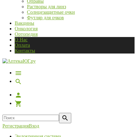
Оправы
Растворы для линз
Солнцезащитные очки
Футляр для очков
Вакцины
Онкология
Ортопедия
О Нас
Оплата
Контакты
Регистрация
Вход
Эндокринная система