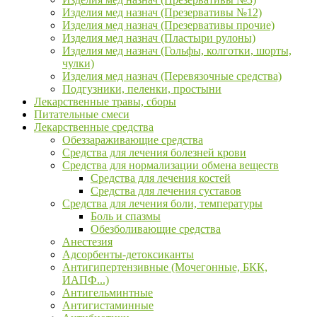
Изделия мед назнач (Презервативы №12)
Изделия мед назнач (Презервативы прочие)
Изделия мед назнач (Пластыри рулоны)
Изделия мед назнач (Гольфы, колготки, шорты,
чулки)
Изделия мед назнач (Перевязочные средства)
Подгузники, пеленки, простыни
Лекарственные травы, сборы
Питательные смеси
Лекарственные средства
Обеззараживающие средства
Средства для лечения болезней крови
Средства для нормализации обмена веществ
Средства для лечения костей
Средства для лечения суставов
Средства для лечения боли, температуры
Боль и спазмы
Обезболивающие средства
Анестезия
Адсорбенты-детоксиканты
Антигипертензивные (Мочегонные, БКК,
ИАПФ...)
Антигельминтные
Антигистаминные