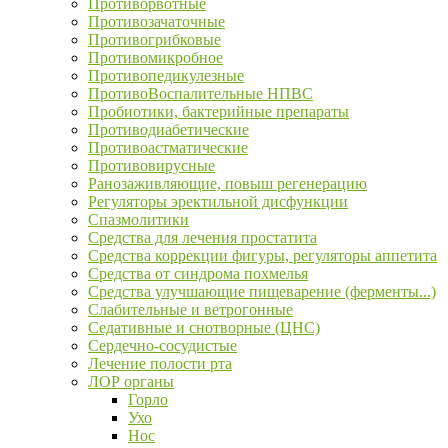
Противорвотные
Противозачаточные
Противогрибковые
Противомикробное
Противопедикулезные
ПротивоВоспалительные НПВС
Пробиотики, бактерийные препараты
Противодиабетические
Противоастматические
Противовирусные
Ранозаживляющие, повыш регенерацию
Регуляторы эректильной дисфункции
Спазмолитики
Средства для лечения простатита
Средства коррекции фигуры, регуляторы аппетита
Средства от синдрома похмелья
Средства улучшающие пищеварение (ферменты...)
Слабительные и ветрогонные
Седативные и снотворные (ЦНС)
Сердечно-сосудистые
Лечение полости рта
ЛОР органы
Горло
Ухо
Нос