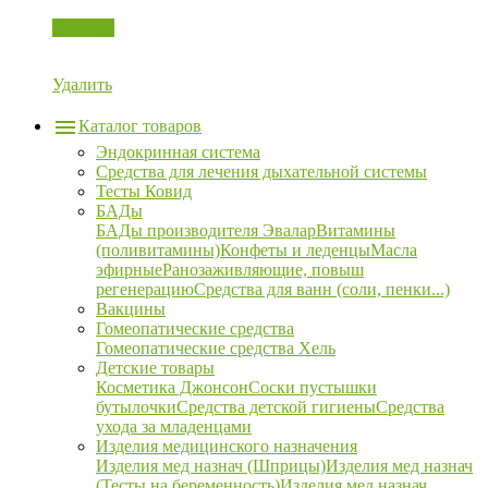
Корзина
Удалить
Каталог товаров
Эндокринная система
Средства для лечения дыхательной системы
Тесты Ковид
БАДы
БАДы производителя Эвалар
Витамины
(поливитамины)
Конфеты и леденцы
Масла
эфирные
Ранозаживляющие, повыш
регенерацию
Средства для ванн (соли, пенки...)
Вакцины
Гомеопатические средства
Гомеопатические средства Хель
Детские товары
Косметика Джонсон
Соски пустышки
бутылочки
Средства детской гигиены
Средства
ухода за младенцами
Изделия медицинского назначения
Изделия мед назнач (Шприцы)
Изделия мед назнач
(Тесты на беременность)
Изделия мед назнач