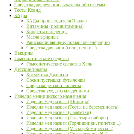
Средства для лечения дыхательной системы
Тесты Ковид
БАДы
БАДы производителя Эвалар
Витамины (поливитамины)
Конфеты и леденцы
Масла эфирные
Ранозаживляющие, повыш регенерацию
Средства для ванн (соли, пенки...)
Вакцины
Гомеопатические средства
Гомеопатические средства Хель
Детские товары
Косметика Джонсон
Соски пустышки бутылочки
Средства детской гигиены
Средства ухода за младенцами
Изделия медицинского назначения
Изделия мед назнач (Шприцы)
Изделия мед назнач (Тесты на беременность)
Изделия мед назнач (Салфетки)
Изделия мед назнач (Пластыри наборы)
Изделия мед назнач (Горчишники, пипетки...)
Изделия мед назнач (Маски, Компрессы...)
Изделия мед назнач (Презервативы №3)