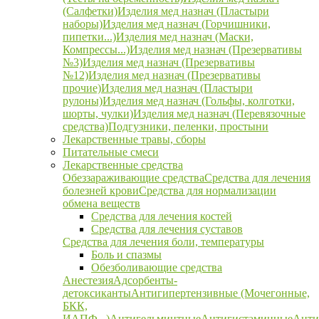
(Салфетки)
Изделия мед назнач (Пластыри
наборы)
Изделия мед назнач (Горчишники,
пипетки...)
Изделия мед назнач (Маски,
Компрессы...)
Изделия мед назнач (Презервативы
№3)
Изделия мед назнач (Презервативы
№12)
Изделия мед назнач (Презервативы
прочие)
Изделия мед назнач (Пластыри
рулоны)
Изделия мед назнач (Гольфы, колготки,
шорты, чулки)
Изделия мед назнач (Перевязочные
средства)
Подгузники, пеленки, простыни
Лекарственные травы, сборы
Питательные смеси
Лекарственные средства
Обеззараживающие средства
Средства для лечения
болезней крови
Средства для нормализации
обмена веществ
Средства для лечения костей
Средства для лечения суставов
Средства для лечения боли, температуры
Боль и спазмы
Обезболивающие средства
Анестезия
Адсорбенты-
детоксиканты
Антигипертензивные (Мочегонные,
БКК,
ИАПФ...)
Антигельминтные
Антигистаминные
Анти