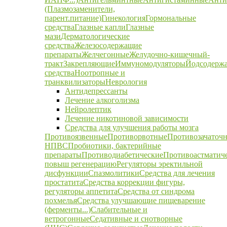
(Плазмозаменители,
парент.питание)
Гинекология
Гормональные
средства
Глазные капли
Глазные
мази
Дерматологические
средства
Железосодержащие
препараты
Желчегонные
Желудочно-кишечный-
тракт
Закрепляющие
Иммуномодуляторы
Йодсодерж
средства
Ноотропные и
транквилизаторы
Неврология
Антидепрессанты
Лечение алкоголизма
Нейролептик
Лечение никотиновой зависимости
Средства для улучшения работы мозга
Противоязвенные
Противорвотные
Противозачаточ
НПВС
Пробиотики, бактерийные
препараты
Противодиабетические
Противоастматич
повыш регенерацию
Регуляторы эректильной
дисфункции
Спазмолитики
Средства для лечения
простатита
Средства коррекции фигуры,
регуляторы аппетита
Средства от синдрома
похмелья
Средства улучшающие пищеварение
(ферменты...)
Слабительные и
ветрогонные
Седативные и снотворные