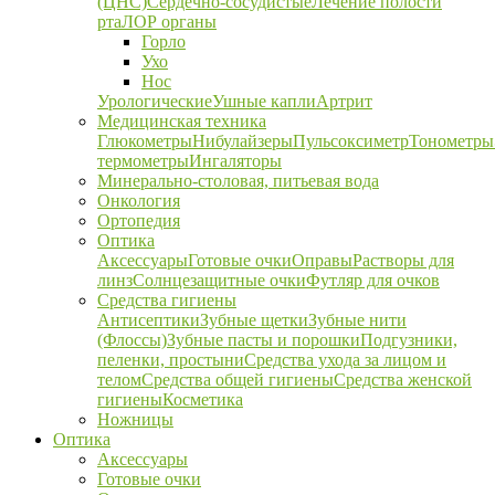
(ЦНС)
Сердечно-сосудистые
Лечение полости
рта
ЛОР органы
Горло
Ухо
Нос
Урологические
Ушные капли
Артрит
Медицинская техника
Глюкометры
Нибулайзеры
Пульсоксиметр
Тонометры
термометры
Ингаляторы
Минерально-столовая, питьевая вода
Онкология
Ортопедия
Оптика
Аксессуары
Готовые очки
Оправы
Растворы для
линз
Солнцезащитные очки
Футляр для очков
Средства гигиены
Антисептики
Зубные щетки
Зубные нити
(Флоссы)
Зубные пасты и порошки
Подгузники,
пеленки, простыни
Средства ухода за лицом и
телом
Средства общей гигиены
Средства женской
гигиены
Косметика
Ножницы
Оптика
Аксессуары
Готовые очки