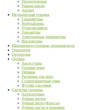
Урологические
Ушные капли
Артрит
Медицинская техника
Глюкометры
Нибулайзеры
Пульсоксиметр
Тонометры
Электронные термометры
Ингаляторы
Минерально-столовая, питьевая вода
Онкология
Ортопедия
Оптика
Аксессуары
Готовые очки
Оправы
Растворы для линз
Солнцезащитные очки
Футляр для очков
Средства гигиены
Антисептики
Зубные щетки
Зубные нити (Флоссы)
Зубные пасты и порошки