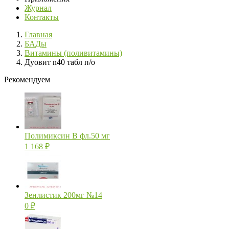
Журнал
Контакты
Главная
БАДы
Витамины (поливитамины)
Дуовит n40 табл п/о
Рекомендуем
Полимиксин В фл.50 мг
1 168
₽
Зенлистик 200мг №14
0
₽