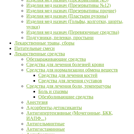
Изделия мед назнач (Презервативы №12)
Изделия мед назнач (Презервативы прочие)
Изделия мед назнач (Пластыри рулоны)
Изделия мед назнач (Гольфы, колготки, шорты,
чулки)
Изделия мед назнач (Перевязочные средства)
Подгузники, пеленки, простыни
Лекарственные травы, сборы
Питательные смеси
Лекарственные средства
Обеззараживающие средства
Средства для лечения болезней крови
Средства для нормализации обмена веществ
Средства для лечения костей
Средства для лечения суставов
Средства для лечения боли, температуры
Боль и спазмы
Обезболивающие средства
Анестезия
Адсорбенты-детоксиканты
Антигипертензивные (Мочегонные, БКК,
ИАПФ...)
Антигельминтные
Антигистаминные