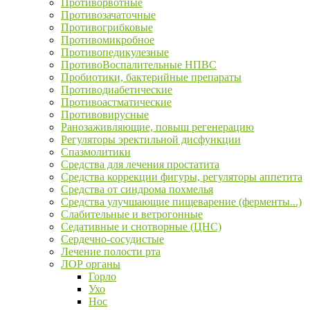
Противорвотные
Противозачаточные
Противогрибковые
Противомикробное
Противопедикулезные
ПротивоВоспалительные НПВС
Пробиотики, бактерийные препараты
Противодиабетические
Противоастматические
Противовирусные
Ранозаживляющие, повыш регенерацию
Регуляторы эректильной дисфункции
Спазмолитики
Средства для лечения простатита
Средства коррекции фигуры, регуляторы аппетита
Средства от синдрома похмелья
Средства улучшающие пищеварение (ферменты...)
Слабительные и ветрогонные
Седативные и снотворные (ЦНС)
Сердечно-сосудистые
Лечение полости рта
ЛОР органы
Горло
Ухо
Нос