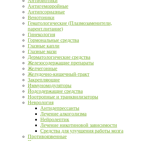
Антибиотики
Антигеморройные
Антипсориазные
Венотоники
Гематологические (Плазмозаменители,
парент.питание)
Гинекология
Гормональные средства
Глазные капли
Глазные мази
Дерматологические средства
Железосодержащие препараты
Желчегонные
Желудочно-кишечный-тракт
Закрепляющие
Иммуномодуляторы
Йодсодержащие средства
Ноотропные и транквилизаторы
Неврология
Антидепрессанты
Лечение алкоголизма
Нейролептик
Лечение никотиновой зависимости
Средства для улучшения работы мозга
Противоязвенные