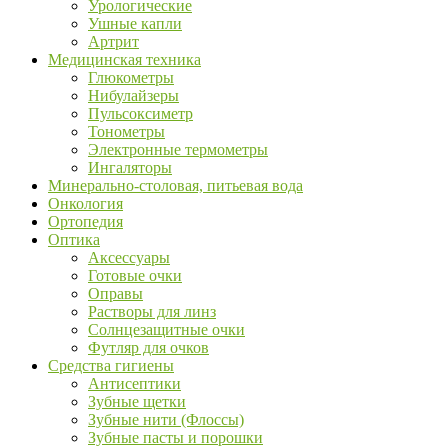
Урологические
Ушные капли
Артрит
Медицинская техника
Глюкометры
Нибулайзеры
Пульсоксиметр
Тонометры
Электронные термометры
Ингаляторы
Минерально-столовая, питьевая вода
Онкология
Ортопедия
Оптика
Аксессуары
Готовые очки
Оправы
Растворы для линз
Солнцезащитные очки
Футляр для очков
Средства гигиены
Антисептики
Зубные щетки
Зубные нити (Флоссы)
Зубные пасты и порошки