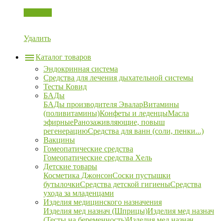
Корзина
Удалить
Каталог товаров
Эндокринная система
Средства для лечения дыхательной системы
Тесты Ковид
БАДы
БАДы производителя Эвалар
Витамины
(поливитамины)
Конфеты и леденцы
Масла
эфирные
Ранозаживляющие, повыш
регенерацию
Средства для ванн (соли, пенки...)
Вакцины
Гомеопатические средства
Гомеопатические средства Хель
Детские товары
Косметика Джонсон
Соски пустышки
бутылочки
Средства детской гигиены
Средства
ухода за младенцами
Изделия медицинского назначения
Изделия мед назнач (Шприцы)
Изделия мед назнач
(Тесты на беременность)
Изделия мед назнач