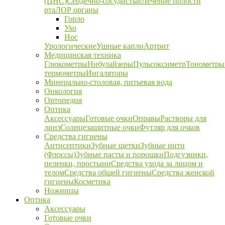
(ЦНС)
Сердечно-сосудистые
Лечение полости
рта
ЛОР органы
Горло
Ухо
Нос
Урологические
Ушные капли
Артрит
Медицинская техника
Глюкометры
Нибулайзеры
Пульсоксиметр
Тонометры
термометры
Ингаляторы
Минерально-столовая, питьевая вода
Онкология
Ортопедия
Оптика
Аксессуары
Готовые очки
Оправы
Растворы для
линз
Солнцезащитные очки
Футляр для очков
Средства гигиены
Антисептики
Зубные щетки
Зубные нити
(Флоссы)
Зубные пасты и порошки
Подгузники,
пеленки, простыни
Средства ухода за лицом и
телом
Средства общей гигиены
Средства женской
гигиены
Косметика
Ножницы
Оптика
Аксессуары
Готовые очки