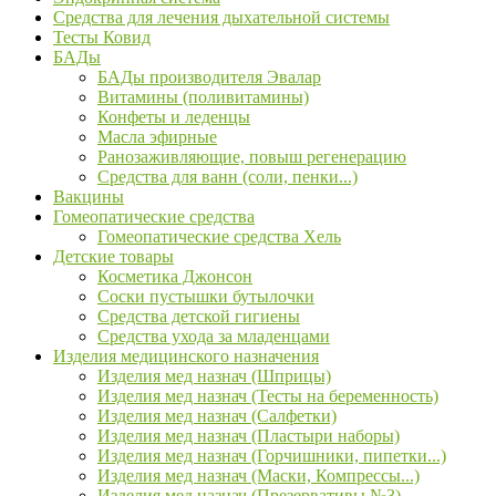
Средства для лечения дыхательной системы
Тесты Ковид
БАДы
БАДы производителя Эвалар
Витамины (поливитамины)
Конфеты и леденцы
Масла эфирные
Ранозаживляющие, повыш регенерацию
Средства для ванн (соли, пенки...)
Вакцины
Гомеопатические средства
Гомеопатические средства Хель
Детские товары
Косметика Джонсон
Соски пустышки бутылочки
Средства детской гигиены
Средства ухода за младенцами
Изделия медицинского назначения
Изделия мед назнач (Шприцы)
Изделия мед назнач (Тесты на беременность)
Изделия мед назнач (Салфетки)
Изделия мед назнач (Пластыри наборы)
Изделия мед назнач (Горчишники, пипетки...)
Изделия мед назнач (Маски, Компрессы...)
Изделия мед назнач (Презервативы №3)