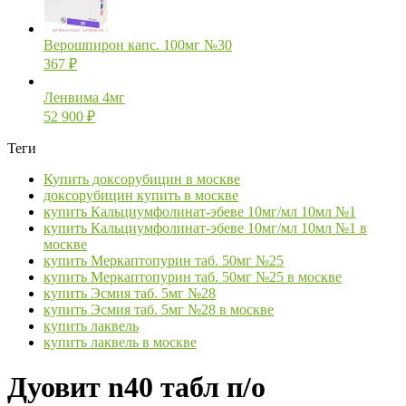
Верошпирон капс. 100мг №30
367
₽
Ленвима 4мг
52 900
₽
Теги
Купить доксорубицин в москве
доксорубицин купить в москве
купить Кальциумфолинат-эбеве 10мг/мл 10мл №1
купить Кальциумфолинат-эбеве 10мг/мл 10мл №1 в
москве
купить Меркаптопурин таб. 50мг №25
купить Меркаптопурин таб. 50мг №25 в москве
купить Эсмия таб. 5мг №28
купить Эсмия таб. 5мг №28 в москве
купить лаквель
купить лаквель в москве
Дуовит n40 табл п/о