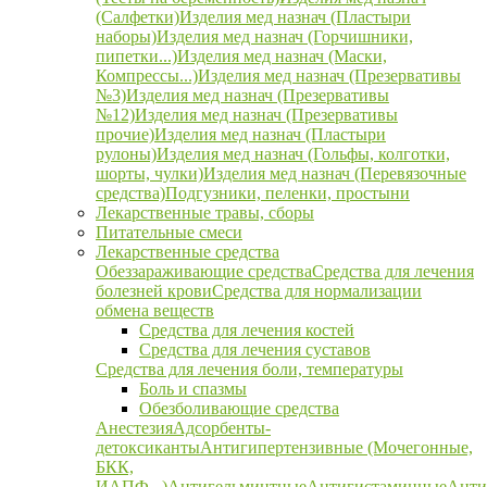
(Салфетки)
Изделия мед назнач (Пластыри
наборы)
Изделия мед назнач (Горчишники,
пипетки...)
Изделия мед назнач (Маски,
Компрессы...)
Изделия мед назнач (Презервативы
№3)
Изделия мед назнач (Презервативы
№12)
Изделия мед назнач (Презервативы
прочие)
Изделия мед назнач (Пластыри
рулоны)
Изделия мед назнач (Гольфы, колготки,
шорты, чулки)
Изделия мед назнач (Перевязочные
средства)
Подгузники, пеленки, простыни
Лекарственные травы, сборы
Питательные смеси
Лекарственные средства
Обеззараживающие средства
Средства для лечения
болезней крови
Средства для нормализации
обмена веществ
Средства для лечения костей
Средства для лечения суставов
Средства для лечения боли, температуры
Боль и спазмы
Обезболивающие средства
Анестезия
Адсорбенты-
детоксиканты
Антигипертензивные (Мочегонные,
БКК,
ИАПФ...)
Антигельминтные
Антигистаминные
Анти