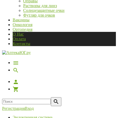
Оправы
Растворы для линз
Солнцезащитные очки
Футляр для очков
Вакцины
Онкология
Ортопедия
О Нас
Оплата
Контакты
Регистрация
Вход
Эндокринная система