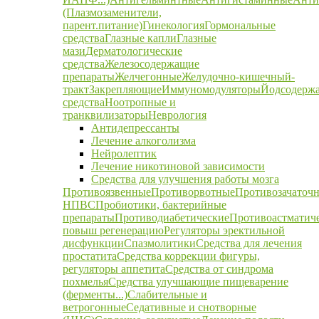
(Плазмозаменители,
парент.питание)
Гинекология
Гормональные
средства
Глазные капли
Глазные
мази
Дерматологические
средства
Железосодержащие
препараты
Желчегонные
Желудочно-кишечный-
тракт
Закрепляющие
Иммуномодуляторы
Йодсодерж
средства
Ноотропные и
транквилизаторы
Неврология
Антидепрессанты
Лечение алкоголизма
Нейролептик
Лечение никотиновой зависимости
Средства для улучшения работы мозга
Противоязвенные
Противорвотные
Противозачаточ
НПВС
Пробиотики, бактерийные
препараты
Противодиабетические
Противоастматич
повыш регенерацию
Регуляторы эректильной
дисфункции
Спазмолитики
Средства для лечения
простатита
Средства коррекции фигуры,
регуляторы аппетита
Средства от синдрома
похмелья
Средства улучшающие пищеварение
(ферменты...)
Слабительные и
ветрогонные
Седативные и снотворные