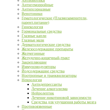
Антибиотики
Антигеморройные
Антипсориазные
Венотоники
Гематологические (Плазмозаменители,
парент.питание)
Гинекология
Гормональные средства
Глазные капли
Глазные мази
Дерматологические средства
Железосодержащие препараты
Желчегонные
Желудочно-кишечный-тракт
Закрепляющие
Иммуномодуляторы
Йодсодержащие средства
Ноотропные и транквилизаторы
Неврология
Антидепрессанты
Лечение алкоголизма
Нейролептик
Лечение никотиновой зависимости
Средства для улучшения работы мозга
Противоязвенные