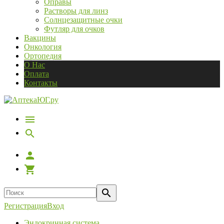
Оправы
Растворы для линз
Солнцезащитные очки
Футляр для очков
Вакцины
Онкология
Ортопедия
О Нас
Оплата
Контакты
Регистрация
Вход
Эндокринная система