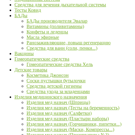
Средства для лечения дыхательной системы
Тесты Ковид
БАДы
БАДы производителя Эвалар
Витамины (поливитамины)
Конфеты и леденцы
Масла эфирные
Ранозаживляющие, повыш регенерацию
Средства для ванн (соли, пенки...)
Вакцины
Гомеопатические средства
Гомеопатические средства Хель
Детские товары
Косметика Джонсон
Соски пустышки бутылочки
Средства детской гигиены
Средства ухода за младенцами
Изделия медицинского назначения
Изделия мед назнач (Шприцы)
Изделия мед назнач (Тесты на беременность)
Изделия мед назнач (Салфетки)
Изделия мед назнач (Пластыри наборы)
Изделия мед назнач (Горчишники, пипетки...)
Изделия мед назнач (Маски, Компрессы...)
Изделия мед назнач (Презервативы №3)