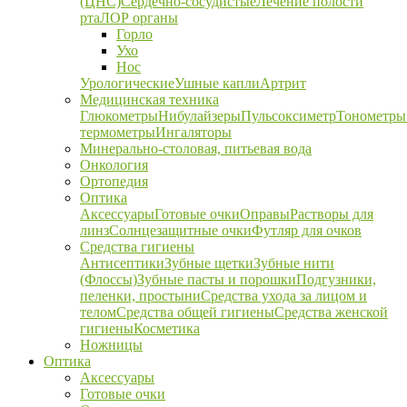
(ЦНС)
Сердечно-сосудистые
Лечение полости
рта
ЛОР органы
Горло
Ухо
Нос
Урологические
Ушные капли
Артрит
Медицинская техника
Глюкометры
Нибулайзеры
Пульсоксиметр
Тонометры
термометры
Ингаляторы
Минерально-столовая, питьевая вода
Онкология
Ортопедия
Оптика
Аксессуары
Готовые очки
Оправы
Растворы для
линз
Солнцезащитные очки
Футляр для очков
Средства гигиены
Антисептики
Зубные щетки
Зубные нити
(Флоссы)
Зубные пасты и порошки
Подгузники,
пеленки, простыни
Средства ухода за лицом и
телом
Средства общей гигиены
Средства женской
гигиены
Косметика
Ножницы
Оптика
Аксессуары
Готовые очки