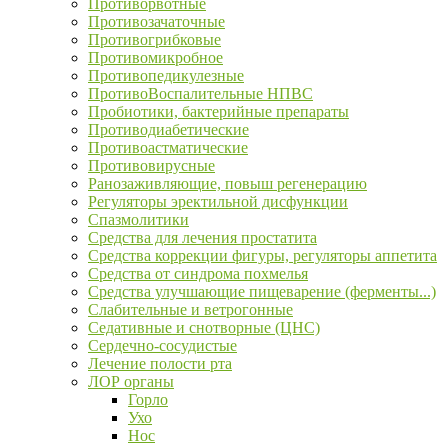
Противорвотные
Противозачаточные
Противогрибковые
Противомикробное
Противопедикулезные
ПротивоВоспалительные НПВС
Пробиотики, бактерийные препараты
Противодиабетические
Противоастматические
Противовирусные
Ранозаживляющие, повыш регенерацию
Регуляторы эректильной дисфункции
Спазмолитики
Средства для лечения простатита
Средства коррекции фигуры, регуляторы аппетита
Средства от синдрома похмелья
Средства улучшающие пищеварение (ферменты...)
Слабительные и ветрогонные
Седативные и снотворные (ЦНС)
Сердечно-сосудистые
Лечение полости рта
ЛОР органы
Горло
Ухо
Нос