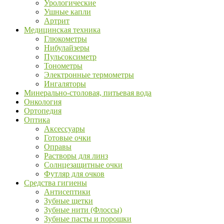
Урологические
Ушные капли
Артрит
Медицинская техника
Глюкометры
Нибулайзеры
Пульсоксиметр
Тонометры
Электронные термометры
Ингаляторы
Минерально-столовая, питьевая вода
Онкология
Ортопедия
Оптика
Аксессуары
Готовые очки
Оправы
Растворы для линз
Солнцезащитные очки
Футляр для очков
Средства гигиены
Антисептики
Зубные щетки
Зубные нити (Флоссы)
Зубные пасты и порошки