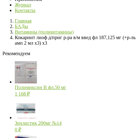
Журнал
Контакты
Главная
БАДы
Витамины (поливитамины)
Кокарнит лиоф д/приг р-ра в/м введ фл 187,125 мг (+р-ль
амп 2 мл х3) х3
Рекомендуем
Полимиксин В фл.50 мг
1 168
₽
Зенлистик 200мг №14
0
₽