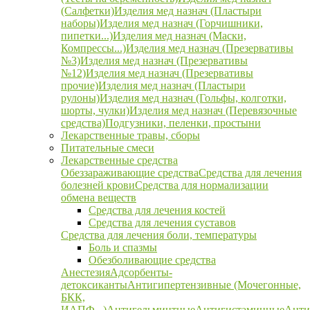
(Салфетки)
Изделия мед назнач (Пластыри
наборы)
Изделия мед назнач (Горчишники,
пипетки...)
Изделия мед назнач (Маски,
Компрессы...)
Изделия мед назнач (Презервативы
№3)
Изделия мед назнач (Презервативы
№12)
Изделия мед назнач (Презервативы
прочие)
Изделия мед назнач (Пластыри
рулоны)
Изделия мед назнач (Гольфы, колготки,
шорты, чулки)
Изделия мед назнач (Перевязочные
средства)
Подгузники, пеленки, простыни
Лекарственные травы, сборы
Питательные смеси
Лекарственные средства
Обеззараживающие средства
Средства для лечения
болезней крови
Средства для нормализации
обмена веществ
Средства для лечения костей
Средства для лечения суставов
Средства для лечения боли, температуры
Боль и спазмы
Обезболивающие средства
Анестезия
Адсорбенты-
детоксиканты
Антигипертензивные (Мочегонные,
БКК,
ИАПФ...)
Антигельминтные
Антигистаминные
Анти