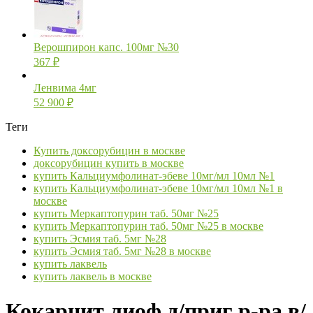
Верошпирон капс. 100мг №30
367
₽
Ленвима 4мг
52 900
₽
Теги
Купить доксорубицин в москве
доксорубицин купить в москве
купить Кальциумфолинат-эбеве 10мг/мл 10мл №1
купить Кальциумфолинат-эбеве 10мг/мл 10мл №1 в
москве
купить Меркаптопурин таб. 50мг №25
купить Меркаптопурин таб. 50мг №25 в москве
купить Эсмия таб. 5мг №28
купить Эсмия таб. 5мг №28 в москве
купить лаквель
купить лаквель в москве
Кокарнит лиоф д/приг р-ра в/