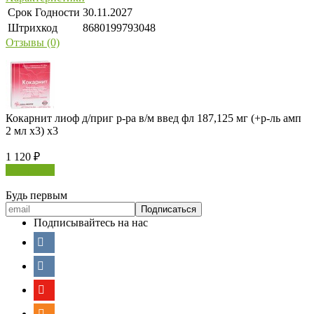
Срок Годности
30.11.2027
Штрихкод
8680199793048
Отзывы (0)
Кокарнит лиоф д/приг р-ра в/м введ фл 187,125 мг (+р-ль амп
2 мл х3) х3
1 120
₽
В корзину
Будь первым
Подписывайтесь на нас