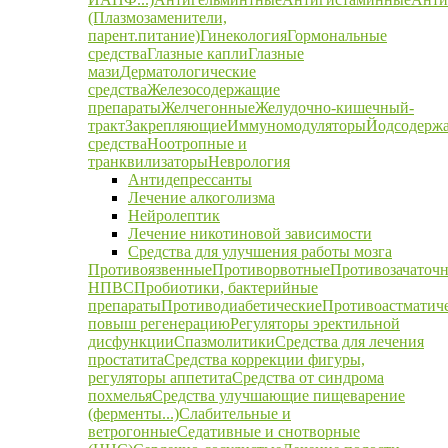
(Плазмозаменители,
парент.питание)
Гинекология
Гормональные
средства
Глазные капли
Глазные
мази
Дерматологические
средства
Железосодержащие
препараты
Желчегонные
Желудочно-кишечный-
тракт
Закрепляющие
Иммуномодуляторы
Йодсодерж
средства
Ноотропные и
транквилизаторы
Неврология
Антидепрессанты
Лечение алкоголизма
Нейролептик
Лечение никотиновой зависимости
Средства для улучшения работы мозга
Противоязвенные
Противорвотные
Противозачаточ
НПВС
Пробиотики, бактерийные
препараты
Противодиабетические
Противоастматич
повыш регенерацию
Регуляторы эректильной
дисфункции
Спазмолитики
Средства для лечения
простатита
Средства коррекции фигуры,
регуляторы аппетита
Средства от синдрома
похмелья
Средства улучшающие пищеварение
(ферменты...)
Слабительные и
ветрогонные
Седативные и снотворные