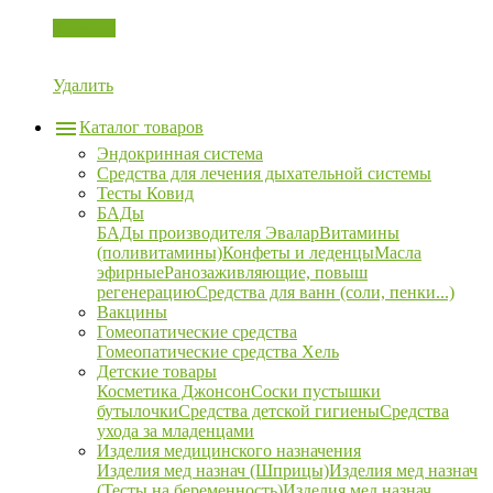
Корзина
Удалить
Каталог товаров
Эндокринная система
Средства для лечения дыхательной системы
Тесты Ковид
БАДы
БАДы производителя Эвалар
Витамины
(поливитамины)
Конфеты и леденцы
Масла
эфирные
Ранозаживляющие, повыш
регенерацию
Средства для ванн (соли, пенки...)
Вакцины
Гомеопатические средства
Гомеопатические средства Хель
Детские товары
Косметика Джонсон
Соски пустышки
бутылочки
Средства детской гигиены
Средства
ухода за младенцами
Изделия медицинского назначения
Изделия мед назнач (Шприцы)
Изделия мед назнач
(Тесты на беременность)
Изделия мед назнач