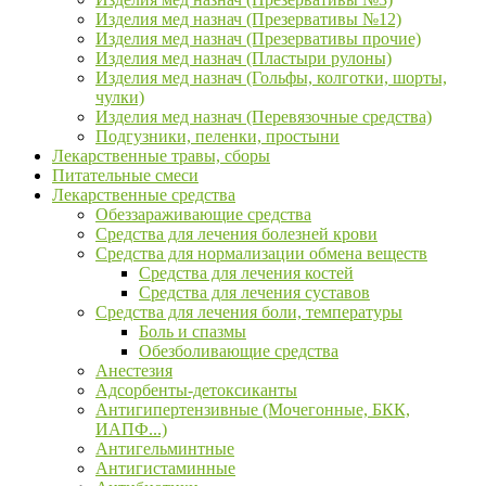
Изделия мед назнач (Презервативы №12)
Изделия мед назнач (Презервативы прочие)
Изделия мед назнач (Пластыри рулоны)
Изделия мед назнач (Гольфы, колготки, шорты,
чулки)
Изделия мед назнач (Перевязочные средства)
Подгузники, пеленки, простыни
Лекарственные травы, сборы
Питательные смеси
Лекарственные средства
Обеззараживающие средства
Средства для лечения болезней крови
Средства для нормализации обмена веществ
Средства для лечения костей
Средства для лечения суставов
Средства для лечения боли, температуры
Боль и спазмы
Обезболивающие средства
Анестезия
Адсорбенты-детоксиканты
Антигипертензивные (Мочегонные, БКК,
ИАПФ...)
Антигельминтные
Антигистаминные