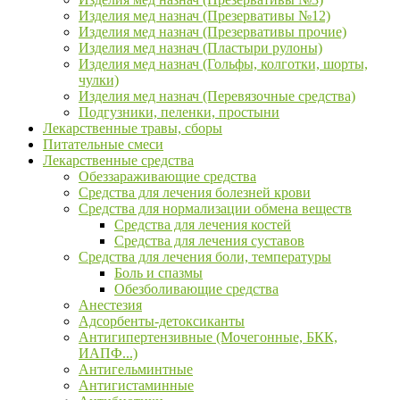
Изделия мед назнач (Презервативы №12)
Изделия мед назнач (Презервативы прочие)
Изделия мед назнач (Пластыри рулоны)
Изделия мед назнач (Гольфы, колготки, шорты,
чулки)
Изделия мед назнач (Перевязочные средства)
Подгузники, пеленки, простыни
Лекарственные травы, сборы
Питательные смеси
Лекарственные средства
Обеззараживающие средства
Средства для лечения болезней крови
Средства для нормализации обмена веществ
Средства для лечения костей
Средства для лечения суставов
Средства для лечения боли, температуры
Боль и спазмы
Обезболивающие средства
Анестезия
Адсорбенты-детоксиканты
Антигипертензивные (Мочегонные, БКК,
ИАПФ...)
Антигельминтные
Антигистаминные