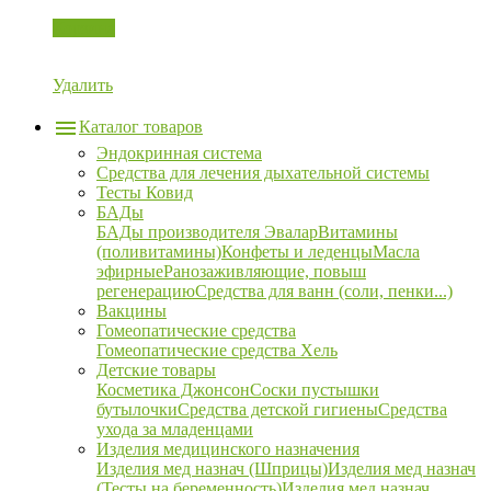
Корзина
Удалить
Каталог товаров
Эндокринная система
Средства для лечения дыхательной системы
Тесты Ковид
БАДы
БАДы производителя Эвалар
Витамины
(поливитамины)
Конфеты и леденцы
Масла
эфирные
Ранозаживляющие, повыш
регенерацию
Средства для ванн (соли, пенки...)
Вакцины
Гомеопатические средства
Гомеопатические средства Хель
Детские товары
Косметика Джонсон
Соски пустышки
бутылочки
Средства детской гигиены
Средства
ухода за младенцами
Изделия медицинского назначения
Изделия мед назнач (Шприцы)
Изделия мед назнач
(Тесты на беременность)
Изделия мед назнач