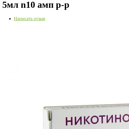
5мл n10 амп р-р
Написать отзыв