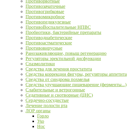
Противорвотные
Противозачаточные
Противогрибковые
Противомикробное
Противопедикулезные
ПротивоВоспалительные НПВС
Пробиотики, бактерийные препараты
Противодиабетические
Противоастматические
Противовирусные
Ранозаживляющие, повыш регенерацию
Регуляторы эректильной дисфункции
Спазмолитики
Средства для лечения простатита
Средства коррекции фигуры, регуляторы аппетита
Средства от синдрома похмелья
Средства улучшающие пищеварение (ферменты...)
Слабительные и ветрогонные
Седативные и снотворные (ЦНС)
Сердечно-сосудистые
Лечение полости рта
ЛОР органы
Горло
Ухо
Нос