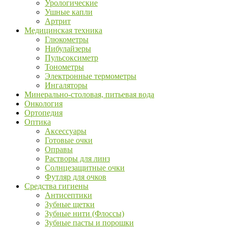
Урологические
Ушные капли
Артрит
Медицинская техника
Глюкометры
Нибулайзеры
Пульсоксиметр
Тонометры
Электронные термометры
Ингаляторы
Минерально-столовая, питьевая вода
Онкология
Ортопедия
Оптика
Аксессуары
Готовые очки
Оправы
Растворы для линз
Солнцезащитные очки
Футляр для очков
Средства гигиены
Антисептики
Зубные щетки
Зубные нити (Флоссы)
Зубные пасты и порошки