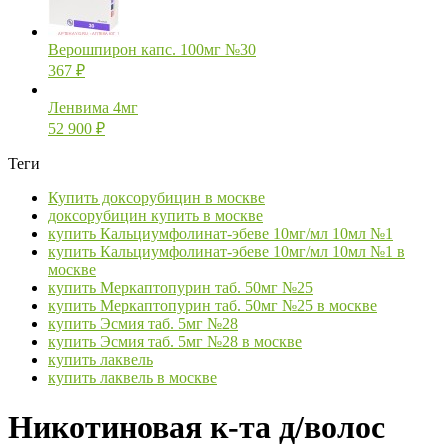
Верошпирон капс. 100мг №30
367
₽
Ленвима 4мг
52 900
₽
Теги
Купить доксорубицин в москве
доксорубицин купить в москве
купить Кальциумфолинат-эбеве 10мг/мл 10мл №1
купить Кальциумфолинат-эбеве 10мг/мл 10мл №1 в
москве
купить Меркаптопурин таб. 50мг №25
купить Меркаптопурин таб. 50мг №25 в москве
купить Эсмия таб. 5мг №28
купить Эсмия таб. 5мг №28 в москве
купить лаквель
купить лаквель в москве
Никотиновая к-та д/волос