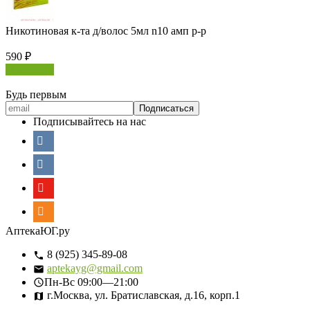
Никотиновая к-та д/волос 5мл n10 амп р-р
590
₽
В корзину
Будь первым
Подписывайтесь на нас
АптекаЮГ.ру
8 (925) 345-89-08
aptekayg@gmail.com
Пн-Вс
09:00—21:00
г.Москва, ул. Братиславская, д.16, корп.1