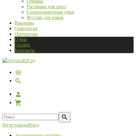
Оправы
Растворы для линз
Солнцезащитные очки
Футляр для очков
Вакцины
Онкология
Ортопедия
О Нас
Оплата
Контакты
Регистрация
Вход
Эндокринная система