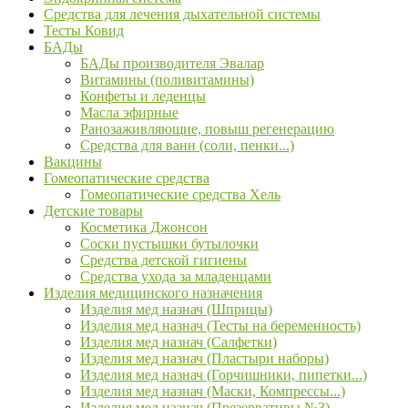
Средства для лечения дыхательной системы
Тесты Ковид
БАДы
БАДы производителя Эвалар
Витамины (поливитамины)
Конфеты и леденцы
Масла эфирные
Ранозаживляющие, повыш регенерацию
Средства для ванн (соли, пенки...)
Вакцины
Гомеопатические средства
Гомеопатические средства Хель
Детские товары
Косметика Джонсон
Соски пустышки бутылочки
Средства детской гигиены
Средства ухода за младенцами
Изделия медицинского назначения
Изделия мед назнач (Шприцы)
Изделия мед назнач (Тесты на беременность)
Изделия мед назнач (Салфетки)
Изделия мед назнач (Пластыри наборы)
Изделия мед назнач (Горчишники, пипетки...)
Изделия мед назнач (Маски, Компрессы...)
Изделия мед назнач (Презервативы №3)