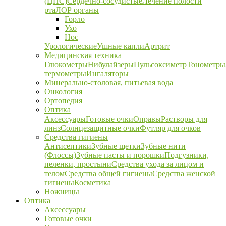
(ЦНС)
Сердечно-сосудистые
Лечение полости
рта
ЛОР органы
Горло
Ухо
Нос
Урологические
Ушные капли
Артрит
Медицинская техника
Глюкометры
Нибулайзеры
Пульсоксиметр
Тонометры
термометры
Ингаляторы
Минерально-столовая, питьевая вода
Онкология
Ортопедия
Оптика
Аксессуары
Готовые очки
Оправы
Растворы для
линз
Солнцезащитные очки
Футляр для очков
Средства гигиены
Антисептики
Зубные щетки
Зубные нити
(Флоссы)
Зубные пасты и порошки
Подгузники,
пеленки, простыни
Средства ухода за лицом и
телом
Средства общей гигиены
Средства женской
гигиены
Косметика
Ножницы
Оптика
Аксессуары
Готовые очки