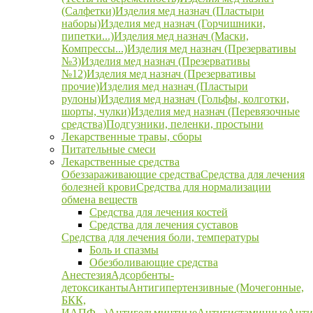
(Салфетки)
Изделия мед назнач (Пластыри
наборы)
Изделия мед назнач (Горчишники,
пипетки...)
Изделия мед назнач (Маски,
Компрессы...)
Изделия мед назнач (Презервативы
№3)
Изделия мед назнач (Презервативы
№12)
Изделия мед назнач (Презервативы
прочие)
Изделия мед назнач (Пластыри
рулоны)
Изделия мед назнач (Гольфы, колготки,
шорты, чулки)
Изделия мед назнач (Перевязочные
средства)
Подгузники, пеленки, простыни
Лекарственные травы, сборы
Питательные смеси
Лекарственные средства
Обеззараживающие средства
Средства для лечения
болезней крови
Средства для нормализации
обмена веществ
Средства для лечения костей
Средства для лечения суставов
Средства для лечения боли, температуры
Боль и спазмы
Обезболивающие средства
Анестезия
Адсорбенты-
детоксиканты
Антигипертензивные (Мочегонные,
БКК,
ИАПФ...)
Антигельминтные
Антигистаминные
Анти