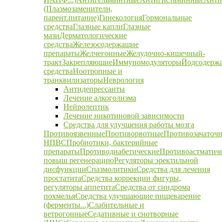
(Плазмозаменители,
парент.питание)
Гинекология
Гормональные
средства
Глазные капли
Глазные
мази
Дерматологические
средства
Железосодержащие
препараты
Желчегонные
Желудочно-кишечный-
тракт
Закрепляющие
Иммуномодуляторы
Йодсодерж
средства
Ноотропные и
транквилизаторы
Неврология
Антидепрессанты
Лечение алкоголизма
Нейролептик
Лечение никотиновой зависимости
Средства для улучшения работы мозга
Противоязвенные
Противорвотные
Противозачаточ
НПВС
Пробиотики, бактерийные
препараты
Противодиабетические
Противоастматич
повыш регенерацию
Регуляторы эректильной
дисфункции
Спазмолитики
Средства для лечения
простатита
Средства коррекции фигуры,
регуляторы аппетита
Средства от синдрома
похмелья
Средства улучшающие пищеварение
(ферменты...)
Слабительные и
ветрогонные
Седативные и снотворные