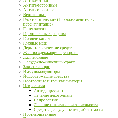
Антибиотики
Антигеморройные
Антипсориазные
Венотоники
Гематологические (Плазмозаменители,
парент.питание)
Гинекология
Гормональные средства
Глазные капли
Глазные мази
Дерматологические средства
Железосодержащие препараты
Желчегонные
Желудочно-кишечный-тракт
Закрепляющие
Иммуномодуляторы
Йодсодержащие средства
Ноотропные и транквилизаторы
Неврология
Антидепрессанты
Лечение алкоголизма
Нейролептик
Лечение никотиновой зависимости
Средства для улучшения работы мозга
Противоязвенные