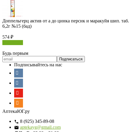
Доппельгерц актив от а до цинка персик и маракуйя шип. таб.
6,2г №15 (бад)
574
₽
В корзину
Будь первым
Подписывайтесь на нас
АптекаЮГ.ру
8 (925) 345-89-08
aptekayg@gmail.com