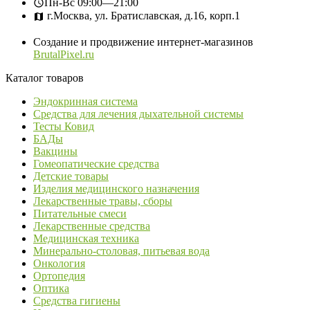
Пн-Вс
09:00—21:00
г.Москва, ул. Братиславская, д.16, корп.1
Создание и продвижение интернет-магазинов
BrutalPixel.ru
Каталог товаров
Эндокринная система
Средства для лечения дыхательной системы
Тесты Ковид
БАДы
Вакцины
Гомеопатические средства
Детские товары
Изделия медицинского назначения
Лекарственные травы, сборы
Питательные смеси
Лекарственные средства
Медицинская техника
Минерально-столовая, питьевая вода
Онкология
Ортопедия
Оптика
Средства гигиены