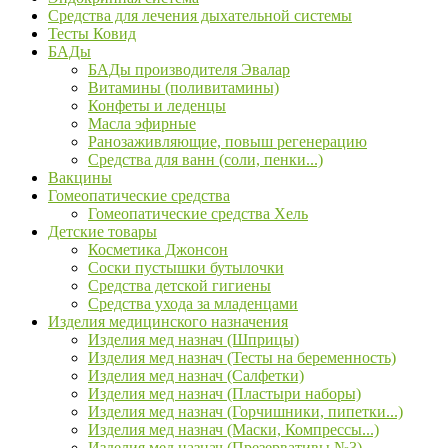
Средства для лечения дыхательной системы
Тесты Ковид
БАДы
БАДы производителя Эвалар
Витамины (поливитамины)
Конфеты и леденцы
Масла эфирные
Ранозаживляющие, повыш регенерацию
Средства для ванн (соли, пенки...)
Вакцины
Гомеопатические средства
Гомеопатические средства Хель
Детские товары
Косметика Джонсон
Соски пустышки бутылочки
Средства детской гигиены
Средства ухода за младенцами
Изделия медицинского назначения
Изделия мед назнач (Шприцы)
Изделия мед назнач (Тесты на беременность)
Изделия мед назнач (Салфетки)
Изделия мед назнач (Пластыри наборы)
Изделия мед назнач (Горчишники, пипетки...)
Изделия мед назнач (Маски, Компрессы...)
Изделия мед назнач (Презервативы №3)