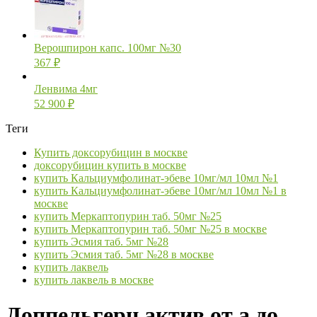
Верошпирон капс. 100мг №30
367
₽
Ленвима 4мг
52 900
₽
Теги
Купить доксорубицин в москве
доксорубицин купить в москве
купить Кальциумфолинат-эбеве 10мг/мл 10мл №1
купить Кальциумфолинат-эбеве 10мг/мл 10мл №1 в
москве
купить Меркаптопурин таб. 50мг №25
купить Меркаптопурин таб. 50мг №25 в москве
купить Эсмия таб. 5мг №28
купить Эсмия таб. 5мг №28 в москве
купить лаквель
купить лаквель в москве
Доппельгерц актив от а до