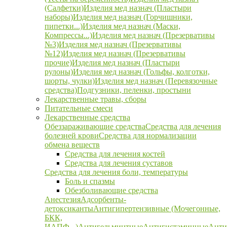
(Салфетки)
Изделия мед назнач (Пластыри
наборы)
Изделия мед назнач (Горчишники,
пипетки...)
Изделия мед назнач (Маски,
Компрессы...)
Изделия мед назнач (Презервативы
№3)
Изделия мед назнач (Презервативы
№12)
Изделия мед назнач (Презервативы
прочие)
Изделия мед назнач (Пластыри
рулоны)
Изделия мед назнач (Гольфы, колготки,
шорты, чулки)
Изделия мед назнач (Перевязочные
средства)
Подгузники, пеленки, простыни
Лекарственные травы, сборы
Питательные смеси
Лекарственные средства
Обеззараживающие средства
Средства для лечения
болезней крови
Средства для нормализации
обмена веществ
Средства для лечения костей
Средства для лечения суставов
Средства для лечения боли, температуры
Боль и спазмы
Обезболивающие средства
Анестезия
Адсорбенты-
детоксиканты
Антигипертензивные (Мочегонные,
БКК,
ИАПФ...)
Антигельминтные
Антигистаминные
Анти