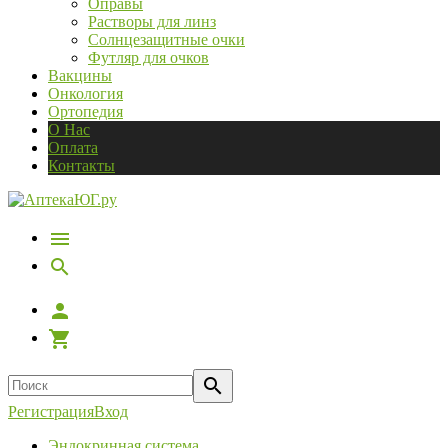
Оправы
Растворы для линз
Солнцезащитные очки
Футляр для очков
Вакцины
Онкология
Ортопедия
О Нас
Оплата
Контакты
Регистрация
Вход
Эндокринная система