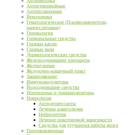
Антибиотики
Антигеморройные
Антипсориазные
Венотоники
Гематологические (Плазмозаменители,
парент.питание)
Гинекология
Гормональные средства
Глазные капли
Глазные мази
Дерматологические средства
Железосодержащие препараты
Желчегонные
Желудочно-кишечный-тракт
Закрепляющие
Иммуномодуляторы
Йодсодержащие средства
Ноотропные и транквилизаторы
Неврология
Антидепрессанты
Лечение алкоголизма
Нейролептик
Лечение никотиновой зависимости
Средства для улучшения работы мозга
Противоязвенные