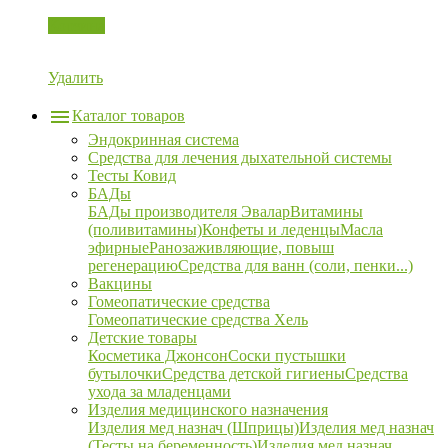
Корзина
Удалить
Каталог товаров
Эндокринная система
Средства для лечения дыхательной системы
Тесты Ковид
БАДы
БАДы производителя Эвалар
Витамины
(поливитамины)
Конфеты и леденцы
Масла
эфирные
Ранозаживляющие, повыш
регенерацию
Средства для ванн (соли, пенки...)
Вакцины
Гомеопатические средства
Гомеопатические средства Хель
Детские товары
Косметика Джонсон
Соски пустышки
бутылочки
Средства детской гигиены
Средства
ухода за младенцами
Изделия медицинского назначения
Изделия мед назнач (Шприцы)
Изделия мед назнач
(Тесты на беременность)
Изделия мед назнач