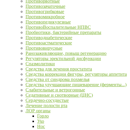
Противорвотные
Противозачаточные
Противогрибковые
Противомикробное
Противопедикулезные
ПротивоВоспалительные НПВС
Пробиотики, бактерийные препараты
Противодиабетические
Противоастматические
Противовирусные
Ранозаживляющие, повыш регенерацию
Регуляторы эректильной дисфункции
Спазмолитики
Средства для лечения простатита
Средства коррекции фигуры, регуляторы аппетита
Средства от синдрома похмелья
Средства улучшающие пищеварение (ферменты...)
Слабительные и ветрогонные
Седативные и снотворные (ЦНС)
Сердечно-сосудистые
Лечение полости рта
ЛОР органы
Горло
Ухо
Нос