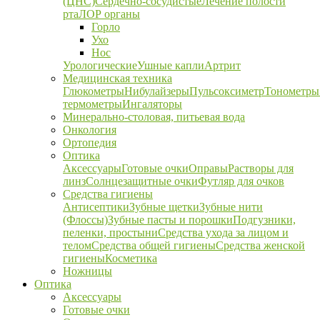
(ЦНС)
Сердечно-сосудистые
Лечение полости
рта
ЛОР органы
Горло
Ухо
Нос
Урологические
Ушные капли
Артрит
Медицинская техника
Глюкометры
Нибулайзеры
Пульсоксиметр
Тонометры
термометры
Ингаляторы
Минерально-столовая, питьевая вода
Онкология
Ортопедия
Оптика
Аксессуары
Готовые очки
Оправы
Растворы для
линз
Солнцезащитные очки
Футляр для очков
Средства гигиены
Антисептики
Зубные щетки
Зубные нити
(Флоссы)
Зубные пасты и порошки
Подгузники,
пеленки, простыни
Средства ухода за лицом и
телом
Средства общей гигиены
Средства женской
гигиены
Косметика
Ножницы
Оптика
Аксессуары
Готовые очки