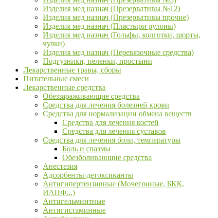
Изделия мед назнач (Презервативы №12)
Изделия мед назнач (Презервативы прочие)
Изделия мед назнач (Пластыри рулоны)
Изделия мед назнач (Гольфы, колготки, шорты,
чулки)
Изделия мед назнач (Перевязочные средства)
Подгузники, пеленки, простыни
Лекарственные травы, сборы
Питательные смеси
Лекарственные средства
Обеззараживающие средства
Средства для лечения болезней крови
Средства для нормализации обмена веществ
Средства для лечения костей
Средства для лечения суставов
Средства для лечения боли, температуры
Боль и спазмы
Обезболивающие средства
Анестезия
Адсорбенты-детоксиканты
Антигипертензивные (Мочегонные, БКК,
ИАПФ...)
Антигельминтные
Антигистаминные