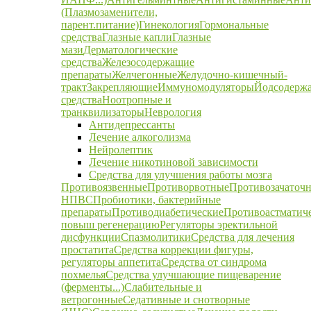
(Плазмозаменители,
парент.питание)
Гинекология
Гормональные
средства
Глазные капли
Глазные
мази
Дерматологические
средства
Железосодержащие
препараты
Желчегонные
Желудочно-кишечный-
тракт
Закрепляющие
Иммуномодуляторы
Йодсодерж
средства
Ноотропные и
транквилизаторы
Неврология
Антидепрессанты
Лечение алкоголизма
Нейролептик
Лечение никотиновой зависимости
Средства для улучшения работы мозга
Противоязвенные
Противорвотные
Противозачаточ
НПВС
Пробиотики, бактерийные
препараты
Противодиабетические
Противоастматич
повыш регенерацию
Регуляторы эректильной
дисфункции
Спазмолитики
Средства для лечения
простатита
Средства коррекции фигуры,
регуляторы аппетита
Средства от синдрома
похмелья
Средства улучшающие пищеварение
(ферменты...)
Слабительные и
ветрогонные
Седативные и снотворные