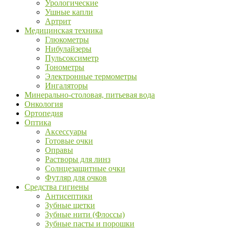
Урологические
Ушные капли
Артрит
Медицинская техника
Глюкометры
Нибулайзеры
Пульсоксиметр
Тонометры
Электронные термометры
Ингаляторы
Минерально-столовая, питьевая вода
Онкология
Ортопедия
Оптика
Аксессуары
Готовые очки
Оправы
Растворы для линз
Солнцезащитные очки
Футляр для очков
Средства гигиены
Антисептики
Зубные щетки
Зубные нити (Флоссы)
Зубные пасты и порошки