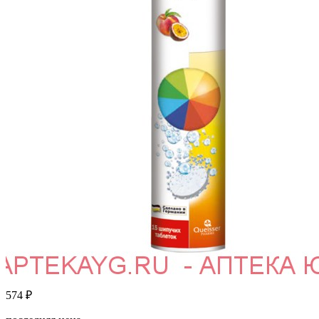
574
₽