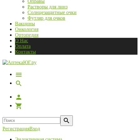
Оправы
Растворы для линз
Солнцезащитные очки
Футляр для очков
Вакцины
Онкология
Ортопедия
О Нас
Оплата
Контакты
Регистрация
Вход
Эндокринная система