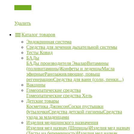
Корзина
Удалить
Каталог товаров
Эндокринная система
Средства для лечения дыхательной системы
Тесты Ковид
БАДы
БАДы производителя Эвалар
Витамины
(поливитамины)
Конфеты и леденцы
Масла
эфирные
Ранозаживляющие, повыш
регенерацию
Средства для ванн (соли, пенки...)
Вакцины
Гомеопатические средства
Гомеопатические средства Хель
Детские товары
Косметика Джонсон
Соски пустышки
бутылочки
Средства детской гигиены
Средства
ухода за младенцами
Изделия медицинского назначения
Изделия мед назнач (Шприцы)
Изделия мед назнач
(Тесты на беременность)
Изделия мед назнач