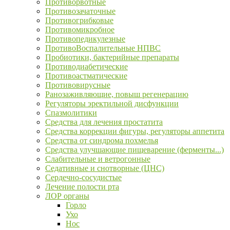
Противорвотные
Противозачаточные
Противогрибковые
Противомикробное
Противопедикулезные
ПротивоВоспалительные НПВС
Пробиотики, бактерийные препараты
Противодиабетические
Противоастматические
Противовирусные
Ранозаживляющие, повыш регенерацию
Регуляторы эректильной дисфункции
Спазмолитики
Средства для лечения простатита
Средства коррекции фигуры, регуляторы аппетита
Средства от синдрома похмелья
Средства улучшающие пищеварение (ферменты...)
Слабительные и ветрогонные
Седативные и снотворные (ЦНС)
Сердечно-сосудистые
Лечение полости рта
ЛОР органы
Горло
Ухо
Нос