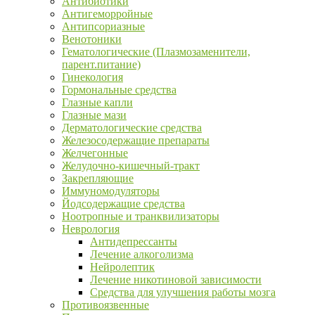
Антибиотики
Антигеморройные
Антипсориазные
Венотоники
Гематологические (Плазмозаменители,
парент.питание)
Гинекология
Гормональные средства
Глазные капли
Глазные мази
Дерматологические средства
Железосодержащие препараты
Желчегонные
Желудочно-кишечный-тракт
Закрепляющие
Иммуномодуляторы
Йодсодержащие средства
Ноотропные и транквилизаторы
Неврология
Антидепрессанты
Лечение алкоголизма
Нейролептик
Лечение никотиновой зависимости
Средства для улучшения работы мозга
Противоязвенные