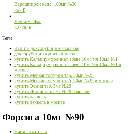
Верошпирон капс. 100мг №30
367
₽
Ленвима 4мг
52 900
₽
Теги
Купить доксорубицин в москве
доксорубицин купить в москве
купить Кальциумфолинат-эбеве 10мг/мл 10мл №1
купить Кальциумфолинат-эбеве 10мг/мл 10мл №1 в
москве
купить Меркаптопурин таб. 50мг №25
купить Меркаптопурин таб. 50мг №25 в москве
купить Эсмия таб. 5мг №28
купить Эсмия таб. 5мг №28 в москве
купить лаквель
купить лаквель в москве
Форсига 10мг №90
Написать отзыв