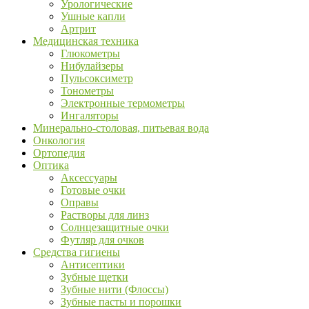
Урологические
Ушные капли
Артрит
Медицинская техника
Глюкометры
Нибулайзеры
Пульсоксиметр
Тонометры
Электронные термометры
Ингаляторы
Минерально-столовая, питьевая вода
Онкология
Ортопедия
Оптика
Аксессуары
Готовые очки
Оправы
Растворы для линз
Солнцезащитные очки
Футляр для очков
Средства гигиены
Антисептики
Зубные щетки
Зубные нити (Флоссы)
Зубные пасты и порошки