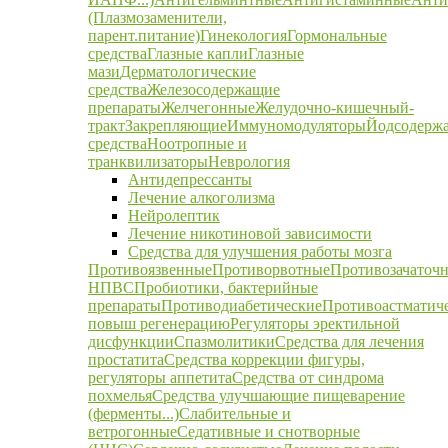
(Плазмозаменители,
парент.питание)
Гинекология
Гормональные
средства
Глазные капли
Глазные
мази
Дерматологические
средства
Железосодержащие
препараты
Желчегонные
Желудочно-кишечный-
тракт
Закрепляющие
Иммуномодуляторы
Йодсодерж
средства
Ноотропные и
транквилизаторы
Неврология
Антидепрессанты
Лечение алкоголизма
Нейролептик
Лечение никотиновой зависимости
Средства для улучшения работы мозга
Противоязвенные
Противорвотные
Противозачаточ
НПВС
Пробиотики, бактерийные
препараты
Противодиабетические
Противоастматич
повыш регенерацию
Регуляторы эректильной
дисфункции
Спазмолитики
Средства для лечения
простатита
Средства коррекции фигуры,
регуляторы аппетита
Средства от синдрома
похмелья
Средства улучшающие пищеварение
(ферменты...)
Слабительные и
ветрогонные
Седативные и снотворные