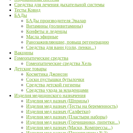
Средства для лечения дыхательной системы
Тесты Ковид
БАДы
БАДы производителя Эвалар
Витамины (поливитамины)
Конфеты и леденцы
Масла эфирные
Ранозаживляющие, повыш регенерацию
Средства для ванн (соли, пенки...)
Вакцины
Гомеопатические средства
Гомеопатические средства Хель
Детские товары
Косметика Джонсон
Соски пустышки бутылочки
Средства детской гигиены
Средства ухода за младенцами
Изделия медицинского назначения
Изделия мед назнач (Шприцы)
Изделия мед назнач (Тесты на беременность)
Изделия мед назнач (Салфетки)
Изделия мед назнач (Пластыри наборы)
Изделия мед назнач (Горчишники, пипетки...)
Изделия мед назнач (Маски, Компрессы...)
Изделия мед назнач (Презервативы №3)