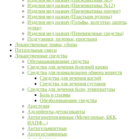
Изделия мед назнач (Презервативы №12)
Изделия мед назнач (Презервативы прочие)
Изделия мед назнач (Пластыри рулоны)
Изделия мед назнач (Гольфы, колготки, шорты,
чулки)
Изделия мед назнач (Перевязочные средства)
Подгузники, пеленки, простыни
Лекарственные травы, сборы
Питательные смеси
Лекарственные средства
Обеззараживающие средства
Средства для лечения болезней крови
Средства для нормализации обмена веществ
Средства для лечения костей
Средства для лечения суставов
Средства для лечения боли, температуры
Боль и спазмы
Обезболивающие средства
Анестезия
Адсорбенты-детоксиканты
Антигипертензивные (Мочегонные, БКК,
ИАПФ...)
Антигельминтные
Антигистаминные