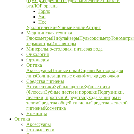
(ЦНС)
Сердечно-сосудистые
Лечение полости
рта
ЛОР органы
Горло
Ухо
Нос
Урологические
Ушные капли
Артрит
Медицинская техника
Глюкометры
Нибулайзеры
Пульсоксиметр
Тонометры
термометры
Ингаляторы
Минерально-столовая, питьевая вода
Онкология
Ортопедия
Оптика
Аксессуары
Готовые очки
Оправы
Растворы для
линз
Солнцезащитные очки
Футляр для очков
Средства гигиены
Антисептики
Зубные щетки
Зубные нити
(Флоссы)
Зубные пасты и порошки
Подгузники,
пеленки, простыни
Средства ухода за лицом и
телом
Средства общей гигиены
Средства женской
гигиены
Косметика
Ножницы
Оптика
Аксессуары
Готовые очки