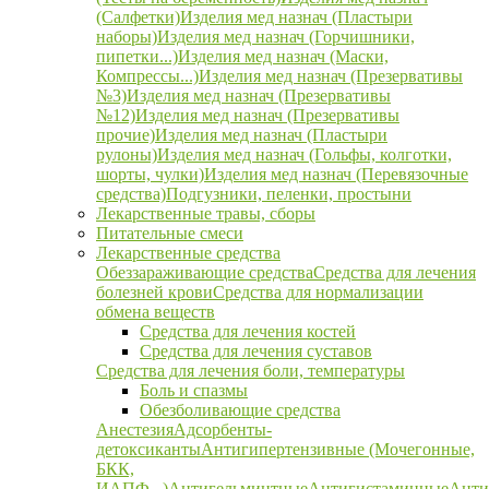
(Салфетки)
Изделия мед назнач (Пластыри
наборы)
Изделия мед назнач (Горчишники,
пипетки...)
Изделия мед назнач (Маски,
Компрессы...)
Изделия мед назнач (Презервативы
№3)
Изделия мед назнач (Презервативы
№12)
Изделия мед назнач (Презервативы
прочие)
Изделия мед назнач (Пластыри
рулоны)
Изделия мед назнач (Гольфы, колготки,
шорты, чулки)
Изделия мед назнач (Перевязочные
средства)
Подгузники, пеленки, простыни
Лекарственные травы, сборы
Питательные смеси
Лекарственные средства
Обеззараживающие средства
Средства для лечения
болезней крови
Средства для нормализации
обмена веществ
Средства для лечения костей
Средства для лечения суставов
Средства для лечения боли, температуры
Боль и спазмы
Обезболивающие средства
Анестезия
Адсорбенты-
детоксиканты
Антигипертензивные (Мочегонные,
БКК,
ИАПФ...)
Антигельминтные
Антигистаминные
Анти