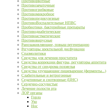
Противорвотные
Противозачаточные
Противогрибковые
Противомикробное
Противопедикулезные
ПротивоВоспалительные НПВС
Пробиотики, бактерийные препараты
Противодиабетические
Противоастматические
Противовирусные
Ранозаживляющие, повыш регенерацию
Регуляторы эректильной дисфункции
Спазмолитики
Средства для лечения простатита
Средства коррекции фигуры, регуляторы аппетита
Средства от синдрома похмелья
Средства улучшающие пищеварение (ферменты...)
Слабительные и ветрогонные
Седативные и снотворные (ЦНС)
Сердечно-сосудистые
Лечение полости рта
ЛОР органы
Горло
Ухо
Нос