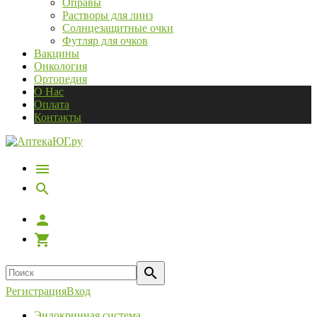
Оправы
Растворы для линз
Солнцезащитные очки
Футляр для очков
Вакцины
Онкология
Ортопедия
О Нас
Оплата
Контакты
Регистрация
Вход
Эндокринная система