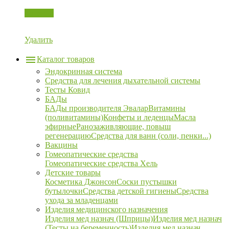
Корзина
Удалить
Каталог товаров
Эндокринная система
Средства для лечения дыхательной системы
Тесты Ковид
БАДы
БАДы производителя Эвалар
Витамины
(поливитамины)
Конфеты и леденцы
Масла
эфирные
Ранозаживляющие, повыш
регенерацию
Средства для ванн (соли, пенки...)
Вакцины
Гомеопатические средства
Гомеопатические средства Хель
Детские товары
Косметика Джонсон
Соски пустышки
бутылочки
Средства детской гигиены
Средства
ухода за младенцами
Изделия медицинского назначения
Изделия мед назнач (Шприцы)
Изделия мед назнач
(Тесты на беременность)
Изделия мед назнач