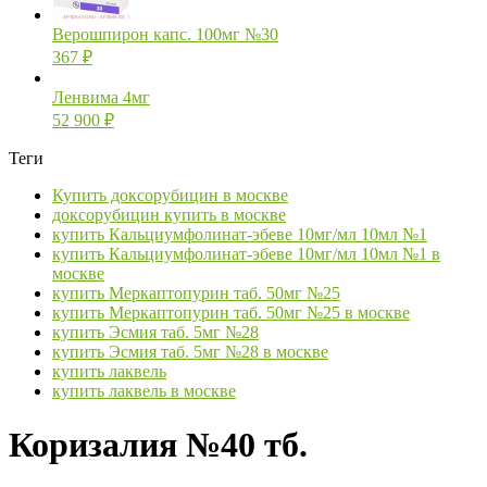
Верошпирон капс. 100мг №30
367
₽
Ленвима 4мг
52 900
₽
Теги
Купить доксорубицин в москве
доксорубицин купить в москве
купить Кальциумфолинат-эбеве 10мг/мл 10мл №1
купить Кальциумфолинат-эбеве 10мг/мл 10мл №1 в
москве
купить Меркаптопурин таб. 50мг №25
купить Меркаптопурин таб. 50мг №25 в москве
купить Эсмия таб. 5мг №28
купить Эсмия таб. 5мг №28 в москве
купить лаквель
купить лаквель в москве
Коризалия №40 тб.