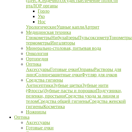
(ЦНС)
Сердечно-сосудистые
Лечение полости
рта
ЛОР органы
Горло
Ухо
Нос
Урологические
Ушные капли
Артрит
Медицинская техника
Глюкометры
Нибулайзеры
Пульсоксиметр
Тонометры
термометры
Ингаляторы
Минерально-столовая, питьевая вода
Онкология
Ортопедия
Оптика
Аксессуары
Готовые очки
Оправы
Растворы для
линз
Солнцезащитные очки
Футляр для очков
Средства гигиены
Антисептики
Зубные щетки
Зубные нити
(Флоссы)
Зубные пасты и порошки
Подгузники,
пеленки, простыни
Средства ухода за лицом и
телом
Средства общей гигиены
Средства женской
гигиены
Косметика
Ножницы
Оптика
Аксессуары
Готовые очки