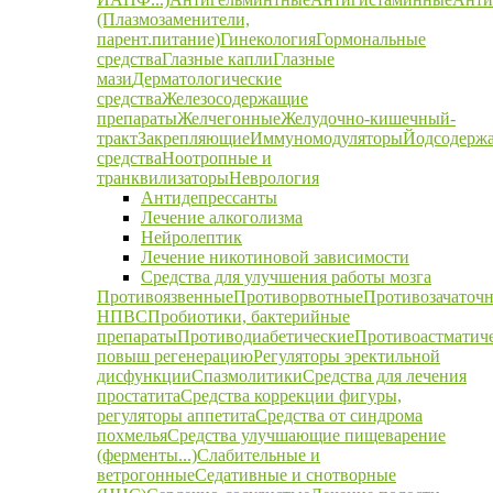
(Плазмозаменители,
парент.питание)
Гинекология
Гормональные
средства
Глазные капли
Глазные
мази
Дерматологические
средства
Железосодержащие
препараты
Желчегонные
Желудочно-кишечный-
тракт
Закрепляющие
Иммуномодуляторы
Йодсодерж
средства
Ноотропные и
транквилизаторы
Неврология
Антидепрессанты
Лечение алкоголизма
Нейролептик
Лечение никотиновой зависимости
Средства для улучшения работы мозга
Противоязвенные
Противорвотные
Противозачаточ
НПВС
Пробиотики, бактерийные
препараты
Противодиабетические
Противоастматич
повыш регенерацию
Регуляторы эректильной
дисфункции
Спазмолитики
Средства для лечения
простатита
Средства коррекции фигуры,
регуляторы аппетита
Средства от синдрома
похмелья
Средства улучшающие пищеварение
(ферменты...)
Слабительные и
ветрогонные
Седативные и снотворные