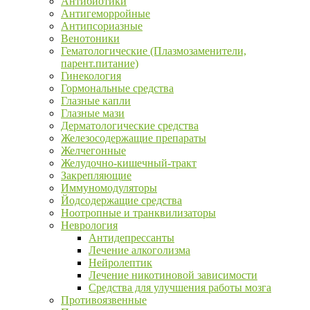
Антибиотики
Антигеморройные
Антипсориазные
Венотоники
Гематологические (Плазмозаменители,
парент.питание)
Гинекология
Гормональные средства
Глазные капли
Глазные мази
Дерматологические средства
Железосодержащие препараты
Желчегонные
Желудочно-кишечный-тракт
Закрепляющие
Иммуномодуляторы
Йодсодержащие средства
Ноотропные и транквилизаторы
Неврология
Антидепрессанты
Лечение алкоголизма
Нейролептик
Лечение никотиновой зависимости
Средства для улучшения работы мозга
Противоязвенные