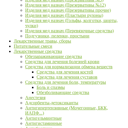
Изделия мед назнач (Презервативы №12)
Изделия мед назнач (Презервативы прочие)
Изделия мед назнач (Пластыри рулоны)
Изделия мед назнач (Гольфы, колготки, шорты,
чулки)
Изделия мед назнач (Перевязочные средства)
Подгузники, пеленки, простыни
Лекарственные травы, сборы
Питательные смеси
Лекарственные средства
Обеззараживающие средства
Средства для лечения болезней крови
Средства для нормализации обмена веществ
Средства для лечения костей
Средства для лечения суставов
Средства для лечения боли, температуры
Боль и спазмы
Обезболивающие средства
Анестезия
Адсорбенты-детоксиканты
Антигипертензивные (Мочегонные, БКК,
ИАПФ...)
Антигельминтные
Антигистаминные