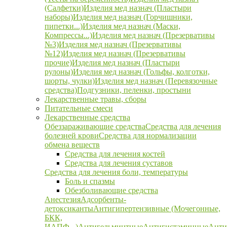
(Салфетки)
Изделия мед назнач (Пластыри
наборы)
Изделия мед назнач (Горчишники,
пипетки...)
Изделия мед назнач (Маски,
Компрессы...)
Изделия мед назнач (Презервативы
№3)
Изделия мед назнач (Презервативы
№12)
Изделия мед назнач (Презервативы
прочие)
Изделия мед назнач (Пластыри
рулоны)
Изделия мед назнач (Гольфы, колготки,
шорты, чулки)
Изделия мед назнач (Перевязочные
средства)
Подгузники, пеленки, простыни
Лекарственные травы, сборы
Питательные смеси
Лекарственные средства
Обеззараживающие средства
Средства для лечения
болезней крови
Средства для нормализации
обмена веществ
Средства для лечения костей
Средства для лечения суставов
Средства для лечения боли, температуры
Боль и спазмы
Обезболивающие средства
Анестезия
Адсорбенты-
детоксиканты
Антигипертензивные (Мочегонные,
БКК,
ИАПФ...)
Антигельминтные
Антигистаминные
Анти