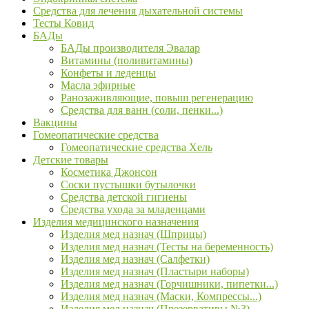
Средства для лечения дыхательной системы
Тесты Ковид
БАДы
БАДы производителя Эвалар
Витамины (поливитамины)
Конфеты и леденцы
Масла эфирные
Ранозаживляющие, повыш регенерацию
Средства для ванн (соли, пенки...)
Вакцины
Гомеопатические средства
Гомеопатические средства Хель
Детские товары
Косметика Джонсон
Соски пустышки бутылочки
Средства детской гигиены
Средства ухода за младенцами
Изделия медицинского назначения
Изделия мед назнач (Шприцы)
Изделия мед назнач (Тесты на беременность)
Изделия мед назнач (Салфетки)
Изделия мед назнач (Пластыри наборы)
Изделия мед назнач (Горчишники, пипетки...)
Изделия мед назнач (Маски, Компрессы...)
Изделия мед назнач (Презервативы №3)