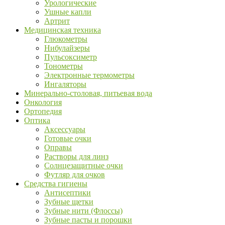
Урологические
Ушные капли
Артрит
Медицинская техника
Глюкометры
Нибулайзеры
Пульсоксиметр
Тонометры
Электронные термометры
Ингаляторы
Минерально-столовая, питьевая вода
Онкология
Ортопедия
Оптика
Аксессуары
Готовые очки
Оправы
Растворы для линз
Солнцезащитные очки
Футляр для очков
Средства гигиены
Антисептики
Зубные щетки
Зубные нити (Флоссы)
Зубные пасты и порошки