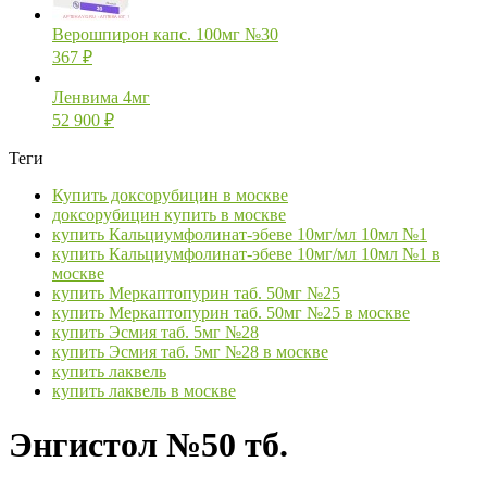
Верошпирон капс. 100мг №30
367
₽
Ленвима 4мг
52 900
₽
Теги
Купить доксорубицин в москве
доксорубицин купить в москве
купить Кальциумфолинат-эбеве 10мг/мл 10мл №1
купить Кальциумфолинат-эбеве 10мг/мл 10мл №1 в
москве
купить Меркаптопурин таб. 50мг №25
купить Меркаптопурин таб. 50мг №25 в москве
купить Эсмия таб. 5мг №28
купить Эсмия таб. 5мг №28 в москве
купить лаквель
купить лаквель в москве
Энгистол №50 тб.