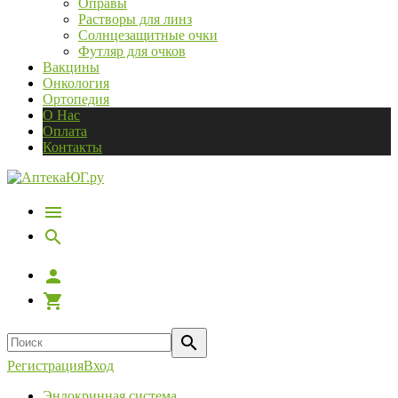
Оправы
Растворы для линз
Солнцезащитные очки
Футляр для очков
Вакцины
Онкология
Ортопедия
О Нас
Оплата
Контакты
Регистрация
Вход
Эндокринная система