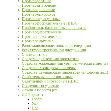
Противорвотные
Противозачаточные
Противогрибковые
Противомикробное
Противопедикулезные
ПротивоВоспалительные НПВС
Пробиотики, бактерийные препараты
Противодиабетические
Противоастматические
Противовирусные
Ранозаживляющие, повыш регенерацию
Регуляторы эректильной дисфункции
Спазмолитики
Средства для лечения простатита
Средства коррекции фигуры, регуляторы аппетита
Средства от синдрома похмелья
Средства улучшающие пищеварение (ферменты...)
Слабительные и ветрогонные
Седативные и снотворные (ЦНС)
Сердечно-сосудистые
Лечение полости рта
ЛОР органы
Горло
Ухо
Нос