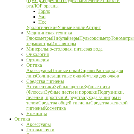
(ЦНС)
Сердечно-сосудистые
Лечение полости
рта
ЛОР органы
Горло
Ухо
Нос
Урологические
Ушные капли
Артрит
Медицинская техника
Глюкометры
Нибулайзеры
Пульсоксиметр
Тонометры
термометры
Ингаляторы
Минерально-столовая, питьевая вода
Онкология
Ортопедия
Оптика
Аксессуары
Готовые очки
Оправы
Растворы для
линз
Солнцезащитные очки
Футляр для очков
Средства гигиены
Антисептики
Зубные щетки
Зубные нити
(Флоссы)
Зубные пасты и порошки
Подгузники,
пеленки, простыни
Средства ухода за лицом и
телом
Средства общей гигиены
Средства женской
гигиены
Косметика
Ножницы
Оптика
Аксессуары
Готовые очки