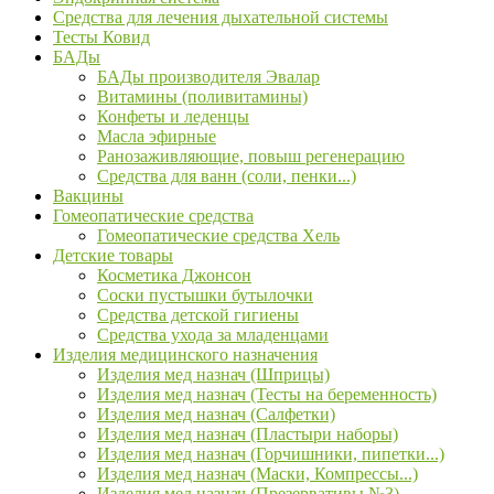
Средства для лечения дыхательной системы
Тесты Ковид
БАДы
БАДы производителя Эвалар
Витамины (поливитамины)
Конфеты и леденцы
Масла эфирные
Ранозаживляющие, повыш регенерацию
Средства для ванн (соли, пенки...)
Вакцины
Гомеопатические средства
Гомеопатические средства Хель
Детские товары
Косметика Джонсон
Соски пустышки бутылочки
Средства детской гигиены
Средства ухода за младенцами
Изделия медицинского назначения
Изделия мед назнач (Шприцы)
Изделия мед назнач (Тесты на беременность)
Изделия мед назнач (Салфетки)
Изделия мед назнач (Пластыри наборы)
Изделия мед назнач (Горчишники, пипетки...)
Изделия мед назнач (Маски, Компрессы...)
Изделия мед назнач (Презервативы №3)