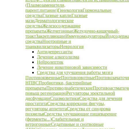
(Плазмозаменители,
парент.питание)
Гинекология
Гормональные
средства
Глазные капли
Глазные
мази
Дерматологические
средства
Железосодержащие
препараты
Желчегонные
Желудочно-кишечный-
тракт
Закрепляющие
Иммуномодуляторы
Йодсодерж
средства
Ноотропные и
транквилизаторы
Неврология
Антидепрессанты
Лечение алкоголизма
Нейролептик
Лечение никотиновой зависимости
Средства для улучшения работы мозга
Противоязвенные
Противорвотные
Противозачаточ
НПВС
Пробиотики, бактерийные
препараты
Противодиабетические
Противоастматич
повыш регенерацию
Регуляторы эректильной
дисфункции
Спазмолитики
Средства для лечения
простатита
Средства коррекции фигуры,
регуляторы аппетита
Средства от синдрома
похмелья
Средства улучшающие пищеварение
(ферменты...)
Слабительные и
ветрогонные
Седативные и снотворные