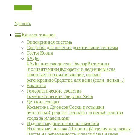
Корзина
Удалить
Каталог товаров
Эндокринная система
Средства для лечения дыхательной системы
Тесты Ковид
БАДы
БАДы производителя Эвалар
Витамины
(поливитамины)
Конфеты и леденцы
Масла
эфирные
Ранозаживляющие, повыш
регенерацию
Средства для ванн (соли, пенки...)
Вакцины
Гомеопатические средства
Гомеопатические средства Хель
Детские товары
Косметика Джонсон
Соски пустышки
бутылочки
Средства детской гигиены
Средства
ухода за младенцами
Изделия медицинского назначения
Изделия мед назнач (Шприцы)
Изделия мед назнач
(Тесты на беременность)
Изделия мед назнач