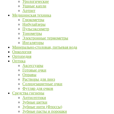
Урологические
Ушные капли
Артрит
Медицинская техника
Глюкометры
Нибулайзеры
Пульсоксиметр
Тонометры
Электронные термометры
Ингаляторы
Минерально-столовая, питьевая вода
Онкология
Ортопедия
Оптика
Аксессуары
Готовые очки
Оправы
Растворы для линз
Солнцезащитные очки
Футляр для очков
Средства гигиены
Антисептики
Зубные щетки
Зубные нити (Флоссы)
Зубные пасты и порошки