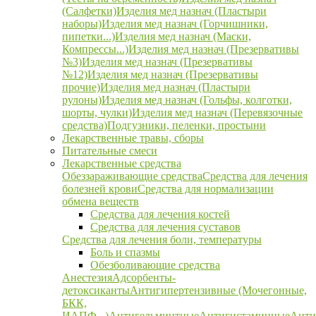
(Салфетки)
Изделия мед назнач (Пластыри
наборы)
Изделия мед назнач (Горчишники,
пипетки...)
Изделия мед назнач (Маски,
Компрессы...)
Изделия мед назнач (Презервативы
№3)
Изделия мед назнач (Презервативы
№12)
Изделия мед назнач (Презервативы
прочие)
Изделия мед назнач (Пластыри
рулоны)
Изделия мед назнач (Гольфы, колготки,
шорты, чулки)
Изделия мед назнач (Перевязочные
средства)
Подгузники, пеленки, простыни
Лекарственные травы, сборы
Питательные смеси
Лекарственные средства
Обеззараживающие средства
Средства для лечения
болезней крови
Средства для нормализации
обмена веществ
Средства для лечения костей
Средства для лечения суставов
Средства для лечения боли, температуры
Боль и спазмы
Обезболивающие средства
Анестезия
Адсорбенты-
детоксиканты
Антигипертензивные (Мочегонные,
БКК,
ИАПФ...)
Антигельминтные
Антигистаминные
Анти