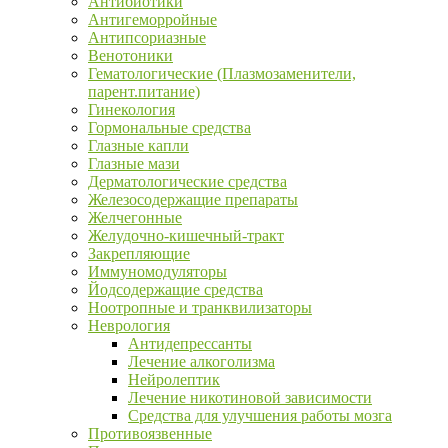
Антибиотики
Антигеморройные
Антипсориазные
Венотоники
Гематологические (Плазмозаменители,
парент.питание)
Гинекология
Гормональные средства
Глазные капли
Глазные мази
Дерматологические средства
Железосодержащие препараты
Желчегонные
Желудочно-кишечный-тракт
Закрепляющие
Иммуномодуляторы
Йодсодержащие средства
Ноотропные и транквилизаторы
Неврология
Антидепрессанты
Лечение алкоголизма
Нейролептик
Лечение никотиновой зависимости
Средства для улучшения работы мозга
Противоязвенные