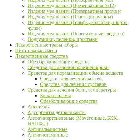
Изделия мед назнач (Презервативы №12)
Изделия мед назнач (Презервативы прочие)
Изделия мед назнач (Пластыри рулоны)
Изделия мед назнач (Гольфы, колготки, шорты,
чулки)
Изделия мед назнач (Перевязочные средства)
Подгузники, пеленки, простыни
Лекарственные травы, сборы
Питательные смеси
Лекарственные средства
Обеззараживающие средства
Средства для лечения болезней крови
Средства для нормализации обмена веществ
Средства для лечения костей
Средства для лечения суставов
Средства для лечения боли, температуры
Боль и спазмы
Обезболивающие средства
Анестезия
Адсорбенты-детоксиканты
Антигипертензивные (Мочегонные, БКК,
ИАПФ...)
Антигельминтные
Антигистаминные