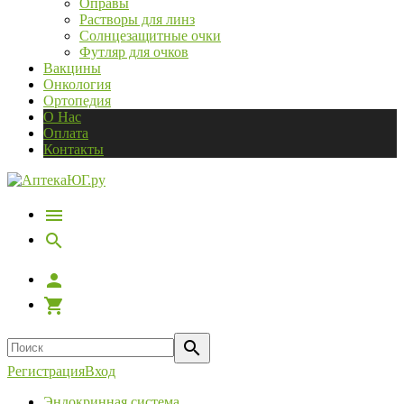
Оправы
Растворы для линз
Солнцезащитные очки
Футляр для очков
Вакцины
Онкология
Ортопедия
О Нас
Оплата
Контакты
Регистрация
Вход
Эндокринная система