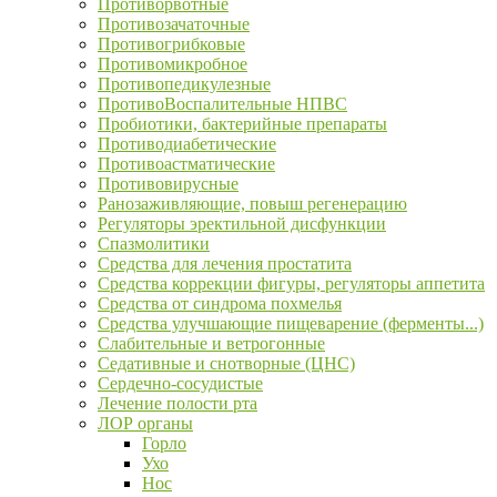
Противорвотные
Противозачаточные
Противогрибковые
Противомикробное
Противопедикулезные
ПротивоВоспалительные НПВС
Пробиотики, бактерийные препараты
Противодиабетические
Противоастматические
Противовирусные
Ранозаживляющие, повыш регенерацию
Регуляторы эректильной дисфункции
Спазмолитики
Средства для лечения простатита
Средства коррекции фигуры, регуляторы аппетита
Средства от синдрома похмелья
Средства улучшающие пищеварение (ферменты...)
Слабительные и ветрогонные
Седативные и снотворные (ЦНС)
Сердечно-сосудистые
Лечение полости рта
ЛОР органы
Горло
Ухо
Нос