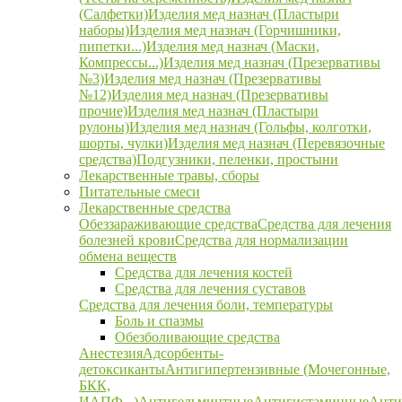
(Салфетки)
Изделия мед назнач (Пластыри
наборы)
Изделия мед назнач (Горчишники,
пипетки...)
Изделия мед назнач (Маски,
Компрессы...)
Изделия мед назнач (Презервативы
№3)
Изделия мед назнач (Презервативы
№12)
Изделия мед назнач (Презервативы
прочие)
Изделия мед назнач (Пластыри
рулоны)
Изделия мед назнач (Гольфы, колготки,
шорты, чулки)
Изделия мед назнач (Перевязочные
средства)
Подгузники, пеленки, простыни
Лекарственные травы, сборы
Питательные смеси
Лекарственные средства
Обеззараживающие средства
Средства для лечения
болезней крови
Средства для нормализации
обмена веществ
Средства для лечения костей
Средства для лечения суставов
Средства для лечения боли, температуры
Боль и спазмы
Обезболивающие средства
Анестезия
Адсорбенты-
детоксиканты
Антигипертензивные (Мочегонные,
БКК,
ИАПФ...)
Антигельминтные
Антигистаминные
Анти