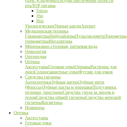
(ЦНС)
Сердечно-сосудистые
Лечение полости
рта
ЛОР органы
Горло
Ухо
Нос
Урологические
Ушные капли
Артрит
Медицинская техника
Глюкометры
Нибулайзеры
Пульсоксиметр
Тонометры
термометры
Ингаляторы
Минерально-столовая, питьевая вода
Онкология
Ортопедия
Оптика
Аксессуары
Готовые очки
Оправы
Растворы для
линз
Солнцезащитные очки
Футляр для очков
Средства гигиены
Антисептики
Зубные щетки
Зубные нити
(Флоссы)
Зубные пасты и порошки
Подгузники,
пеленки, простыни
Средства ухода за лицом и
телом
Средства общей гигиены
Средства женской
гигиены
Косметика
Ножницы
Оптика
Аксессуары
Готовые очки