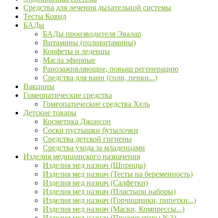
Средства для лечения дыхательной системы
Тесты Ковид
БАДы
БАДы производителя Эвалар
Витамины (поливитамины)
Конфеты и леденцы
Масла эфирные
Ранозаживляющие, повыш регенерацию
Средства для ванн (соли, пенки...)
Вакцины
Гомеопатические средства
Гомеопатические средства Хель
Детские товары
Косметика Джонсон
Соски пустышки бутылочки
Средства детской гигиены
Средства ухода за младенцами
Изделия медицинского назначения
Изделия мед назнач (Шприцы)
Изделия мед назнач (Тесты на беременность)
Изделия мед назнач (Салфетки)
Изделия мед назнач (Пластыри наборы)
Изделия мед назнач (Горчишники, пипетки...)
Изделия мед назнач (Маски, Компрессы...)
Изделия мед назнач (Презервативы №3)