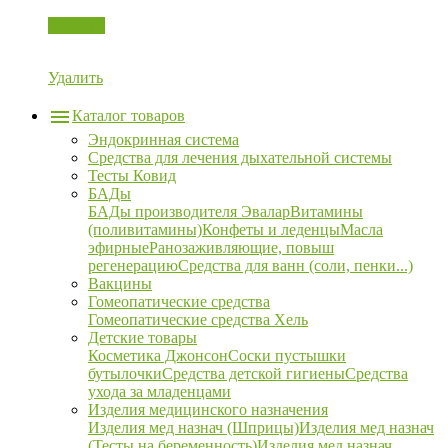
Корзина
Удалить
Каталог товаров
Эндокринная система
Средства для лечения дыхательной системы
Тесты Ковид
БАДы
БАДы производителя Эвалар
Витамины
(поливитамины)
Конфеты и леденцы
Масла
эфирные
Ранозаживляющие, повыш
регенерацию
Средства для ванн (соли, пенки...)
Вакцины
Гомеопатические средства
Гомеопатические средства Хель
Детские товары
Косметика Джонсон
Соски пустышки
бутылочки
Средства детской гигиены
Средства
ухода за младенцами
Изделия медицинского назначения
Изделия мед назнач (Шприцы)
Изделия мед назнач
(Тесты на беременность)
Изделия мед назнач