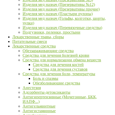
Изделия мед назнач (Презервативы №12)
Изделия мед назнач (Презервативы прочие)
Изделия мед назнач (Пластыри рулоны)
Изделия мед назнач (Гольфы, колготки, шорты,
чулки)
Изделия мед назнач (Перевязочные средства)
Подгузники, пеленки, простыни
Лекарственные травы, сборы
Питательные смеси
Лекарственные средства
Обеззараживающие средства
Средства для лечения болезней крови
Средства для нормализации обмена веществ
Средства для лечения костей
Средства для лечения суставов
Средства для лечения боли, температуры
Боль и спазмы
Обезболивающие средства
Анестезия
Адсорбенты-детоксиканты
Антигипертензивные (Мочегонные, БКК,
ИАПФ...)
Антигельминтные
Антигистаминные