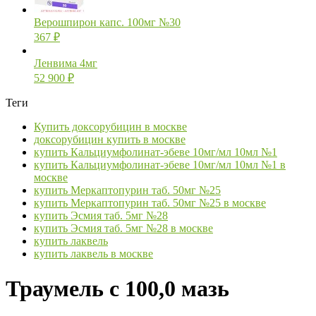
Верошпирон капс. 100мг №30
367
₽
Ленвима 4мг
52 900
₽
Теги
Купить доксорубицин в москве
доксорубицин купить в москве
купить Кальциумфолинат-эбеве 10мг/мл 10мл №1
купить Кальциумфолинат-эбеве 10мг/мл 10мл №1 в
москве
купить Меркаптопурин таб. 50мг №25
купить Меркаптопурин таб. 50мг №25 в москве
купить Эсмия таб. 5мг №28
купить Эсмия таб. 5мг №28 в москве
купить лаквель
купить лаквель в москве
Траумель с 100,0 мазь