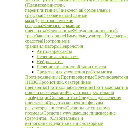
(Плазмозаменители,
парент.питание)
Гинекология
Гормональные
средства
Глазные капли
Глазные
мази
Дерматологические
средства
Железосодержащие
препараты
Желчегонные
Желудочно-кишечный-
тракт
Закрепляющие
Иммуномодуляторы
Йодсодерж
средства
Ноотропные и
транквилизаторы
Неврология
Антидепрессанты
Лечение алкоголизма
Нейролептик
Лечение никотиновой зависимости
Средства для улучшения работы мозга
Противоязвенные
Противорвотные
Противозачаточ
НПВС
Пробиотики, бактерийные
препараты
Противодиабетические
Противоастматич
повыш регенерацию
Регуляторы эректильной
дисфункции
Спазмолитики
Средства для лечения
простатита
Средства коррекции фигуры,
регуляторы аппетита
Средства от синдрома
похмелья
Средства улучшающие пищеварение
(ферменты...)
Слабительные и
ветрогонные
Седативные и снотворные