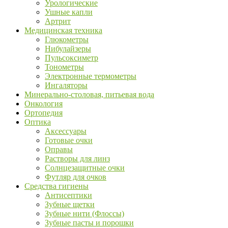
Урологические
Ушные капли
Артрит
Медицинская техника
Глюкометры
Нибулайзеры
Пульсоксиметр
Тонометры
Электронные термометры
Ингаляторы
Минерально-столовая, питьевая вода
Онкология
Ортопедия
Оптика
Аксессуары
Готовые очки
Оправы
Растворы для линз
Солнцезащитные очки
Футляр для очков
Средства гигиены
Антисептики
Зубные щетки
Зубные нити (Флоссы)
Зубные пасты и порошки