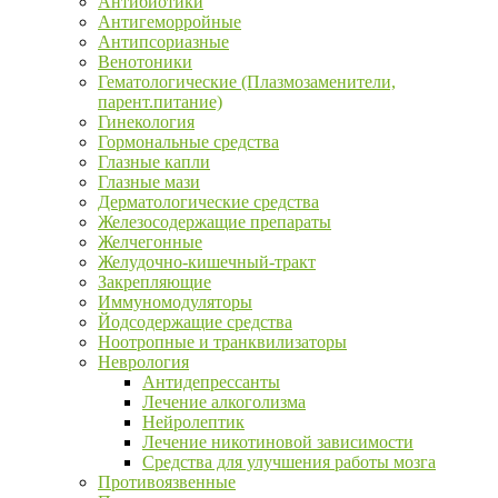
Антибиотики
Антигеморройные
Антипсориазные
Венотоники
Гематологические (Плазмозаменители,
парент.питание)
Гинекология
Гормональные средства
Глазные капли
Глазные мази
Дерматологические средства
Железосодержащие препараты
Желчегонные
Желудочно-кишечный-тракт
Закрепляющие
Иммуномодуляторы
Йодсодержащие средства
Ноотропные и транквилизаторы
Неврология
Антидепрессанты
Лечение алкоголизма
Нейролептик
Лечение никотиновой зависимости
Средства для улучшения работы мозга
Противоязвенные