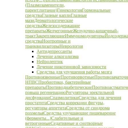
(Плазмозаменители,
парент.питание)
Гинекология
Гормональные
средства
Глазные капли
Глазные
мази
Дерматологические
средства
Железосодержащие
препараты
Желчегонные
Желудочно-кишечный-
тракт
Закрепляющие
Иммуномодуляторы
Йодсодерж
средства
Ноотропные и
транквилизаторы
Неврология
Антидепрессанты
Лечение алкоголизма
Нейролептик
Лечение никотиновой зависимости
Средства для улучшения работы мозга
Противоязвенные
Противорвотные
Противозачаточ
НПВС
Пробиотики, бактерийные
препараты
Противодиабетические
Противоастматич
повыш регенерацию
Регуляторы эректильной
дисфункции
Спазмолитики
Средства для лечения
простатита
Средства коррекции фигуры,
регуляторы аппетита
Средства от синдрома
похмелья
Средства улучшающие пищеварение
(ферменты...)
Слабительные и
ветрогонные
Седативные и снотворные