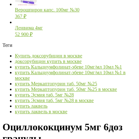
Верошпирон капс. 100мг №30
367
₽
Ленвима 4мг
52 900
₽
Теги
Купить доксорубицин в москве
доксорубицин купить в москве
купить Кальциумфолинат-эбеве 10мг/мл 10мл №1
купить Кальциумфолинат-эбеве 10мг/мл 10мл №1 в
москве
купить Меркаптопурин таб. 50мг №25
купить Меркаптопурин таб. 50мг №25 в москве
купить Эсмия таб. 5мг №28
купить Эсмия таб. 5мг №28 в москве
купить лаквель
купить лаквель в москве
Оциллококцинум 5мг 6доз
гранулы