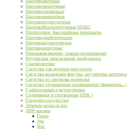
Противорвотные
Противозачаточные
Противогрибковые
Противомикробное
Противопедикулезные
ПротивоВоспалительные НПВС
Пробиотики, бактерийные препараты
Противодиабетические
Противоастматические
Противовирусные
Ранозаживляющие, повыш регенерацию
Регуляторы эректильной дисфункции
Спазмолитики
Средства для лечения простатита
Средства коррекции фигуры, регуляторы аппетита
Средства от синдрома похмелья
Средства улучшающие пищеварение (ферменты...)
Слабительные и ветрогонные
Седативные и снотворные (ЦНС)
Сердечно-сосудистые
Лечение полости рта
ЛОР органы
Горло
Ухо
Нос