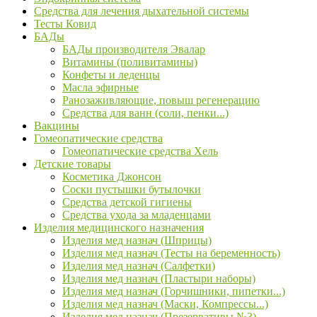
Средства для лечения дыхательной системы
Тесты Ковид
БАДы
БАДы производителя Эвалар
Витамины (поливитамины)
Конфеты и леденцы
Масла эфирные
Ранозаживляющие, повыш регенерацию
Средства для ванн (соли, пенки...)
Вакцины
Гомеопатические средства
Гомеопатические средства Хель
Детские товары
Косметика Джонсон
Соски пустышки бутылочки
Средства детской гигиены
Средства ухода за младенцами
Изделия медицинского назначения
Изделия мед назнач (Шприцы)
Изделия мед назнач (Тесты на беременность)
Изделия мед назнач (Салфетки)
Изделия мед назнач (Пластыри наборы)
Изделия мед назнач (Горчишники, пипетки...)
Изделия мед назнач (Маски, Компрессы...)
Изделия мед назнач (Презервативы №3)