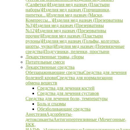
(Салфетки)
Изделия мед назнач (Пластыри
наборы)
Изделия мед назнач (Горчишники,
пипетки...)
Изделия мед назнач (Маски,
Компрессы...)
Изделия мед назнач (Презервативы
№3)
Изделия мед назнач (Презервативы
№12)
Изделия мед назнач (Презервативы
прочие)
Изделия мед назнач (Пластыри
рулоны)
Изделия мед назнач (Гольфы, колготки,
шорты, чулки)
Изделия мед назнач (Перевязочные
средства)
Подгузники, пеленки, простыни
Лекарственные травы, сборы
Питательные смеси
Лекарственные средства
Обеззараживающие средства
Средства для лечения
болезней крови
Средства для нормализации
обмена веществ
Средства для лечения костей
Средства для лечения суставов
Средства для лечения боли, температуры
Боль и спазмы
Обезболивающие средства
Анестезия
Адсорбенты-
детоксиканты
Антигипертензивные (Мочегонные,
БКК,
ИАПФ...)
Антигельминтные
Антигистаминные
Анти