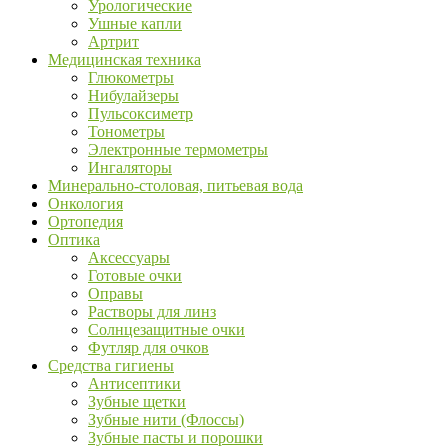
Урологические
Ушные капли
Артрит
Медицинская техника
Глюкометры
Нибулайзеры
Пульсоксиметр
Тонометры
Электронные термометры
Ингаляторы
Минерально-столовая, питьевая вода
Онкология
Ортопедия
Оптика
Аксессуары
Готовые очки
Оправы
Растворы для линз
Солнцезащитные очки
Футляр для очков
Средства гигиены
Антисептики
Зубные щетки
Зубные нити (Флоссы)
Зубные пасты и порошки