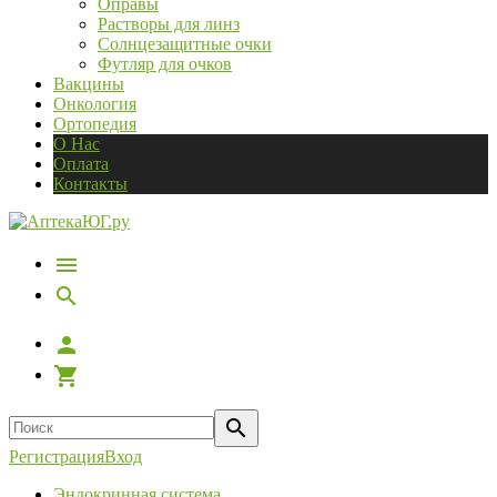
Оправы
Растворы для линз
Солнцезащитные очки
Футляр для очков
Вакцины
Онкология
Ортопедия
О Нас
Оплата
Контакты
Регистрация
Вход
Эндокринная система