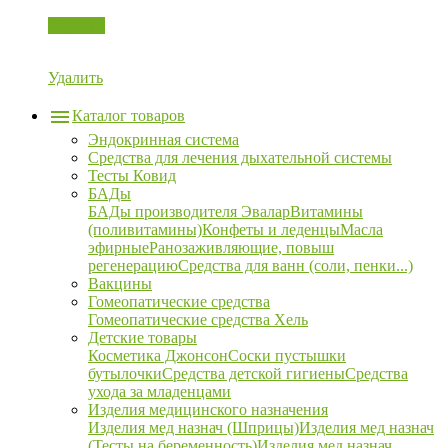
Корзина
Удалить
Каталог товаров
Эндокринная система
Средства для лечения дыхательной системы
Тесты Ковид
БАДы
БАДы производителя Эвалар
Витамины
(поливитамины)
Конфеты и леденцы
Масла
эфирные
Ранозаживляющие, повыш
регенерацию
Средства для ванн (соли, пенки...)
Вакцины
Гомеопатические средства
Гомеопатические средства Хель
Детские товары
Косметика Джонсон
Соски пустышки
бутылочки
Средства детской гигиены
Средства
ухода за младенцами
Изделия медицинского назначения
Изделия мед назнач (Шприцы)
Изделия мед назнач
(Тесты на беременность)
Изделия мед назнач