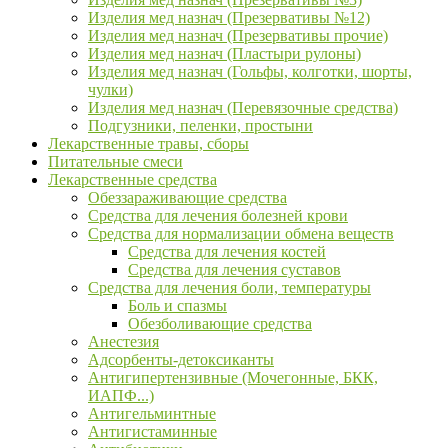
Изделия мед назнач (Презервативы №12)
Изделия мед назнач (Презервативы прочие)
Изделия мед назнач (Пластыри рулоны)
Изделия мед назнач (Гольфы, колготки, шорты,
чулки)
Изделия мед назнач (Перевязочные средства)
Подгузники, пеленки, простыни
Лекарственные травы, сборы
Питательные смеси
Лекарственные средства
Обеззараживающие средства
Средства для лечения болезней крови
Средства для нормализации обмена веществ
Средства для лечения костей
Средства для лечения суставов
Средства для лечения боли, температуры
Боль и спазмы
Обезболивающие средства
Анестезия
Адсорбенты-детоксиканты
Антигипертензивные (Мочегонные, БКК,
ИАПФ...)
Антигельминтные
Антигистаминные