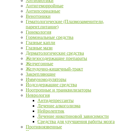
Антибиотики
Антигеморройные
Антипсориазные
Венотоники
Гематологические (Плазмозаменители,
парент.питание)
Гинекология
Гормональные средства
Глазные капли
Глазные мази
Дерматологические средства
Железосодержащие препараты
Желчегонные
Желудочно-кишечный-тракт
Закрепляющие
Иммуномодуляторы
Йодсодержащие средства
Ноотропные и транквилизаторы
Неврология
Антидепрессанты
Лечение алкоголизма
Нейролептик
Лечение никотиновой зависимости
Средства для улучшения работы мозга
Противоязвенные