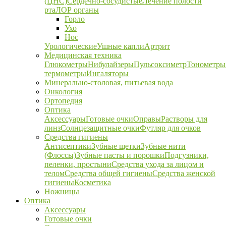
(ЦНС)
Сердечно-сосудистые
Лечение полости
рта
ЛОР органы
Горло
Ухо
Нос
Урологические
Ушные капли
Артрит
Медицинская техника
Глюкометры
Нибулайзеры
Пульсоксиметр
Тонометры
термометры
Ингаляторы
Минерально-столовая, питьевая вода
Онкология
Ортопедия
Оптика
Аксессуары
Готовые очки
Оправы
Растворы для
линз
Солнцезащитные очки
Футляр для очков
Средства гигиены
Антисептики
Зубные щетки
Зубные нити
(Флоссы)
Зубные пасты и порошки
Подгузники,
пеленки, простыни
Средства ухода за лицом и
телом
Средства общей гигиены
Средства женской
гигиены
Косметика
Ножницы
Оптика
Аксессуары
Готовые очки