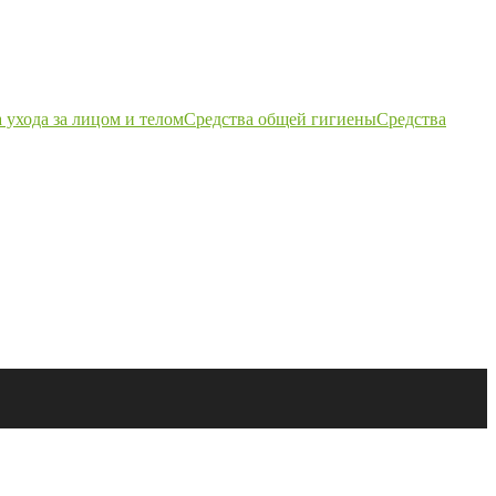
 ухода за лицом и телом
Средства общей гигиены
Средства