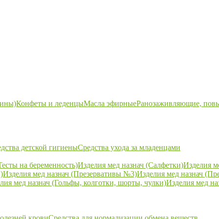
ины)
Конфеты и леденцы
Масла эфирные
Ранозаживляющие, пов
дства детской гигиены
Средства ухода за младенцами
Тесты на беременность)
Изделия мед назнач (Салфетки)
Изделия м
)
Изделия мед назнач (Презервативы №3)
Изделия мед назнач (Пр
лия мед назнач (Гольфы, колготки, шорты, чулки)
Изделия мед на
болезней крови
Средства для нормализации обмена веществ