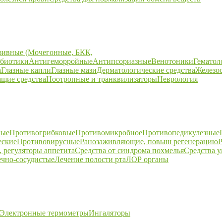
зивные (Мочегонные, БКК,
биотики
Антигеморройные
Антипсориазные
Венотоники
Гематол
а
Глазные капли
Глазные мази
Дерматологические средства
Железо
щие средства
Ноотропные и транквилизаторы
Неврология
ные
Противогрибковые
Противомикробное
Противопедикулезные
еские
Противовирусные
Ранозаживляющие, повыш регенерацию
Р
 регуляторы аппетита
Средства от синдрома похмелья
Средства 
ечно-сосудистые
Лечение полости рта
ЛОР органы
Электронные термометры
Ингаляторы