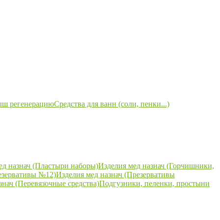
ыш регенерацию
Средства для ванн (соли, пенки...)
ед назнач (Пластыри наборы)
Изделия мед назнач (Горчишники,
езервативы №12)
Изделия мед назнач (Презервативы
знач (Перевязочные средства)
Подгузники, пеленки, простыни