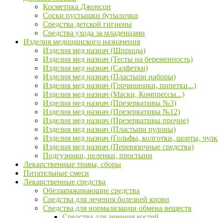
Косметика Джонсон
Соски пустышки бутылочки
Средства детской гигиены
Средства ухода за младенцами
Изделия медицинского назначения
Изделия мед назнач (Шприцы)
Изделия мед назнач (Тесты на беременность)
Изделия мед назнач (Салфетки)
Изделия мед назнач (Пластыри наборы)
Изделия мед назнач (Горчишники, пипетки...)
Изделия мед назнач (Маски, Компрессы...)
Изделия мед назнач (Презервативы №3)
Изделия мед назнач (Презервативы №12)
Изделия мед назнач (Презервативы прочие)
Изделия мед назнач (Пластыри рулоны)
Изделия мед назнач (Гольфы, колготки, шорты, чулк
Изделия мед назнач (Перевязочные средства)
Подгузники, пеленки, простыни
Лекарственные травы, сборы
Питательные смеси
Лекарственные средства
Обеззараживающие средства
Средства для лечения болезней крови
Средства для нормализации обмена веществ
Средства для лечения костей