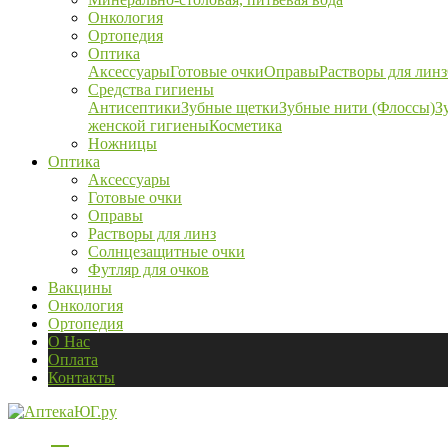
Онкология
Ортопедия
Оптика
Аксессуары
Готовые очки
Оправы
Растворы для линз
Средства гигиены
Антисептики
Зубные щетки
Зубные нити (Флоссы)
З
женской гигиены
Косметика
Ножницы
Оптика
Аксессуары
Готовые очки
Оправы
Растворы для линз
Солнцезащитные очки
Футляр для очков
Вакцины
Онкология
Ортопедия
О Нас
Оплата
Контакты