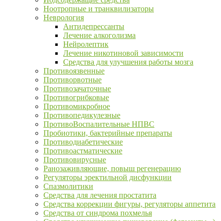
Ноотропные и транквилизаторы
Неврология
Антидепрессанты
Лечение алкоголизма
Нейролептик
Лечение никотиновой зависимости
Средства для улучшения работы мозга
Противоязвенные
Противорвотные
Противозачаточные
Противогрибковые
Противомикробное
Противопедикулезные
ПротивоВоспалительные НПВС
Пробиотики, бактерийные препараты
Противодиабетические
Противоастматические
Противовирусные
Ранозаживляющие, повыш регенерацию
Регуляторы эректильной дисфункции
Спазмолитики
Средства для лечения простатита
Средства коррекции фигуры, регуляторы аппетита
Средства от синдрома похмелья