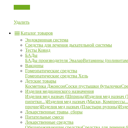
Корзина
Удалить
Каталог товаров
Эндокринная система
Средства для лечения дыхательной системы
Тесты Ковид
БАДы
БАДы производителя Эвалар
Витамины (поливитам
Вакцины
Гомеопатические средства
Гомеопатические средства Хель
Детские товары
Косметика Джонсон
Соски пустышки бутылочки
Сре
Изделия медицинского назначения
Изделия мед назнач (Шприцы)
Изделия мед назнач (
пипетки...)
Изделия мед назнач (Маски, Компрессы...
прочие)
Изделия мед назнач (Пластыри рулоны)
Изде
Лекарственные травы, сборы
Питательные смеси
Лекарственные средства
Обеззараживающие средства
Средства для лечения 