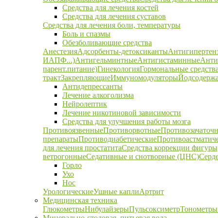
Средства для лечения костей
Средства для лечения суставов
Средства для лечения боли, температуры
Боль и спазмы
Обезболивающие средства
Анестезия
Адсорбенты-детоксиканты
Антигипертен
ИАПФ...)
Антигельминтные
Антигистаминные
Анти
парент.питание)
Гинекология
Гормональные средств
тракт
Закрепляющие
Иммуномодуляторы
Йодсодержа
Антидепрессанты
Лечение алкоголизма
Нейролептик
Лечение никотиновой зависимости
Средства для улучшения работы мозга
Противоязвенные
Противорвотные
Противозачаточ
препараты
Противодиабетические
Противоастматич
для лечения простатита
Средства коррекции фигуры,
ветрогонные
Седативные и снотворные (ЦНС)
Серд
Горло
Ухо
Нос
Урологические
Ушные капли
Артрит
Медицинская техника
Глюкометры
Нибулайзеры
Пульсоксиметр
Тонометры
Минерально-столовая, питьевая вода