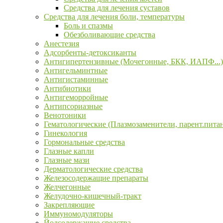
Средства для лечения суставов
Средства для лечения боли, температуры
Боль и спазмы
Обезболивающие средства
Анестезия
Адсорбенты-детоксиканты
Антигипертензивные (Мочегонные, БКК, ИАПФ...)
Антигельминтные
Антигистаминные
Антибиотики
Антигеморройные
Антипсориазные
Венотоники
Гематологические (Плазмозаменители, парент.пита
Гинекология
Гормональные средства
Глазные капли
Глазные мази
Дерматологические средства
Железосодержащие препараты
Желчегонные
Желудочно-кишечный-тракт
Закрепляющие
Иммуномодуляторы
Йодсодержащие средства