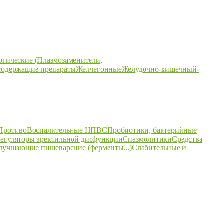
огические (Плазмозаменители,
содержащие препараты
Желчегонные
Желудочно-кишечный-
ПротивоВоспалительные НПВС
Пробиотики, бактерийные
егуляторы эректильной дисфункции
Спазмолитики
Средства
улучшающие пищеварение (ферменты...)
Слабительные и