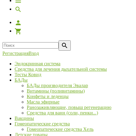
Регистрация
Вход
Эндокринная система
Средства для лечения дыхательной системы
Тесты Ковид
БАДы
БАДы производителя Эвалар
Витамины (поливитамины)
Конфеты и леденцы
Масла эфирные
Ранозаживляющие, повыш регенерацию
Средства для ванн (соли, пенки...)
Вакцины
Гомеопатические средства
Гомеопатические средства Хель
Детские товары