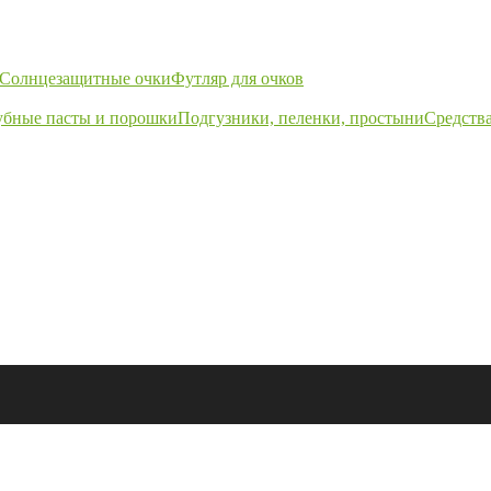
Солнцезащитные очки
Футляр для очков
убные пасты и порошки
Подгузники, пеленки, простыни
Средства