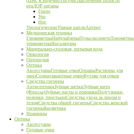
(ЦНС)
Сердечно-сосудистые
Лечение полости
рта
ЛОР органы
Горло
Ухо
Нос
Урологические
Ушные капли
Артрит
Медицинская техника
Глюкометры
Нибулайзеры
Пульсоксиметр
Тонометры
термометры
Ингаляторы
Минерально-столовая, питьевая вода
Онкология
Ортопедия
Оптика
Аксессуары
Готовые очки
Оправы
Растворы для
линз
Солнцезащитные очки
Футляр для очков
Средства гигиены
Антисептики
Зубные щетки
Зубные нити
(Флоссы)
Зубные пасты и порошки
Подгузники,
пеленки, простыни
Средства ухода за лицом и
телом
Средства общей гигиены
Средства женской
гигиены
Косметика
Ножницы
Оптика
Аксессуары
Готовые очки