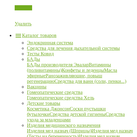
Корзина
Удалить
Каталог товаров
Эндокринная система
Средства для лечения дыхательной системы
Тесты Ковид
БАДы
БАДы производителя Эвалар
Витамины
(поливитамины)
Конфеты и леденцы
Масла
эфирные
Ранозаживляющие, повыш
регенерацию
Средства для ванн (соли, пенки...)
Вакцины
Гомеопатические средства
Гомеопатические средства Хель
Детские товары
Косметика Джонсон
Соски пустышки
бутылочки
Средства детской гигиены
Средства
ухода за младенцами
Изделия медицинского назначения
Изделия мед назнач (Шприцы)
Изделия мед назнач
(Тесты на беременность)
Изделия мед назнач