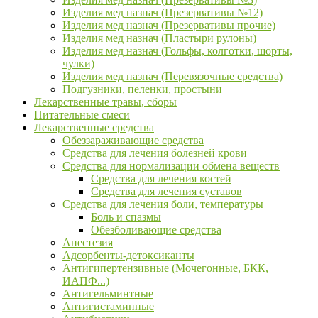
Изделия мед назнач (Презервативы №12)
Изделия мед назнач (Презервативы прочие)
Изделия мед назнач (Пластыри рулоны)
Изделия мед назнач (Гольфы, колготки, шорты,
чулки)
Изделия мед назнач (Перевязочные средства)
Подгузники, пеленки, простыни
Лекарственные травы, сборы
Питательные смеси
Лекарственные средства
Обеззараживающие средства
Средства для лечения болезней крови
Средства для нормализации обмена веществ
Средства для лечения костей
Средства для лечения суставов
Средства для лечения боли, температуры
Боль и спазмы
Обезболивающие средства
Анестезия
Адсорбенты-детоксиканты
Антигипертензивные (Мочегонные, БКК,
ИАПФ...)
Антигельминтные
Антигистаминные