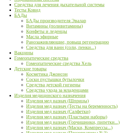
Средства для лечения дыхательной системы
Тесты Ковид
БАДы
БАДы производителя Эвалар
Витамины (поливитамины)
Конфеты и леденцы
Масла эфирные
Ранозаживляющие, повыш регенерацию
Средства для ванн (соли, пенки...)
Вакцины
Гомеопатические средства
Гомеопатические средства Хель
Детские товары
Косметика Джонсон
Соски пустышки бутылочки
Средства детской гигиены
Средства ухода за младенцами
Изделия медицинского назначения
Изделия мед назнач (Шприцы)
Изделия мед назнач (Тесты на беременность)
Изделия мед назнач (Салфетки)
Изделия мед назнач (Пластыри наборы)
Изделия мед назнач (Горчишники, пипетки...)
Изделия мед назнач (Маски, Компрессы...)
Изделия мед назнач (Презервативы №3)