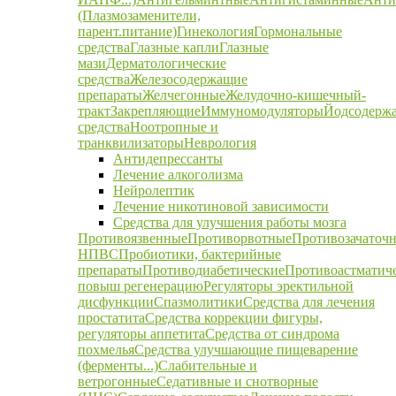
(Плазмозаменители,
парент.питание)
Гинекология
Гормональные
средства
Глазные капли
Глазные
мази
Дерматологические
средства
Железосодержащие
препараты
Желчегонные
Желудочно-кишечный-
тракт
Закрепляющие
Иммуномодуляторы
Йодсодерж
средства
Ноотропные и
транквилизаторы
Неврология
Антидепрессанты
Лечение алкоголизма
Нейролептик
Лечение никотиновой зависимости
Средства для улучшения работы мозга
Противоязвенные
Противорвотные
Противозачаточ
НПВС
Пробиотики, бактерийные
препараты
Противодиабетические
Противоастматич
повыш регенерацию
Регуляторы эректильной
дисфункции
Спазмолитики
Средства для лечения
простатита
Средства коррекции фигуры,
регуляторы аппетита
Средства от синдрома
похмелья
Средства улучшающие пищеварение
(ферменты...)
Слабительные и
ветрогонные
Седативные и снотворные