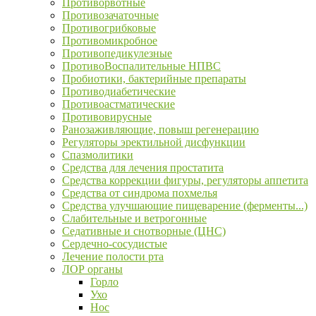
Противорвотные
Противозачаточные
Противогрибковые
Противомикробное
Противопедикулезные
ПротивоВоспалительные НПВС
Пробиотики, бактерийные препараты
Противодиабетические
Противоастматические
Противовирусные
Ранозаживляющие, повыш регенерацию
Регуляторы эректильной дисфункции
Спазмолитики
Средства для лечения простатита
Средства коррекции фигуры, регуляторы аппетита
Средства от синдрома похмелья
Средства улучшающие пищеварение (ферменты...)
Слабительные и ветрогонные
Седативные и снотворные (ЦНС)
Сердечно-сосудистые
Лечение полости рта
ЛОР органы
Горло
Ухо
Нос