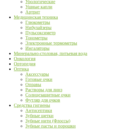
Урологические
Ушные капли
Артрит
Медицинская техника
Глюкометры
Нибулайзеры
Пульсоксиметр
Тонометры
Электронные термометры
Ингаляторы
Минерально-столовая, питьевая вода
Онкология
Ортопедия
Оптика
Аксессуары
Готовые очки
Оправы
Растворы для линз
Солнцезащитные очки
Футляр для очков
Средства гигиены
Антисептики
Зубные щетки
Зубные нити (Флоссы)
Зубные пасты и порошки