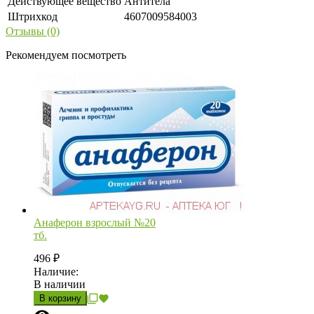
Действующее вещество
Антитела
Штрихкод
4607009584003
Отзывы (0)
Рекомендуем посмотреть
Анаферон взрослый №20
тб.
496
₽
Наличие:
В наличии
В корзину