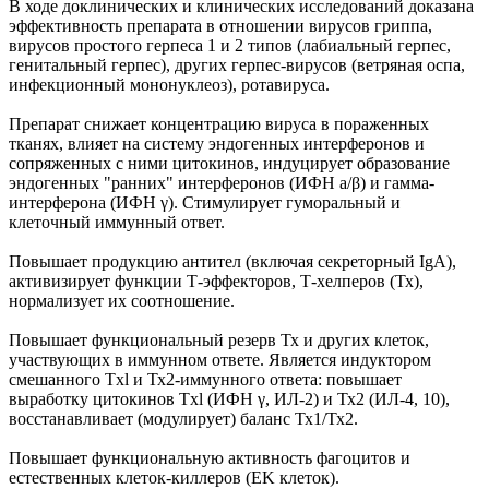
В ходе доклинических и клинических исследований доказана
эффективность препарата в отношении вирусов гриппа,
вирусов простого герпеса 1 и 2 типов (лабиальный герпес,
генитальный герпес), других герпес-вирусов (ветряная оспа,
инфекционный мононуклеоз), ротавируса.
Препарат снижает концентрацию вируса в пораженных
тканях, влияет на систему эндогенных интерферонов и
сопряженных с ними цитокинов, индуцирует образование
эндогенных "ранних" интерферонов (ИФН а/β) и гамма-
интерферона (ИФН γ). Стимулирует гуморальный и
клеточный иммунный ответ.
Повышает продукцию антител (включая секреторный IgA),
активизирует функции Т-эффекторов, Т-хелперов (Тх),
нормализует их соотношение.
Повышает функциональный резерв Тх и других клеток,
участвующих в иммунном ответе. Является индуктором
смешанного Txl и Тх2-иммунного ответа: повышает
выработку цитокинов Txl (ИФН γ, ИЛ-2) и Тх2 (ИЛ-4, 10),
восстанавливает (модулирует) баланс Тх1/Тх2.
Повышает функциональную активность фагоцитов и
естественных клеток-киллеров (ЕK клеток).