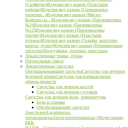
(Салфетки)
Изделия мед назнач (Пластыри
наборы)
Изделия мед назнач (Горчишники,
пипетки...)
Изделия мед назнач (Маски,
Компрессы...)
Изделия мед назнач (Презервативы
№3)
Изделия мед назнач (Презервативы
№12)
Изделия мед назнач (Презервативы
прочие)
Изделия мед назнач (Пластыри
рулоны)
Изделия мед назнач (Гольфы, колготки,
шорты, чулки)
Изделия мед назнач (Перевязочные
средства)
Подгузники, пеленки, простыни
Лекарственные травы, сборы
Питательные смеси
Лекарственные средства
Обеззараживающие средства
Средства для лечения
болезней крови
Средства для нормализации
обмена веществ
Средства для лечения костей
Средства для лечения суставов
Средства для лечения боли, температуры
Боль и спазмы
Обезболивающие средства
Анестезия
Адсорбенты-
детоксиканты
Антигипертензивные (Мочегонные,
БКК,
ИАПФ...)
Антигельминтные
Антигистаминные
Анти