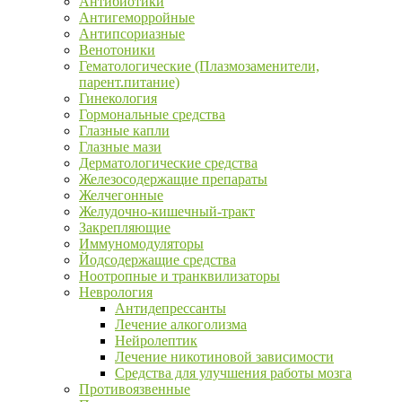
Антибиотики
Антигеморройные
Антипсориазные
Венотоники
Гематологические (Плазмозаменители,
парент.питание)
Гинекология
Гормональные средства
Глазные капли
Глазные мази
Дерматологические средства
Железосодержащие препараты
Желчегонные
Желудочно-кишечный-тракт
Закрепляющие
Иммуномодуляторы
Йодсодержащие средства
Ноотропные и транквилизаторы
Неврология
Антидепрессанты
Лечение алкоголизма
Нейролептик
Лечение никотиновой зависимости
Средства для улучшения работы мозга
Противоязвенные