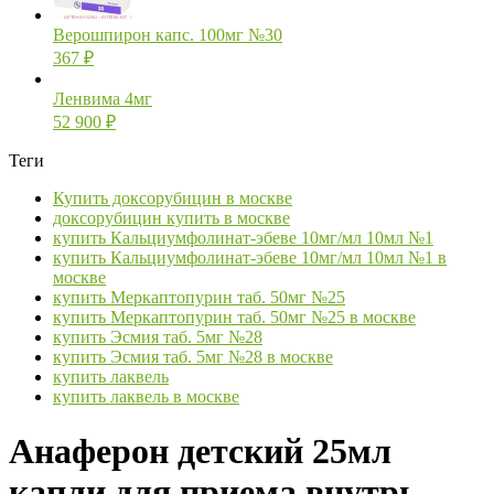
Верошпирон капс. 100мг №30
367
₽
Ленвима 4мг
52 900
₽
Теги
Купить доксорубицин в москве
доксорубицин купить в москве
купить Кальциумфолинат-эбеве 10мг/мл 10мл №1
купить Кальциумфолинат-эбеве 10мг/мл 10мл №1 в
москве
купить Меркаптопурин таб. 50мг №25
купить Меркаптопурин таб. 50мг №25 в москве
купить Эсмия таб. 5мг №28
купить Эсмия таб. 5мг №28 в москве
купить лаквель
купить лаквель в москве
Анаферон детский 25мл
капли для приема внутрь