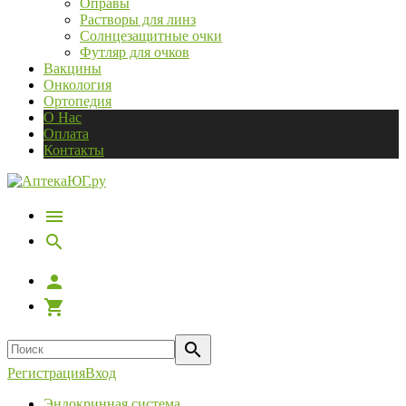
Оправы
Растворы для линз
Солнцезащитные очки
Футляр для очков
Вакцины
Онкология
Ортопедия
О Нас
Оплата
Контакты
Регистрация
Вход
Эндокринная система