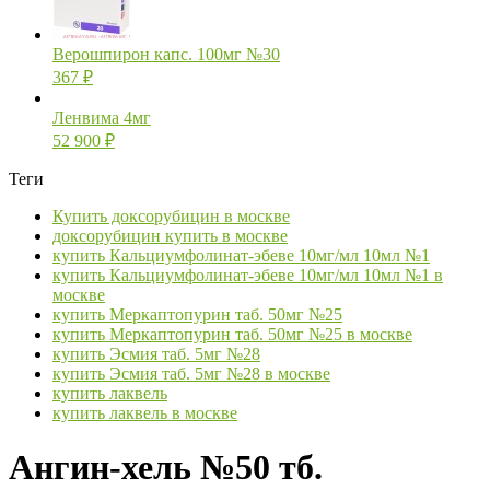
Верошпирон капс. 100мг №30
367
₽
Ленвима 4мг
52 900
₽
Теги
Купить доксорубицин в москве
доксорубицин купить в москве
купить Кальциумфолинат-эбеве 10мг/мл 10мл №1
купить Кальциумфолинат-эбеве 10мг/мл 10мл №1 в
москве
купить Меркаптопурин таб. 50мг №25
купить Меркаптопурин таб. 50мг №25 в москве
купить Эсмия таб. 5мг №28
купить Эсмия таб. 5мг №28 в москве
купить лаквель
купить лаквель в москве
Ангин-хель №50 тб.