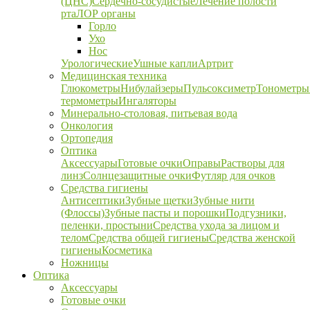
(ЦНС)
Сердечно-сосудистые
Лечение полости
рта
ЛОР органы
Горло
Ухо
Нос
Урологические
Ушные капли
Артрит
Медицинская техника
Глюкометры
Нибулайзеры
Пульсоксиметр
Тонометры
термометры
Ингаляторы
Минерально-столовая, питьевая вода
Онкология
Ортопедия
Оптика
Аксессуары
Готовые очки
Оправы
Растворы для
линз
Солнцезащитные очки
Футляр для очков
Средства гигиены
Антисептики
Зубные щетки
Зубные нити
(Флоссы)
Зубные пасты и порошки
Подгузники,
пеленки, простыни
Средства ухода за лицом и
телом
Средства общей гигиены
Средства женской
гигиены
Косметика
Ножницы
Оптика
Аксессуары
Готовые очки