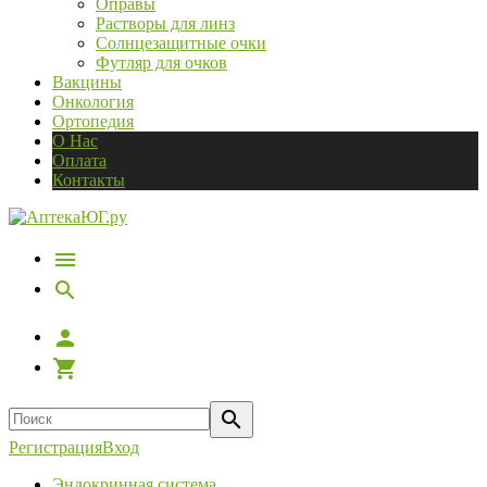
Оправы
Растворы для линз
Солнцезащитные очки
Футляр для очков
Вакцины
Онкология
Ортопедия
О Нас
Оплата
Контакты
Регистрация
Вход
Эндокринная система