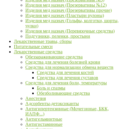
Изделия мед назнач (Презервативы №12)
Изделия мед назнач (Презервативы прочие)
Изделия мед назнач (Пластыри рулоны)
Изделия мед назнач (Гольфы, колготки, шорты,
чулки)
Изделия мед назнач (Перевязочные средства)
Подгузники, пеленки, простыни
Лекарственные травы, сборы
Питательные смеси
Лекарственные средства
Обеззараживающие средства
Средства для лечения болезней крови
Средства для нормализации обмена веществ
Средства для лечения костей
Средства для лечения суставов
Средства для лечения боли, температуры
Боль и спазмы
Обезболивающие средства
Анестезия
Адсорбенты-детоксиканты
Антигипертензивные (Мочегонные, БКК,
ИАПФ...)
Антигельминтные
Антигистаминные