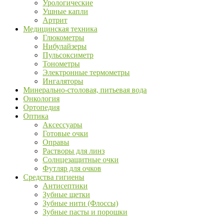
Урологические
Ушные капли
Артрит
Медицинская техника
Глюкометры
Нибулайзеры
Пульсоксиметр
Тонометры
Электронные термометры
Ингаляторы
Минерально-столовая, питьевая вода
Онкология
Ортопедия
Оптика
Аксессуары
Готовые очки
Оправы
Растворы для линз
Солнцезащитные очки
Футляр для очков
Средства гигиены
Антисептики
Зубные щетки
Зубные нити (Флоссы)
Зубные пасты и порошки