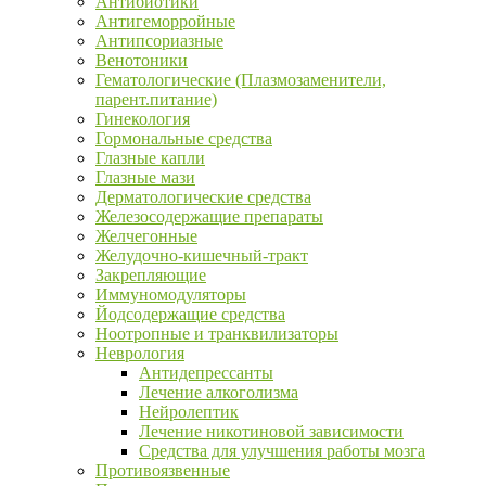
Антибиотики
Антигеморройные
Антипсориазные
Венотоники
Гематологические (Плазмозаменители,
парент.питание)
Гинекология
Гормональные средства
Глазные капли
Глазные мази
Дерматологические средства
Железосодержащие препараты
Желчегонные
Желудочно-кишечный-тракт
Закрепляющие
Иммуномодуляторы
Йодсодержащие средства
Ноотропные и транквилизаторы
Неврология
Антидепрессанты
Лечение алкоголизма
Нейролептик
Лечение никотиновой зависимости
Средства для улучшения работы мозга
Противоязвенные