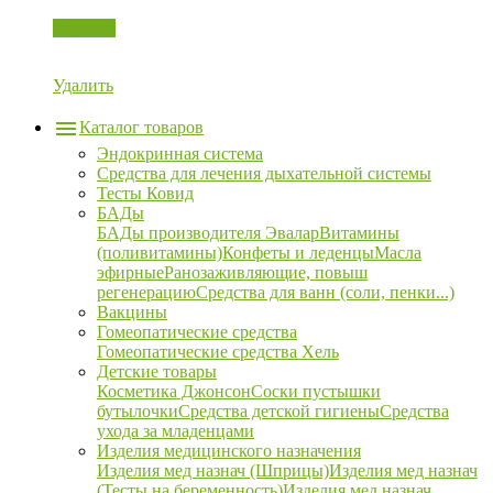
Корзина
Удалить
Каталог товаров
Эндокринная система
Средства для лечения дыхательной системы
Тесты Ковид
БАДы
БАДы производителя Эвалар
Витамины
(поливитамины)
Конфеты и леденцы
Масла
эфирные
Ранозаживляющие, повыш
регенерацию
Средства для ванн (соли, пенки...)
Вакцины
Гомеопатические средства
Гомеопатические средства Хель
Детские товары
Косметика Джонсон
Соски пустышки
бутылочки
Средства детской гигиены
Средства
ухода за младенцами
Изделия медицинского назначения
Изделия мед назнач (Шприцы)
Изделия мед назнач
(Тесты на беременность)
Изделия мед назнач