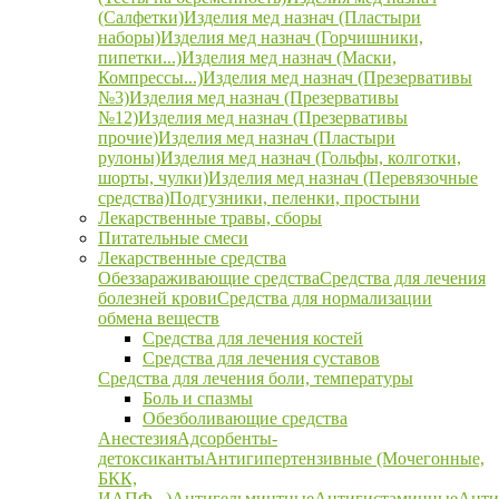
(Салфетки)
Изделия мед назнач (Пластыри
наборы)
Изделия мед назнач (Горчишники,
пипетки...)
Изделия мед назнач (Маски,
Компрессы...)
Изделия мед назнач (Презервативы
№3)
Изделия мед назнач (Презервативы
№12)
Изделия мед назнач (Презервативы
прочие)
Изделия мед назнач (Пластыри
рулоны)
Изделия мед назнач (Гольфы, колготки,
шорты, чулки)
Изделия мед назнач (Перевязочные
средства)
Подгузники, пеленки, простыни
Лекарственные травы, сборы
Питательные смеси
Лекарственные средства
Обеззараживающие средства
Средства для лечения
болезней крови
Средства для нормализации
обмена веществ
Средства для лечения костей
Средства для лечения суставов
Средства для лечения боли, температуры
Боль и спазмы
Обезболивающие средства
Анестезия
Адсорбенты-
детоксиканты
Антигипертензивные (Мочегонные,
БКК,
ИАПФ...)
Антигельминтные
Антигистаминные
Анти