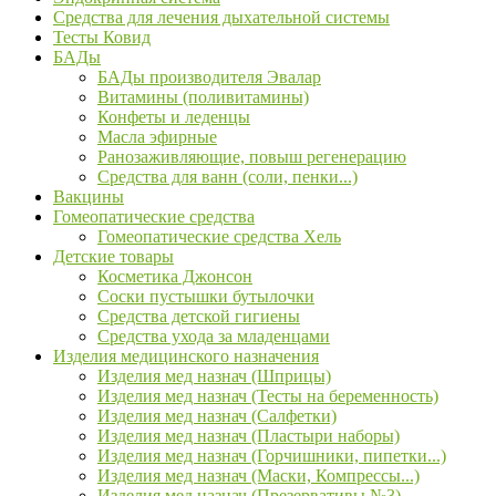
Средства для лечения дыхательной системы
Тесты Ковид
БАДы
БАДы производителя Эвалар
Витамины (поливитамины)
Конфеты и леденцы
Масла эфирные
Ранозаживляющие, повыш регенерацию
Средства для ванн (соли, пенки...)
Вакцины
Гомеопатические средства
Гомеопатические средства Хель
Детские товары
Косметика Джонсон
Соски пустышки бутылочки
Средства детской гигиены
Средства ухода за младенцами
Изделия медицинского назначения
Изделия мед назнач (Шприцы)
Изделия мед назнач (Тесты на беременность)
Изделия мед назнач (Салфетки)
Изделия мед назнач (Пластыри наборы)
Изделия мед назнач (Горчишники, пипетки...)
Изделия мед назнач (Маски, Компрессы...)
Изделия мед назнач (Презервативы №3)