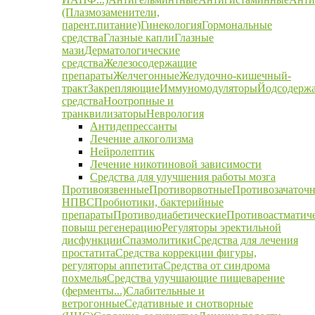
(Плазмозаменители,
парент.питание)
Гинекология
Гормональные
средства
Глазные капли
Глазные
мази
Дерматологические
средства
Железосодержащие
препараты
Желчегонные
Желудочно-кишечный-
тракт
Закрепляющие
Иммуномодуляторы
Йодсодерж
средства
Ноотропные и
транквилизаторы
Неврология
Антидепрессанты
Лечение алкоголизма
Нейролептик
Лечение никотиновой зависимости
Средства для улучшения работы мозга
Противоязвенные
Противорвотные
Противозачаточ
НПВС
Пробиотики, бактерийные
препараты
Противодиабетические
Противоастматич
повыш регенерацию
Регуляторы эректильной
дисфункции
Спазмолитики
Средства для лечения
простатита
Средства коррекции фигуры,
регуляторы аппетита
Средства от синдрома
похмелья
Средства улучшающие пищеварение
(ферменты...)
Слабительные и
ветрогонные
Седативные и снотворные