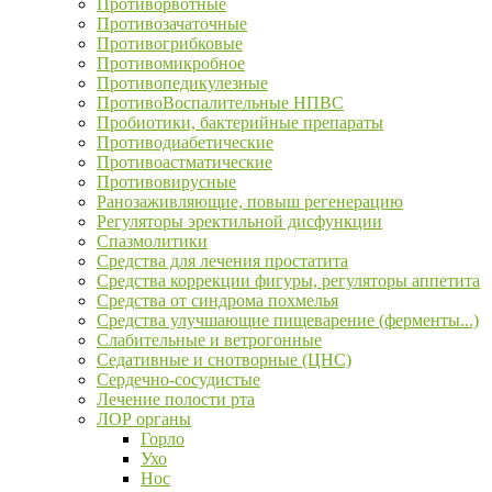
Противорвотные
Противозачаточные
Противогрибковые
Противомикробное
Противопедикулезные
ПротивоВоспалительные НПВС
Пробиотики, бактерийные препараты
Противодиабетические
Противоастматические
Противовирусные
Ранозаживляющие, повыш регенерацию
Регуляторы эректильной дисфункции
Спазмолитики
Средства для лечения простатита
Средства коррекции фигуры, регуляторы аппетита
Средства от синдрома похмелья
Средства улучшающие пищеварение (ферменты...)
Слабительные и ветрогонные
Седативные и снотворные (ЦНС)
Сердечно-сосудистые
Лечение полости рта
ЛОР органы
Горло
Ухо
Нос