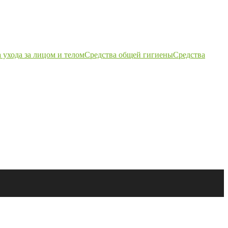
 ухода за лицом и телом
Средства общей гигиены
Средства