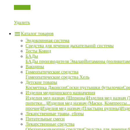
Корзина
Удалить
Каталог товаров
Эндокринная система
Средства для лечения дыхательной системы
Тесты Ковид
БАДы
БАДы производителя Эвалар
Витамины (поливитам
Вакцины
Гомеопатические средства
Гомеопатические средства Хель
Детские товары
Косметика Джонсон
Соски пустышки бутылочки
Сре
Изделия медицинского назначения
Изделия мед назнач (Шприцы)
Изделия мед назнач (
пипетки...)
Изделия мед назнач (Маски, Компрессы...
прочие)
Изделия мед назнач (Пластыри рулоны)
Изде
Лекарственные травы, сборы
Питательные смеси
Лекарственные средства
Обеззараживающие средства
Средства для лечения 