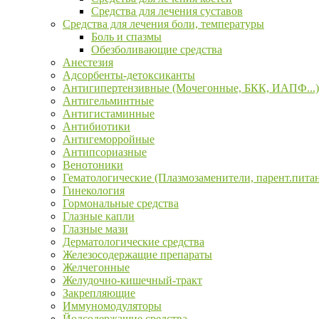
Средства для лечения суставов
Средства для лечения боли, температуры
Боль и спазмы
Обезболивающие средства
Анестезия
Адсорбенты-детоксиканты
Антигипертензивные (Мочегонные, БКК, ИАПФ...)
Антигельминтные
Антигистаминные
Антибиотики
Антигеморройные
Антипсориазные
Венотоники
Гематологические (Плазмозаменители, парент.пита
Гинекология
Гормональные средства
Глазные капли
Глазные мази
Дерматологические средства
Железосодержащие препараты
Желчегонные
Желудочно-кишечный-тракт
Закрепляющие
Иммуномодуляторы
Йодсодержащие средства