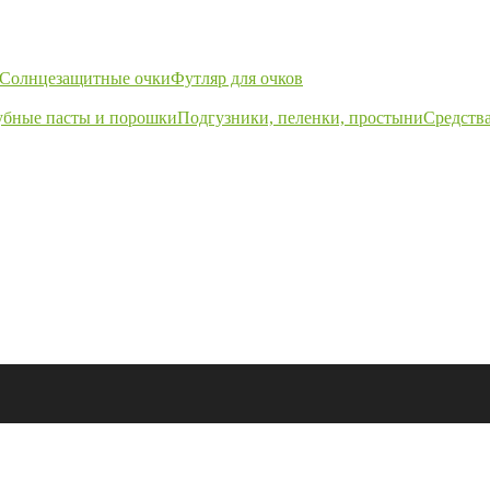
Солнцезащитные очки
Футляр для очков
убные пасты и порошки
Подгузники, пеленки, простыни
Средства