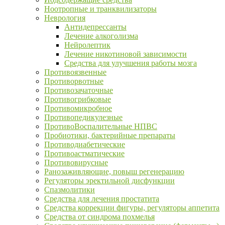
Ноотропные и транквилизаторы
Неврология
Антидепрессанты
Лечение алкоголизма
Нейролептик
Лечение никотиновой зависимости
Средства для улучшения работы мозга
Противоязвенные
Противорвотные
Противозачаточные
Противогрибковые
Противомикробное
Противопедикулезные
ПротивоВоспалительные НПВС
Пробиотики, бактерийные препараты
Противодиабетические
Противоастматические
Противовирусные
Ранозаживляющие, повыш регенерацию
Регуляторы эректильной дисфункции
Спазмолитики
Средства для лечения простатита
Средства коррекции фигуры, регуляторы аппетита
Средства от синдрома похмелья