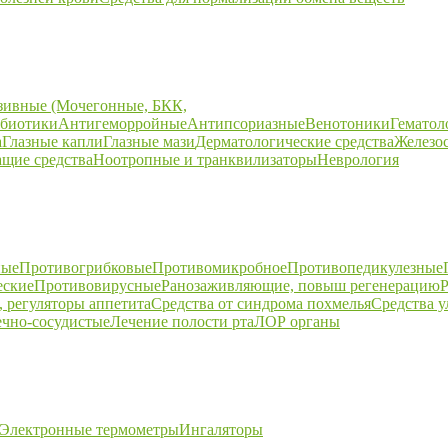
зивные (Мочегонные, БКК,
биотики
Антигеморройные
Антипсориазные
Венотоники
Гематол
а
Глазные капли
Глазные мази
Дерматологические средства
Железо
щие средства
Ноотропные и транквилизаторы
Неврология
ные
Противогрибковые
Противомикробное
Противопедикулезные
еские
Противовирусные
Ранозаживляющие, повыш регенерацию
Р
 регуляторы аппетита
Средства от синдрома похмелья
Средства 
ечно-сосудистые
Лечение полости рта
ЛОР органы
Электронные термометры
Ингаляторы