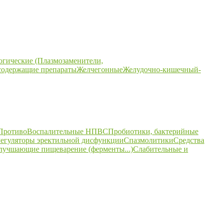
огические (Плазмозаменители,
содержащие препараты
Желчегонные
Желудочно-кишечный-
ПротивоВоспалительные НПВС
Пробиотики, бактерийные
егуляторы эректильной дисфункции
Спазмолитики
Средства
улучшающие пищеварение (ферменты...)
Слабительные и