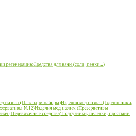
ыш регенерацию
Средства для ванн (соли, пенки...)
ед назнач (Пластыри наборы)
Изделия мед назнач (Горчишники,
езервативы №12)
Изделия мед назнач (Презервативы
знач (Перевязочные средства)
Подгузники, пеленки, простыни