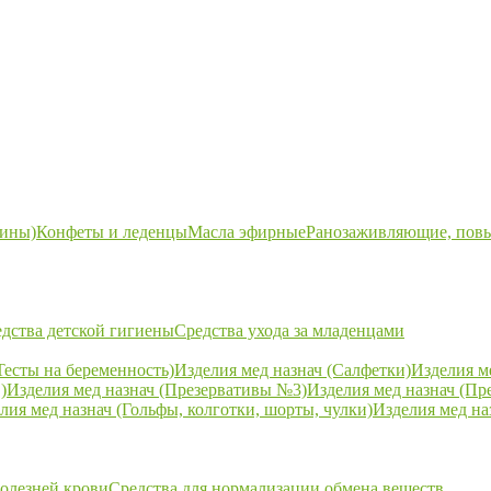
ины)
Конфеты и леденцы
Масла эфирные
Ранозаживляющие, пов
дства детской гигиены
Средства ухода за младенцами
Тесты на беременность)
Изделия мед назнач (Салфетки)
Изделия м
)
Изделия мед назнач (Презервативы №3)
Изделия мед назнач (Пр
лия мед назнач (Гольфы, колготки, шорты, чулки)
Изделия мед на
болезней крови
Средства для нормализации обмена веществ