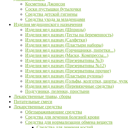
Косметика Джонсон
Соски пустышки бутылочки
Средства детской гигиены
Средства ухода за младенцами
Изделия медицинского назначения
Изделия мед назнач (Шприцы)
Изделия мед назнач (Тесты на беременность)
Изделия мед назнач (Салфетки)
Изделия мед назнач (Пластыри наборы)
Изделия мед назнач (Горчишники, пипетки...)
Изделия мед назнач (Маски, Компрессы...)
Изделия мед назнач (Презервативы №3)
Изделия мед назнач (Презервативы №12)
Изделия мед назнач (Презервативы прочие)
Изделия мед назнач (Пластыри рулоны)
Изделия мед назнач (Гольфы, колготки, шорты, чулк
Изделия мед назнач (Перевязочные средства)
Подгузники, пеленки, простыни
Лекарственные травы, сборы
Питательные смеси
Лекарственные средства
Обеззараживающие средства
Средства для лечения болезней крови
Средства для нормализации обмена веществ
Средства для лечения костей