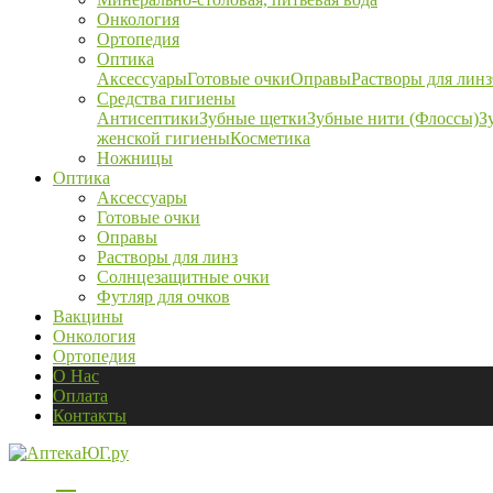
Онкология
Ортопедия
Оптика
Аксессуары
Готовые очки
Оправы
Растворы для линз
Средства гигиены
Антисептики
Зубные щетки
Зубные нити (Флоссы)
З
женской гигиены
Косметика
Ножницы
Оптика
Аксессуары
Готовые очки
Оправы
Растворы для линз
Солнцезащитные очки
Футляр для очков
Вакцины
Онкология
Ортопедия
О Нас
Оплата
Контакты