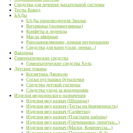
Средства для лечения дыхательной системы
Тесты Ковид
БАДы
БАДы производителя Эвалар
Витамины (поливитамины)
Конфеты и леденцы
Масла эфирные
Ранозаживляющие, повыш регенерацию
Средства для ванн (соли, пенки...)
Вакцины
Гомеопатические средства
Гомеопатические средства Хель
Детские товары
Косметика Джонсон
Соски пустышки бутылочки
Средства детской гигиены
Средства ухода за младенцами
Изделия медицинского назначения
Изделия мед назнач (Шприцы)
Изделия мед назнач (Тесты на беременность)
Изделия мед назнач (Салфетки)
Изделия мед назнач (Пластыри наборы)
Изделия мед назнач (Горчишники, пипетки...)
Изделия мед назнач (Маски, Компрессы...)
Изделия мед назнач (Презервативы №3)