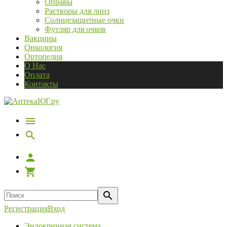
Оправы
Растворы для линз
Солнцезащитные очки
Футляр для очков
Вакцины
Онкология
Ортопедия
О Нас
Оплата
Контакты
Регистрация
Вход
Эндокринная система