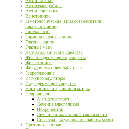
Антибиотики
Антигеморройные
Антипсориазные
Венотоники
Гематологические (Плазмозаменители,
парент.питание)
Гинекология
Гормональные средства
Глазные капли
Глазные мази
Дерматологические средства
Железосодержащие препараты
Желчегонные
Желудочно-кишечный-тракт
Закрепляющие
Иммуномодуляторы
Йодсодержащие средства
Ноотропные и транквилизаторы
Неврология
Антидепрессанты
Лечение алкоголизма
Нейролептик
Лечение никотиновой зависимости
Средства для улучшения работы мозга
Противоязвенные