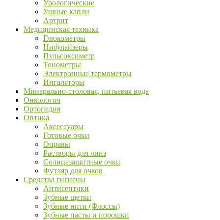
Урологические
Ушные капли
Артрит
Медицинская техника
Глюкометры
Нибулайзеры
Пульсоксиметр
Тонометры
Электронные термометры
Ингаляторы
Минерально-столовая, питьевая вода
Онкология
Ортопедия
Оптика
Аксессуары
Готовые очки
Оправы
Растворы для линз
Солнцезащитные очки
Футляр для очков
Средства гигиены
Антисептики
Зубные щетки
Зубные нити (Флоссы)
Зубные пасты и порошки