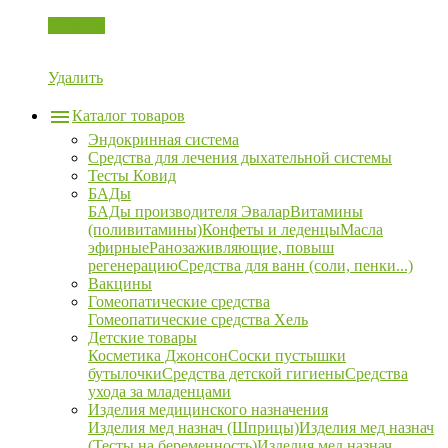
Корзина
Удалить
Каталог товаров
Эндокринная система
Средства для лечения дыхательной системы
Тесты Ковид
БАДы
БАДы производителя Эвалар
Витамины
(поливитамины)
Конфеты и леденцы
Масла
эфирные
Ранозаживляющие, повыш
регенерацию
Средства для ванн (соли, пенки...)
Вакцины
Гомеопатические средства
Гомеопатические средства Хель
Детские товары
Косметика Джонсон
Соски пустышки
бутылочки
Средства детской гигиены
Средства
ухода за младенцами
Изделия медицинского назначения
Изделия мед назнач (Шприцы)
Изделия мед назнач
(Тесты на беременность)
Изделия мед назнач