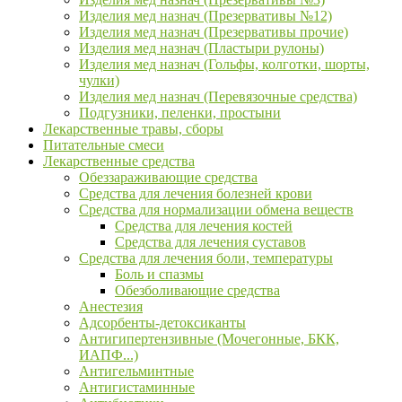
Изделия мед назнач (Презервативы №12)
Изделия мед назнач (Презервативы прочие)
Изделия мед назнач (Пластыри рулоны)
Изделия мед назнач (Гольфы, колготки, шорты,
чулки)
Изделия мед назнач (Перевязочные средства)
Подгузники, пеленки, простыни
Лекарственные травы, сборы
Питательные смеси
Лекарственные средства
Обеззараживающие средства
Средства для лечения болезней крови
Средства для нормализации обмена веществ
Средства для лечения костей
Средства для лечения суставов
Средства для лечения боли, температуры
Боль и спазмы
Обезболивающие средства
Анестезия
Адсорбенты-детоксиканты
Антигипертензивные (Мочегонные, БКК,
ИАПФ...)
Антигельминтные
Антигистаминные