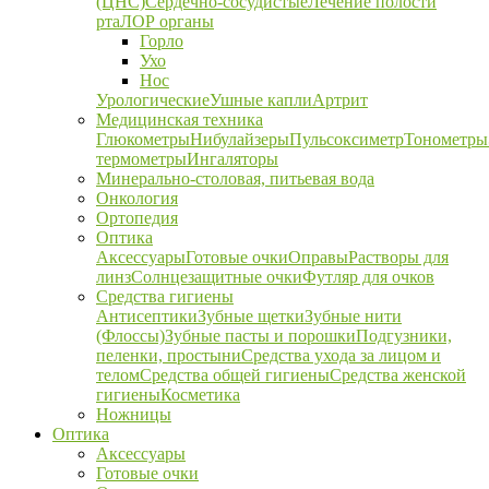
(ЦНС)
Сердечно-сосудистые
Лечение полости
рта
ЛОР органы
Горло
Ухо
Нос
Урологические
Ушные капли
Артрит
Медицинская техника
Глюкометры
Нибулайзеры
Пульсоксиметр
Тонометры
термометры
Ингаляторы
Минерально-столовая, питьевая вода
Онкология
Ортопедия
Оптика
Аксессуары
Готовые очки
Оправы
Растворы для
линз
Солнцезащитные очки
Футляр для очков
Средства гигиены
Антисептики
Зубные щетки
Зубные нити
(Флоссы)
Зубные пасты и порошки
Подгузники,
пеленки, простыни
Средства ухода за лицом и
телом
Средства общей гигиены
Средства женской
гигиены
Косметика
Ножницы
Оптика
Аксессуары
Готовые очки