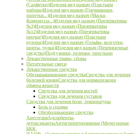
(Салфетки)
Изделия мед назнач (Пластыри
наборы)
Изделия мед назнач (Горчишники,
пипетки...)
Изделия мед назнач (Маски,
Компрессы...)
Изделия мед назнач (Презервативы
№3)
Изделия мед назнач (Презервативы
№12)
Изделия мед назнач (Презервативы
прочие)
Изделия мед назнач (Пластыри
рулоны)
Изделия мед назнач (Гольфы, колготки,
шорты, чулки)
Изделия мед назнач (Перевязочные
средства)
Подгузники, пеленки, простыни
Лекарственные травы, сборы
Питательные смеси
Лекарственные средства
Обеззараживающие средства
Средства для лечения
болезней крови
Средства для нормализации
обмена веществ
Средства для лечения костей
Средства для лечения суставов
Средства для лечения боли, температуры
Боль и спазмы
Обезболивающие средства
Анестезия
Адсорбенты-
детоксиканты
Антигипертензивные (Мочегонные,
БКК,
ИАПФ...)
Антигельминтные
Антигистаминные
Анти