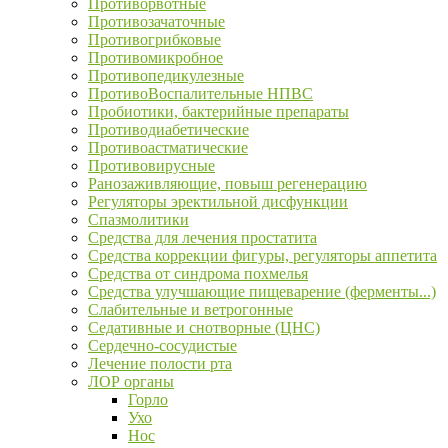
Противорвотные
Противозачаточные
Противогрибковые
Противомикробное
Противопедикулезные
ПротивоВоспалительные НПВС
Пробиотики, бактерийные препараты
Противодиабетические
Противоастматические
Противовирусные
Ранозаживляющие, повыш регенерацию
Регуляторы эректильной дисфункции
Спазмолитики
Средства для лечения простатита
Средства коррекции фигуры, регуляторы аппетита
Средства от синдрома похмелья
Средства улучшающие пищеварение (ферменты...)
Слабительные и ветрогонные
Седативные и снотворные (ЦНС)
Сердечно-сосудистые
Лечение полости рта
ЛОР органы
Горло
Ухо
Нос