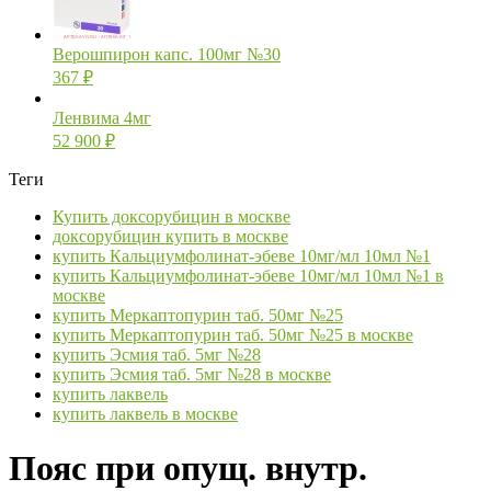
Верошпирон капс. 100мг №30
367
₽
Ленвима 4мг
52 900
₽
Теги
Купить доксорубицин в москве
доксорубицин купить в москве
купить Кальциумфолинат-эбеве 10мг/мл 10мл №1
купить Кальциумфолинат-эбеве 10мг/мл 10мл №1 в
москве
купить Меркаптопурин таб. 50мг №25
купить Меркаптопурин таб. 50мг №25 в москве
купить Эсмия таб. 5мг №28
купить Эсмия таб. 5мг №28 в москве
купить лаквель
купить лаквель в москве
Пояс при опущ. внутр.