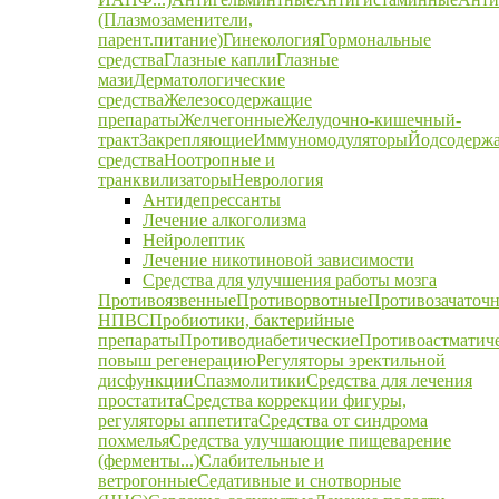
(Плазмозаменители,
парент.питание)
Гинекология
Гормональные
средства
Глазные капли
Глазные
мази
Дерматологические
средства
Железосодержащие
препараты
Желчегонные
Желудочно-кишечный-
тракт
Закрепляющие
Иммуномодуляторы
Йодсодерж
средства
Ноотропные и
транквилизаторы
Неврология
Антидепрессанты
Лечение алкоголизма
Нейролептик
Лечение никотиновой зависимости
Средства для улучшения работы мозга
Противоязвенные
Противорвотные
Противозачаточ
НПВС
Пробиотики, бактерийные
препараты
Противодиабетические
Противоастматич
повыш регенерацию
Регуляторы эректильной
дисфункции
Спазмолитики
Средства для лечения
простатита
Средства коррекции фигуры,
регуляторы аппетита
Средства от синдрома
похмелья
Средства улучшающие пищеварение
(ферменты...)
Слабительные и
ветрогонные
Седативные и снотворные