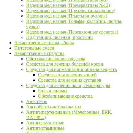
Изделия мед назнач (Презервативы №12)
Изделия мед назнач (Презервативы прочие)
Изделия мед назнач (Пластыри рулоны)
Изделия мед назнач (Гольфы, колготки, шорты,
чулки)
Изделия мед назнач (Перевязочные средства)
Подгузники, пеленки, простыни
Лекарственные травы, сборы
Питательные смеси
Лекарственные средства
Обеззараживающие средства
Средства для лечения болезней крови
Средства для нормализации обмена веществ
Средства для лечения костей
Средства для лечения суставов
Средства для лечения боли, температуры
Боль и спазмы
Обезболивающие средства
Анестезия
Адсорбенты-детоксиканты
Антигипертензивные (Мочегонные, БКК,
ИАПФ...)
Антигельминтные
Антигистаминные