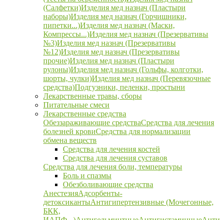
(Салфетки)
Изделия мед назнач (Пластыри
наборы)
Изделия мед назнач (Горчишники,
пипетки...)
Изделия мед назнач (Маски,
Компрессы...)
Изделия мед назнач (Презервативы
№3)
Изделия мед назнач (Презервативы
№12)
Изделия мед назнач (Презервативы
прочие)
Изделия мед назнач (Пластыри
рулоны)
Изделия мед назнач (Гольфы, колготки,
шорты, чулки)
Изделия мед назнач (Перевязочные
средства)
Подгузники, пеленки, простыни
Лекарственные травы, сборы
Питательные смеси
Лекарственные средства
Обеззараживающие средства
Средства для лечения
болезней крови
Средства для нормализации
обмена веществ
Средства для лечения костей
Средства для лечения суставов
Средства для лечения боли, температуры
Боль и спазмы
Обезболивающие средства
Анестезия
Адсорбенты-
детоксиканты
Антигипертензивные (Мочегонные,
БКК,
ИАПФ...)
Антигельминтные
Антигистаминные
Анти