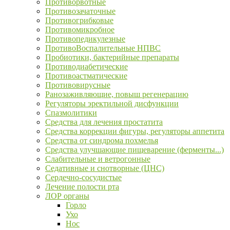
Противорвотные
Противозачаточные
Противогрибковые
Противомикробное
Противопедикулезные
ПротивоВоспалительные НПВС
Пробиотики, бактерийные препараты
Противодиабетические
Противоастматические
Противовирусные
Ранозаживляющие, повыш регенерацию
Регуляторы эректильной дисфункции
Спазмолитики
Средства для лечения простатита
Средства коррекции фигуры, регуляторы аппетита
Средства от синдрома похмелья
Средства улучшающие пищеварение (ферменты...)
Слабительные и ветрогонные
Седативные и снотворные (ЦНС)
Сердечно-сосудистые
Лечение полости рта
ЛОР органы
Горло
Ухо
Нос