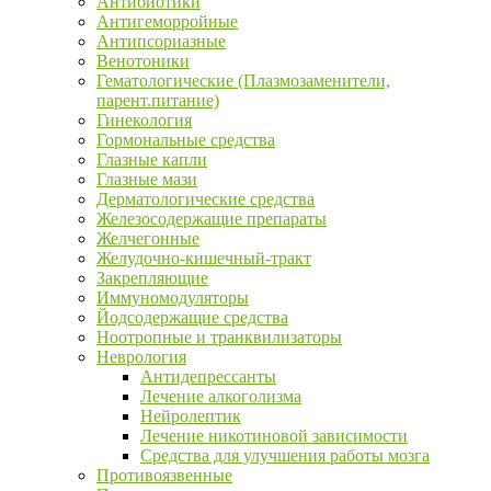
Антибиотики
Антигеморройные
Антипсориазные
Венотоники
Гематологические (Плазмозаменители,
парент.питание)
Гинекология
Гормональные средства
Глазные капли
Глазные мази
Дерматологические средства
Железосодержащие препараты
Желчегонные
Желудочно-кишечный-тракт
Закрепляющие
Иммуномодуляторы
Йодсодержащие средства
Ноотропные и транквилизаторы
Неврология
Антидепрессанты
Лечение алкоголизма
Нейролептик
Лечение никотиновой зависимости
Средства для улучшения работы мозга
Противоязвенные