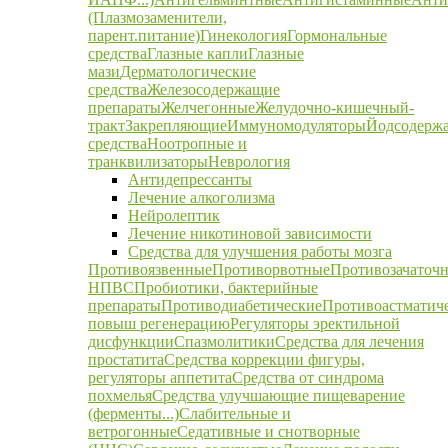
(Плазмозаменители,
парент.питание)
Гинекология
Гормональные
средства
Глазные капли
Глазные
мази
Дерматологические
средства
Железосодержащие
препараты
Желчегонные
Желудочно-кишечный-
тракт
Закрепляющие
Иммуномодуляторы
Йодсодерж
средства
Ноотропные и
транквилизаторы
Неврология
Антидепрессанты
Лечение алкоголизма
Нейролептик
Лечение никотиновой зависимости
Средства для улучшения работы мозга
Противоязвенные
Противорвотные
Противозачаточ
НПВС
Пробиотики, бактерийные
препараты
Противодиабетические
Противоастматич
повыш регенерацию
Регуляторы эректильной
дисфункции
Спазмолитики
Средства для лечения
простатита
Средства коррекции фигуры,
регуляторы аппетита
Средства от синдрома
похмелья
Средства улучшающие пищеварение
(ферменты...)
Слабительные и
ветрогонные
Седативные и снотворные