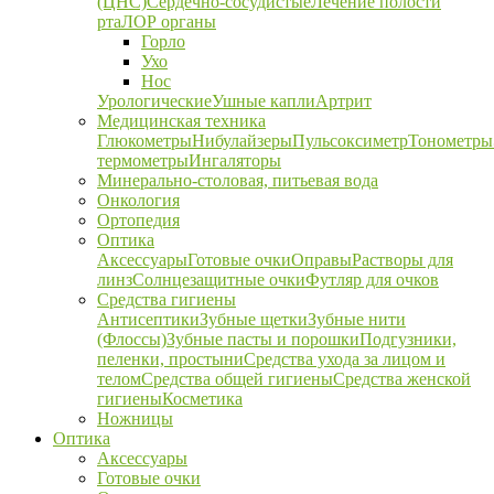
(ЦНС)
Сердечно-сосудистые
Лечение полости
рта
ЛОР органы
Горло
Ухо
Нос
Урологические
Ушные капли
Артрит
Медицинская техника
Глюкометры
Нибулайзеры
Пульсоксиметр
Тонометры
термометры
Ингаляторы
Минерально-столовая, питьевая вода
Онкология
Ортопедия
Оптика
Аксессуары
Готовые очки
Оправы
Растворы для
линз
Солнцезащитные очки
Футляр для очков
Средства гигиены
Антисептики
Зубные щетки
Зубные нити
(Флоссы)
Зубные пасты и порошки
Подгузники,
пеленки, простыни
Средства ухода за лицом и
телом
Средства общей гигиены
Средства женской
гигиены
Косметика
Ножницы
Оптика
Аксессуары
Готовые очки