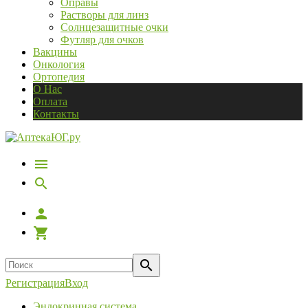
Оправы
Растворы для линз
Солнцезащитные очки
Футляр для очков
Вакцины
Онкология
Ортопедия
О Нас
Оплата
Контакты
Регистрация
Вход
Эндокринная система