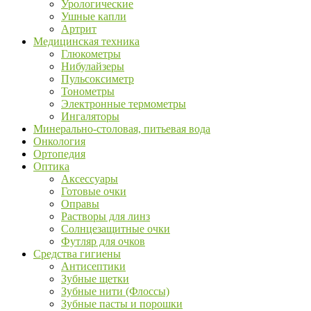
Урологические
Ушные капли
Артрит
Медицинская техника
Глюкометры
Нибулайзеры
Пульсоксиметр
Тонометры
Электронные термометры
Ингаляторы
Минерально-столовая, питьевая вода
Онкология
Ортопедия
Оптика
Аксессуары
Готовые очки
Оправы
Растворы для линз
Солнцезащитные очки
Футляр для очков
Средства гигиены
Антисептики
Зубные щетки
Зубные нити (Флоссы)
Зубные пасты и порошки