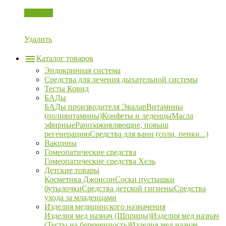
Корзина
Удалить
Каталог товаров
Эндокринная система
Средства для лечения дыхательной системы
Тесты Ковид
БАДы
БАДы производителя Эвалар
Витамины
(поливитамины)
Конфеты и леденцы
Масла
эфирные
Ранозаживляющие, повыш
регенерацию
Средства для ванн (соли, пенки...)
Вакцины
Гомеопатические средства
Гомеопатические средства Хель
Детские товары
Косметика Джонсон
Соски пустышки
бутылочки
Средства детской гигиены
Средства
ухода за младенцами
Изделия медицинского назначения
Изделия мед назнач (Шприцы)
Изделия мед назнач
(Тесты на беременность)
Изделия мед назнач