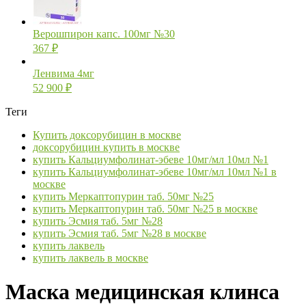
Верошпирон капс. 100мг №30
367
₽
Ленвима 4мг
52 900
₽
Теги
Купить доксорубицин в москве
доксорубицин купить в москве
купить Кальциумфолинат-эбеве 10мг/мл 10мл №1
купить Кальциумфолинат-эбеве 10мг/мл 10мл №1 в
москве
купить Меркаптопурин таб. 50мг №25
купить Меркаптопурин таб. 50мг №25 в москве
купить Эсмия таб. 5мг №28
купить Эсмия таб. 5мг №28 в москве
купить лаквель
купить лаквель в москве
Маска медицинская клинса