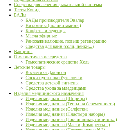
Средства для лечения дыхательной системы
Тесты Ковид
БАДы
БАДы производителя Эвалар
Витамины (поливитамины)
Конфеты и леденцы
Масла эфирные
Ранозаживляющие, повыш регенерацию
Средства для ванн (соли, пенки...)
Вакцины
Гомеопатические средства
Гомеопатические средства Хель
Детские товары
Косметика Джонсон
Соски пустышки бутылочки
Средства детской гигиены
Средства ухода за младенцами
Изделия медицинского назначения
Изделия мед назнач (Шприцы)
Изделия мед назнач (Тесты на беременность)
Изделия мед назнач (Салфетки)
Изделия мед назнач (Пластыри наборы)
Изделия мед назнач (Горчишники, пипетки...)
Изделия мед назнач (Маски, Компрессы...)
Изделия мед назнач (Презервативы №3)