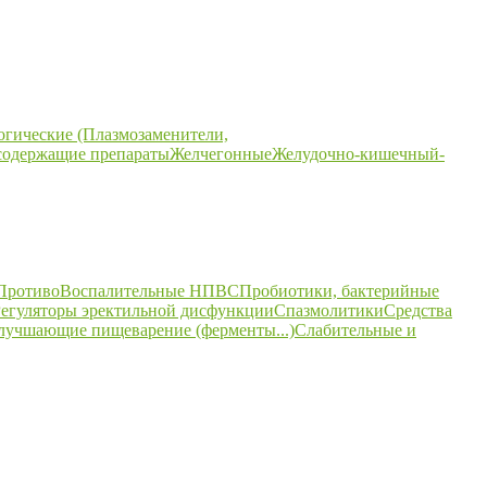
огические (Плазмозаменители,
содержащие препараты
Желчегонные
Желудочно-кишечный-
ПротивоВоспалительные НПВС
Пробиотики, бактерийные
егуляторы эректильной дисфункции
Спазмолитики
Средства
улучшающие пищеварение (ферменты...)
Слабительные и