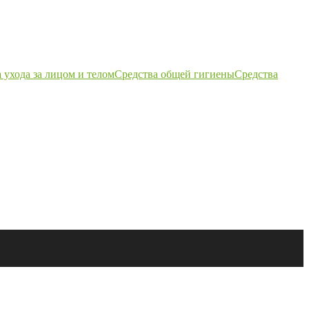
 ухода за лицом и телом
Средства общей гигиены
Средства