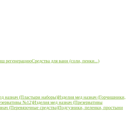
ыш регенерацию
Средства для ванн (соли, пенки...)
ед назнач (Пластыри наборы)
Изделия мед назнач (Горчишники,
езервативы №12)
Изделия мед назнач (Презервативы
знач (Перевязочные средства)
Подгузники, пеленки, простыни