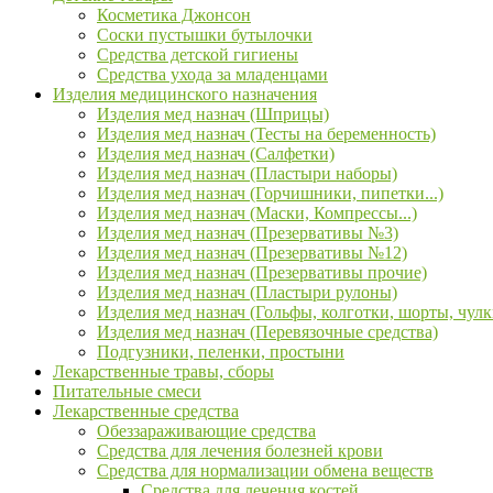
Косметика Джонсон
Соски пустышки бутылочки
Средства детской гигиены
Средства ухода за младенцами
Изделия медицинского назначения
Изделия мед назнач (Шприцы)
Изделия мед назнач (Тесты на беременность)
Изделия мед назнач (Салфетки)
Изделия мед назнач (Пластыри наборы)
Изделия мед назнач (Горчишники, пипетки...)
Изделия мед назнач (Маски, Компрессы...)
Изделия мед назнач (Презервативы №3)
Изделия мед назнач (Презервативы №12)
Изделия мед назнач (Презервативы прочие)
Изделия мед назнач (Пластыри рулоны)
Изделия мед назнач (Гольфы, колготки, шорты, чулк
Изделия мед назнач (Перевязочные средства)
Подгузники, пеленки, простыни
Лекарственные травы, сборы
Питательные смеси
Лекарственные средства
Обеззараживающие средства
Средства для лечения болезней крови
Средства для нормализации обмена веществ
Средства для лечения костей