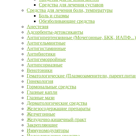
Средства для лечения суставов
Средства для лечения боли, температуры
Боль и спазмы
Обезболивающие средства
Анестезия
Адсорбенты-детоксиканты
Антигипертензивные (Мочегонные, БКК, ИАПФ...)
Антигельминтные
Антигистаминные
Антибиотики
Антигеморройные
Антипсориазные
Венотоники
Гематологические (Плазмозаменители, парент.пита
Гинекология
Гормональные средства
Глазные капли
Глазные мази
Дерматологические средства
Железосодержащие препараты
Желчегонные
Желудочно-кишечный-тракт
Закрепляющие
Иммуномодуляторы
Йодсодержащие средства