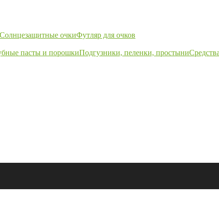
Солнцезащитные очки
Футляр для очков
убные пасты и порошки
Подгузники, пеленки, простыни
Средства