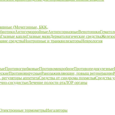
зивные (Мочегонные, БКК,
биотики
Антигеморройные
Антипсориазные
Венотоники
Гематол
а
Глазные капли
Глазные мази
Дерматологические средства
Железо
щие средства
Ноотропные и транквилизаторы
Неврология
ные
Противогрибковые
Противомикробное
Противопедикулезные
еские
Противовирусные
Ранозаживляющие, повыш регенерацию
Р
 регуляторы аппетита
Средства от синдрома похмелья
Средства 
ечно-сосудистые
Лечение полости рта
ЛОР органы
Электронные термометры
Ингаляторы