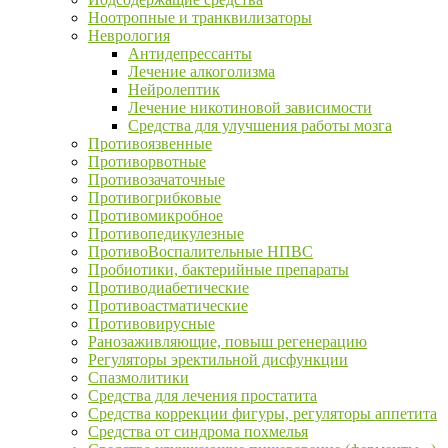
Ноотропные и транквилизаторы
Неврология
Антидепрессанты
Лечение алкоголизма
Нейролептик
Лечение никотиновой зависимости
Средства для улучшения работы мозга
Противоязвенные
Противорвотные
Противозачаточные
Противогрибковые
Противомикробное
Противопедикулезные
ПротивоВоспалительные НПВС
Пробиотики, бактерийные препараты
Противодиабетические
Противоастматические
Противовирусные
Ранозаживляющие, повыш регенерацию
Регуляторы эректильной дисфункции
Спазмолитики
Средства для лечения простатита
Средства коррекции фигуры, регуляторы аппетита
Средства от синдрома похмелья