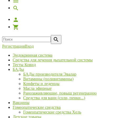
Регистрация
Вход
Эндокринная система
Средства для лечения дыхательной системы
Тесты Ковид
БАДы
БАДы производителя Эвалар
Витамины (поливитамины)
Конфеты и леденцы
Масла эфирные
Ранозаживляющие, повыш регенерацию
Средства для ванн (соли, пенки...)
Вакцины
Гомеопатические средства
Гомеопатические средства Хель
Детские товары