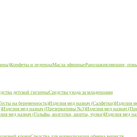
ины)
Конфеты и леденцы
Масла эфирные
Ранозаживляющие, пов
дства детской гигиены
Средства ухода за младенцами
Тесты на беременность)
Изделия мед назнач (Салфетки)
Изделия м
)
Изделия мед назнач (Презервативы №3)
Изделия мед назнач (Пр
лия мед назнач (Гольфы, колготки, шорты, чулки)
Изделия мед на
болезней крови
Средства для нормализации обмена веществ