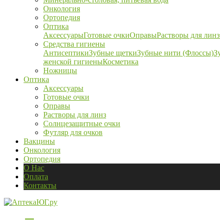
Онкология
Ортопедия
Оптика
Аксессуары
Готовые очки
Оправы
Растворы для линз
Средства гигиены
Антисептики
Зубные щетки
Зубные нити (Флоссы)
З
женской гигиены
Косметика
Ножницы
Оптика
Аксессуары
Готовые очки
Оправы
Растворы для линз
Солнцезащитные очки
Футляр для очков
Вакцины
Онкология
Ортопедия
О Нас
Оплата
Контакты