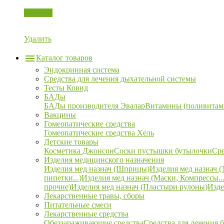
Корзина
Удалить
Каталог товаров
Эндокринная система
Средства для лечения дыхательной системы
Тесты Ковид
БАДы
БАДы производителя Эвалар
Витамины (поливитам
Вакцины
Гомеопатические средства
Гомеопатические средства Хель
Детские товары
Косметика Джонсон
Соски пустышки бутылочки
Сре
Изделия медицинского назначения
Изделия мед назнач (Шприцы)
Изделия мед назнач (
пипетки...)
Изделия мед назнач (Маски, Компрессы...
прочие)
Изделия мед назнач (Пластыри рулоны)
Изде
Лекарственные травы, сборы
Питательные смеси
Лекарственные средства
Обеззараживающие средства
Средства для лечения 