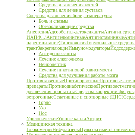
Средства для лечения костей
Средства для лечения суставов
Средства для лечения боли, температуры
Боль и спазмы
Обезболивающие средства
Анестезия
Адсорбенты-детоксиканты
Антигипертен
ИАПФ...)
Антигельминтные
Антигистаминные
Анти
парент.питание)
Гинекология
Гормональные средств
тракт
Закрепляющие
Иммуномодуляторы
Йодсодержа
Антидепрессанты
Лечение алкоголизма
Нейролептик
Лечение никотиновой зависимости
Средства для улучшения работы мозга
Противоязвенные
Противорвотные
Противозачаточ
препараты
Противодиабетические
Противоастматич
для лечения простатита
Средства коррекции фигуры,
ветрогонные
Седативные и снотворные (ЦНС)
Серд
Горло
Ухо
Нос
Урологические
Ушные капли
Артрит
Медицинская техника
Глюкометры
Нибулайзеры
Пульсоксиметр
Тонометры
Минерально-столовая, питьевая вода