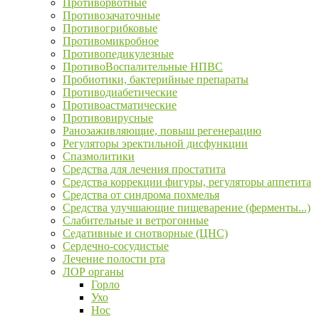
Противорвотные
Противозачаточные
Противогрибковые
Противомикробное
Противопедикулезные
ПротивоВоспалительные НПВС
Пробиотики, бактерийные препараты
Противодиабетические
Противоастматические
Противовирусные
Ранозаживляющие, повыш регенерацию
Регуляторы эректильной дисфункции
Спазмолитики
Средства для лечения простатита
Средства коррекции фигуры, регуляторы аппетита
Средства от синдрома похмелья
Средства улучшающие пищеварение (ферменты...)
Слабительные и ветрогонные
Седативные и снотворные (ЦНС)
Сердечно-сосудистые
Лечение полости рта
ЛОР органы
Горло
Ухо
Нос