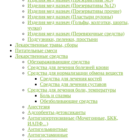
Изделия мед назнач (Презервативы №12)
Изделия мед назнач (Презервативы прочие)
Изделия мед назнач (Пластыри рулоны)
Изделия мед назнач (Гольфы, колготки, шорты,
чулки)
Изделия мед назнач (Перевязочные средства)
Подгузники, пеленки, простыни
Лекарственные травы, сборы
Питательные смеси
Лекарственные средства
Обеззараживающие средства
Средства для лечения болезней крови
Средства для нормализации обмена веществ
Средства для лечения костей
Средства для лечения суставов
Средства для лечения боли, температуры
Боль и спазмы
Обезболивающие средства
Анестезия
Адсорбенты-детоксиканты
Антигипертензивные (Мочегонные, БКК,
ИАПФ...)
Антигельминтные
Антигистаминные