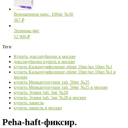
Верошпирон капс. 100мг №30
367
₽
Ленвима 4мг
52 900
₽
Теги
Купить доксорубицин в москве
доксорубицин купить в москве
купить Кальциумфолинат-эбеве 10мг/мл 10мл №1
купить Кальциумфолинат-эбеве 10мг/мл 10мл №1 в
москве
купить Меркаптопурин таб. 50мг №25
купить Меркаптопурин таб. 50мг №25 в москве
купить Эсмия таб. 5мг №28
купить Эсмия таб. 5мг №28 в москве
купить лаквель
купить лаквель в москве
Peha-haft-фиксир.