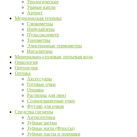
Урологические
Ушные капли
Артрит
Медицинская техника
Глюкометры
Нибулайзеры
Пульсоксиметр
Тонометры
Электронные термометры
Ингаляторы
Минерально-столовая, питьевая вода
Онкология
Ортопедия
Оптика
Аксессуары
Готовые очки
Оправы
Растворы для линз
Солнцезащитные очки
Футляр для очков
Средства гигиены
Антисептики
Зубные щетки
Зубные нити (Флоссы)
Зубные пасты и порошки