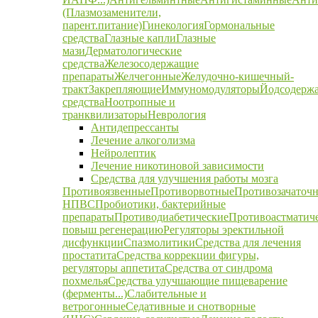
(Плазмозаменители,
парент.питание)
Гинекология
Гормональные
средства
Глазные капли
Глазные
мази
Дерматологические
средства
Железосодержащие
препараты
Желчегонные
Желудочно-кишечный-
тракт
Закрепляющие
Иммуномодуляторы
Йодсодерж
средства
Ноотропные и
транквилизаторы
Неврология
Антидепрессанты
Лечение алкоголизма
Нейролептик
Лечение никотиновой зависимости
Средства для улучшения работы мозга
Противоязвенные
Противорвотные
Противозачаточ
НПВС
Пробиотики, бактерийные
препараты
Противодиабетические
Противоастматич
повыш регенерацию
Регуляторы эректильной
дисфункции
Спазмолитики
Средства для лечения
простатита
Средства коррекции фигуры,
регуляторы аппетита
Средства от синдрома
похмелья
Средства улучшающие пищеварение
(ферменты...)
Слабительные и
ветрогонные
Седативные и снотворные