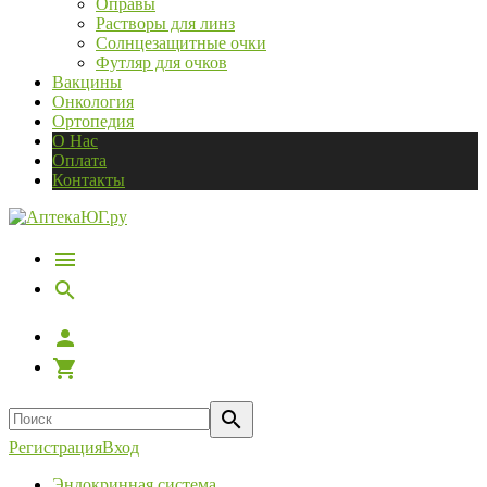
Оправы
Растворы для линз
Солнцезащитные очки
Футляр для очков
Вакцины
Онкология
Ортопедия
О Нас
Оплата
Контакты
Регистрация
Вход
Эндокринная система