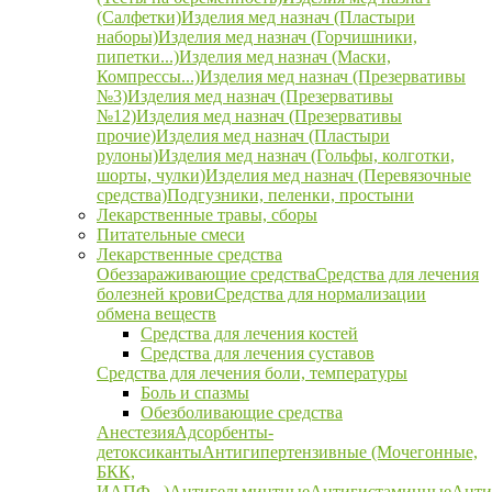
(Салфетки)
Изделия мед назнач (Пластыри
наборы)
Изделия мед назнач (Горчишники,
пипетки...)
Изделия мед назнач (Маски,
Компрессы...)
Изделия мед назнач (Презервативы
№3)
Изделия мед назнач (Презервативы
№12)
Изделия мед назнач (Презервативы
прочие)
Изделия мед назнач (Пластыри
рулоны)
Изделия мед назнач (Гольфы, колготки,
шорты, чулки)
Изделия мед назнач (Перевязочные
средства)
Подгузники, пеленки, простыни
Лекарственные травы, сборы
Питательные смеси
Лекарственные средства
Обеззараживающие средства
Средства для лечения
болезней крови
Средства для нормализации
обмена веществ
Средства для лечения костей
Средства для лечения суставов
Средства для лечения боли, температуры
Боль и спазмы
Обезболивающие средства
Анестезия
Адсорбенты-
детоксиканты
Антигипертензивные (Мочегонные,
БКК,
ИАПФ...)
Антигельминтные
Антигистаминные
Анти