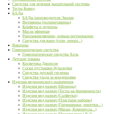
Средства для лечения дыхательной системы
Тесты Ковид
БАДы
БАДы производителя Эвалар
Витамины (поливитамины)
Конфеты и леденцы
Масла эфирные
Ранозаживляющие, повыш регенерацию
Средства для ванн (соли, пенки...)
Вакцины
Гомеопатические средства
Гомеопатические средства Хель
Детские товары
Косметика Джонсон
Соски пустышки бутылочки
Средства детской гигиены
Средства ухода за младенцами
Изделия медицинского назначения
Изделия мед назнач (Шприцы)
Изделия мед назнач (Тесты на беременность)
Изделия мед назнач (Салфетки)
Изделия мед назнач (Пластыри наборы)
Изделия мед назнач (Горчишники, пипетки...)
Изделия мед назнач (Маски, Компрессы...)
Изделия мед назнач (Презервативы №3)