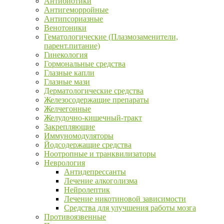
Антибиотики
Антигеморройные
Антипсориазные
Венотоники
Гематологические (Плазмозаменители,
парент.питание)
Гинекология
Гормональные средства
Глазные капли
Глазные мази
Дерматологические средства
Железосодержащие препараты
Желчегонные
Желудочно-кишечный-тракт
Закрепляющие
Иммуномодуляторы
Йодсодержащие средства
Ноотропные и транквилизаторы
Неврология
Антидепрессанты
Лечение алкоголизма
Нейролептик
Лечение никотиновой зависимости
Средства для улучшения работы мозга
Противоязвенные