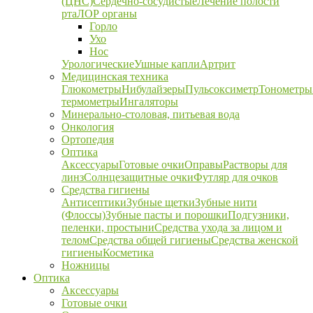
(ЦНС)
Сердечно-сосудистые
Лечение полости
рта
ЛОР органы
Горло
Ухо
Нос
Урологические
Ушные капли
Артрит
Медицинская техника
Глюкометры
Нибулайзеры
Пульсоксиметр
Тонометры
термометры
Ингаляторы
Минерально-столовая, питьевая вода
Онкология
Ортопедия
Оптика
Аксессуары
Готовые очки
Оправы
Растворы для
линз
Солнцезащитные очки
Футляр для очков
Средства гигиены
Антисептики
Зубные щетки
Зубные нити
(Флоссы)
Зубные пасты и порошки
Подгузники,
пеленки, простыни
Средства ухода за лицом и
телом
Средства общей гигиены
Средства женской
гигиены
Косметика
Ножницы
Оптика
Аксессуары
Готовые очки