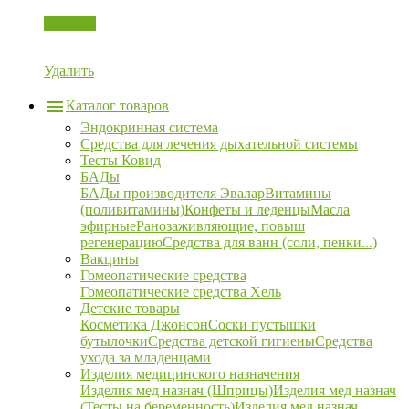
Корзина
Удалить
Каталог товаров
Эндокринная система
Средства для лечения дыхательной системы
Тесты Ковид
БАДы
БАДы производителя Эвалар
Витамины
(поливитамины)
Конфеты и леденцы
Масла
эфирные
Ранозаживляющие, повыш
регенерацию
Средства для ванн (соли, пенки...)
Вакцины
Гомеопатические средства
Гомеопатические средства Хель
Детские товары
Косметика Джонсон
Соски пустышки
бутылочки
Средства детской гигиены
Средства
ухода за младенцами
Изделия медицинского назначения
Изделия мед назнач (Шприцы)
Изделия мед назнач
(Тесты на беременность)
Изделия мед назнач