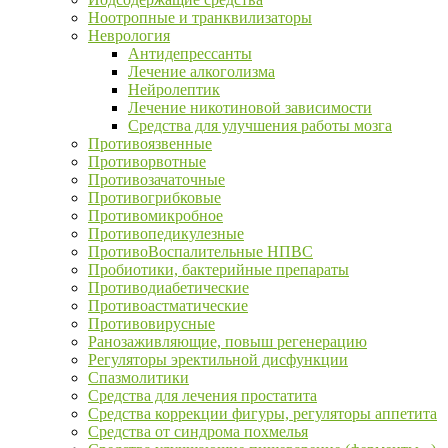
Ноотропные и транквилизаторы
Неврология
Антидепрессанты
Лечение алкоголизма
Нейролептик
Лечение никотиновой зависимости
Средства для улучшения работы мозга
Противоязвенные
Противорвотные
Противозачаточные
Противогрибковые
Противомикробное
Противопедикулезные
ПротивоВоспалительные НПВС
Пробиотики, бактерийные препараты
Противодиабетические
Противоастматические
Противовирусные
Ранозаживляющие, повыш регенерацию
Регуляторы эректильной дисфункции
Спазмолитики
Средства для лечения простатита
Средства коррекции фигуры, регуляторы аппетита
Средства от синдрома похмелья