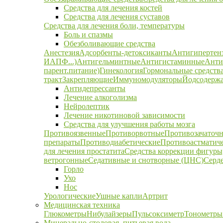
Средства для лечения костей
Средства для лечения суставов
Средства для лечения боли, температуры
Боль и спазмы
Обезболивающие средства
Анестезия
Адсорбенты-детоксиканты
Антигипертен
ИАПФ...)
Антигельминтные
Антигистаминные
Анти
парент.питание)
Гинекология
Гормональные средств
тракт
Закрепляющие
Иммуномодуляторы
Йодсодержа
Антидепрессанты
Лечение алкоголизма
Нейролептик
Лечение никотиновой зависимости
Средства для улучшения работы мозга
Противоязвенные
Противорвотные
Противозачаточ
препараты
Противодиабетические
Противоастматич
для лечения простатита
Средства коррекции фигуры,
ветрогонные
Седативные и снотворные (ЦНС)
Серд
Горло
Ухо
Нос
Урологические
Ушные капли
Артрит
Медицинская техника
Глюкометры
Нибулайзеры
Пульсоксиметр
Тонометры
Минерально-столовая, питьевая вода