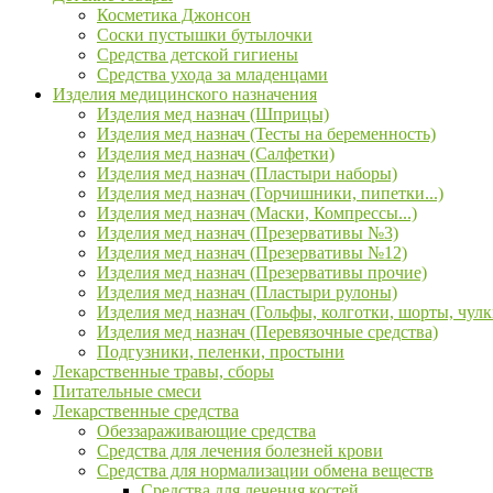
Косметика Джонсон
Соски пустышки бутылочки
Средства детской гигиены
Средства ухода за младенцами
Изделия медицинского назначения
Изделия мед назнач (Шприцы)
Изделия мед назнач (Тесты на беременность)
Изделия мед назнач (Салфетки)
Изделия мед назнач (Пластыри наборы)
Изделия мед назнач (Горчишники, пипетки...)
Изделия мед назнач (Маски, Компрессы...)
Изделия мед назнач (Презервативы №3)
Изделия мед назнач (Презервативы №12)
Изделия мед назнач (Презервативы прочие)
Изделия мед назнач (Пластыри рулоны)
Изделия мед назнач (Гольфы, колготки, шорты, чулк
Изделия мед назнач (Перевязочные средства)
Подгузники, пеленки, простыни
Лекарственные травы, сборы
Питательные смеси
Лекарственные средства
Обеззараживающие средства
Средства для лечения болезней крови
Средства для нормализации обмена веществ
Средства для лечения костей