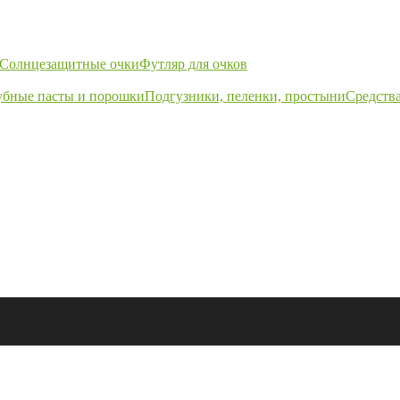
Солнцезащитные очки
Футляр для очков
убные пасты и порошки
Подгузники, пеленки, простыни
Средства