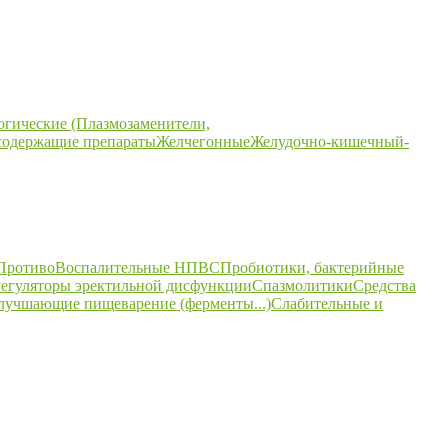
огические (Плазмозаменители,
содержащие препараты
Желчегонные
Желудочно-кишечный-
ПротивоВоспалительные НПВС
Пробиотики, бактерийные
егуляторы эректильной дисфункции
Спазмолитики
Средства
улучшающие пищеварение (ферменты...)
Слабительные и