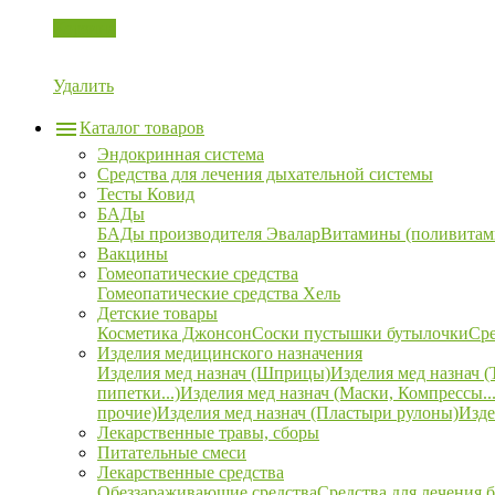
Корзина
Удалить
Каталог товаров
Эндокринная система
Средства для лечения дыхательной системы
Тесты Ковид
БАДы
БАДы производителя Эвалар
Витамины (поливитам
Вакцины
Гомеопатические средства
Гомеопатические средства Хель
Детские товары
Косметика Джонсон
Соски пустышки бутылочки
Сре
Изделия медицинского назначения
Изделия мед назнач (Шприцы)
Изделия мед назнач (
пипетки...)
Изделия мед назнач (Маски, Компрессы...
прочие)
Изделия мед назнач (Пластыри рулоны)
Изде
Лекарственные травы, сборы
Питательные смеси
Лекарственные средства
Обеззараживающие средства
Средства для лечения 