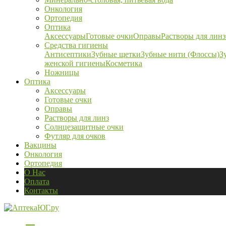
Онкология
Ортопедия
Оптика
Аксессуары
Готовые очки
Оправы
Растворы для линз
Средства гигиены
Антисептики
Зубные щетки
Зубные нити (Флоссы)
З
женской гигиены
Косметика
Ножницы
Оптика
Аксессуары
Готовые очки
Оправы
Растворы для линз
Солнцезащитные очки
Футляр для очков
Вакцины
Онкология
Ортопедия
О Нас
Оплата
Контакты