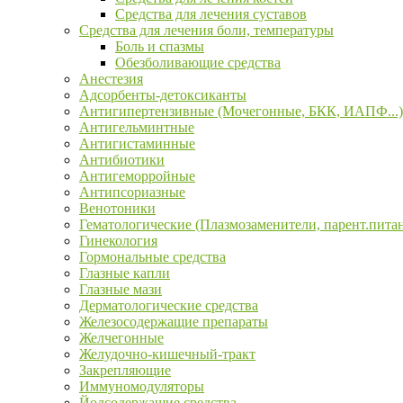
Средства для лечения суставов
Средства для лечения боли, температуры
Боль и спазмы
Обезболивающие средства
Анестезия
Адсорбенты-детоксиканты
Антигипертензивные (Мочегонные, БКК, ИАПФ...)
Антигельминтные
Антигистаминные
Антибиотики
Антигеморройные
Антипсориазные
Венотоники
Гематологические (Плазмозаменители, парент.пита
Гинекология
Гормональные средства
Глазные капли
Глазные мази
Дерматологические средства
Железосодержащие препараты
Желчегонные
Желудочно-кишечный-тракт
Закрепляющие
Иммуномодуляторы
Йодсодержащие средства