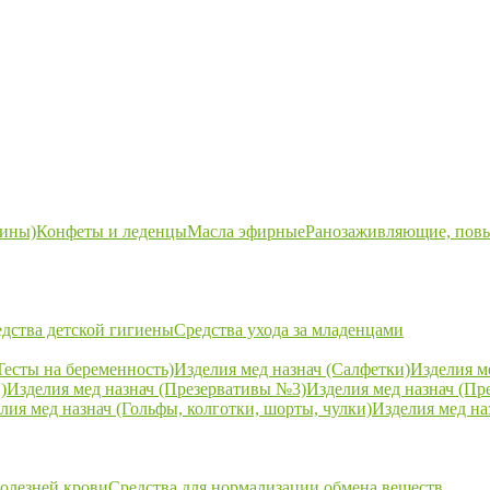
ины)
Конфеты и леденцы
Масла эфирные
Ранозаживляющие, пов
дства детской гигиены
Средства ухода за младенцами
Тесты на беременность)
Изделия мед назнач (Салфетки)
Изделия м
)
Изделия мед назнач (Презервативы №3)
Изделия мед назнач (Пр
лия мед назнач (Гольфы, колготки, шорты, чулки)
Изделия мед на
болезней крови
Средства для нормализации обмена веществ