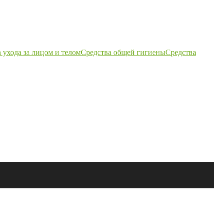
 ухода за лицом и телом
Средства общей гигиены
Средства