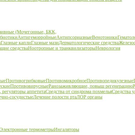
зивные (Мочегонные, БКК,
биотики
Антигеморройные
Антипсориазные
Венотоники
Гематол
а
Глазные капли
Глазные мази
Дерматологические средства
Железо
щие средства
Ноотропные и транквилизаторы
Неврология
ные
Противогрибковые
Противомикробное
Противопедикулезные
еские
Противовирусные
Ранозаживляющие, повыш регенерацию
Р
 регуляторы аппетита
Средства от синдрома похмелья
Средства 
ечно-сосудистые
Лечение полости рта
ЛОР органы
Электронные термометры
Ингаляторы