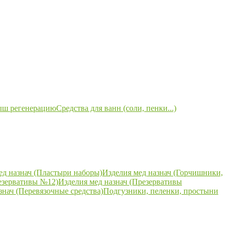
ыш регенерацию
Средства для ванн (соли, пенки...)
ед назнач (Пластыри наборы)
Изделия мед назнач (Горчишники,
езервативы №12)
Изделия мед назнач (Презервативы
знач (Перевязочные средства)
Подгузники, пеленки, простыни