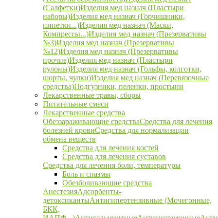
(Салфетки)
Изделия мед назнач (Пластыри
наборы)
Изделия мед назнач (Горчишники,
пипетки...)
Изделия мед назнач (Маски,
Компрессы...)
Изделия мед назнач (Презервативы
№3)
Изделия мед назнач (Презервативы
№12)
Изделия мед назнач (Презервативы
прочие)
Изделия мед назнач (Пластыри
рулоны)
Изделия мед назнач (Гольфы, колготки,
шорты, чулки)
Изделия мед назнач (Перевязочные
средства)
Подгузники, пеленки, простыни
Лекарственные травы, сборы
Питательные смеси
Лекарственные средства
Обеззараживающие средства
Средства для лечения
болезней крови
Средства для нормализации
обмена веществ
Средства для лечения костей
Средства для лечения суставов
Средства для лечения боли, температуры
Боль и спазмы
Обезболивающие средства
Анестезия
Адсорбенты-
детоксиканты
Антигипертензивные (Мочегонные,
БКК,
ИАПФ...)
Антигельминтные
Антигистаминные
Анти