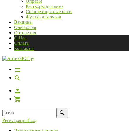
Оправы
Растворы для линз
Солнцезащитные очки
Футляр для очков
Вакцины
Онкология
Ортопедия
О Нас
Оплата
Контакты
Регистрация
Вход
Эндокринная система