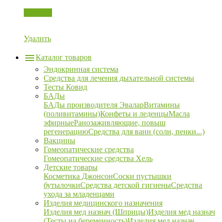
Корзина
Удалить
Каталог товаров
Эндокринная система
Средства для лечения дыхательной системы
Тесты Ковид
БАДы
БАДы производителя Эвалар
Витамины
(поливитамины)
Конфеты и леденцы
Масла
эфирные
Ранозаживляющие, повыш
регенерацию
Средства для ванн (соли, пенки...)
Вакцины
Гомеопатические средства
Гомеопатические средства Хель
Детские товары
Косметика Джонсон
Соски пустышки
бутылочки
Средства детской гигиены
Средства
ухода за младенцами
Изделия медицинского назначения
Изделия мед назнач (Шприцы)
Изделия мед назнач
(Тесты на беременность)
Изделия мед назнач