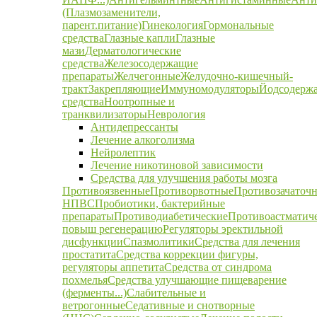
(Плазмозаменители,
парент.питание)
Гинекология
Гормональные
средства
Глазные капли
Глазные
мази
Дерматологические
средства
Железосодержащие
препараты
Желчегонные
Желудочно-кишечный-
тракт
Закрепляющие
Иммуномодуляторы
Йодсодерж
средства
Ноотропные и
транквилизаторы
Неврология
Антидепрессанты
Лечение алкоголизма
Нейролептик
Лечение никотиновой зависимости
Средства для улучшения работы мозга
Противоязвенные
Противорвотные
Противозачаточ
НПВС
Пробиотики, бактерийные
препараты
Противодиабетические
Противоастматич
повыш регенерацию
Регуляторы эректильной
дисфункции
Спазмолитики
Средства для лечения
простатита
Средства коррекции фигуры,
регуляторы аппетита
Средства от синдрома
похмелья
Средства улучшающие пищеварение
(ферменты...)
Слабительные и
ветрогонные
Седативные и снотворные