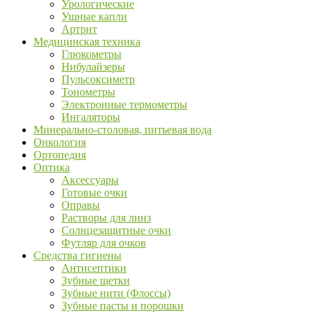
Урологические
Ушные капли
Артрит
Медицинская техника
Глюкометры
Нибулайзеры
Пульсоксиметр
Тонометры
Электронные термометры
Ингаляторы
Минерально-столовая, питьевая вода
Онкология
Ортопедия
Оптика
Аксессуары
Готовые очки
Оправы
Растворы для линз
Солнцезащитные очки
Футляр для очков
Средства гигиены
Антисептики
Зубные щетки
Зубные нити (Флоссы)
Зубные пасты и порошки