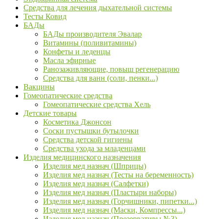
Средства для лечения дыхательной системы
Тесты Ковид
БАДы
БАДы производителя Эвалар
Витамины (поливитамины)
Конфеты и леденцы
Масла эфирные
Ранозаживляющие, повыш регенерацию
Средства для ванн (соли, пенки...)
Вакцины
Гомеопатические средства
Гомеопатические средства Хель
Детские товары
Косметика Джонсон
Соски пустышки бутылочки
Средства детской гигиены
Средства ухода за младенцами
Изделия медицинского назначения
Изделия мед назнач (Шприцы)
Изделия мед назнач (Тесты на беременность)
Изделия мед назнач (Салфетки)
Изделия мед назнач (Пластыри наборы)
Изделия мед назнач (Горчишники, пипетки...)
Изделия мед назнач (Маски, Компрессы...)
Изделия мед назнач (Презервативы №3)