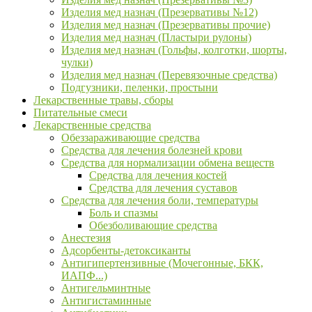
Изделия мед назнач (Презервативы №12)
Изделия мед назнач (Презервативы прочие)
Изделия мед назнач (Пластыри рулоны)
Изделия мед назнач (Гольфы, колготки, шорты,
чулки)
Изделия мед назнач (Перевязочные средства)
Подгузники, пеленки, простыни
Лекарственные травы, сборы
Питательные смеси
Лекарственные средства
Обеззараживающие средства
Средства для лечения болезней крови
Средства для нормализации обмена веществ
Средства для лечения костей
Средства для лечения суставов
Средства для лечения боли, температуры
Боль и спазмы
Обезболивающие средства
Анестезия
Адсорбенты-детоксиканты
Антигипертензивные (Мочегонные, БКК,
ИАПФ...)
Антигельминтные
Антигистаминные