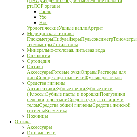
(ЦНС)
Сердечно-сосудистые
Лечение полости
рта
ЛОР органы
Горло
Ухо
Нос
Урологические
Ушные капли
Артрит
Медицинская техника
Глюкометры
Нибулайзеры
Пульсоксиметр
Тонометры
термометры
Ингаляторы
Минерально-столовая, питьевая вода
Онкология
Ортопедия
Оптика
Аксессуары
Готовые очки
Оправы
Растворы для
линз
Солнцезащитные очки
Футляр для очков
Средства гигиены
Антисептики
Зубные щетки
Зубные нити
(Флоссы)
Зубные пасты и порошки
Подгузники,
пеленки, простыни
Средства ухода за лицом и
телом
Средства общей гигиены
Средства женской
гигиены
Косметика
Ножницы
Оптика
Аксессуары
Готовые очки