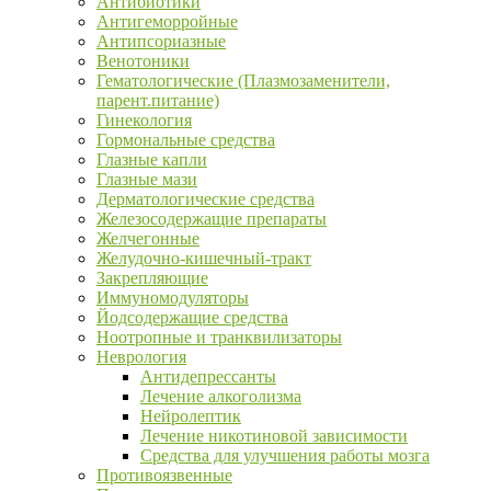
Антибиотики
Антигеморройные
Антипсориазные
Венотоники
Гематологические (Плазмозаменители,
парент.питание)
Гинекология
Гормональные средства
Глазные капли
Глазные мази
Дерматологические средства
Железосодержащие препараты
Желчегонные
Желудочно-кишечный-тракт
Закрепляющие
Иммуномодуляторы
Йодсодержащие средства
Ноотропные и транквилизаторы
Неврология
Антидепрессанты
Лечение алкоголизма
Нейролептик
Лечение никотиновой зависимости
Средства для улучшения работы мозга
Противоязвенные