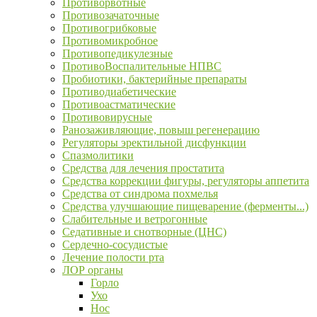
Противорвотные
Противозачаточные
Противогрибковые
Противомикробное
Противопедикулезные
ПротивоВоспалительные НПВС
Пробиотики, бактерийные препараты
Противодиабетические
Противоастматические
Противовирусные
Ранозаживляющие, повыш регенерацию
Регуляторы эректильной дисфункции
Спазмолитики
Средства для лечения простатита
Средства коррекции фигуры, регуляторы аппетита
Средства от синдрома похмелья
Средства улучшающие пищеварение (ферменты...)
Слабительные и ветрогонные
Седативные и снотворные (ЦНС)
Сердечно-сосудистые
Лечение полости рта
ЛОР органы
Горло
Ухо
Нос