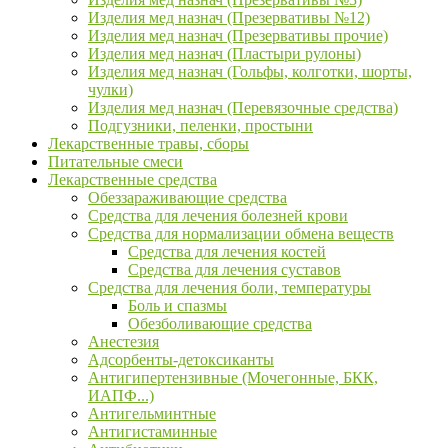
Изделия мед назнач (Презервативы №12)
Изделия мед назнач (Презервативы прочие)
Изделия мед назнач (Пластыри рулоны)
Изделия мед назнач (Гольфы, колготки, шорты,
чулки)
Изделия мед назнач (Перевязочные средства)
Подгузники, пеленки, простыни
Лекарственные травы, сборы
Питательные смеси
Лекарственные средства
Обеззараживающие средства
Средства для лечения болезней крови
Средства для нормализации обмена веществ
Средства для лечения костей
Средства для лечения суставов
Средства для лечения боли, температуры
Боль и спазмы
Обезболивающие средства
Анестезия
Адсорбенты-детоксиканты
Антигипертензивные (Мочегонные, БКК,
ИАПФ...)
Антигельминтные
Антигистаминные