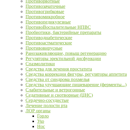
Противорвотные
Противозачаточные
Противогрибковые
Противомикробное
Противопедикулезные
ПротивоВоспалительные НПВС
Пробиотики, бактерийные препараты
Противодиабетические
Противоастматические
Противовирусные
Ранозаживляющие, повыш регенерацию
Регуляторы эректильной дисфункции
Спазмолитики
Средства для лечения простатита
Средства коррекции фигуры, регуляторы аппетита
Средства от синдрома похмелья
Средства улучшающие пищеварение (ферменты...)
Слабительные и ветрогонные
Седативные и снотворные (ЦНС)
Сердечно-сосудистые
Лечение полости рта
ЛОР органы
Горло
Ухо
Нос