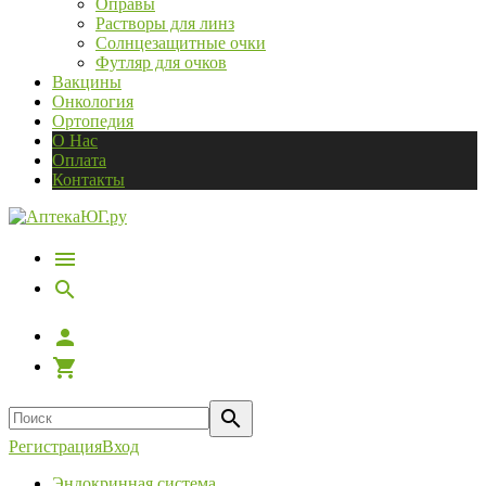
Оправы
Растворы для линз
Солнцезащитные очки
Футляр для очков
Вакцины
Онкология
Ортопедия
О Нас
Оплата
Контакты
Регистрация
Вход
Эндокринная система