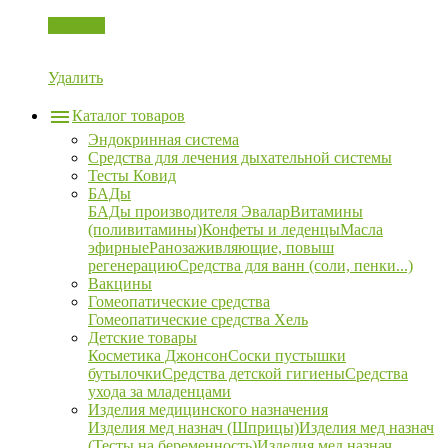
Корзина
Удалить
Каталог товаров
Эндокринная система
Средства для лечения дыхательной системы
Тесты Ковид
БАДы
БАДы производителя Эвалар
Витамины
(поливитамины)
Конфеты и леденцы
Масла
эфирные
Ранозаживляющие, повыш
регенерацию
Средства для ванн (соли, пенки...)
Вакцины
Гомеопатические средства
Гомеопатические средства Хель
Детские товары
Косметика Джонсон
Соски пустышки
бутылочки
Средства детской гигиены
Средства
ухода за младенцами
Изделия медицинского назначения
Изделия мед назнач (Шприцы)
Изделия мед назнач
(Тесты на беременность)
Изделия мед назнач