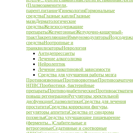
(Плазмозаменители,
парент.питание)
Гинекология
Гормональные
средства
Глазные капли
Глазные
мази
Дерматологические
средства
Железосодержащие
препараты
Желчегонные
Желудочно-кишечный-
тракт
Закрепляющие
Иммуномодуляторы
Йодсодерж
средства
Ноотропные и
транквилизаторы
Неврология
Антидепрессанты
Лечение алкоголизма
Нейролептик
Лечение никотиновой зависимости
Средства для улучшения работы мозга
Противоязвенные
Противорвотные
Противозачаточ
НПВС
Пробиотики, бактерийные
препараты
Противодиабетические
Противоастматич
повыш регенерацию
Регуляторы эректильной
дисфункции
Спазмолитики
Средства для лечения
простатита
Средства коррекции фигуры,
регуляторы аппетита
Средства от синдрома
похмелья
Средства улучшающие пищеварение
(ферменты...)
Слабительные и
ветрогонные
Седативные и снотворные