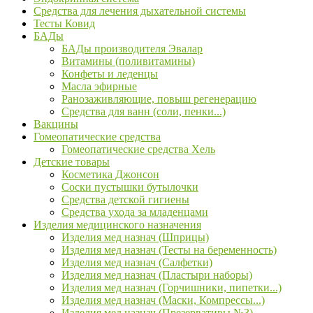
Средства для лечения дыхательной системы
Тесты Ковид
БАДы
БАДы производителя Эвалар
Витамины (поливитамины)
Конфеты и леденцы
Масла эфирные
Ранозаживляющие, повыш регенерацию
Средства для ванн (соли, пенки...)
Вакцины
Гомеопатические средства
Гомеопатические средства Хель
Детские товары
Косметика Джонсон
Соски пустышки бутылочки
Средства детской гигиены
Средства ухода за младенцами
Изделия медицинского назначения
Изделия мед назнач (Шприцы)
Изделия мед назнач (Тесты на беременность)
Изделия мед назнач (Салфетки)
Изделия мед назнач (Пластыри наборы)
Изделия мед назнач (Горчишники, пипетки...)
Изделия мед назнач (Маски, Компрессы...)
Изделия мед назнач (Презервативы №3)