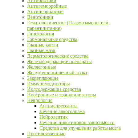
Антибиотики
Антигеморройные
Антипсориазные
Венотоники
Гематологические (Плазмозаменители,
парент.питание)
Гинекология
Гормональные средства
Глазные капли
Глазные мази
Дерматологические средства
Железосодержащие препараты
Желчегонные
Желудочно-кишечный-тракт
Закрепляющие
Иммуномодуляторы
Йодсодержащие средства
Ноотропные и транквилизаторы
Неврология
Антидепрессанты
Лечение алкоголизма
Нейролептик
Лечение никотиновой зависимости
Средства для улучшения работы мозга
Противоязвенные