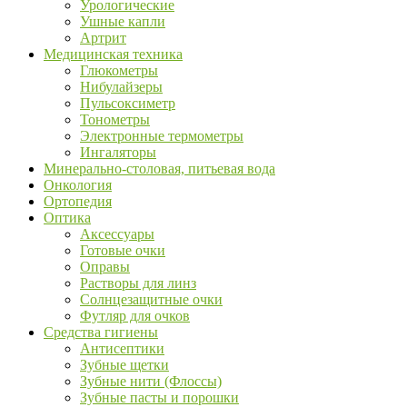
Урологические
Ушные капли
Артрит
Медицинская техника
Глюкометры
Нибулайзеры
Пульсоксиметр
Тонометры
Электронные термометры
Ингаляторы
Минерально-столовая, питьевая вода
Онкология
Ортопедия
Оптика
Аксессуары
Готовые очки
Оправы
Растворы для линз
Солнцезащитные очки
Футляр для очков
Средства гигиены
Антисептики
Зубные щетки
Зубные нити (Флоссы)
Зубные пасты и порошки