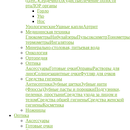
(ЦНС)
Сердечно-сосудистые
Лечение полости
рта
ЛОР органы
Горло
Ухо
Нос
Урологические
Ушные капли
Артрит
Медицинская техника
Глюкометры
Нибулайзеры
Пульсоксиметр
Тонометры
термометры
Ингаляторы
Минерально-столовая, питьевая вода
Онкология
Ортопедия
Оптика
Аксессуары
Готовые очки
Оправы
Растворы для
линз
Солнцезащитные очки
Футляр для очков
Средства гигиены
Антисептики
Зубные щетки
Зубные нити
(Флоссы)
Зубные пасты и порошки
Подгузники,
пеленки, простыни
Средства ухода за лицом и
телом
Средства общей гигиены
Средства женской
гигиены
Косметика
Ножницы
Оптика
Аксессуары
Готовые очки