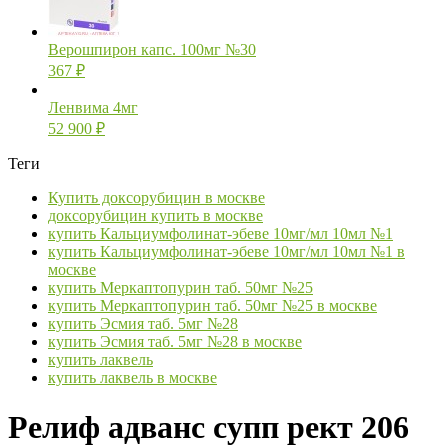
Верошпирон капс. 100мг №30
367
₽
Ленвима 4мг
52 900
₽
Теги
Купить доксорубицин в москве
доксорубицин купить в москве
купить Кальциумфолинат-эбеве 10мг/мл 10мл №1
купить Кальциумфолинат-эбеве 10мг/мл 10мл №1 в
москве
купить Меркаптопурин таб. 50мг №25
купить Меркаптопурин таб. 50мг №25 в москве
купить Эсмия таб. 5мг №28
купить Эсмия таб. 5мг №28 в москве
купить лаквель
купить лаквель в москве
Релиф адванс супп рект 206