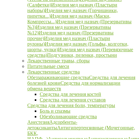
(Салфетки)
Изделия мед назнач (Пластыри
наборы)
Изделия мед назнач (Горчишники,
пипетки...)
Изделия мед назнач (Маски,
Компрессы...)
Изделия мед назнач (Презервативы
№3)
Изделия мед назнач (Презервативы
№12)
Изделия мед назнач (Презервативы
прочие)
Изделия мед назнач (Пластыри
рулоны)
Изделия мед назнач (Гольфы, колготки,
шорты, чулки)
Изделия мед назнач (Перевязочные
средства)
Подгузники, пеленки, простыни
Лекарственные травы, сборы
Питательные смеси
Лекарственные средства
Обеззараживающие средства
Средства для лечения
болезней крови
Средства для нормализации
обмена веществ
Средства для лечения костей
Средства для лечения суставов
Средства для лечения боли, температуры
Боль и спазмы
Обезболивающие средства
Анестезия
Адсорбенты-
детоксиканты
Антигипертензивные (Мочегонные,
БКК,
ИАПФ...)
Антигельминтные
Антигистаминные
Анти