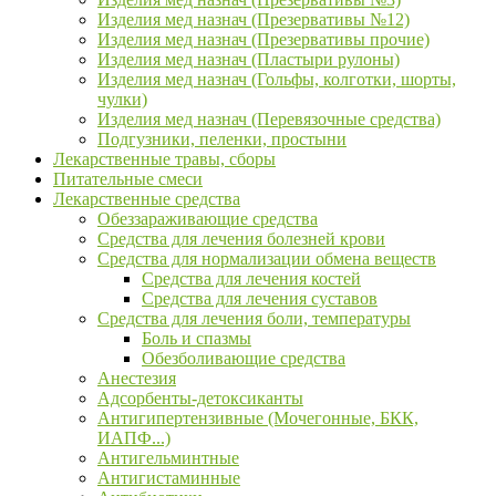
Изделия мед назнач (Презервативы №12)
Изделия мед назнач (Презервативы прочие)
Изделия мед назнач (Пластыри рулоны)
Изделия мед назнач (Гольфы, колготки, шорты,
чулки)
Изделия мед назнач (Перевязочные средства)
Подгузники, пеленки, простыни
Лекарственные травы, сборы
Питательные смеси
Лекарственные средства
Обеззараживающие средства
Средства для лечения болезней крови
Средства для нормализации обмена веществ
Средства для лечения костей
Средства для лечения суставов
Средства для лечения боли, температуры
Боль и спазмы
Обезболивающие средства
Анестезия
Адсорбенты-детоксиканты
Антигипертензивные (Мочегонные, БКК,
ИАПФ...)
Антигельминтные
Антигистаминные