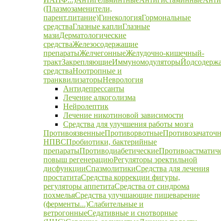
(Плазмозаменители,
парент.питание)
Гинекология
Гормональные
средства
Глазные капли
Глазные
мази
Дерматологические
средства
Железосодержащие
препараты
Желчегонные
Желудочно-кишечный-
тракт
Закрепляющие
Иммуномодуляторы
Йодсодерж
средства
Ноотропные и
транквилизаторы
Неврология
Антидепрессанты
Лечение алкоголизма
Нейролептик
Лечение никотиновой зависимости
Средства для улучшения работы мозга
Противоязвенные
Противорвотные
Противозачаточ
НПВС
Пробиотики, бактерийные
препараты
Противодиабетические
Противоастматич
повыш регенерацию
Регуляторы эректильной
дисфункции
Спазмолитики
Средства для лечения
простатита
Средства коррекции фигуры,
регуляторы аппетита
Средства от синдрома
похмелья
Средства улучшающие пищеварение
(ферменты...)
Слабительные и
ветрогонные
Седативные и снотворные