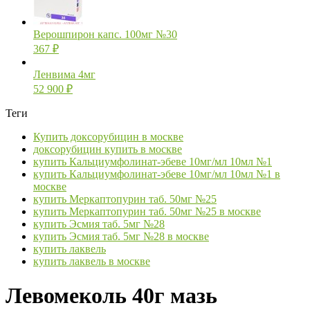
Верошпирон капс. 100мг №30
367
₽
Ленвима 4мг
52 900
₽
Теги
Купить доксорубицин в москве
доксорубицин купить в москве
купить Кальциумфолинат-эбеве 10мг/мл 10мл №1
купить Кальциумфолинат-эбеве 10мг/мл 10мл №1 в
москве
купить Меркаптопурин таб. 50мг №25
купить Меркаптопурин таб. 50мг №25 в москве
купить Эсмия таб. 5мг №28
купить Эсмия таб. 5мг №28 в москве
купить лаквель
купить лаквель в москве
Левомеколь 40г мазь