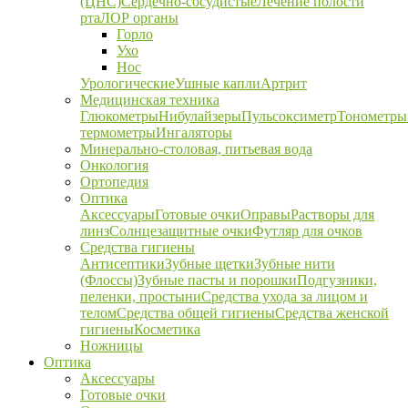
(ЦНС)
Сердечно-сосудистые
Лечение полости
рта
ЛОР органы
Горло
Ухо
Нос
Урологические
Ушные капли
Артрит
Медицинская техника
Глюкометры
Нибулайзеры
Пульсоксиметр
Тонометры
термометры
Ингаляторы
Минерально-столовая, питьевая вода
Онкология
Ортопедия
Оптика
Аксессуары
Готовые очки
Оправы
Растворы для
линз
Солнцезащитные очки
Футляр для очков
Средства гигиены
Антисептики
Зубные щетки
Зубные нити
(Флоссы)
Зубные пасты и порошки
Подгузники,
пеленки, простыни
Средства ухода за лицом и
телом
Средства общей гигиены
Средства женской
гигиены
Косметика
Ножницы
Оптика
Аксессуары
Готовые очки