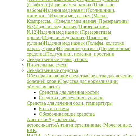
(Салфетки)
Изделия мед назнач (Пластыри
наборы)
Изделия мед назнач (Горчишники,
пипетки...)
Изделия мед назнач (Маски,
Компрессы...)
Изделия мед назнач (Презервативы
№3)
Изделия мед назнач (Презервативы
№12)
Изделия мед назнач (Презервативы
прочие)
Изделия мед назнач (Пластыри
рулоны)
Изделия мед назнач (Гольфы, колготки,
шорты, чулки)
Изделия мед назнач (Перевязочные
средства)
Подгузники, пеленки, простыни
Лекарственные травы, сборы
Питательные смеси
Лекарственные средства
Обеззараживающие средства
Средства для лечения
болезней крови
Средства для нормализации
обмена веществ
Средства для лечения костей
Средства для лечения суставов
Средства для лечения боли, температуры
Боль и спазмы
Обезболивающие средства
Анестезия
Адсорбенты-
детоксиканты
Антигипертензивные (Мочегонные,
БКК,
ИАПФ...)
Антигельминтные
Антигистаминные
Анти