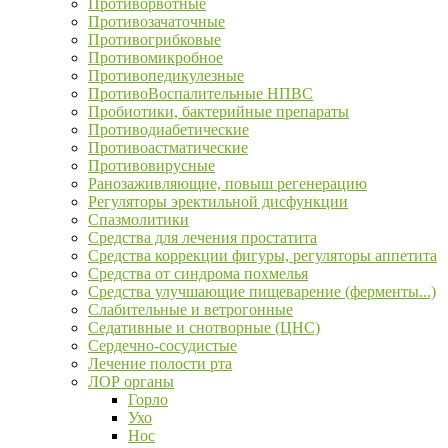
Противорвотные
Противозачаточные
Противогрибковые
Противомикробное
Противопедикулезные
ПротивоВоспалительные НПВС
Пробиотики, бактерийные препараты
Противодиабетические
Противоастматические
Противовирусные
Ранозаживляющие, повыш регенерацию
Регуляторы эректильной дисфункции
Спазмолитики
Средства для лечения простатита
Средства коррекции фигуры, регуляторы аппетита
Средства от синдрома похмелья
Средства улучшающие пищеварение (ферменты...)
Слабительные и ветрогонные
Седативные и снотворные (ЦНС)
Сердечно-сосудистые
Лечение полости рта
ЛОР органы
Горло
Ухо
Нос