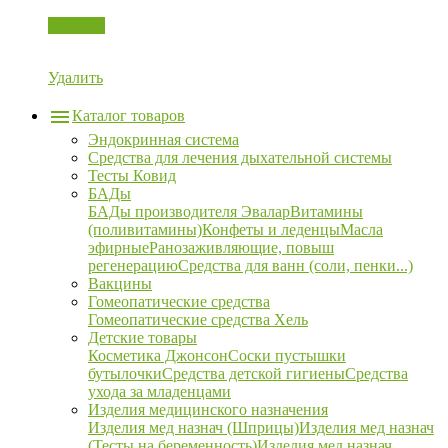
Корзина
Удалить
Каталог товаров
Эндокринная система
Средства для лечения дыхательной системы
Тесты Ковид
БАДы
БАДы производителя Эвалар
Витамины
(поливитамины)
Конфеты и леденцы
Масла
эфирные
Ранозаживляющие, повыш
регенерацию
Средства для ванн (соли, пенки...)
Вакцины
Гомеопатические средства
Гомеопатические средства Хель
Детские товары
Косметика Джонсон
Соски пустышки
бутылочки
Средства детской гигиены
Средства
ухода за младенцами
Изделия медицинского назначения
Изделия мед назнач (Шприцы)
Изделия мед назнач
(Тесты на беременность)
Изделия мед назнач