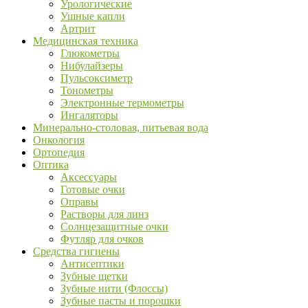
Урологические
Ушные капли
Артрит
Медицинская техника
Глюкометры
Нибулайзеры
Пульсоксиметр
Тонометры
Электронные термометры
Ингаляторы
Минерально-столовая, питьевая вода
Онкология
Ортопедия
Оптика
Аксессуары
Готовые очки
Оправы
Растворы для линз
Солнцезащитные очки
Футляр для очков
Средства гигиены
Антисептики
Зубные щетки
Зубные нити (Флоссы)
Зубные пасты и порошки