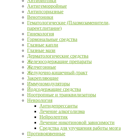
Антибиотики
Антигеморройные
Антипсориазные
Венотоники
Гематологические (Плазмозаменители,
парент.питание)
Гинекология
Гормональные средства
Глазные капли
Глазные мази
Дерматологические средства
Железосодержащие препараты
Желчегонные
Желудочно-кишечный-тракт
Закрепляющие
Иммуномодуляторы
Йодсодержащие средства
Ноотропные и транквилизаторы
Неврология
Антидепрессанты
Лечение алкоголизма
Нейролептик
Лечение никотиновой зависимости
Средства для улучшения работы мозга
Противоязвенные