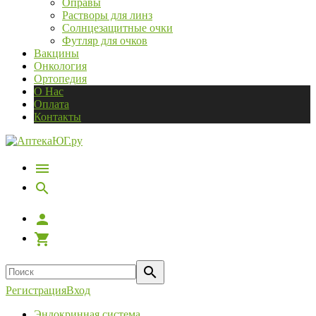
Оправы
Растворы для линз
Солнцезащитные очки
Футляр для очков
Вакцины
Онкология
Ортопедия
О Нас
Оплата
Контакты
Регистрация
Вход
Эндокринная система