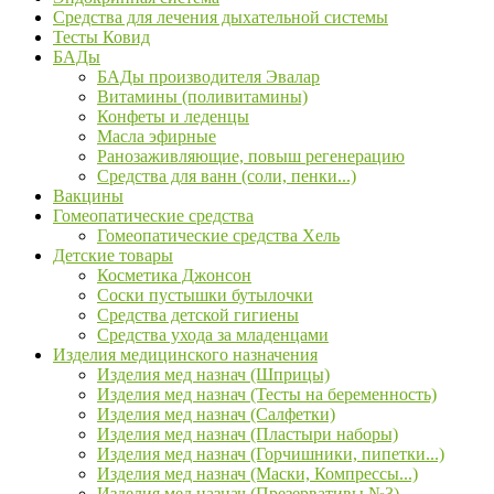
Средства для лечения дыхательной системы
Тесты Ковид
БАДы
БАДы производителя Эвалар
Витамины (поливитамины)
Конфеты и леденцы
Масла эфирные
Ранозаживляющие, повыш регенерацию
Средства для ванн (соли, пенки...)
Вакцины
Гомеопатические средства
Гомеопатические средства Хель
Детские товары
Косметика Джонсон
Соски пустышки бутылочки
Средства детской гигиены
Средства ухода за младенцами
Изделия медицинского назначения
Изделия мед назнач (Шприцы)
Изделия мед назнач (Тесты на беременность)
Изделия мед назнач (Салфетки)
Изделия мед назнач (Пластыри наборы)
Изделия мед назнач (Горчишники, пипетки...)
Изделия мед назнач (Маски, Компрессы...)
Изделия мед назнач (Презервативы №3)