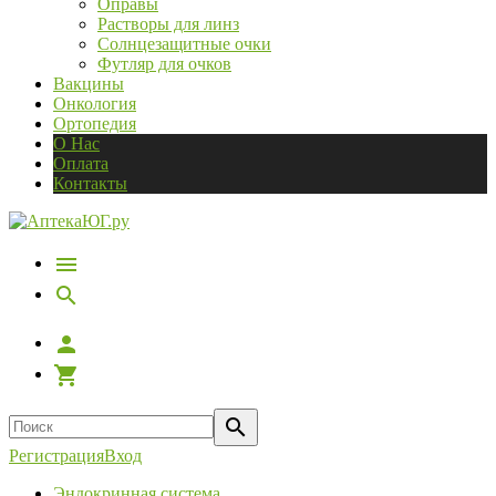
Оправы
Растворы для линз
Солнцезащитные очки
Футляр для очков
Вакцины
Онкология
Ортопедия
О Нас
Оплата
Контакты
Регистрация
Вход
Эндокринная система