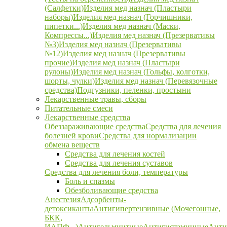
(Салфетки)
Изделия мед назнач (Пластыри
наборы)
Изделия мед назнач (Горчишники,
пипетки...)
Изделия мед назнач (Маски,
Компрессы...)
Изделия мед назнач (Презервативы
№3)
Изделия мед назнач (Презервативы
№12)
Изделия мед назнач (Презервативы
прочие)
Изделия мед назнач (Пластыри
рулоны)
Изделия мед назнач (Гольфы, колготки,
шорты, чулки)
Изделия мед назнач (Перевязочные
средства)
Подгузники, пеленки, простыни
Лекарственные травы, сборы
Питательные смеси
Лекарственные средства
Обеззараживающие средства
Средства для лечения
болезней крови
Средства для нормализации
обмена веществ
Средства для лечения костей
Средства для лечения суставов
Средства для лечения боли, температуры
Боль и спазмы
Обезболивающие средства
Анестезия
Адсорбенты-
детоксиканты
Антигипертензивные (Мочегонные,
БКК,
ИАПФ...)
Антигельминтные
Антигистаминные
Анти