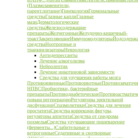
(Плазмозаменители,
парент.питание)
Гинекология
Гормональные
средства
Глазные капли
Глазные
мази
Дерматологические
средства
Железосодержащие
препараты
Желчегонные
Желудочно-кишечный-
тракт
Закрепляющие
Иммуномодуляторы
Йодсодерж
средства
Ноотропные и
транквилизаторы
Неврология
Антидепрессанты
Лечение алкоголизма
Нейролептик
Лечение никотиновой зависимости
Средства для улучшения работы мозга
Противоязвенные
Противорвотные
Противозачаточ
НПВС
Пробиотики, бактерийные
препараты
Противодиабетические
Противоастматич
повыш регенерацию
Регуляторы эректильной
дисфункции
Спазмолитики
Средства для лечения
простатита
Средства коррекции фигуры,
регуляторы аппетита
Средства от синдрома
похмелья
Средства улучшающие пищеварение
(ферменты...)
Слабительные и
ветрогонные
Седативные и снотворные