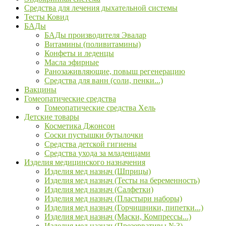
Средства для лечения дыхательной системы
Тесты Ковид
БАДы
БАДы производителя Эвалар
Витамины (поливитамины)
Конфеты и леденцы
Масла эфирные
Ранозаживляющие, повыш регенерацию
Средства для ванн (соли, пенки...)
Вакцины
Гомеопатические средства
Гомеопатические средства Хель
Детские товары
Косметика Джонсон
Соски пустышки бутылочки
Средства детской гигиены
Средства ухода за младенцами
Изделия медицинского назначения
Изделия мед назнач (Шприцы)
Изделия мед назнач (Тесты на беременность)
Изделия мед назнач (Салфетки)
Изделия мед назнач (Пластыри наборы)
Изделия мед назнач (Горчишники, пипетки...)
Изделия мед назнач (Маски, Компрессы...)
Изделия мед назнач (Презервативы №3)