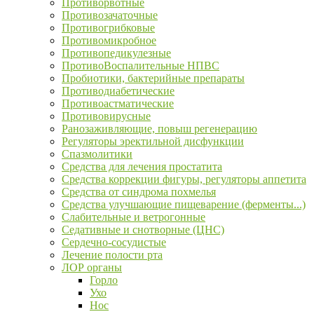
Противорвотные
Противозачаточные
Противогрибковые
Противомикробное
Противопедикулезные
ПротивоВоспалительные НПВС
Пробиотики, бактерийные препараты
Противодиабетические
Противоастматические
Противовирусные
Ранозаживляющие, повыш регенерацию
Регуляторы эректильной дисфункции
Спазмолитики
Средства для лечения простатита
Средства коррекции фигуры, регуляторы аппетита
Средства от синдрома похмелья
Средства улучшающие пищеварение (ферменты...)
Слабительные и ветрогонные
Седативные и снотворные (ЦНС)
Сердечно-сосудистые
Лечение полости рта
ЛОР органы
Горло
Ухо
Нос