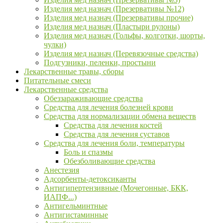
Изделия мед назнач (Презервативы №12)
Изделия мед назнач (Презервативы прочие)
Изделия мед назнач (Пластыри рулоны)
Изделия мед назнач (Гольфы, колготки, шорты,
чулки)
Изделия мед назнач (Перевязочные средства)
Подгузники, пеленки, простыни
Лекарственные травы, сборы
Питательные смеси
Лекарственные средства
Обеззараживающие средства
Средства для лечения болезней крови
Средства для нормализации обмена веществ
Средства для лечения костей
Средства для лечения суставов
Средства для лечения боли, температуры
Боль и спазмы
Обезболивающие средства
Анестезия
Адсорбенты-детоксиканты
Антигипертензивные (Мочегонные, БКК,
ИАПФ...)
Антигельминтные
Антигистаминные