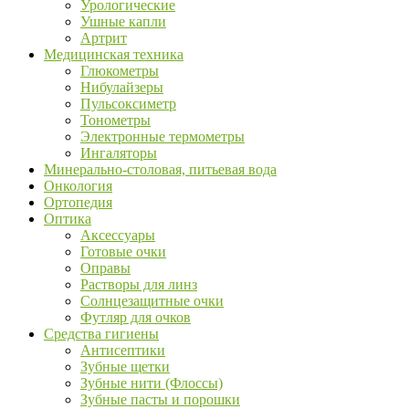
Урологические
Ушные капли
Артрит
Медицинская техника
Глюкометры
Нибулайзеры
Пульсоксиметр
Тонометры
Электронные термометры
Ингаляторы
Минерально-столовая, питьевая вода
Онкология
Ортопедия
Оптика
Аксессуары
Готовые очки
Оправы
Растворы для линз
Солнцезащитные очки
Футляр для очков
Средства гигиены
Антисептики
Зубные щетки
Зубные нити (Флоссы)
Зубные пасты и порошки