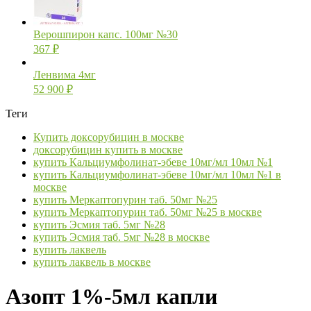
Верошпирон капс. 100мг №30
367
₽
Ленвима 4мг
52 900
₽
Теги
Купить доксорубицин в москве
доксорубицин купить в москве
купить Кальциумфолинат-эбеве 10мг/мл 10мл №1
купить Кальциумфолинат-эбеве 10мг/мл 10мл №1 в
москве
купить Меркаптопурин таб. 50мг №25
купить Меркаптопурин таб. 50мг №25 в москве
купить Эсмия таб. 5мг №28
купить Эсмия таб. 5мг №28 в москве
купить лаквель
купить лаквель в москве
Азопт 1%-5мл капли