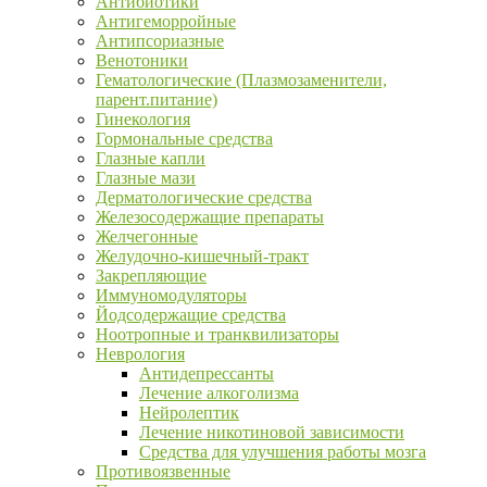
Антибиотики
Антигеморройные
Антипсориазные
Венотоники
Гематологические (Плазмозаменители,
парент.питание)
Гинекология
Гормональные средства
Глазные капли
Глазные мази
Дерматологические средства
Железосодержащие препараты
Желчегонные
Желудочно-кишечный-тракт
Закрепляющие
Иммуномодуляторы
Йодсодержащие средства
Ноотропные и транквилизаторы
Неврология
Антидепрессанты
Лечение алкоголизма
Нейролептик
Лечение никотиновой зависимости
Средства для улучшения работы мозга
Противоязвенные