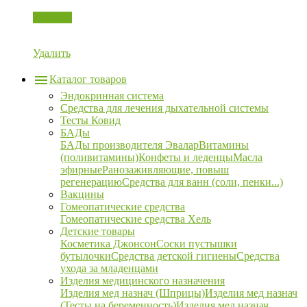
Корзина
Удалить
Каталог товаров
Эндокринная система
Средства для лечения дыхательной системы
Тесты Ковид
БАДы
БАДы производителя Эвалар
Витамины
(поливитамины)
Конфеты и леденцы
Масла
эфирные
Ранозаживляющие, повыш
регенерацию
Средства для ванн (соли, пенки...)
Вакцины
Гомеопатические средства
Гомеопатические средства Хель
Детские товары
Косметика Джонсон
Соски пустышки
бутылочки
Средства детской гигиены
Средства
ухода за младенцами
Изделия медицинского назначения
Изделия мед назнач (Шприцы)
Изделия мед назнач
(Тесты на беременность)
Изделия мед назнач