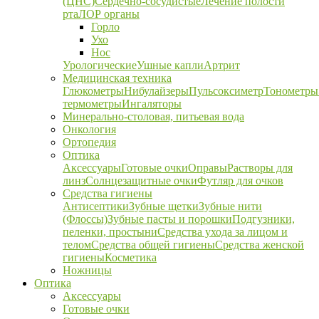
(ЦНС)
Сердечно-сосудистые
Лечение полости
рта
ЛОР органы
Горло
Ухо
Нос
Урологические
Ушные капли
Артрит
Медицинская техника
Глюкометры
Нибулайзеры
Пульсоксиметр
Тонометры
термометры
Ингаляторы
Минерально-столовая, питьевая вода
Онкология
Ортопедия
Оптика
Аксессуары
Готовые очки
Оправы
Растворы для
линз
Солнцезащитные очки
Футляр для очков
Средства гигиены
Антисептики
Зубные щетки
Зубные нити
(Флоссы)
Зубные пасты и порошки
Подгузники,
пеленки, простыни
Средства ухода за лицом и
телом
Средства общей гигиены
Средства женской
гигиены
Косметика
Ножницы
Оптика
Аксессуары
Готовые очки