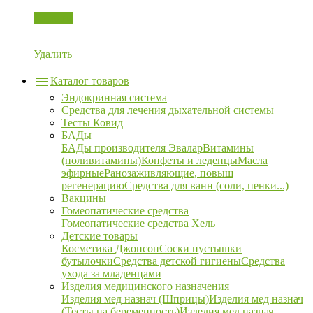
Корзина
Удалить
Каталог товаров
Эндокринная система
Средства для лечения дыхательной системы
Тесты Ковид
БАДы
БАДы производителя Эвалар
Витамины
(поливитамины)
Конфеты и леденцы
Масла
эфирные
Ранозаживляющие, повыш
регенерацию
Средства для ванн (соли, пенки...)
Вакцины
Гомеопатические средства
Гомеопатические средства Хель
Детские товары
Косметика Джонсон
Соски пустышки
бутылочки
Средства детской гигиены
Средства
ухода за младенцами
Изделия медицинского назначения
Изделия мед назнач (Шприцы)
Изделия мед назнач
(Тесты на беременность)
Изделия мед назнач