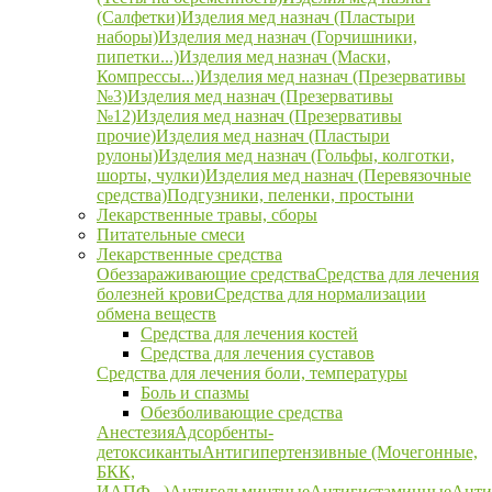
(Салфетки)
Изделия мед назнач (Пластыри
наборы)
Изделия мед назнач (Горчишники,
пипетки...)
Изделия мед назнач (Маски,
Компрессы...)
Изделия мед назнач (Презервативы
№3)
Изделия мед назнач (Презервативы
№12)
Изделия мед назнач (Презервативы
прочие)
Изделия мед назнач (Пластыри
рулоны)
Изделия мед назнач (Гольфы, колготки,
шорты, чулки)
Изделия мед назнач (Перевязочные
средства)
Подгузники, пеленки, простыни
Лекарственные травы, сборы
Питательные смеси
Лекарственные средства
Обеззараживающие средства
Средства для лечения
болезней крови
Средства для нормализации
обмена веществ
Средства для лечения костей
Средства для лечения суставов
Средства для лечения боли, температуры
Боль и спазмы
Обезболивающие средства
Анестезия
Адсорбенты-
детоксиканты
Антигипертензивные (Мочегонные,
БКК,
ИАПФ...)
Антигельминтные
Антигистаминные
Анти