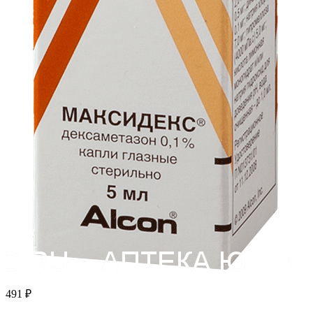
491
₽