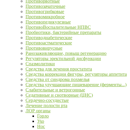
Противорвотные
Противозачаточные
Противогрибковые
Противомикробное
Противопедикулезные
ПротивоВоспалительные НПВС
Пробиотики, бактерийные препараты
Противодиабетические
Противоастматические
Противовирусные
Ранозаживляющие, повыш регенерацию
Регуляторы эректильной дисфункции
Спазмолитики
Средства для лечения простатита
Средства коррекции фигуры, регуляторы аппетита
Средства от синдрома похмелья
Средства улучшающие пищеварение (ферменты...)
Слабительные и ветрогонные
Седативные и снотворные (ЦНС)
Сердечно-сосудистые
Лечение полости рта
ЛОР органы
Горло
Ухо
Нос