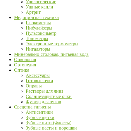
Урологические
Ушные капли
Артрит
Медицинская техника
Глюкометры
Нибулайзеры
Пульсоксиметр
Тонометры
Электронные термометры
Ингаляторы
Минерально-столовая, питьевая вода
Онкология
Ортопедия
Оптика
Аксессуары
Готовые очки
Оправы
Растворы для линз
Солнцезащитные очки
Футляр для очков
Средства гигиены
Антисептики
Зубные щетки
Зубные нити (Флоссы)
Зубные пасты и порошки