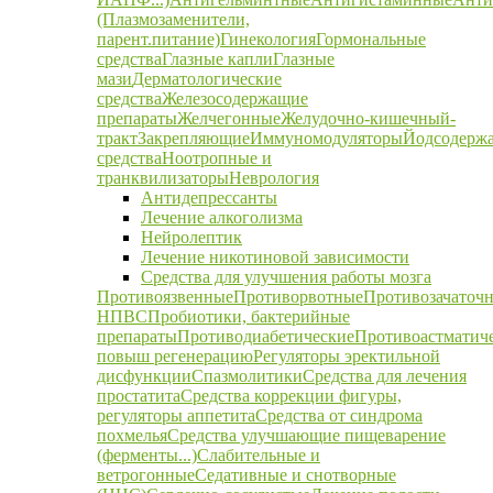
(Плазмозаменители,
парент.питание)
Гинекология
Гормональные
средства
Глазные капли
Глазные
мази
Дерматологические
средства
Железосодержащие
препараты
Желчегонные
Желудочно-кишечный-
тракт
Закрепляющие
Иммуномодуляторы
Йодсодерж
средства
Ноотропные и
транквилизаторы
Неврология
Антидепрессанты
Лечение алкоголизма
Нейролептик
Лечение никотиновой зависимости
Средства для улучшения работы мозга
Противоязвенные
Противорвотные
Противозачаточ
НПВС
Пробиотики, бактерийные
препараты
Противодиабетические
Противоастматич
повыш регенерацию
Регуляторы эректильной
дисфункции
Спазмолитики
Средства для лечения
простатита
Средства коррекции фигуры,
регуляторы аппетита
Средства от синдрома
похмелья
Средства улучшающие пищеварение
(ферменты...)
Слабительные и
ветрогонные
Седативные и снотворные