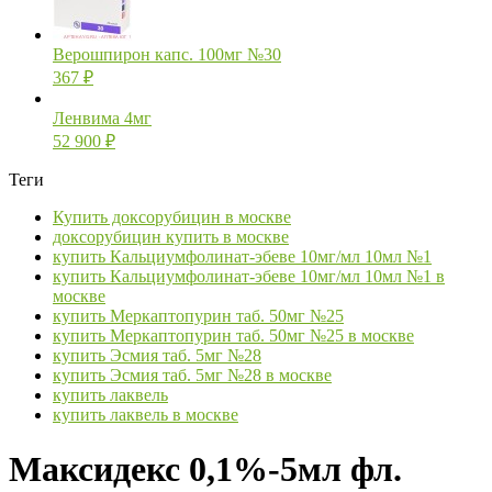
Верошпирон капс. 100мг №30
367
₽
Ленвима 4мг
52 900
₽
Теги
Купить доксорубицин в москве
доксорубицин купить в москве
купить Кальциумфолинат-эбеве 10мг/мл 10мл №1
купить Кальциумфолинат-эбеве 10мг/мл 10мл №1 в
москве
купить Меркаптопурин таб. 50мг №25
купить Меркаптопурин таб. 50мг №25 в москве
купить Эсмия таб. 5мг №28
купить Эсмия таб. 5мг №28 в москве
купить лаквель
купить лаквель в москве
Максидекс 0,1%-5мл фл.