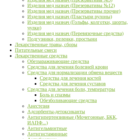
Изделия мед назнач (Презервативы №12)
Изделия мед назнач (Презервативы прочие)
Изделия мед назнач (Пластыри рулоны)
Изделия мед назнач (Гольфы, колготки, шорты,
чулки)
Изделия мед назнач (Перевязочные средства)
Подгузники, пеленки, простыни
Лекарственные травы, сборы
Питательные смеси
Лекарственные средства
Обеззараживающие средства
Средства для лечения болезней крови
Средства для нормализации обмена веществ
Средства для лечения костей
Средства для лечения суставов
Средства для лечения боли, температуры
Боль и спазмы
Обезболивающие средства
Анестезия
Адсорбенты-детоксиканты
Антигипертензивные (Мочегонные, БКК,
ИАПФ...)
Антигельминтные
Антигистаминные