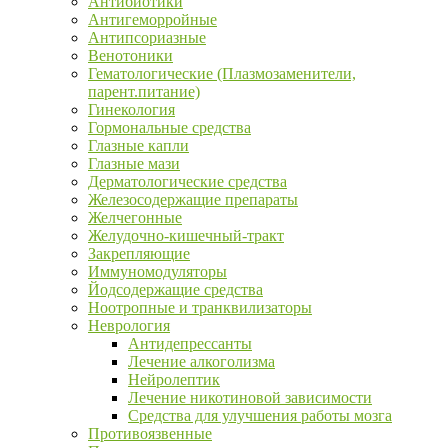
Антибиотики
Антигеморройные
Антипсориазные
Венотоники
Гематологические (Плазмозаменители,
парент.питание)
Гинекология
Гормональные средства
Глазные капли
Глазные мази
Дерматологические средства
Железосодержащие препараты
Желчегонные
Желудочно-кишечный-тракт
Закрепляющие
Иммуномодуляторы
Йодсодержащие средства
Ноотропные и транквилизаторы
Неврология
Антидепрессанты
Лечение алкоголизма
Нейролептик
Лечение никотиновой зависимости
Средства для улучшения работы мозга
Противоязвенные