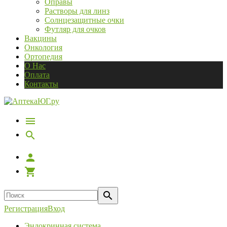
Оправы
Растворы для линз
Солнцезащитные очки
Футляр для очков
Вакцины
Онкология
Ортопедия
О Нас
Оплата
Контакты
Регистрация
Вход
Эндокринная система