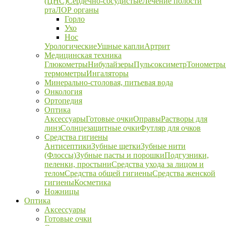
(ЦНС)
Сердечно-сосудистые
Лечение полости
рта
ЛОР органы
Горло
Ухо
Нос
Урологические
Ушные капли
Артрит
Медицинская техника
Глюкометры
Нибулайзеры
Пульсоксиметр
Тонометры
термометры
Ингаляторы
Минерально-столовая, питьевая вода
Онкология
Ортопедия
Оптика
Аксессуары
Готовые очки
Оправы
Растворы для
линз
Солнцезащитные очки
Футляр для очков
Средства гигиены
Антисептики
Зубные щетки
Зубные нити
(Флоссы)
Зубные пасты и порошки
Подгузники,
пеленки, простыни
Средства ухода за лицом и
телом
Средства общей гигиены
Средства женской
гигиены
Косметика
Ножницы
Оптика
Аксессуары
Готовые очки