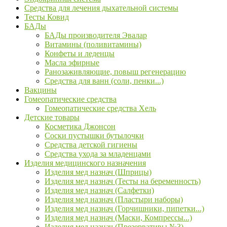
Средства для лечения дыхательной системы
Тесты Ковид
БАДы
БАДы производителя Эвалар
Витамины (поливитамины)
Конфеты и леденцы
Масла эфирные
Ранозаживляющие, повыш регенерацию
Средства для ванн (соли, пенки...)
Вакцины
Гомеопатические средства
Гомеопатические средства Хель
Детские товары
Косметика Джонсон
Соски пустышки бутылочки
Средства детской гигиены
Средства ухода за младенцами
Изделия медицинского назначения
Изделия мед назнач (Шприцы)
Изделия мед назнач (Тесты на беременность)
Изделия мед назнач (Салфетки)
Изделия мед назнач (Пластыри наборы)
Изделия мед назнач (Горчишники, пипетки...)
Изделия мед назнач (Маски, Компрессы...)
Изделия мед назнач (Презервативы №3)