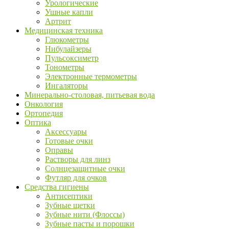
Урологические
Ушные капли
Артрит
Медицинская техника
Глюкометры
Нибулайзеры
Пульсоксиметр
Тонометры
Электронные термометры
Ингаляторы
Минерально-столовая, питьевая вода
Онкология
Ортопедия
Оптика
Аксессуары
Готовые очки
Оправы
Растворы для линз
Солнцезащитные очки
Футляр для очков
Средства гигиены
Антисептики
Зубные щетки
Зубные нити (Флоссы)
Зубные пасты и порошки