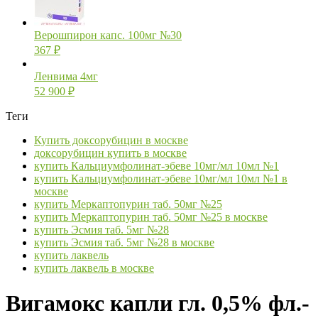
Верошпирон капс. 100мг №30
367
₽
Ленвима 4мг
52 900
₽
Теги
Купить доксорубицин в москве
доксорубицин купить в москве
купить Кальциумфолинат-эбеве 10мг/мл 10мл №1
купить Кальциумфолинат-эбеве 10мг/мл 10мл №1 в
москве
купить Меркаптопурин таб. 50мг №25
купить Меркаптопурин таб. 50мг №25 в москве
купить Эсмия таб. 5мг №28
купить Эсмия таб. 5мг №28 в москве
купить лаквель
купить лаквель в москве
Вигамокс капли гл. 0,5% фл.-