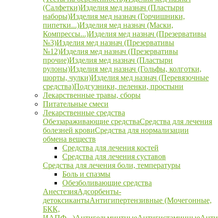
(Салфетки)
Изделия мед назнач (Пластыри
наборы)
Изделия мед назнач (Горчишники,
пипетки...)
Изделия мед назнач (Маски,
Компрессы...)
Изделия мед назнач (Презервативы
№3)
Изделия мед назнач (Презервативы
№12)
Изделия мед назнач (Презервативы
прочие)
Изделия мед назнач (Пластыри
рулоны)
Изделия мед назнач (Гольфы, колготки,
шорты, чулки)
Изделия мед назнач (Перевязочные
средства)
Подгузники, пеленки, простыни
Лекарственные травы, сборы
Питательные смеси
Лекарственные средства
Обеззараживающие средства
Средства для лечения
болезней крови
Средства для нормализации
обмена веществ
Средства для лечения костей
Средства для лечения суставов
Средства для лечения боли, температуры
Боль и спазмы
Обезболивающие средства
Анестезия
Адсорбенты-
детоксиканты
Антигипертензивные (Мочегонные,
БКК,
ИАПФ...)
Антигельминтные
Антигистаминные
Анти