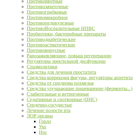
Противорвотные
Противозачаточные
Противогрибковые
Противомикробное
Противопедикулезные
ПротивоВоспалительные НПВС
Пробиотики, бактерийные препараты
Противодиабетические
Противоастматические
Противовирусные
Ранозаживляющие, повыш регенерацию
Регуляторы эректильной дисфункции
Спазмолитики
Средства для лечения простатита
Средства коррекции фигуры, регуляторы аппетита
Средства от синдрома похмелья
Средства улучшающие пищеварение (ферменты...)
Слабительные и ветрогонные
Седативные и снотворные (ЦНС)
Сердечно-сосудистые
Лечение полости рта
ЛОР органы
Горло
Ухо
Нос