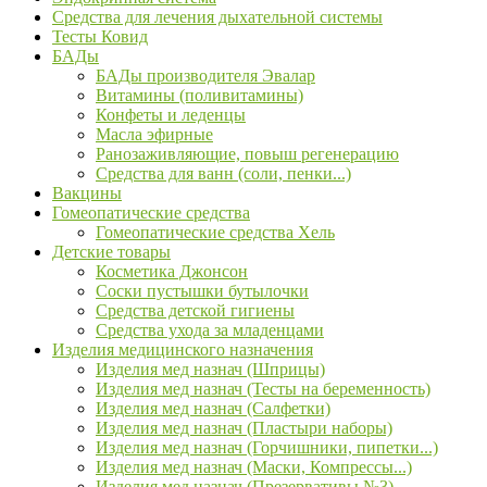
Средства для лечения дыхательной системы
Тесты Ковид
БАДы
БАДы производителя Эвалар
Витамины (поливитамины)
Конфеты и леденцы
Масла эфирные
Ранозаживляющие, повыш регенерацию
Средства для ванн (соли, пенки...)
Вакцины
Гомеопатические средства
Гомеопатические средства Хель
Детские товары
Косметика Джонсон
Соски пустышки бутылочки
Средства детской гигиены
Средства ухода за младенцами
Изделия медицинского назначения
Изделия мед назнач (Шприцы)
Изделия мед назнач (Тесты на беременность)
Изделия мед назнач (Салфетки)
Изделия мед назнач (Пластыри наборы)
Изделия мед назнач (Горчишники, пипетки...)
Изделия мед назнач (Маски, Компрессы...)
Изделия мед назнач (Презервативы №3)