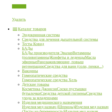
Корзина
Удалить
Каталог товаров
Эндокринная система
Средства для лечения дыхательной системы
Тесты Ковид
БАДы
БАДы производителя Эвалар
Витамины
(поливитамины)
Конфеты и леденцы
Масла
эфирные
Ранозаживляющие, повыш
регенерацию
Средства для ванн (соли, пенки...)
Вакцины
Гомеопатические средства
Гомеопатические средства Хель
Детские товары
Косметика Джонсон
Соски пустышки
бутылочки
Средства детской гигиены
Средства
ухода за младенцами
Изделия медицинского назначения
Изделия мед назнач (Шприцы)
Изделия мед назнач
(Тесты на беременность)
Изделия мед назнач