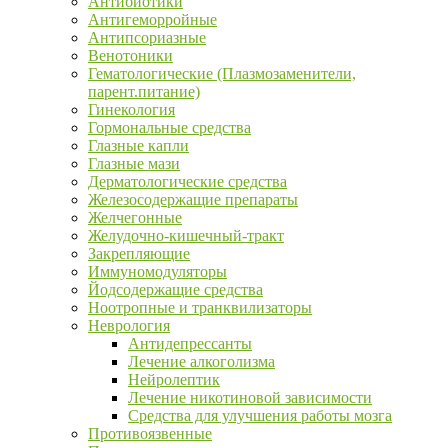
Антибиотики
Антигеморройные
Антипсориазные
Венотоники
Гематологические (Плазмозаменители,
парент.питание)
Гинекология
Гормональные средства
Глазные капли
Глазные мази
Дерматологические средства
Железосодержащие препараты
Желчегонные
Желудочно-кишечный-тракт
Закрепляющие
Иммуномодуляторы
Йодсодержащие средства
Ноотропные и транквилизаторы
Неврология
Антидепрессанты
Лечение алкоголизма
Нейролептик
Лечение никотиновой зависимости
Средства для улучшения работы мозга
Противоязвенные