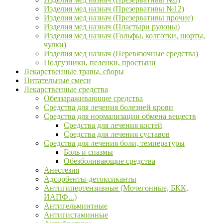
Изделия мед назнач (Презервативы №12)
Изделия мед назнач (Презервативы прочие)
Изделия мед назнач (Пластыри рулоны)
Изделия мед назнач (Гольфы, колготки, шорты,
чулки)
Изделия мед назнач (Перевязочные средства)
Подгузники, пеленки, простыни
Лекарственные травы, сборы
Питательные смеси
Лекарственные средства
Обеззараживающие средства
Средства для лечения болезней крови
Средства для нормализации обмена веществ
Средства для лечения костей
Средства для лечения суставов
Средства для лечения боли, температуры
Боль и спазмы
Обезболивающие средства
Анестезия
Адсорбенты-детоксиканты
Антигипертензивные (Мочегонные, БКК,
ИАПФ...)
Антигельминтные
Антигистаминные