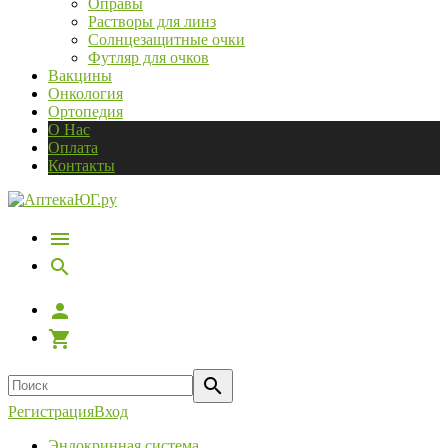
Оправы
Растворы для линз
Солнцезащитные очки
Футляр для очков
Вакцины
Онкология
Ортопедия
О Нас
Оплата
Контакты
Регистрация
Вход
Эндокринная система