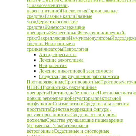
(Плазмозаменители,
парент.питание)
Гинекология
Гормональные
средства
Глазные капли
Глазные
мази
Дерматологические
средства
Железосодержащие
препараты
Желчегонные
Желудочно-кишечный-
тракт
Закрепляющие
Иммуномодуляторы
Йодсодерж
средства
Ноотропные и
транквилизаторы
Неврология
Антидепрессанты
Лечение алкоголизма
Нейролептик
Лечение никотиновой зависимости
Средства для улучшения работы мозга
Противоязвенные
Противорвотные
Противозачаточ
НПВС
Пробиотики, бактерийные
препараты
Противодиабетические
Противоастматич
повыш регенерацию
Регуляторы эректильной
дисфункции
Спазмолитики
Средства для лечения
простатита
Средства коррекции фигуры,
регуляторы аппетита
Средства от синдрома
похмелья
Средства улучшающие пищеварение
(ферменты...)
Слабительные и
ветрогонные
Седативные и снотворные