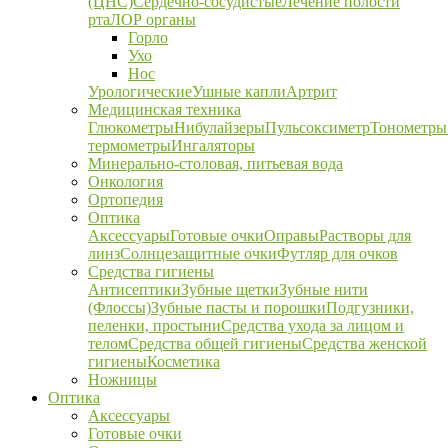
(ЦНС)
Сердечно-сосудистые
Лечение полости
рта
ЛОР органы
Горло
Ухо
Нос
Урологические
Ушные капли
Артрит
Медицинская техника
Глюкометры
Нибулайзеры
Пульсоксиметр
Тонометры
термометры
Ингаляторы
Минерально-столовая, питьевая вода
Онкология
Ортопедия
Оптика
Аксессуары
Готовые очки
Оправы
Растворы для
линз
Солнцезащитные очки
Футляр для очков
Средства гигиены
Антисептики
Зубные щетки
Зубные нити
(Флоссы)
Зубные пасты и порошки
Подгузники,
пеленки, простыни
Средства ухода за лицом и
телом
Средства общей гигиены
Средства женской
гигиены
Косметика
Ножницы
Оптика
Аксессуары
Готовые очки