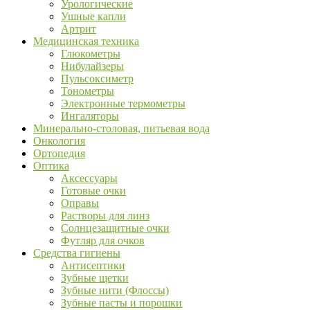
Урологические
Ушные капли
Артрит
Медицинская техника
Глюкометры
Нибулайзеры
Пульсоксиметр
Тонометры
Электронные термометры
Ингаляторы
Минерально-столовая, питьевая вода
Онкология
Ортопедия
Оптика
Аксессуары
Готовые очки
Оправы
Растворы для линз
Солнцезащитные очки
Футляр для очков
Средства гигиены
Антисептики
Зубные щетки
Зубные нити (Флоссы)
Зубные пасты и порошки