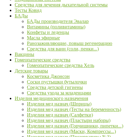
Средства для лечения дыхательной системы
Тесты Ковид
БАДы
БАДы производителя Эвалар
Витамины (поливитамины)
Конфеты и леденцы
Масла эфирные
Ранозаживляющие, повыш регенерацию
Средства для ванн (соли, пенки...)
Вакцины
Гомеопатические средства
Гомеопатические средства Хель
Детские товары
Косметика Джонсон
Соски пустышки бутылочки
Средства детской гигиены
Средства ухода за младенцами
Изделия медицинского назначения
Изделия мед назнач (Шприцы)
Изделия мед назнач (Тесты на беременность)
Изделия мед назнач (Салфетки)
Изделия мед назнач (Пластыри наборы)
Изделия мед назнач (Горчишники, пипетки...)
Изделия мед назнач (Маски, Компрессы...)
Изделия мед назнач (Презервативы №3)