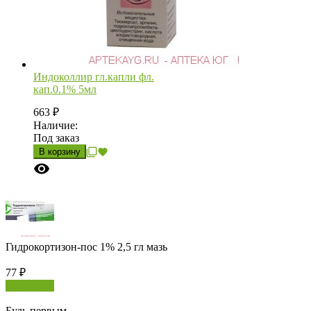
Индоколлир гл.капли фл.
кап.0.1% 5мл
663
₽
Наличие:
Под заказ
В корзину
Гидрокортизон-пос 1% 2,5 гл мазь
77
₽
В корзину
Будь первым