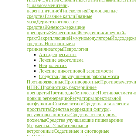
(Плазмозаменители,
парент.питание)
Гинекология
Гормональные
средства
Глазные капли
Глазные
мази
Дерматологические
средства
Железосодержащие
препараты
Желчегонные
Желудочно-кишечный-
тракт
Закрепляющие
Иммуномодуляторы
Йодсодерж
средства
Ноотропные и
транквилизаторы
Неврология
Антидепрессанты
Лечение алкоголизма
Нейролептик
Лечение никотиновой зависимости
Средства для улучшения работы мозга
Противоязвенные
Противорвотные
Противозачаточ
НПВС
Пробиотики, бактерийные
препараты
Противодиабетические
Противоастматич
повыш регенерацию
Регуляторы эректильной
дисфункции
Спазмолитики
Средства для лечения
простатита
Средства коррекции фигуры,
регуляторы аппетита
Средства от синдрома
похмелья
Средства улучшающие пищеварение
(ферменты...)
Слабительные и
ветрогонные
Седативные и снотворные