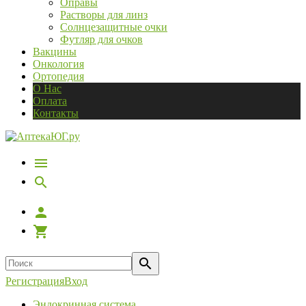
Оправы
Растворы для линз
Солнцезащитные очки
Футляр для очков
Вакцины
Онкология
Ортопедия
О Нас
Оплата
Контакты
Регистрация
Вход
Эндокринная система