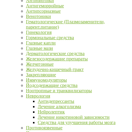
Антибиотики
Антигеморройные
Антипсориазные
Венотоники
Гематологические (Плазмозаменители,
парент.питание)
Гинекология
Гормональные средства
Глазные капли
Глазные мази
Дерматологические средства
Железосодержащие препараты
Желчегонные
Желудочно-кишечный-тракт
Закрепляющие
Иммуномодуляторы
Йодсодержащие средства
Ноотропные и транквилизаторы
Неврология
Антидепрессанты
Лечение алкоголизма
Нейролептик
Лечение никотиновой зависимости
Средства для улучшения работы мозга
Противоязвенные