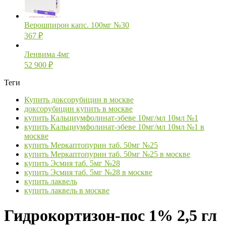
Верошпирон капс. 100мг №30
367
₽
Ленвима 4мг
52 900
₽
Теги
Купить доксорубицин в москве
доксорубицин купить в москве
купить Кальциумфолинат-эбеве 10мг/мл 10мл №1
купить Кальциумфолинат-эбеве 10мг/мл 10мл №1 в
москве
купить Меркаптопурин таб. 50мг №25
купить Меркаптопурин таб. 50мг №25 в москве
купить Эсмия таб. 5мг №28
купить Эсмия таб. 5мг №28 в москве
купить лаквель
купить лаквель в москве
Гидрокортизон-пос 1% 2,5 гл