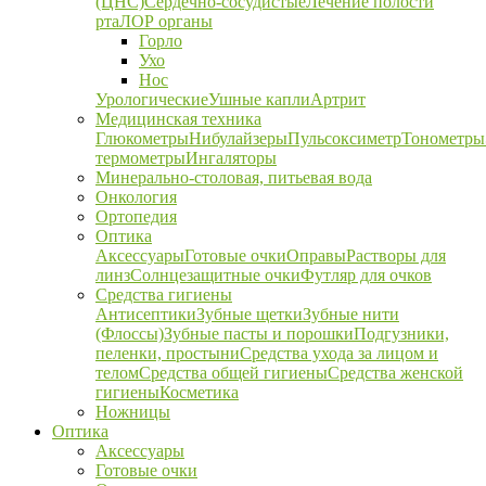
(ЦНС)
Сердечно-сосудистые
Лечение полости
рта
ЛОР органы
Горло
Ухо
Нос
Урологические
Ушные капли
Артрит
Медицинская техника
Глюкометры
Нибулайзеры
Пульсоксиметр
Тонометры
термометры
Ингаляторы
Минерально-столовая, питьевая вода
Онкология
Ортопедия
Оптика
Аксессуары
Готовые очки
Оправы
Растворы для
линз
Солнцезащитные очки
Футляр для очков
Средства гигиены
Антисептики
Зубные щетки
Зубные нити
(Флоссы)
Зубные пасты и порошки
Подгузники,
пеленки, простыни
Средства ухода за лицом и
телом
Средства общей гигиены
Средства женской
гигиены
Косметика
Ножницы
Оптика
Аксессуары
Готовые очки