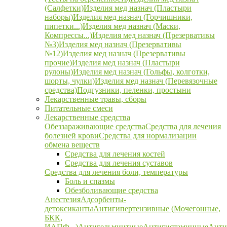
(Салфетки)
Изделия мед назнач (Пластыри
наборы)
Изделия мед назнач (Горчишники,
пипетки...)
Изделия мед назнач (Маски,
Компрессы...)
Изделия мед назнач (Презервативы
№3)
Изделия мед назнач (Презервативы
№12)
Изделия мед назнач (Презервативы
прочие)
Изделия мед назнач (Пластыри
рулоны)
Изделия мед назнач (Гольфы, колготки,
шорты, чулки)
Изделия мед назнач (Перевязочные
средства)
Подгузники, пеленки, простыни
Лекарственные травы, сборы
Питательные смеси
Лекарственные средства
Обеззараживающие средства
Средства для лечения
болезней крови
Средства для нормализации
обмена веществ
Средства для лечения костей
Средства для лечения суставов
Средства для лечения боли, температуры
Боль и спазмы
Обезболивающие средства
Анестезия
Адсорбенты-
детоксиканты
Антигипертензивные (Мочегонные,
БКК,
ИАПФ...)
Антигельминтные
Антигистаминные
Анти