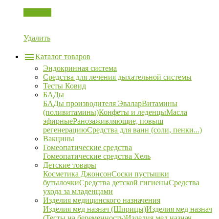
Корзина
Удалить
Каталог товаров
Эндокринная система
Средства для лечения дыхательной системы
Тесты Ковид
БАДы
БАДы производителя Эвалар
Витамины
(поливитамины)
Конфеты и леденцы
Масла
эфирные
Ранозаживляющие, повыш
регенерацию
Средства для ванн (соли, пенки...)
Вакцины
Гомеопатические средства
Гомеопатические средства Хель
Детские товары
Косметика Джонсон
Соски пустышки
бутылочки
Средства детской гигиены
Средства
ухода за младенцами
Изделия медицинского назначения
Изделия мед назнач (Шприцы)
Изделия мед назнач
(Тесты на беременность)
Изделия мед назнач