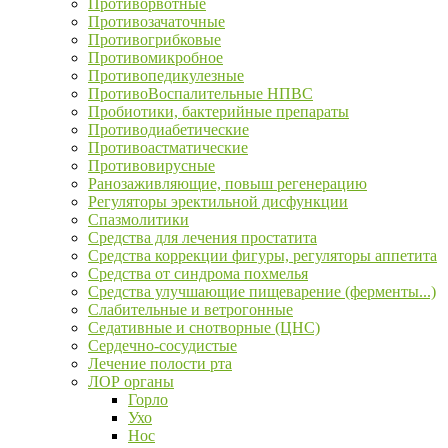
Противорвотные
Противозачаточные
Противогрибковые
Противомикробное
Противопедикулезные
ПротивоВоспалительные НПВС
Пробиотики, бактерийные препараты
Противодиабетические
Противоастматические
Противовирусные
Ранозаживляющие, повыш регенерацию
Регуляторы эректильной дисфункции
Спазмолитики
Средства для лечения простатита
Средства коррекции фигуры, регуляторы аппетита
Средства от синдрома похмелья
Средства улучшающие пищеварение (ферменты...)
Слабительные и ветрогонные
Седативные и снотворные (ЦНС)
Сердечно-сосудистые
Лечение полости рта
ЛОР органы
Горло
Ухо
Нос