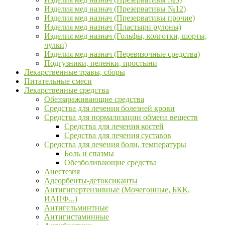
Изделия мед назнач (Презервативы №12)
Изделия мед назнач (Презервативы прочие)
Изделия мед назнач (Пластыри рулоны)
Изделия мед назнач (Гольфы, колготки, шорты,
чулки)
Изделия мед назнач (Перевязочные средства)
Подгузники, пеленки, простыни
Лекарственные травы, сборы
Питательные смеси
Лекарственные средства
Обеззараживающие средства
Средства для лечения болезней крови
Средства для нормализации обмена веществ
Средства для лечения костей
Средства для лечения суставов
Средства для лечения боли, температуры
Боль и спазмы
Обезболивающие средства
Анестезия
Адсорбенты-детоксиканты
Антигипертензивные (Мочегонные, БКК,
ИАПФ...)
Антигельминтные
Антигистаминные