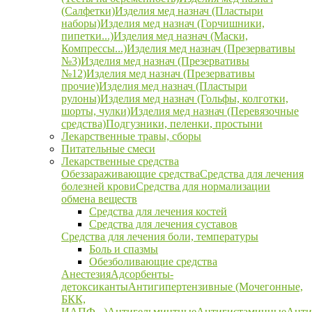
(Салфетки)
Изделия мед назнач (Пластыри
наборы)
Изделия мед назнач (Горчишники,
пипетки...)
Изделия мед назнач (Маски,
Компрессы...)
Изделия мед назнач (Презервативы
№3)
Изделия мед назнач (Презервативы
№12)
Изделия мед назнач (Презервативы
прочие)
Изделия мед назнач (Пластыри
рулоны)
Изделия мед назнач (Гольфы, колготки,
шорты, чулки)
Изделия мед назнач (Перевязочные
средства)
Подгузники, пеленки, простыни
Лекарственные травы, сборы
Питательные смеси
Лекарственные средства
Обеззараживающие средства
Средства для лечения
болезней крови
Средства для нормализации
обмена веществ
Средства для лечения костей
Средства для лечения суставов
Средства для лечения боли, температуры
Боль и спазмы
Обезболивающие средства
Анестезия
Адсорбенты-
детоксиканты
Антигипертензивные (Мочегонные,
БКК,
ИАПФ...)
Антигельминтные
Антигистаминные
Анти