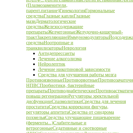
(Плазмозаменители,
парент.питание)
Гинекология
Гормональные
средства
Глазные капли
Глазные
мази
Дерматологические
средства
Железосодержащие
препараты
Желчегонные
Желудочно-кишечный-
тракт
Закрепляющие
Иммуномодуляторы
Йодсодерж
средства
Ноотропные и
транквилизаторы
Неврология
Антидепрессанты
Лечение алкоголизма
Нейролептик
Лечение никотиновой зависимости
Средства для улучшения работы мозга
Противоязвенные
Противорвотные
Противозачаточ
НПВС
Пробиотики, бактерийные
препараты
Противодиабетические
Противоастматич
повыш регенерацию
Регуляторы эректильной
дисфункции
Спазмолитики
Средства для лечения
простатита
Средства коррекции фигуры,
регуляторы аппетита
Средства от синдрома
похмелья
Средства улучшающие пищеварение
(ферменты...)
Слабительные и
ветрогонные
Седативные и снотворные