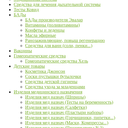
Средства для лечения дыхательной системы
Тесты Ковид
БАДы
БАДы производителя Эвалар
Витамины (поливитамины)
Конфеты и леденцы
Масла эфирные
Ранозаживляющие, повыш регенерацию
Средства для ванн (соли, пенки...)
Вакцины
Гомеопатические средства
Гомеопатические средства Хель
Детские товары
Косметика Джонсон
Соски пустышки бутылочки
Средства детской гигиены
Средства ухода за младенцами
Изделия медицинского назначения
Изделия мед назнач (Шприцы)
Изделия мед назнач (Тесты на беременность)
Изделия мед назнач (Салфетки)
Изделия мед назнач (Пластыри наборы)
Изделия мед назнач (Горчишники, пипетки...)
Изделия мед назнач (Маски, Компрессы...)
Изделия мед назнач (Презервативы №3)