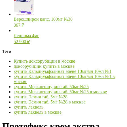
Верошпирон капс. 100мг №30
367
₽
Ленвима 4мг
52 900
₽
Теги
Купить доксорубицин в москве
доксорубицин купить в москве
купить Кальциумфолинат-эбеве 10мг/мл 10мл №1
купить Кальциумфолинат-эбеве 10мг/мл 10мл №1 в
москве
купить Меркаптопурин таб. 50мг №25
купить Меркаптопурин таб. 50мг №25 в москве
купить Эсмия таб. 5мг №28
купить Эсмия таб. 5мг №28 в москве
купить лаквель
купить лаквель в москве
Протефикс крем экстра