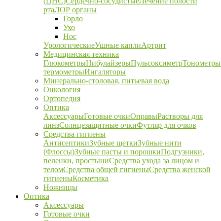
(ЦНС)
Сердечно-сосудистые
Лечение полости
рта
ЛОР органы
Горло
Ухо
Нос
Урологические
Ушные капли
Артрит
Медицинская техника
Глюкометры
Нибулайзеры
Пульсоксиметр
Тонометры
термометры
Ингаляторы
Минерально-столовая, питьевая вода
Онкология
Ортопедия
Оптика
Аксессуары
Готовые очки
Оправы
Растворы для
линз
Солнцезащитные очки
Футляр для очков
Средства гигиены
Антисептики
Зубные щетки
Зубные нити
(Флоссы)
Зубные пасты и порошки
Подгузники,
пеленки, простыни
Средства ухода за лицом и
телом
Средства общей гигиены
Средства женской
гигиены
Косметика
Ножницы
Оптика
Аксессуары
Готовые очки