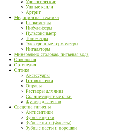
Урологические
Ушные капли
Артрит
Медицинская техника
Глюкометры
Нибулайзеры
Пульсоксиметр
Тонометры
Электронные термометры
Ингаляторы
Минерально-столовая, питьевая вода
Онкология
Ортопедия
Оптика
Аксессуары
Готовые очки
Оправы
Растворы для линз
Солнцезащитные очки
Футляр для очков
Средства гигиены
Антисептики
Зубные щетки
Зубные нити (Флоссы)
Зубные пасты и порошки