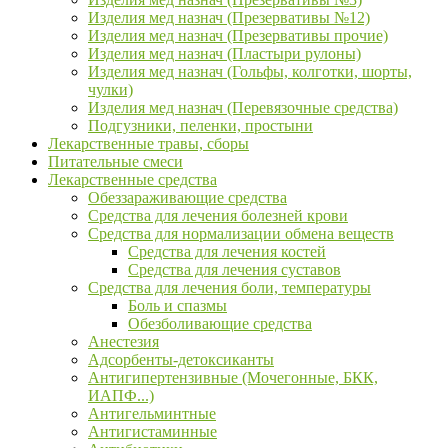
Изделия мед назнач (Презервативы №12)
Изделия мед назнач (Презервативы прочие)
Изделия мед назнач (Пластыри рулоны)
Изделия мед назнач (Гольфы, колготки, шорты,
чулки)
Изделия мед назнач (Перевязочные средства)
Подгузники, пеленки, простыни
Лекарственные травы, сборы
Питательные смеси
Лекарственные средства
Обеззараживающие средства
Средства для лечения болезней крови
Средства для нормализации обмена веществ
Средства для лечения костей
Средства для лечения суставов
Средства для лечения боли, температуры
Боль и спазмы
Обезболивающие средства
Анестезия
Адсорбенты-детоксиканты
Антигипертензивные (Мочегонные, БКК,
ИАПФ...)
Антигельминтные
Антигистаминные