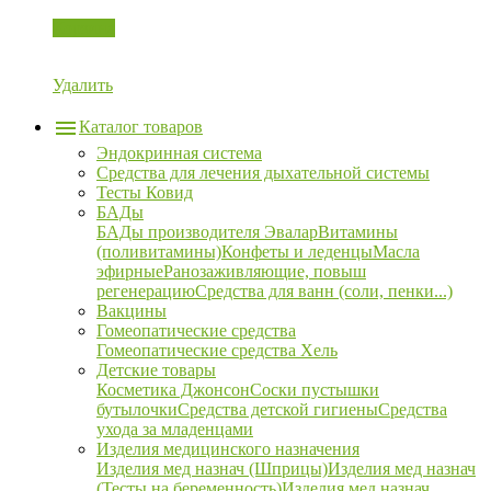
Корзина
Удалить
Каталог товаров
Эндокринная система
Средства для лечения дыхательной системы
Тесты Ковид
БАДы
БАДы производителя Эвалар
Витамины
(поливитамины)
Конфеты и леденцы
Масла
эфирные
Ранозаживляющие, повыш
регенерацию
Средства для ванн (соли, пенки...)
Вакцины
Гомеопатические средства
Гомеопатические средства Хель
Детские товары
Косметика Джонсон
Соски пустышки
бутылочки
Средства детской гигиены
Средства
ухода за младенцами
Изделия медицинского назначения
Изделия мед назнач (Шприцы)
Изделия мед назнач
(Тесты на беременность)
Изделия мед назнач