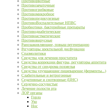
Противорвотные
Противозачаточные
Противогрибковые
Противомикробное
Противопедикулезные
ПротивоВоспалительные НПВС
Пробиотики, бактерийные препараты
Противодиабетические
Противоастматические
Противовирусные
Ранозаживляющие, повыш регенерацию
Регуляторы эректильной дисфункции
Спазмолитики
Средства для лечения простатита
Средства коррекции фигуры, регуляторы аппетита
Средства от синдрома похмелья
Средства улучшающие пищеварение (ферменты...)
Слабительные и ветрогонные
Седативные и снотворные (ЦНС)
Сердечно-сосудистые
Лечение полости рта
ЛОР органы
Горло
Ухо
Нос