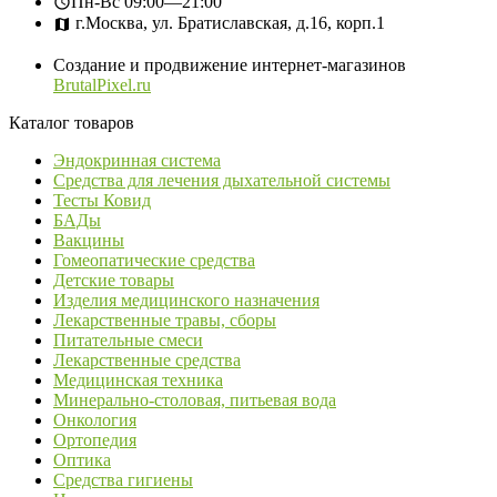
Пн-Вс
09:00—21:00
г.Москва, ул. Братиславская, д.16, корп.1
Создание и продвижение интернет-магазинов
BrutalPixel.ru
Каталог товаров
Эндокринная система
Средства для лечения дыхательной системы
Тесты Ковид
БАДы
Вакцины
Гомеопатические средства
Детские товары
Изделия медицинского назначения
Лекарственные травы, сборы
Питательные смеси
Лекарственные средства
Медицинская техника
Минерально-столовая, питьевая вода
Онкология
Ортопедия
Оптика
Средства гигиены