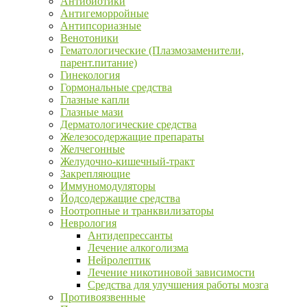
Антибиотики
Антигеморройные
Антипсориазные
Венотоники
Гематологические (Плазмозаменители,
парент.питание)
Гинекология
Гормональные средства
Глазные капли
Глазные мази
Дерматологические средства
Железосодержащие препараты
Желчегонные
Желудочно-кишечный-тракт
Закрепляющие
Иммуномодуляторы
Йодсодержащие средства
Ноотропные и транквилизаторы
Неврология
Антидепрессанты
Лечение алкоголизма
Нейролептик
Лечение никотиновой зависимости
Средства для улучшения работы мозга
Противоязвенные