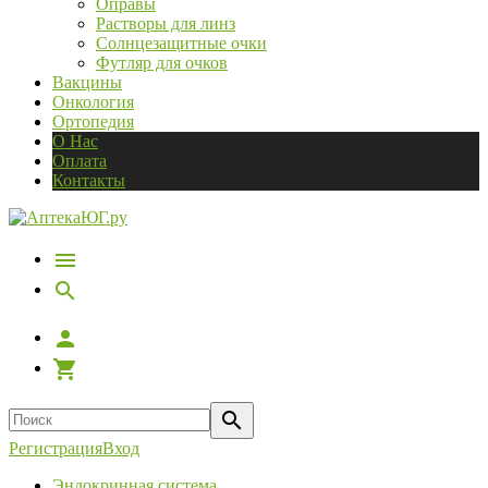
Оправы
Растворы для линз
Солнцезащитные очки
Футляр для очков
Вакцины
Онкология
Ортопедия
О Нас
Оплата
Контакты
Регистрация
Вход
Эндокринная система