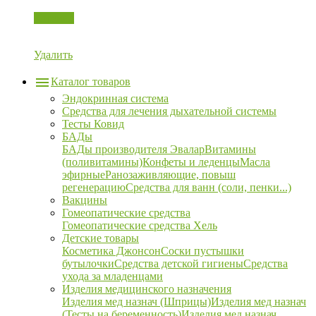
Корзина
Удалить
Каталог товаров
Эндокринная система
Средства для лечения дыхательной системы
Тесты Ковид
БАДы
БАДы производителя Эвалар
Витамины
(поливитамины)
Конфеты и леденцы
Масла
эфирные
Ранозаживляющие, повыш
регенерацию
Средства для ванн (соли, пенки...)
Вакцины
Гомеопатические средства
Гомеопатические средства Хель
Детские товары
Косметика Джонсон
Соски пустышки
бутылочки
Средства детской гигиены
Средства
ухода за младенцами
Изделия медицинского назначения
Изделия мед назнач (Шприцы)
Изделия мед назнач
(Тесты на беременность)
Изделия мед назнач