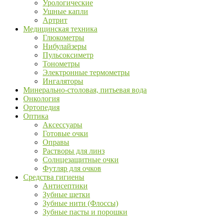
Урологические
Ушные капли
Артрит
Медицинская техника
Глюкометры
Нибулайзеры
Пульсоксиметр
Тонометры
Электронные термометры
Ингаляторы
Минерально-столовая, питьевая вода
Онкология
Ортопедия
Оптика
Аксессуары
Готовые очки
Оправы
Растворы для линз
Солнцезащитные очки
Футляр для очков
Средства гигиены
Антисептики
Зубные щетки
Зубные нити (Флоссы)
Зубные пасты и порошки