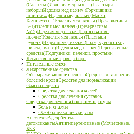
(Салфетки)
Изделия мед назнач (Пластыри
наборы)
Изделия мед назнач (Горчишники,
пипетки...)
Изделия мед назнач (Маски,
Компрессы...)
Изделия мед назнач (Презервативы
№3)
Изделия мед назнач (Презервативы
№12)
Изделия мед назнач (Презервативы
прочие)
Изделия мед назнач (Пластыри
рулоны)
Изделия мед назнач (Гольфы, колготки,
шорты, чулки)
Изделия мед назнач (Перевязочные
средства)
Подгузники, пеленки, простыни
Лекарственные травы, сборы
Питательные смеси
Лекарственные средства
Обеззараживающие средства
Средства для лечения
болезней крови
Средства для нормализации
обмена веществ
Средства для лечения костей
Средства для лечения суставов
Средства для лечения боли, температуры
Боль и спазмы
Обезболивающие средства
Анестезия
Адсорбенты-
детоксиканты
Антигипертензивные (Мочегонные,
БКК,
ИАПФ...)
Антигельминтные
Антигистаминные
Анти