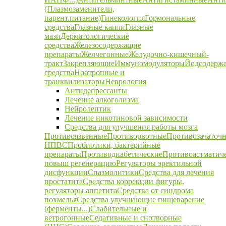
(Плазмозаменители,
парент.питание)
Гинекология
Гормональные
средства
Глазные капли
Глазные
мази
Дерматологические
средства
Железосодержащие
препараты
Желчегонные
Желудочно-кишечный-
тракт
Закрепляющие
Иммуномодуляторы
Йодсодерж
средства
Ноотропные и
транквилизаторы
Неврология
Антидепрессанты
Лечение алкоголизма
Нейролептик
Лечение никотиновой зависимости
Средства для улучшения работы мозга
Противоязвенные
Противорвотные
Противозачаточ
НПВС
Пробиотики, бактерийные
препараты
Противодиабетические
Противоастматич
повыш регенерацию
Регуляторы эректильной
дисфункции
Спазмолитики
Средства для лечения
простатита
Средства коррекции фигуры,
регуляторы аппетита
Средства от синдрома
похмелья
Средства улучшающие пищеварение
(ферменты...)
Слабительные и
ветрогонные
Седативные и снотворные