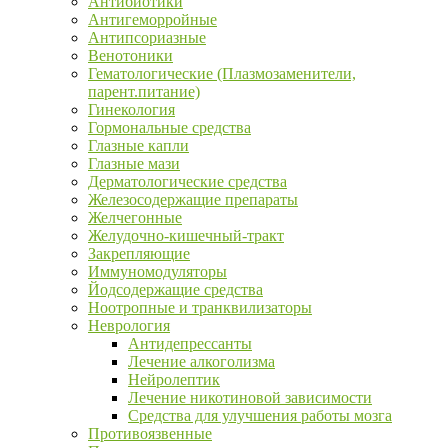
Антибиотики
Антигеморройные
Антипсориазные
Венотоники
Гематологические (Плазмозаменители,
парент.питание)
Гинекология
Гормональные средства
Глазные капли
Глазные мази
Дерматологические средства
Железосодержащие препараты
Желчегонные
Желудочно-кишечный-тракт
Закрепляющие
Иммуномодуляторы
Йодсодержащие средства
Ноотропные и транквилизаторы
Неврология
Антидепрессанты
Лечение алкоголизма
Нейролептик
Лечение никотиновой зависимости
Средства для улучшения работы мозга
Противоязвенные