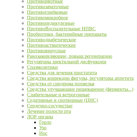
Противорвотные
Противозачаточные
Противогрибковые
Противомикробное
Противопедикулезные
ПротивоВоспалительные НПВС
Пробиотики, бактерийные препараты
Противодиабетические
Противоастматические
Противовирусные
Ранозаживляющие, повыш регенерацию
Регуляторы эректильной дисфункции
Спазмолитики
Средства для лечения простатита
Средства коррекции фигуры, регуляторы аппетита
Средства от синдрома похмелья
Средства улучшающие пищеварение (ферменты...)
Слабительные и ветрогонные
Седативные и снотворные (ЦНС)
Сердечно-сосудистые
Лечение полости рта
ЛОР органы
Горло
Ухо
Нос