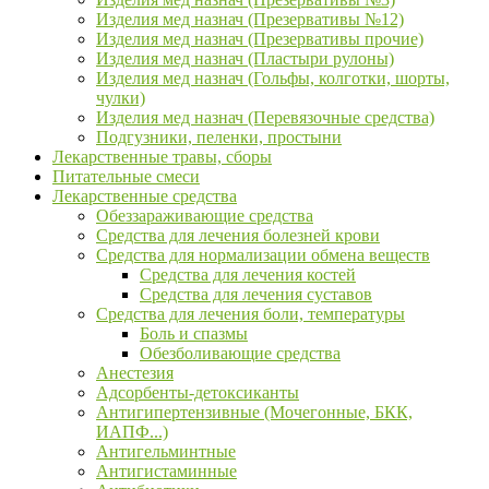
Изделия мед назнач (Презервативы №12)
Изделия мед назнач (Презервативы прочие)
Изделия мед назнач (Пластыри рулоны)
Изделия мед назнач (Гольфы, колготки, шорты,
чулки)
Изделия мед назнач (Перевязочные средства)
Подгузники, пеленки, простыни
Лекарственные травы, сборы
Питательные смеси
Лекарственные средства
Обеззараживающие средства
Средства для лечения болезней крови
Средства для нормализации обмена веществ
Средства для лечения костей
Средства для лечения суставов
Средства для лечения боли, температуры
Боль и спазмы
Обезболивающие средства
Анестезия
Адсорбенты-детоксиканты
Антигипертензивные (Мочегонные, БКК,
ИАПФ...)
Антигельминтные
Антигистаминные