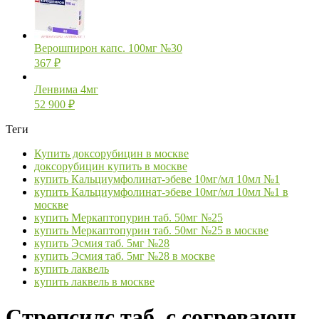
Верошпирон капс. 100мг №30
367
₽
Ленвима 4мг
52 900
₽
Теги
Купить доксорубицин в москве
доксорубицин купить в москве
купить Кальциумфолинат-эбеве 10мг/мл 10мл №1
купить Кальциумфолинат-эбеве 10мг/мл 10мл №1 в
москве
купить Меркаптопурин таб. 50мг №25
купить Меркаптопурин таб. 50мг №25 в москве
купить Эсмия таб. 5мг №28
купить Эсмия таб. 5мг №28 в москве
купить лаквель
купить лаквель в москве
Стрепсилс таб. с согревающ.