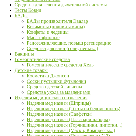
Средства для лечения дыхательной системы
Тесты Ковид
БАДы
БАДы производителя Эвалар
Витамины (поливитамины)
Конфеты и леденцы
Масла эфирные
Ранозаживляющие, повыш регенерацию
Средства для ванн (соли, пенки...)
Вакцины
Гомеопатические средства
Гомеопатические средства Хель
Детские товары
Косметика Джонсон
Соски пустышки бутылочки
Средства детской гигиены
Средства ухода за младенцами
Изделия медицинского назначения
Изделия мед назнач (Шприцы)
Изделия мед назнач (Тесты на беременность)
Изделия мед назнач (Салфетки)
Изделия мед назнач (Пластыри наборы)
Изделия мед назнач (Горчишники, пипетки...)
Изделия мед назнач (Маски, Компрессы...)
Изделия мед назнач (Презервативы №3)