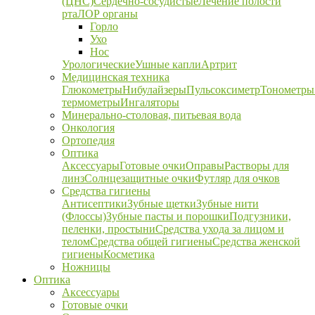
(ЦНС)
Сердечно-сосудистые
Лечение полости
рта
ЛОР органы
Горло
Ухо
Нос
Урологические
Ушные капли
Артрит
Медицинская техника
Глюкометры
Нибулайзеры
Пульсоксиметр
Тонометры
термометры
Ингаляторы
Минерально-столовая, питьевая вода
Онкология
Ортопедия
Оптика
Аксессуары
Готовые очки
Оправы
Растворы для
линз
Солнцезащитные очки
Футляр для очков
Средства гигиены
Антисептики
Зубные щетки
Зубные нити
(Флоссы)
Зубные пасты и порошки
Подгузники,
пеленки, простыни
Средства ухода за лицом и
телом
Средства общей гигиены
Средства женской
гигиены
Косметика
Ножницы
Оптика
Аксессуары
Готовые очки