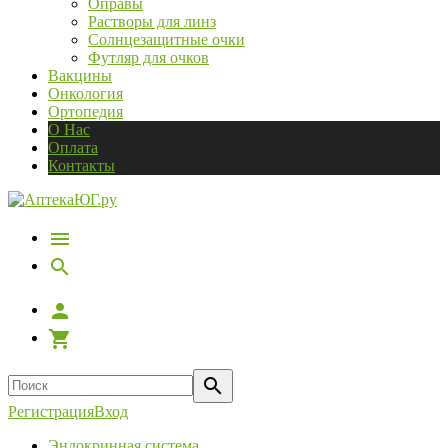
Оправы
Растворы для линз
Солнцезащитные очки
Футляр для очков
Вакцины
Онкология
Ортопедия
О Нас
Оплата
Контакты
Регистрация
Вход
Эндокринная система