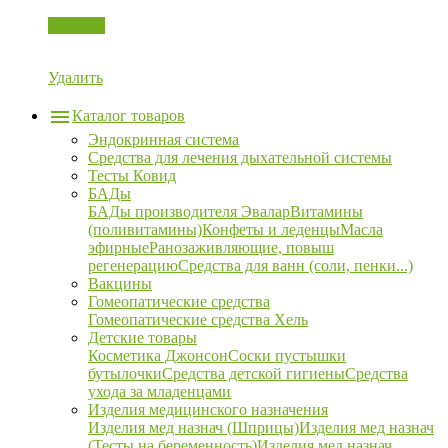
Корзина
Удалить
Каталог товаров
Эндокринная система
Средства для лечения дыхательной системы
Тесты Ковид
БАДы
БАДы производителя Эвалар
Витамины
(поливитамины)
Конфеты и леденцы
Масла
эфирные
Ранозаживляющие, повыш
регенерацию
Средства для ванн (соли, пенки...)
Вакцины
Гомеопатические средства
Гомеопатические средства Хель
Детские товары
Косметика Джонсон
Соски пустышки
бутылочки
Средства детской гигиены
Средства
ухода за младенцами
Изделия медицинского назначения
Изделия мед назнач (Шприцы)
Изделия мед назнач
(Тесты на беременность)
Изделия мед назнач