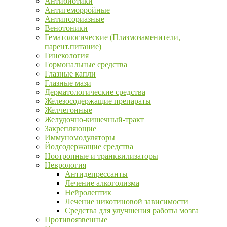
Антибиотики
Антигеморройные
Антипсориазные
Венотоники
Гематологические (Плазмозаменители,
парент.питание)
Гинекология
Гормональные средства
Глазные капли
Глазные мази
Дерматологические средства
Железосодержащие препараты
Желчегонные
Желудочно-кишечный-тракт
Закрепляющие
Иммуномодуляторы
Йодсодержащие средства
Ноотропные и транквилизаторы
Неврология
Антидепрессанты
Лечение алкоголизма
Нейролептик
Лечение никотиновой зависимости
Средства для улучшения работы мозга
Противоязвенные