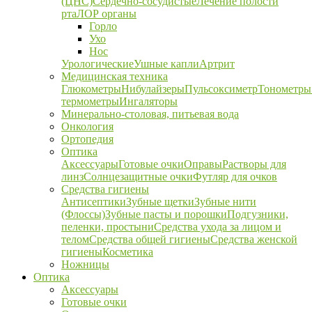
(ЦНС)
Сердечно-сосудистые
Лечение полости
рта
ЛОР органы
Горло
Ухо
Нос
Урологические
Ушные капли
Артрит
Медицинская техника
Глюкометры
Нибулайзеры
Пульсоксиметр
Тонометры
термометры
Ингаляторы
Минерально-столовая, питьевая вода
Онкология
Ортопедия
Оптика
Аксессуары
Готовые очки
Оправы
Растворы для
линз
Солнцезащитные очки
Футляр для очков
Средства гигиены
Антисептики
Зубные щетки
Зубные нити
(Флоссы)
Зубные пасты и порошки
Подгузники,
пеленки, простыни
Средства ухода за лицом и
телом
Средства общей гигиены
Средства женской
гигиены
Косметика
Ножницы
Оптика
Аксессуары
Готовые очки