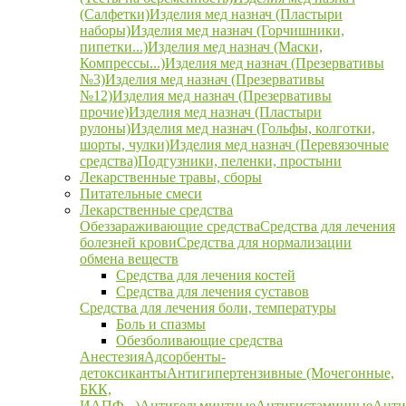
(Салфетки)
Изделия мед назнач (Пластыри
наборы)
Изделия мед назнач (Горчишники,
пипетки...)
Изделия мед назнач (Маски,
Компрессы...)
Изделия мед назнач (Презервативы
№3)
Изделия мед назнач (Презервативы
№12)
Изделия мед назнач (Презервативы
прочие)
Изделия мед назнач (Пластыри
рулоны)
Изделия мед назнач (Гольфы, колготки,
шорты, чулки)
Изделия мед назнач (Перевязочные
средства)
Подгузники, пеленки, простыни
Лекарственные травы, сборы
Питательные смеси
Лекарственные средства
Обеззараживающие средства
Средства для лечения
болезней крови
Средства для нормализации
обмена веществ
Средства для лечения костей
Средства для лечения суставов
Средства для лечения боли, температуры
Боль и спазмы
Обезболивающие средства
Анестезия
Адсорбенты-
детоксиканты
Антигипертензивные (Мочегонные,
БКК,
ИАПФ...)
Антигельминтные
Антигистаминные
Анти