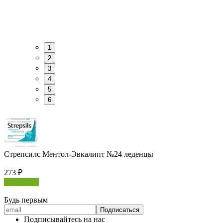
1
2
3
4
5
6
Стрепсилс Ментол-Эвкалипт №24 леденцы
273
₽
В корзину
Будь первым
Подписывайтесь на нас