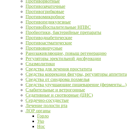
Противорвотные
Противозачаточные
Противогрибковые
Противомикробное
Противопедикулезные
ПротивоВоспалительные НПВС
Пробиотики, бактерийные препараты
Противодиабетические
Противоастматические
Противовирусные
Ранозаживляющие, повыш регенерацию
Регуляторы эректильной дисфункции
Спазмолитики
Средства для лечения простатита
Средства коррекции фигуры, регуляторы аппетита
Средства от синдрома похмелья
Средства улучшающие пищеварение (ферменты...)
Слабительные и ветрогонные
Седативные и снотворные (ЦНС)
Сердечно-сосудистые
Лечение полости рта
ЛОР органы
Горло
Ухо
Нос