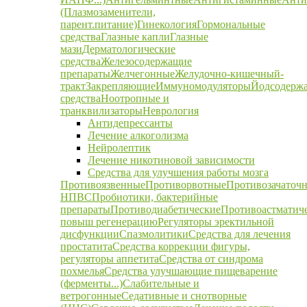
(Плазмозаменители,
парент.питание)
Гинекология
Гормональные
средства
Глазные капли
Глазные
мази
Дерматологические
средства
Железосодержащие
препараты
Желчегонные
Желудочно-кишечный-
тракт
Закрепляющие
Иммуномодуляторы
Йодсодерж
средства
Ноотропные и
транквилизаторы
Неврология
Антидепрессанты
Лечение алкоголизма
Нейролептик
Лечение никотиновой зависимости
Средства для улучшения работы мозга
Противоязвенные
Противорвотные
Противозачаточ
НПВС
Пробиотики, бактерийные
препараты
Противодиабетические
Противоастматич
повыш регенерацию
Регуляторы эректильной
дисфункции
Спазмолитики
Средства для лечения
простатита
Средства коррекции фигуры,
регуляторы аппетита
Средства от синдрома
похмелья
Средства улучшающие пищеварение
(ферменты...)
Слабительные и
ветрогонные
Седативные и снотворные