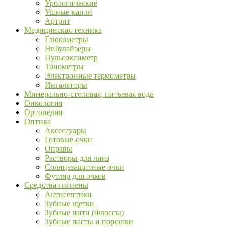
Урологические
Ушные капли
Артрит
Медицинская техника
Глюкометры
Нибулайзеры
Пульсоксиметр
Тонометры
Электронные термометры
Ингаляторы
Минерально-столовая, питьевая вода
Онкология
Ортопедия
Оптика
Аксессуары
Готовые очки
Оправы
Растворы для линз
Солнцезащитные очки
Футляр для очков
Средства гигиены
Антисептики
Зубные щетки
Зубные нити (Флоссы)
Зубные пасты и порошки