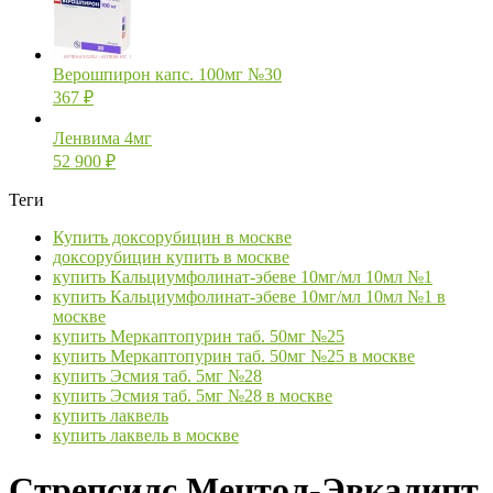
Верошпирон капс. 100мг №30
367
₽
Ленвима 4мг
52 900
₽
Теги
Купить доксорубицин в москве
доксорубицин купить в москве
купить Кальциумфолинат-эбеве 10мг/мл 10мл №1
купить Кальциумфолинат-эбеве 10мг/мл 10мл №1 в
москве
купить Меркаптопурин таб. 50мг №25
купить Меркаптопурин таб. 50мг №25 в москве
купить Эсмия таб. 5мг №28
купить Эсмия таб. 5мг №28 в москве
купить лаквель
купить лаквель в москве
Стрепсилс Ментол-Эвкалипт