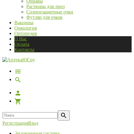
Оправы
Растворы для линз
Солнцезащитные очки
Футляр для очков
Вакцины
Онкология
Ортопедия
О Нас
Оплата
Контакты
Регистрация
Вход
Эндокринная система