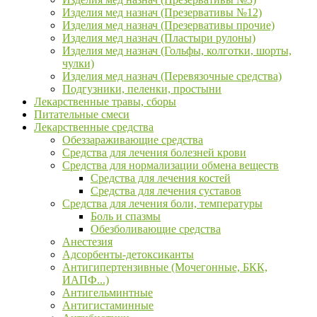
Изделия мед назнач (Презервативы №12)
Изделия мед назнач (Презервативы прочие)
Изделия мед назнач (Пластыри рулоны)
Изделия мед назнач (Гольфы, колготки, шорты,
чулки)
Изделия мед назнач (Перевязочные средства)
Подгузники, пеленки, простыни
Лекарственные травы, сборы
Питательные смеси
Лекарственные средства
Обеззараживающие средства
Средства для лечения болезней крови
Средства для нормализации обмена веществ
Средства для лечения костей
Средства для лечения суставов
Средства для лечения боли, температуры
Боль и спазмы
Обезболивающие средства
Анестезия
Адсорбенты-детоксиканты
Антигипертензивные (Мочегонные, БКК,
ИАПФ...)
Антигельминтные
Антигистаминные