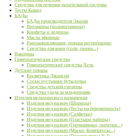
Средства для лечения дыхательной системы
Тесты Ковид
БАДы
БАДы производителя Эвалар
Витамины (поливитамины)
Конфеты и леденцы
Масла эфирные
Ранозаживляющие, повыш регенерацию
Средства для ванн (соли, пенки...)
Вакцины
Гомеопатические средства
Гомеопатические средства Хель
Детские товары
Косметика Джонсон
Соски пустышки бутылочки
Средства детской гигиены
Средства ухода за младенцами
Изделия медицинского назначения
Изделия мед назнач (Шприцы)
Изделия мед назнач (Тесты на беременность)
Изделия мед назнач (Салфетки)
Изделия мед назнач (Пластыри наборы)
Изделия мед назнач (Горчишники, пипетки...)
Изделия мед назнач (Маски, Компрессы...)
Изделия мед назнач (Презервативы №3)