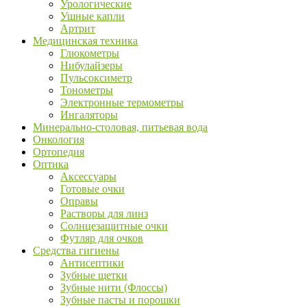
Урологические
Ушные капли
Артрит
Медицинская техника
Глюкометры
Нибулайзеры
Пульсоксиметр
Тонометры
Электронные термометры
Ингаляторы
Минерально-столовая, питьевая вода
Онкология
Ортопедия
Оптика
Аксессуары
Готовые очки
Оправы
Растворы для линз
Солнцезащитные очки
Футляр для очков
Средства гигиены
Антисептики
Зубные щетки
Зубные нити (Флоссы)
Зубные пасты и порошки