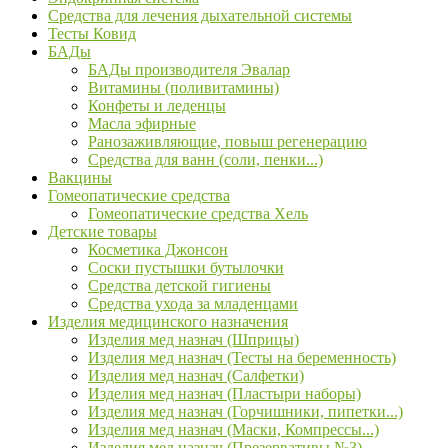
Средства для лечения дыхательной системы
Тесты Ковид
БАДы
БАДы производителя Эвалар
Витамины (поливитамины)
Конфеты и леденцы
Масла эфирные
Ранозаживляющие, повыш регенерацию
Средства для ванн (соли, пенки...)
Вакцины
Гомеопатические средства
Гомеопатические средства Хель
Детские товары
Косметика Джонсон
Соски пустышки бутылочки
Средства детской гигиены
Средства ухода за младенцами
Изделия медицинского назначения
Изделия мед назнач (Шприцы)
Изделия мед назнач (Тесты на беременность)
Изделия мед назнач (Салфетки)
Изделия мед назнач (Пластыри наборы)
Изделия мед назнач (Горчишники, пипетки...)
Изделия мед назнач (Маски, Компрессы...)
Изделия мед назнач (Презервативы №3)