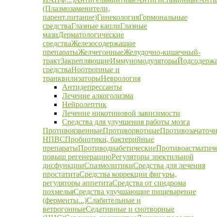
(Плазмозаменители,
парент.питание)
Гинекология
Гормональные
средства
Глазные капли
Глазные
мази
Дерматологические
средства
Железосодержащие
препараты
Желчегонные
Желудочно-кишечный-
тракт
Закрепляющие
Иммуномодуляторы
Йодсодерж
средства
Ноотропные и
транквилизаторы
Неврология
Антидепрессанты
Лечение алкоголизма
Нейролептик
Лечение никотиновой зависимости
Средства для улучшения работы мозга
Противоязвенные
Противорвотные
Противозачаточ
НПВС
Пробиотики, бактерийные
препараты
Противодиабетические
Противоастматич
повыш регенерацию
Регуляторы эректильной
дисфункции
Спазмолитики
Средства для лечения
простатита
Средства коррекции фигуры,
регуляторы аппетита
Средства от синдрома
похмелья
Средства улучшающие пищеварение
(ферменты...)
Слабительные и
ветрогонные
Седативные и снотворные