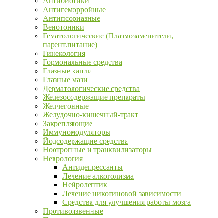
Антибиотики
Антигеморройные
Антипсориазные
Венотоники
Гематологические (Плазмозаменители,
парент.питание)
Гинекология
Гормональные средства
Глазные капли
Глазные мази
Дерматологические средства
Железосодержащие препараты
Желчегонные
Желудочно-кишечный-тракт
Закрепляющие
Иммуномодуляторы
Йодсодержащие средства
Ноотропные и транквилизаторы
Неврология
Антидепрессанты
Лечение алкоголизма
Нейролептик
Лечение никотиновой зависимости
Средства для улучшения работы мозга
Противоязвенные