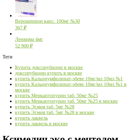
Верошпирон капс. 100мг №30
367
₽
Ленвима 4мг
52 900
₽
Теги
Купить доксорубицин в москве
доксорубицин купить в москве
купить Кальциумфолинат-эбеве 10мг/мл 10мл №1
купить Кальциумфолинат-эбеве 10мг/мл 10мл №1 в
москве
купить Меркаптопурин таб. 50мг №25
купить Меркаптопурин таб. 50мг №25 в москве
купить Эсмия таб. 5мг №28
купить Эсмия таб. 5мг №28 в москве
купить лаквель
купить лаквель в москве
Ксимелин эко с ментолом