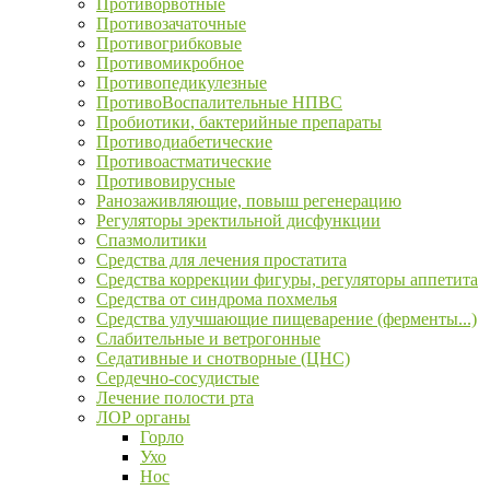
Противорвотные
Противозачаточные
Противогрибковые
Противомикробное
Противопедикулезные
ПротивоВоспалительные НПВС
Пробиотики, бактерийные препараты
Противодиабетические
Противоастматические
Противовирусные
Ранозаживляющие, повыш регенерацию
Регуляторы эректильной дисфункции
Спазмолитики
Средства для лечения простатита
Средства коррекции фигуры, регуляторы аппетита
Средства от синдрома похмелья
Средства улучшающие пищеварение (ферменты...)
Слабительные и ветрогонные
Седативные и снотворные (ЦНС)
Сердечно-сосудистые
Лечение полости рта
ЛОР органы
Горло
Ухо
Нос