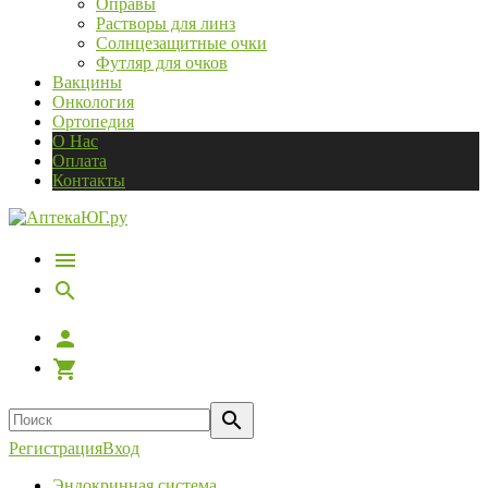
Оправы
Растворы для линз
Солнцезащитные очки
Футляр для очков
Вакцины
Онкология
Ортопедия
О Нас
Оплата
Контакты
Регистрация
Вход
Эндокринная система