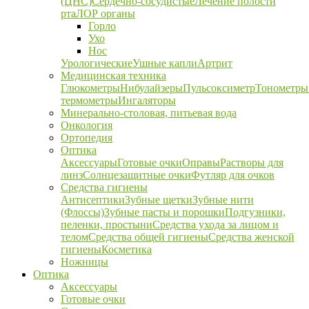
(ЦНС)
Сердечно-сосудистые
Лечение полости
рта
ЛОР органы
Горло
Ухо
Нос
Урологические
Ушные капли
Артрит
Медицинская техника
Глюкометры
Нибулайзеры
Пульсоксиметр
Тонометры
термометры
Ингаляторы
Минерально-столовая, питьевая вода
Онкология
Ортопедия
Оптика
Аксессуары
Готовые очки
Оправы
Растворы для
линз
Солнцезащитные очки
Футляр для очков
Средства гигиены
Антисептики
Зубные щетки
Зубные нити
(Флоссы)
Зубные пасты и порошки
Подгузники,
пеленки, простыни
Средства ухода за лицом и
телом
Средства общей гигиены
Средства женской
гигиены
Косметика
Ножницы
Оптика
Аксессуары
Готовые очки