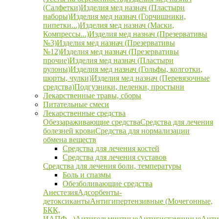
(Салфетки)
Изделия мед назнач (Пластыри
наборы)
Изделия мед назнач (Горчишники,
пипетки...)
Изделия мед назнач (Маски,
Компрессы...)
Изделия мед назнач (Презервативы
№3)
Изделия мед назнач (Презервативы
№12)
Изделия мед назнач (Презервативы
прочие)
Изделия мед назнач (Пластыри
рулоны)
Изделия мед назнач (Гольфы, колготки,
шорты, чулки)
Изделия мед назнач (Перевязочные
средства)
Подгузники, пеленки, простыни
Лекарственные травы, сборы
Питательные смеси
Лекарственные средства
Обеззараживающие средства
Средства для лечения
болезней крови
Средства для нормализации
обмена веществ
Средства для лечения костей
Средства для лечения суставов
Средства для лечения боли, температуры
Боль и спазмы
Обезболивающие средства
Анестезия
Адсорбенты-
детоксиканты
Антигипертензивные (Мочегонные,
БКК,
ИАПФ...)
Антигельминтные
Антигистаминные
Анти