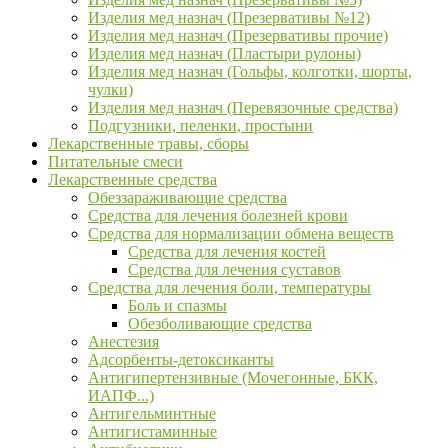
Изделия мед назнач (Презервативы №12)
Изделия мед назнач (Презервативы прочие)
Изделия мед назнач (Пластыри рулоны)
Изделия мед назнач (Гольфы, колготки, шорты,
чулки)
Изделия мед назнач (Перевязочные средства)
Подгузники, пеленки, простыни
Лекарственные травы, сборы
Питательные смеси
Лекарственные средства
Обеззараживающие средства
Средства для лечения болезней крови
Средства для нормализации обмена веществ
Средства для лечения костей
Средства для лечения суставов
Средства для лечения боли, температуры
Боль и спазмы
Обезболивающие средства
Анестезия
Адсорбенты-детоксиканты
Антигипертензивные (Мочегонные, БКК,
ИАПФ...)
Антигельминтные
Антигистаминные