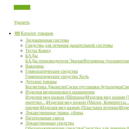
Корзина
Удалить
Каталог товаров
Эндокринная система
Средства для лечения дыхательной системы
Тесты Ковид
БАДы
БАДы производителя Эвалар
Витамины (поливитам
Вакцины
Гомеопатические средства
Гомеопатические средства Хель
Детские товары
Косметика Джонсон
Соски пустышки бутылочки
Сре
Изделия медицинского назначения
Изделия мед назнач (Шприцы)
Изделия мед назнач (
пипетки...)
Изделия мед назнач (Маски, Компрессы...
прочие)
Изделия мед назнач (Пластыри рулоны)
Изде
Лекарственные травы, сборы
Питательные смеси
Лекарственные средства
Обеззараживающие средства
Средства для лечения 