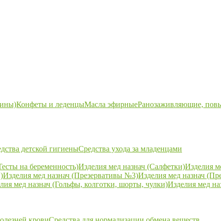
ины)
Конфеты и леденцы
Масла эфирные
Ранозаживляющие, пов
дства детской гигиены
Средства ухода за младенцами
Тесты на беременность)
Изделия мед назнач (Салфетки)
Изделия м
)
Изделия мед назнач (Презервативы №3)
Изделия мед назнач (Пр
лия мед назнач (Гольфы, колготки, шорты, чулки)
Изделия мед на
болезней крови
Средства для нормализации обмена веществ