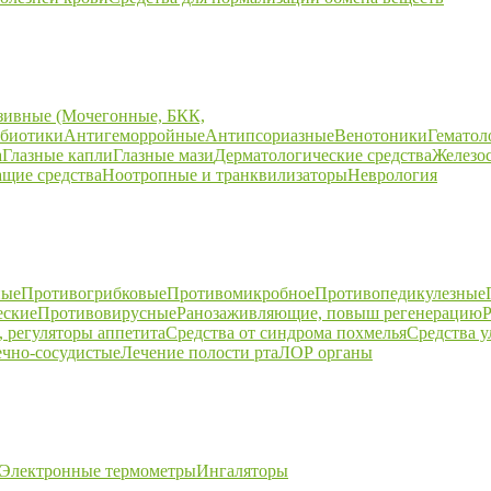
зивные (Мочегонные, БКК,
биотики
Антигеморройные
Антипсориазные
Венотоники
Гематол
а
Глазные капли
Глазные мази
Дерматологические средства
Железо
щие средства
Ноотропные и транквилизаторы
Неврология
ные
Противогрибковые
Противомикробное
Противопедикулезные
еские
Противовирусные
Ранозаживляющие, повыш регенерацию
Р
 регуляторы аппетита
Средства от синдрома похмелья
Средства 
ечно-сосудистые
Лечение полости рта
ЛОР органы
Электронные термометры
Ингаляторы