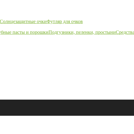
Солнцезащитные очки
Футляр для очков
убные пасты и порошки
Подгузники, пеленки, простыни
Средства