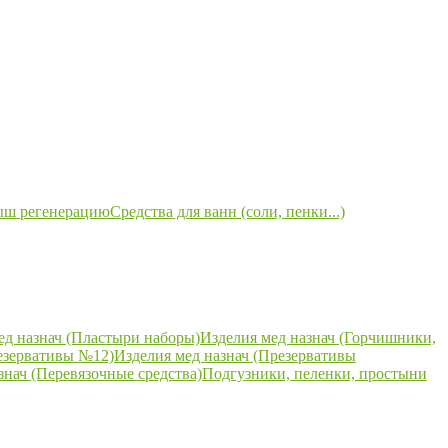
ыш регенерацию
Средства для ванн (соли, пенки...)
ед назнач (Пластыри наборы)
Изделия мед назнач (Горчишники,
езервативы №12)
Изделия мед назнач (Презервативы
знач (Перевязочные средства)
Подгузники, пеленки, простыни