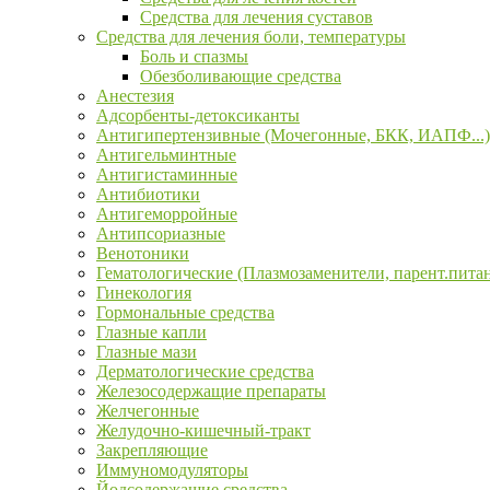
Средства для лечения суставов
Средства для лечения боли, температуры
Боль и спазмы
Обезболивающие средства
Анестезия
Адсорбенты-детоксиканты
Антигипертензивные (Мочегонные, БКК, ИАПФ...)
Антигельминтные
Антигистаминные
Антибиотики
Антигеморройные
Антипсориазные
Венотоники
Гематологические (Плазмозаменители, парент.пита
Гинекология
Гормональные средства
Глазные капли
Глазные мази
Дерматологические средства
Железосодержащие препараты
Желчегонные
Желудочно-кишечный-тракт
Закрепляющие
Иммуномодуляторы
Йодсодержащие средства