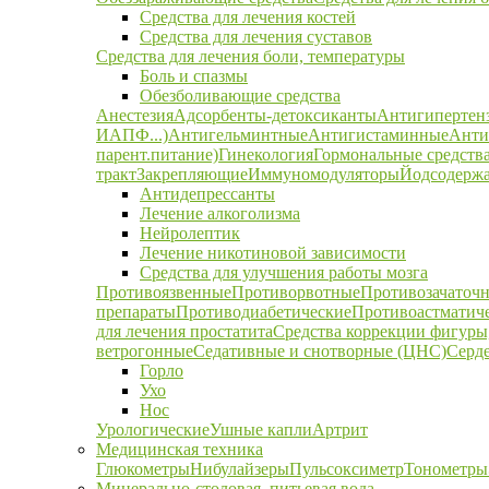
Средства для лечения костей
Средства для лечения суставов
Средства для лечения боли, температуры
Боль и спазмы
Обезболивающие средства
Анестезия
Адсорбенты-детоксиканты
Антигипертен
ИАПФ...)
Антигельминтные
Антигистаминные
Анти
парент.питание)
Гинекология
Гормональные средств
тракт
Закрепляющие
Иммуномодуляторы
Йодсодержа
Антидепрессанты
Лечение алкоголизма
Нейролептик
Лечение никотиновой зависимости
Средства для улучшения работы мозга
Противоязвенные
Противорвотные
Противозачаточ
препараты
Противодиабетические
Противоастматич
для лечения простатита
Средства коррекции фигуры,
ветрогонные
Седативные и снотворные (ЦНС)
Серд
Горло
Ухо
Нос
Урологические
Ушные капли
Артрит
Медицинская техника
Глюкометры
Нибулайзеры
Пульсоксиметр
Тонометры
Минерально-столовая, питьевая вода