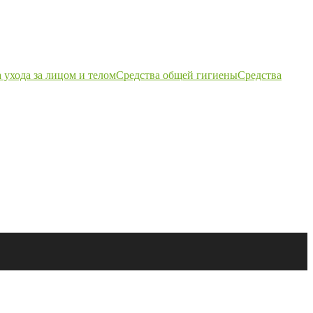
 ухода за лицом и телом
Средства общей гигиены
Средства