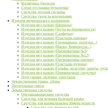
Косметика Джонсон
Соски пустышки бутылочки
Средства детской гигиены
Средства ухода за младенцами
Изделия медицинского назначения
Изделия мед назнач (Шприцы)
Изделия мед назнач (Тесты на беременность)
Изделия мед назнач (Салфетки)
Изделия мед назнач (Пластыри наборы)
Изделия мед назнач (Горчишники, пипетки...)
Изделия мед назнач (Маски, Компрессы...)
Изделия мед назнач (Презервативы №3)
Изделия мед назнач (Презервативы №12)
Изделия мед назнач (Презервативы прочие)
Изделия мед назнач (Пластыри рулоны)
Изделия мед назнач (Гольфы, колготки, шорты, чулк
Изделия мед назнач (Перевязочные средства)
Подгузники, пеленки, простыни
Лекарственные травы, сборы
Питательные смеси
Лекарственные средства
Обеззараживающие средства
Средства для лечения болезней крови
Средства для нормализации обмена веществ
Средства для лечения костей