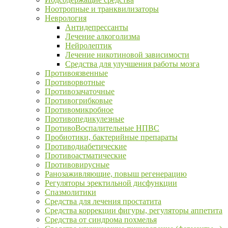
Ноотропные и транквилизаторы
Неврология
Антидепрессанты
Лечение алкоголизма
Нейролептик
Лечение никотиновой зависимости
Средства для улучшения работы мозга
Противоязвенные
Противорвотные
Противозачаточные
Противогрибковые
Противомикробное
Противопедикулезные
ПротивоВоспалительные НПВС
Пробиотики, бактерийные препараты
Противодиабетические
Противоастматические
Противовирусные
Ранозаживляющие, повыш регенерацию
Регуляторы эректильной дисфункции
Спазмолитики
Средства для лечения простатита
Средства коррекции фигуры, регуляторы аппетита
Средства от синдрома похмелья