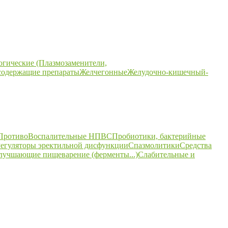
огические (Плазмозаменители,
содержащие препараты
Желчегонные
Желудочно-кишечный-
ПротивоВоспалительные НПВС
Пробиотики, бактерийные
егуляторы эректильной дисфункции
Спазмолитики
Средства
улучшающие пищеварение (ферменты...)
Слабительные и