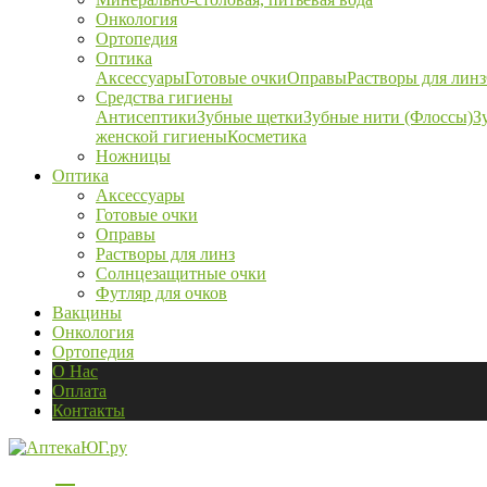
Онкология
Ортопедия
Оптика
Аксессуары
Готовые очки
Оправы
Растворы для линз
Средства гигиены
Антисептики
Зубные щетки
Зубные нити (Флоссы)
З
женской гигиены
Косметика
Ножницы
Оптика
Аксессуары
Готовые очки
Оправы
Растворы для линз
Солнцезащитные очки
Футляр для очков
Вакцины
Онкология
Ортопедия
О Нас
Оплата
Контакты