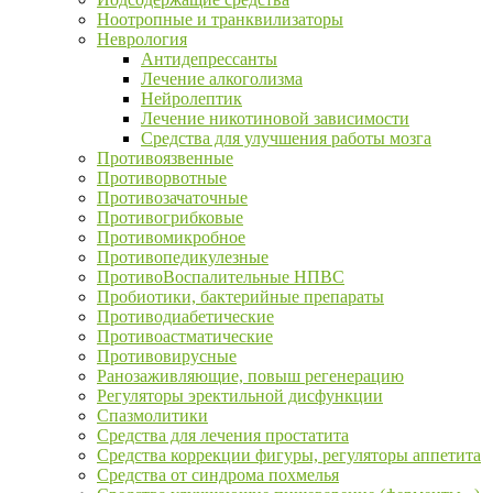
Ноотропные и транквилизаторы
Неврология
Антидепрессанты
Лечение алкоголизма
Нейролептик
Лечение никотиновой зависимости
Средства для улучшения работы мозга
Противоязвенные
Противорвотные
Противозачаточные
Противогрибковые
Противомикробное
Противопедикулезные
ПротивоВоспалительные НПВС
Пробиотики, бактерийные препараты
Противодиабетические
Противоастматические
Противовирусные
Ранозаживляющие, повыш регенерацию
Регуляторы эректильной дисфункции
Спазмолитики
Средства для лечения простатита
Средства коррекции фигуры, регуляторы аппетита
Средства от синдрома похмелья