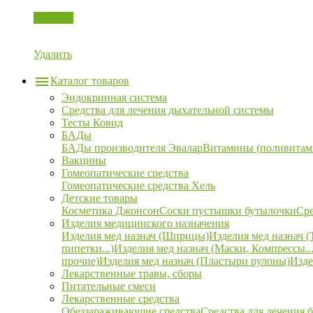
Корзина
Удалить
Каталог товаров
Эндокринная система
Средства для лечения дыхательной системы
Тесты Ковид
БАДы
БАДы производителя Эвалар
Витамины (поливитам
Вакцины
Гомеопатические средства
Гомеопатические средства Хель
Детские товары
Косметика Джонсон
Соски пустышки бутылочки
Сре
Изделия медицинского назначения
Изделия мед назнач (Шприцы)
Изделия мед назнач (
пипетки...)
Изделия мед назнач (Маски, Компрессы...
прочие)
Изделия мед назнач (Пластыри рулоны)
Изде
Лекарственные травы, сборы
Питательные смеси
Лекарственные средства
Обеззараживающие средства
Средства для лечения 