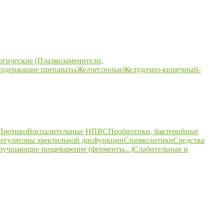
огические (Плазмозаменители,
содержащие препараты
Желчегонные
Желудочно-кишечный-
ПротивоВоспалительные НПВС
Пробиотики, бактерийные
егуляторы эректильной дисфункции
Спазмолитики
Средства
улучшающие пищеварение (ферменты...)
Слабительные и