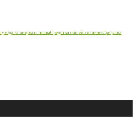
 ухода за лицом и телом
Средства общей гигиены
Средства