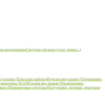
ыш регенерацию
Средства для ванн (соли, пенки...)
ед назнач (Пластыри наборы)
Изделия мед назнач (Горчишники,
езервативы №12)
Изделия мед назнач (Презервативы
знач (Перевязочные средства)
Подгузники, пеленки, простыни