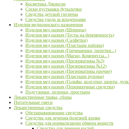
Косметика Джонсон
Соски пустышки бутылочки
Средства детской гигиены
Средства ухода за младенцами
Изделия медицинского назначения
Изделия мед назнач (Шприцы)
Изделия мед назнач (Тесты на беременность)
Изделия мед назнач (Салфетки)
Изделия мед назнач (Пластыри наборы)
Изделия мед назнач (Горчишники, пипетки...)
Изделия мед назнач (Маски, Компрессы...)
Изделия мед назнач (Презервативы №3)
Изделия мед назнач (Презервативы №12)
Изделия мед назнач (Презервативы прочие)
Изделия мед назнач (Пластыри рулоны)
Изделия мед назнач (Гольфы, колготки, шорты, чулк
Изделия мед назнач (Перевязочные средства)
Подгузники, пеленки, простыни
Лекарственные травы, сборы
Питательные смеси
Лекарственные средства
Обеззараживающие средства
Средства для лечения болезней крови
Средства для нормализации обмена веществ
Средства для лечения костей