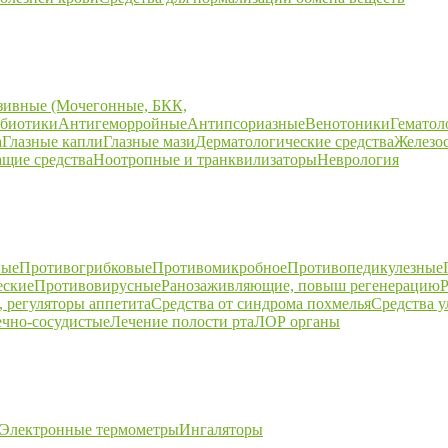
зивные (Мочегонные, БКК,
биотики
Антигеморройные
Антипсориазные
Венотоники
Гематол
а
Глазные капли
Глазные мази
Дерматологические средства
Железо
щие средства
Ноотропные и транквилизаторы
Неврология
ные
Противогрибковые
Противомикробное
Противопедикулезные
еские
Противовирусные
Ранозаживляющие, повыш регенерацию
Р
 регуляторы аппетита
Средства от синдрома похмелья
Средства 
ечно-сосудистые
Лечение полости рта
ЛОР органы
Электронные термометры
Ингаляторы