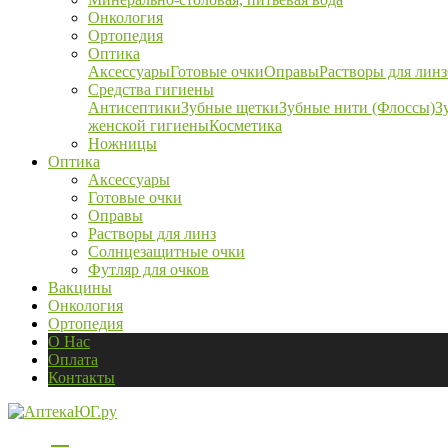
Онкология
Ортопедия
Оптика
Аксессуары
Готовые очки
Оправы
Растворы для линз
Средства гигиены
Антисептики
Зубные щетки
Зубные нити (Флоссы)
З
женской гигиены
Косметика
Ножницы
Оптика
Аксессуары
Готовые очки
Оправы
Растворы для линз
Солнцезащитные очки
Футляр для очков
Вакцины
Онкология
Ортопедия
О Нас
Оплата
Контакты