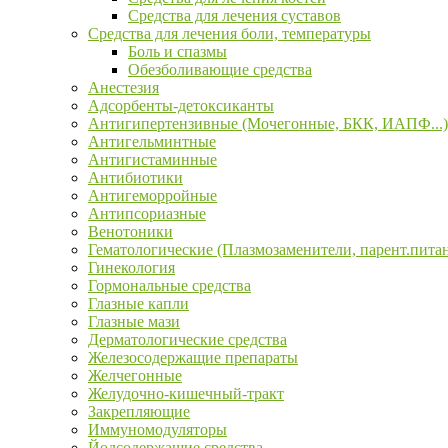
Средства для лечения суставов
Средства для лечения боли, температуры
Боль и спазмы
Обезболивающие средства
Анестезия
Адсорбенты-детоксиканты
Антигипертензивные (Мочегонные, БКК, ИАПФ...)
Антигельминтные
Антигистаминные
Антибиотики
Антигеморройные
Антипсориазные
Венотоники
Гематологические (Плазмозаменители, парент.пита
Гинекология
Гормональные средства
Глазные капли
Глазные мази
Дерматологические средства
Железосодержащие препараты
Желчегонные
Желудочно-кишечный-тракт
Закрепляющие
Иммуномодуляторы
Йодсодержащие средства