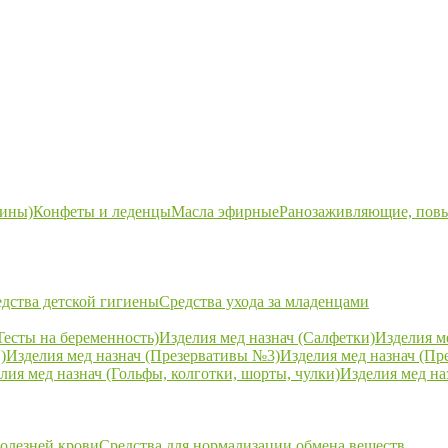
ины)
Конфеты и леденцы
Масла эфирные
Ранозаживляющие, пов
дства детской гигиены
Средства ухода за младенцами
Тесты на беременность)
Изделия мед назнач (Салфетки)
Изделия м
)
Изделия мед назнач (Презервативы №3)
Изделия мед назнач (Пр
лия мед назнач (Гольфы, колготки, шорты, чулки)
Изделия мед на
болезней крови
Средства для нормализации обмена веществ