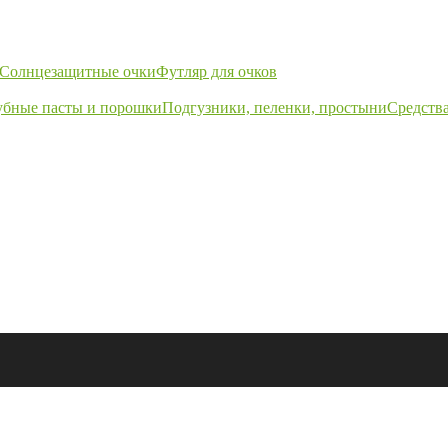
Солнцезащитные очки
Футляр для очков
убные пасты и порошки
Подгузники, пеленки, простыни
Средства