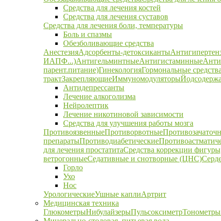
Средства для лечения костей
Средства для лечения суставов
Средства для лечения боли, температуры
Боль и спазмы
Обезболивающие средства
Анестезия
Адсорбенты-детоксиканты
Антигипертен
ИАПФ...)
Антигельминтные
Антигистаминные
Анти
парент.питание)
Гинекология
Гормональные средств
тракт
Закрепляющие
Иммуномодуляторы
Йодсодержа
Антидепрессанты
Лечение алкоголизма
Нейролептик
Лечение никотиновой зависимости
Средства для улучшения работы мозга
Противоязвенные
Противорвотные
Противозачаточ
препараты
Противодиабетические
Противоастматич
для лечения простатита
Средства коррекции фигуры,
ветрогонные
Седативные и снотворные (ЦНС)
Серд
Горло
Ухо
Нос
Урологические
Ушные капли
Артрит
Медицинская техника
Глюкометры
Нибулайзеры
Пульсоксиметр
Тонометры
Минерально-столовая, питьевая вода