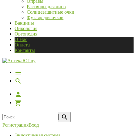
Оправы
Растворы для линз
Солнцезащитные очки
Футляр для очков
Вакцины
Онкология
Ортопедия
О Нас
Оплата
Контакты
Регистрация
Вход
Эндокринная система