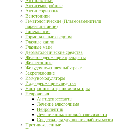
Антибиотики
Антигеморройные
Антипсориазные
Венотоники
Гематологические (Плазмозаменители,
парент.питание)
Гинекология
Гормональные средства
Глазные капли
Глазные мази
Дерматологические средства
Железосодержащие препараты
Желчегонные
Желудочно-кишечный-тракт
Закрепляющие
Иммуномодуляторы
Йодсодержащие средства
Ноотропные и транквилизаторы
Неврология
Антидепрессанты
Лечение алкоголизма
Нейролептик
Лечение никотиновой зависимости
Средства для улучшения работы мозга
Противоязвенные