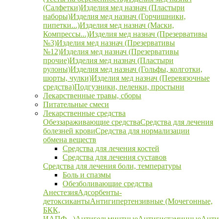
(Салфетки)
Изделия мед назнач (Пластыри
наборы)
Изделия мед назнач (Горчишники,
пипетки...)
Изделия мед назнач (Маски,
Компрессы...)
Изделия мед назнач (Презервативы
№3)
Изделия мед назнач (Презервативы
№12)
Изделия мед назнач (Презервативы
прочие)
Изделия мед назнач (Пластыри
рулоны)
Изделия мед назнач (Гольфы, колготки,
шорты, чулки)
Изделия мед назнач (Перевязочные
средства)
Подгузники, пеленки, простыни
Лекарственные травы, сборы
Питательные смеси
Лекарственные средства
Обеззараживающие средства
Средства для лечения
болезней крови
Средства для нормализации
обмена веществ
Средства для лечения костей
Средства для лечения суставов
Средства для лечения боли, температуры
Боль и спазмы
Обезболивающие средства
Анестезия
Адсорбенты-
детоксиканты
Антигипертензивные (Мочегонные,
БКК,
ИАПФ...)
Антигельминтные
Антигистаминные
Анти