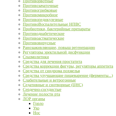
Противорвотные
Противозачаточные
Противогрибковые
Противомикробное
Противопедикулезные
ПротивоВоспалительные НПВС
Пробиотики, бактерийные препараты
Противодиабетические
Противоастматические
Противовирусные
Ранозаживляющие, повыш регенерацию
Регуляторы эректильной дисфункции
Спазмолитики
Средства для лечения простатита
Средства коррекции фигуры, регуляторы аппетита
Средства от синдрома похмелья
Средства улучшающие пищеварение (ферменты...)
Слабительные и ветрогонные
Седативные и снотворные (ЦНС)
Сердечно-сосудистые
Лечение полости рта
ЛОР органы
Горло
Ухо
Нос