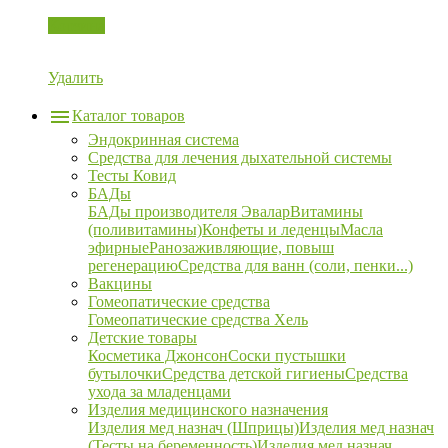
Корзина
Удалить
Каталог товаров
Эндокринная система
Средства для лечения дыхательной системы
Тесты Ковид
БАДы
БАДы производителя Эвалар
Витамины
(поливитамины)
Конфеты и леденцы
Масла
эфирные
Ранозаживляющие, повыш
регенерацию
Средства для ванн (соли, пенки...)
Вакцины
Гомеопатические средства
Гомеопатические средства Хель
Детские товары
Косметика Джонсон
Соски пустышки
бутылочки
Средства детской гигиены
Средства
ухода за младенцами
Изделия медицинского назначения
Изделия мед назнач (Шприцы)
Изделия мед назнач
(Тесты на беременность)
Изделия мед назнач