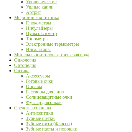
Урологические
Ушные капли
Артрит
Медицинская техника
Глюкометры
Нибулайзеры
Пульсоксиметр
Тонометры
Электронные термометры
Ингаляторы
Минерально-столовая, питьевая вода
Онкология
Ортопедия
Оптика
Аксессуары
Готовые очки
Оправы
Растворы для линз
Солнцезащитные очки
Футляр для очков
Средства гигиены
Антисептики
Зубные щетки
Зубные нити (Флоссы)
Зубные пасты и порошки