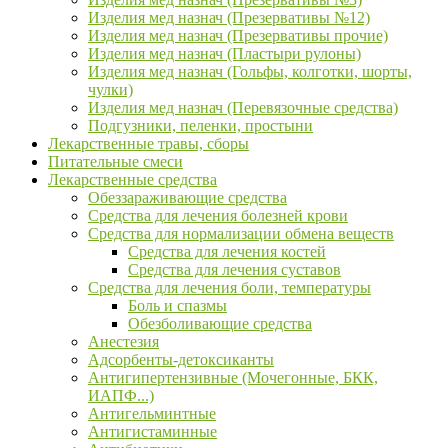
Изделия мед назнач (Презервативы №12)
Изделия мед назнач (Презервативы прочие)
Изделия мед назнач (Пластыри рулоны)
Изделия мед назнач (Гольфы, колготки, шорты,
чулки)
Изделия мед назнач (Перевязочные средства)
Подгузники, пеленки, простыни
Лекарственные травы, сборы
Питательные смеси
Лекарственные средства
Обеззараживающие средства
Средства для лечения болезней крови
Средства для нормализации обмена веществ
Средства для лечения костей
Средства для лечения суставов
Средства для лечения боли, температуры
Боль и спазмы
Обезболивающие средства
Анестезия
Адсорбенты-детоксиканты
Антигипертензивные (Мочегонные, БКК,
ИАПФ...)
Антигельминтные
Антигистаминные