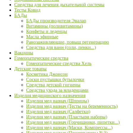
Средства для лечения дыхательной системы
Тесты Ковид
БАДы
БАДы производителя Эвалар
Витамины (поливитамины)
Конфеты и леденцы
Масла эфирные
Ранозаживляющие, повыш регенерацию
Средства для ванн (соли, пенки...)
Вакцины
Гомеопатические средства
Гомеопатические средства Хель
Детские товары
Косметика Джонсон
Соски пустышки бутылочки
Средства детской гигиены
Средства ухода за младенцами
Изделия медицинского назначения
Изделия мед назнач (Шприцы)
Изделия мед назнач (Тесты на беременность)
Изделия мед назнач (Салфетки)
Изделия мед назнач (Пластыри наборы)
Изделия мед назнач (Горчишники, пипетки...)
Изделия мед назнач (Маски, Компрессы...)
Изделия мед назнач (Презервативы №3)