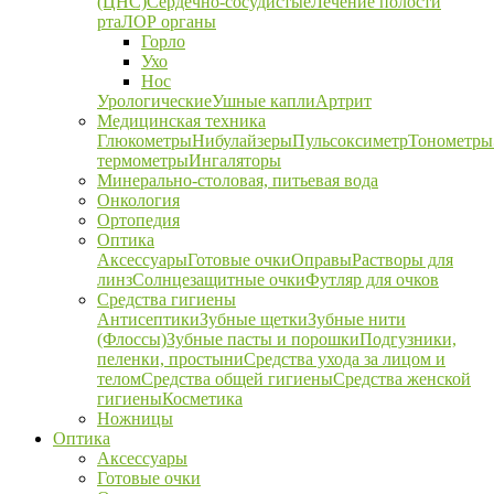
(ЦНС)
Сердечно-сосудистые
Лечение полости
рта
ЛОР органы
Горло
Ухо
Нос
Урологические
Ушные капли
Артрит
Медицинская техника
Глюкометры
Нибулайзеры
Пульсоксиметр
Тонометры
термометры
Ингаляторы
Минерально-столовая, питьевая вода
Онкология
Ортопедия
Оптика
Аксессуары
Готовые очки
Оправы
Растворы для
линз
Солнцезащитные очки
Футляр для очков
Средства гигиены
Антисептики
Зубные щетки
Зубные нити
(Флоссы)
Зубные пасты и порошки
Подгузники,
пеленки, простыни
Средства ухода за лицом и
телом
Средства общей гигиены
Средства женской
гигиены
Косметика
Ножницы
Оптика
Аксессуары
Готовые очки