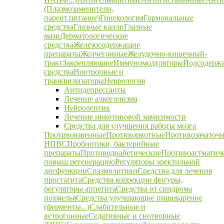
(Плазмозаменители,
парент.питание)
Гинекология
Гормональные
средства
Глазные капли
Глазные
мази
Дерматологические
средства
Железосодержащие
препараты
Желчегонные
Желудочно-кишечный-
тракт
Закрепляющие
Иммуномодуляторы
Йодсодерж
средства
Ноотропные и
транквилизаторы
Неврология
Антидепрессанты
Лечение алкоголизма
Нейролептик
Лечение никотиновой зависимости
Средства для улучшения работы мозга
Противоязвенные
Противорвотные
Противозачаточ
НПВС
Пробиотики, бактерийные
препараты
Противодиабетические
Противоастматич
повыш регенерацию
Регуляторы эректильной
дисфункции
Спазмолитики
Средства для лечения
простатита
Средства коррекции фигуры,
регуляторы аппетита
Средства от синдрома
похмелья
Средства улучшающие пищеварение
(ферменты...)
Слабительные и
ветрогонные
Седативные и снотворные