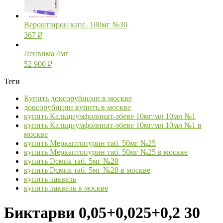
Верошпирон капс. 100мг №30
367
₽
Ленвима 4мг
52 900
₽
Теги
Купить доксорубицин в москве
доксорубицин купить в москве
купить Кальциумфолинат-эбеве 10мг/мл 10мл №1
купить Кальциумфолинат-эбеве 10мг/мл 10мл №1 в
москве
купить Меркаптопурин таб. 50мг №25
купить Меркаптопурин таб. 50мг №25 в москве
купить Эсмия таб. 5мг №28
купить Эсмия таб. 5мг №28 в москве
купить лаквель
купить лаквель в москве
Биктарви 0,05+0,025+0,2 30