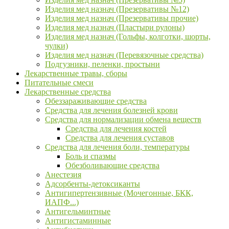
Изделия мед назнач (Презервативы №12)
Изделия мед назнач (Презервативы прочие)
Изделия мед назнач (Пластыри рулоны)
Изделия мед назнач (Гольфы, колготки, шорты,
чулки)
Изделия мед назнач (Перевязочные средства)
Подгузники, пеленки, простыни
Лекарственные травы, сборы
Питательные смеси
Лекарственные средства
Обеззараживающие средства
Средства для лечения болезней крови
Средства для нормализации обмена веществ
Средства для лечения костей
Средства для лечения суставов
Средства для лечения боли, температуры
Боль и спазмы
Обезболивающие средства
Анестезия
Адсорбенты-детоксиканты
Антигипертензивные (Мочегонные, БКК,
ИАПФ...)
Антигельминтные
Антигистаминные