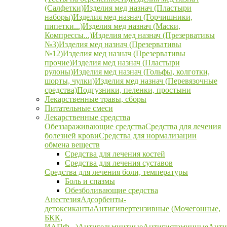
(Салфетки)
Изделия мед назнач (Пластыри
наборы)
Изделия мед назнач (Горчишники,
пипетки...)
Изделия мед назнач (Маски,
Компрессы...)
Изделия мед назнач (Презервативы
№3)
Изделия мед назнач (Презервативы
№12)
Изделия мед назнач (Презервативы
прочие)
Изделия мед назнач (Пластыри
рулоны)
Изделия мед назнач (Гольфы, колготки,
шорты, чулки)
Изделия мед назнач (Перевязочные
средства)
Подгузники, пеленки, простыни
Лекарственные травы, сборы
Питательные смеси
Лекарственные средства
Обеззараживающие средства
Средства для лечения
болезней крови
Средства для нормализации
обмена веществ
Средства для лечения костей
Средства для лечения суставов
Средства для лечения боли, температуры
Боль и спазмы
Обезболивающие средства
Анестезия
Адсорбенты-
детоксиканты
Антигипертензивные (Мочегонные,
БКК,
ИАПФ...)
Антигельминтные
Антигистаминные
Анти