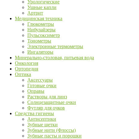
Урологические
Ушные капли
Артрит
Медицинская техника
Глюкометры
Нибулайзеры
Пульсоксиметр
Тонометры
Электронные термометры
Ингаляторы
Минерально-столовая, питьевая вода
Онкология
Ортопедия
Оптика
Аксессуары
Готовые очки
Оправы
Растворы для линз
Солнцезащитные очки
Футляр для очков
Средства гигиены
Антисептики
Зубные щетки
Зубные нити (Флоссы)
Зубные пасты и порошки