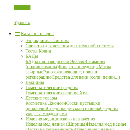
Корзина
Удалить
Каталог товаров
Эндокринная система
Средства для лечения дыхательной системы
Тесты Ковид
БАДы
БАДы производителя Эвалар
Витамины
(поливитамины)
Конфеты и леденцы
Масла
эфирные
Ранозаживляющие, повыш
регенерацию
Средства для ванн (соли, пенки...)
Вакцины
Гомеопатические средства
Гомеопатические средства Хель
Детские товары
Косметика Джонсон
Соски пустышки
бутылочки
Средства детской гигиены
Средства
ухода за младенцами
Изделия медицинского назначения
Изделия мед назнач (Шприцы)
Изделия мед назнач
(Тесты на беременность)
Изделия мед назнач