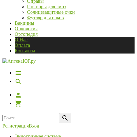
Оправы
Растворы для линз
Солнцезащитные очки
Футляр для очков
Вакцины
Онкология
Ортопедия
О Нас
Оплата
Контакты
Регистрация
Вход
Эндокринная система