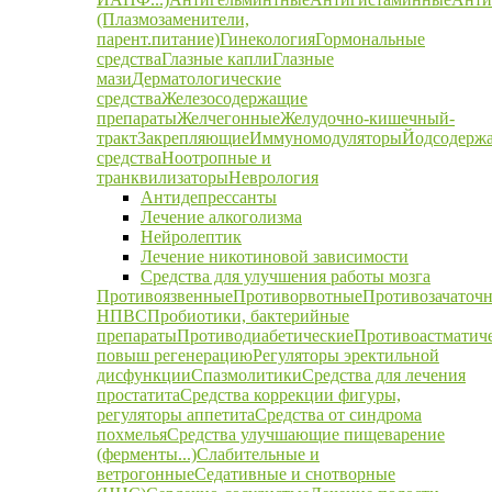
(Плазмозаменители,
парент.питание)
Гинекология
Гормональные
средства
Глазные капли
Глазные
мази
Дерматологические
средства
Железосодержащие
препараты
Желчегонные
Желудочно-кишечный-
тракт
Закрепляющие
Иммуномодуляторы
Йодсодерж
средства
Ноотропные и
транквилизаторы
Неврология
Антидепрессанты
Лечение алкоголизма
Нейролептик
Лечение никотиновой зависимости
Средства для улучшения работы мозга
Противоязвенные
Противорвотные
Противозачаточ
НПВС
Пробиотики, бактерийные
препараты
Противодиабетические
Противоастматич
повыш регенерацию
Регуляторы эректильной
дисфункции
Спазмолитики
Средства для лечения
простатита
Средства коррекции фигуры,
регуляторы аппетита
Средства от синдрома
похмелья
Средства улучшающие пищеварение
(ферменты...)
Слабительные и
ветрогонные
Седативные и снотворные