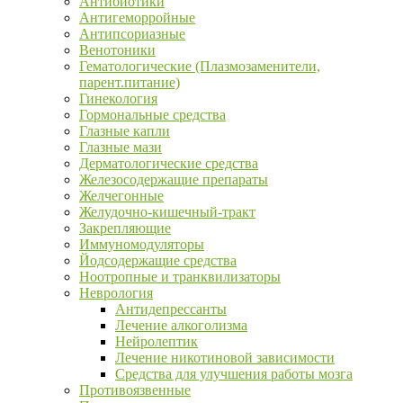
Антибиотики
Антигеморройные
Антипсориазные
Венотоники
Гематологические (Плазмозаменители,
парент.питание)
Гинекология
Гормональные средства
Глазные капли
Глазные мази
Дерматологические средства
Железосодержащие препараты
Желчегонные
Желудочно-кишечный-тракт
Закрепляющие
Иммуномодуляторы
Йодсодержащие средства
Ноотропные и транквилизаторы
Неврология
Антидепрессанты
Лечение алкоголизма
Нейролептик
Лечение никотиновой зависимости
Средства для улучшения работы мозга
Противоязвенные