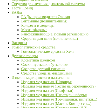
Средства для лечения дыхательной системы
Тесты Ковид
БАДы
БАДы производителя Эвалар
Витамины (поливитамины)
Конфеты и леденцы
Масла эфирные
Ранозаживляющие, повыш регенерацию
Средства для ванн (соли, пенки...)
Вакцины
Гомеопатические средства
Гомеопатические средства Хель
Детские товары
Косметика Джонсон
Соски пустышки бутылочки
Средства детской гигиены
Средства ухода за младенцами
Изделия медицинского назначения
Изделия мед назнач (Шприцы)
Изделия мед назнач (Тесты на беременность)
Изделия мед назнач (Салфетки)
Изделия мед назнач (Пластыри наборы)
Изделия мед назнач (Горчишники, пипетки...)
Изделия мед назнач (Маски, Компрессы...)
Изделия мед назнач (Презервативы №3)