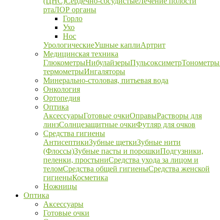
(ЦНС)
Сердечно-сосудистые
Лечение полости
рта
ЛОР органы
Горло
Ухо
Нос
Урологические
Ушные капли
Артрит
Медицинская техника
Глюкометры
Нибулайзеры
Пульсоксиметр
Тонометры
термометры
Ингаляторы
Минерально-столовая, питьевая вода
Онкология
Ортопедия
Оптика
Аксессуары
Готовые очки
Оправы
Растворы для
линз
Солнцезащитные очки
Футляр для очков
Средства гигиены
Антисептики
Зубные щетки
Зубные нити
(Флоссы)
Зубные пасты и порошки
Подгузники,
пеленки, простыни
Средства ухода за лицом и
телом
Средства общей гигиены
Средства женской
гигиены
Косметика
Ножницы
Оптика
Аксессуары
Готовые очки