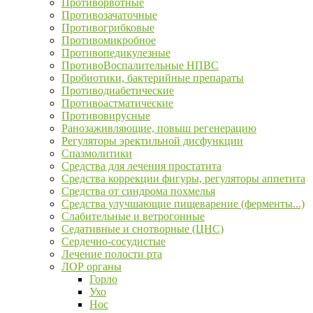
Противорвотные
Противозачаточные
Противогрибковые
Противомикробное
Противопедикулезные
ПротивоВоспалительные НПВС
Пробиотики, бактерийные препараты
Противодиабетические
Противоастматические
Противовирусные
Ранозаживляющие, повыш регенерацию
Регуляторы эректильной дисфункции
Спазмолитики
Средства для лечения простатита
Средства коррекции фигуры, регуляторы аппетита
Средства от синдрома похмелья
Средства улучшающие пищеварение (ферменты...)
Слабительные и ветрогонные
Седативные и снотворные (ЦНС)
Сердечно-сосудистые
Лечение полости рта
ЛОР органы
Горло
Ухо
Нос