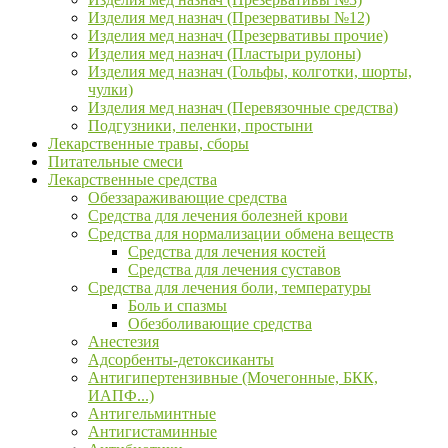
Изделия мед назнач (Презервативы №12)
Изделия мед назнач (Презервативы прочие)
Изделия мед назнач (Пластыри рулоны)
Изделия мед назнач (Гольфы, колготки, шорты,
чулки)
Изделия мед назнач (Перевязочные средства)
Подгузники, пеленки, простыни
Лекарственные травы, сборы
Питательные смеси
Лекарственные средства
Обеззараживающие средства
Средства для лечения болезней крови
Средства для нормализации обмена веществ
Средства для лечения костей
Средства для лечения суставов
Средства для лечения боли, температуры
Боль и спазмы
Обезболивающие средства
Анестезия
Адсорбенты-детоксиканты
Антигипертензивные (Мочегонные, БКК,
ИАПФ...)
Антигельминтные
Антигистаминные