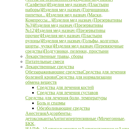
(Салфетки)
Изделия мед назнач (Пластыри
наборы)
Изделия мед назнач (Горчишники,
пипетки...)
Изделия мед назнач (Маски,
Компрессы...)
Изделия мед назнач (Презервативы
№3)
Изделия мед назнач (Презервативы
№12)
Изделия мед назнач (Презервативы
прочие)
Изделия мед назнач (Пластыри
рулоны)
Изделия мед назнач (Гольфы, колготки,
шорты, чулки)
Изделия мед назнач (Перевязочные
средства)
Подгузники, пеленки, простыни
Лекарственные травы, сборы
Питательные смеси
Лекарственные средства
Обеззараживающие средства
Средства для лечения
болезней крови
Средства для нормализации
обмена веществ
Средства для лечения костей
Средства для лечения суставов
Средства для лечения боли, температуры
Боль и спазмы
Обезболивающие средства
Анестезия
Адсорбенты-
детоксиканты
Антигипертензивные (Мочегонные,
БКК,
ИАПФ...)
Антигельминтные
Антигистаминные
Анти