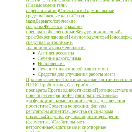
(Плазмозаменители,
парент.питание)
Гинекология
Гормональные
средства
Глазные капли
Глазные
мази
Дерматологические
средства
Железосодержащие
препараты
Желчегонные
Желудочно-кишечный-
тракт
Закрепляющие
Иммуномодуляторы
Йодсодерж
средства
Ноотропные и
транквилизаторы
Неврология
Антидепрессанты
Лечение алкоголизма
Нейролептик
Лечение никотиновой зависимости
Средства для улучшения работы мозга
Противоязвенные
Противорвотные
Противозачаточ
НПВС
Пробиотики, бактерийные
препараты
Противодиабетические
Противоастматич
повыш регенерацию
Регуляторы эректильной
дисфункции
Спазмолитики
Средства для лечения
простатита
Средства коррекции фигуры,
регуляторы аппетита
Средства от синдрома
похмелья
Средства улучшающие пищеварение
(ферменты...)
Слабительные и
ветрогонные
Седативные и снотворные