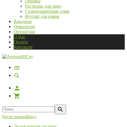
Оправы
Растворы для линз
Солнцезащитные очки
Футляр для очков
Вакцины
Онкология
Ортопедия
О Нас
Оплата
Контакты
Регистрация
Вход
Эндокринная система