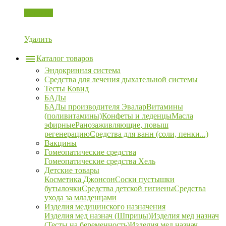
Корзина
Удалить
Каталог товаров
Эндокринная система
Средства для лечения дыхательной системы
Тесты Ковид
БАДы
БАДы производителя Эвалар
Витамины
(поливитамины)
Конфеты и леденцы
Масла
эфирные
Ранозаживляющие, повыш
регенерацию
Средства для ванн (соли, пенки...)
Вакцины
Гомеопатические средства
Гомеопатические средства Хель
Детские товары
Косметика Джонсон
Соски пустышки
бутылочки
Средства детской гигиены
Средства
ухода за младенцами
Изделия медицинского назначения
Изделия мед назнач (Шприцы)
Изделия мед назнач
(Тесты на беременность)
Изделия мед назнач