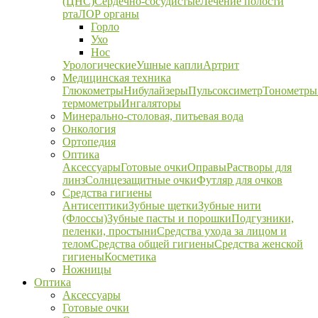
(ЦНС)
Сердечно-сосудистые
Лечение полости
рта
ЛОР органы
Горло
Ухо
Нос
Урологические
Ушные капли
Артрит
Медицинская техника
Глюкометры
Нибулайзеры
Пульсоксиметр
Тонометры
термометры
Ингаляторы
Минерально-столовая, питьевая вода
Онкология
Ортопедия
Оптика
Аксессуары
Готовые очки
Оправы
Растворы для
линз
Солнцезащитные очки
Футляр для очков
Средства гигиены
Антисептики
Зубные щетки
Зубные нити
(Флоссы)
Зубные пасты и порошки
Подгузники,
пеленки, простыни
Средства ухода за лицом и
телом
Средства общей гигиены
Средства женской
гигиены
Косметика
Ножницы
Оптика
Аксессуары
Готовые очки