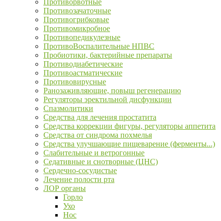
Противорвотные
Противозачаточные
Противогрибковые
Противомикробное
Противопедикулезные
ПротивоВоспалительные НПВС
Пробиотики, бактерийные препараты
Противодиабетические
Противоастматические
Противовирусные
Ранозаживляющие, повыш регенерацию
Регуляторы эректильной дисфункции
Спазмолитики
Средства для лечения простатита
Средства коррекции фигуры, регуляторы аппетита
Средства от синдрома похмелья
Средства улучшающие пищеварение (ферменты...)
Слабительные и ветрогонные
Седативные и снотворные (ЦНС)
Сердечно-сосудистые
Лечение полости рта
ЛОР органы
Горло
Ухо
Нос