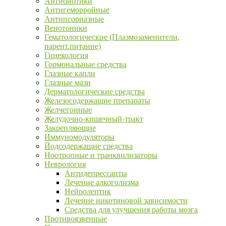
Антибиотики
Антигеморройные
Антипсориазные
Венотоники
Гематологические (Плазмозаменители,
парент.питание)
Гинекология
Гормональные средства
Глазные капли
Глазные мази
Дерматологические средства
Железосодержащие препараты
Желчегонные
Желудочно-кишечный-тракт
Закрепляющие
Иммуномодуляторы
Йодсодержащие средства
Ноотропные и транквилизаторы
Неврология
Антидепрессанты
Лечение алкоголизма
Нейролептик
Лечение никотиновой зависимости
Средства для улучшения работы мозга
Противоязвенные