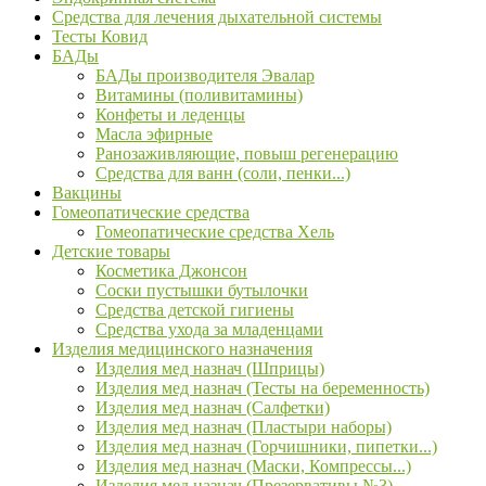
Средства для лечения дыхательной системы
Тесты Ковид
БАДы
БАДы производителя Эвалар
Витамины (поливитамины)
Конфеты и леденцы
Масла эфирные
Ранозаживляющие, повыш регенерацию
Средства для ванн (соли, пенки...)
Вакцины
Гомеопатические средства
Гомеопатические средства Хель
Детские товары
Косметика Джонсон
Соски пустышки бутылочки
Средства детской гигиены
Средства ухода за младенцами
Изделия медицинского назначения
Изделия мед назнач (Шприцы)
Изделия мед назнач (Тесты на беременность)
Изделия мед назнач (Салфетки)
Изделия мед назнач (Пластыри наборы)
Изделия мед назнач (Горчишники, пипетки...)
Изделия мед назнач (Маски, Компрессы...)
Изделия мед назнач (Презервативы №3)