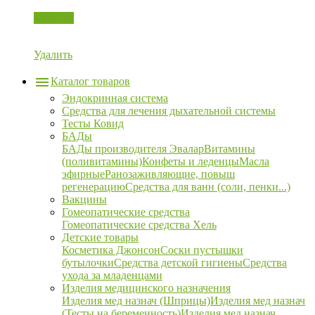
Корзина
Удалить
Каталог товаров
Эндокринная система
Средства для лечения дыхательной системы
Тесты Ковид
БАДы
БАДы производителя Эвалар
Витамины
(поливитамины)
Конфеты и леденцы
Масла
эфирные
Ранозаживляющие, повыш
регенерацию
Средства для ванн (соли, пенки...)
Вакцины
Гомеопатические средства
Гомеопатические средства Хель
Детские товары
Косметика Джонсон
Соски пустышки
бутылочки
Средства детской гигиены
Средства
ухода за младенцами
Изделия медицинского назначения
Изделия мед назнач (Шприцы)
Изделия мед назнач
(Тесты на беременность)
Изделия мед назнач