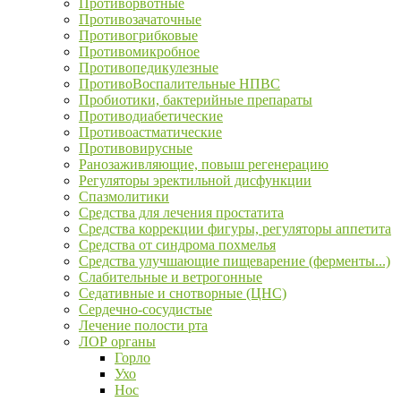
Противорвотные
Противозачаточные
Противогрибковые
Противомикробное
Противопедикулезные
ПротивоВоспалительные НПВС
Пробиотики, бактерийные препараты
Противодиабетические
Противоастматические
Противовирусные
Ранозаживляющие, повыш регенерацию
Регуляторы эректильной дисфункции
Спазмолитики
Средства для лечения простатита
Средства коррекции фигуры, регуляторы аппетита
Средства от синдрома похмелья
Средства улучшающие пищеварение (ферменты...)
Слабительные и ветрогонные
Седативные и снотворные (ЦНС)
Сердечно-сосудистые
Лечение полости рта
ЛОР органы
Горло
Ухо
Нос