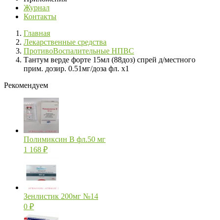
Журнал
Контакты
Главная
Лекарственные средства
ПротивоВоспалительные НПВС
Тантум верде форте 15мл (88доз) спрей д/местного
прим. дозир. 0.51мг/доза фл. х1
Рекомендуем
Полимиксин В фл.50 мг
1 168
₽
Зенлистик 200мг №14
0
₽