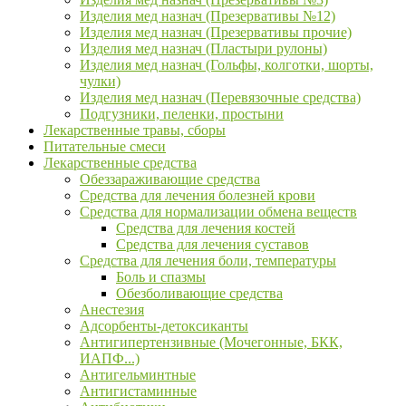
Изделия мед назнач (Презервативы №12)
Изделия мед назнач (Презервативы прочие)
Изделия мед назнач (Пластыри рулоны)
Изделия мед назнач (Гольфы, колготки, шорты,
чулки)
Изделия мед назнач (Перевязочные средства)
Подгузники, пеленки, простыни
Лекарственные травы, сборы
Питательные смеси
Лекарственные средства
Обеззараживающие средства
Средства для лечения болезней крови
Средства для нормализации обмена веществ
Средства для лечения костей
Средства для лечения суставов
Средства для лечения боли, температуры
Боль и спазмы
Обезболивающие средства
Анестезия
Адсорбенты-детоксиканты
Антигипертензивные (Мочегонные, БКК,
ИАПФ...)
Антигельминтные
Антигистаминные