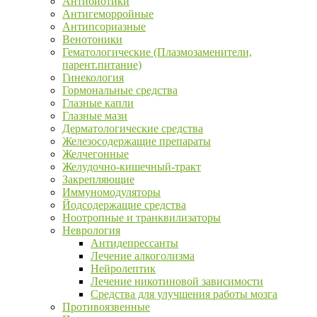
Антибиотики
Антигеморройные
Антипсориазные
Венотоники
Гематологические (Плазмозаменители,
парент.питание)
Гинекология
Гормональные средства
Глазные капли
Глазные мази
Дерматологические средства
Железосодержащие препараты
Желчегонные
Желудочно-кишечный-тракт
Закрепляющие
Иммуномодуляторы
Йодсодержащие средства
Ноотропные и транквилизаторы
Неврология
Антидепрессанты
Лечение алкоголизма
Нейролептик
Лечение никотиновой зависимости
Средства для улучшения работы мозга
Противоязвенные