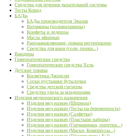
Средства для лечения дыхательной системы
Тесты Ковид
БАДы
БАДы производителя Эвалар
Витамины (поливитамины)
Конфеты и леденцы
Масла эфирные
Ранозаживляющие, повыш регенерацию
Средства для ванн (соли, пенки...)
Вакцины
Гомеопатические средства
Гомеопатические средства Хель
Детские товары
Косметика Джонсон
Соски пустышки бутылочки
Средства детской гигиены
Средства ухода за младенцами
Изделия медицинского назначения
Изделия мед назнач (Шприцы)
Изделия мед назнач (Тесты на беременность)
Изделия мед назнач (Салфетки)
Изделия мед назнач (Пластыри наборы)
Изделия мед назнач (Горчишники, пипетки...)
Изделия мед назнач (Маски, Компрессы...)
Изделия мед назнач (Презервативы №3)