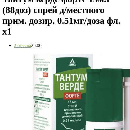
(88доз) спрей д/местного
прим. дозир. 0.51мг/доза фл.
х1
2 отзыва
2
5.00