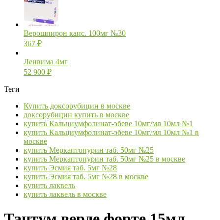
Верошпирон капс. 100мг №30
367
₽
Ленвима 4мг
52 900
₽
Теги
Купить доксорубицин в москве
доксорубицин купить в москве
купить Кальциумфолинат-эбеве 10мг/мл 10мл №1
купить Кальциумфолинат-эбеве 10мг/мл 10мл №1 в
москве
купить Меркаптопурин таб. 50мг №25
купить Меркаптопурин таб. 50мг №25 в москве
купить Эсмия таб. 5мг №28
купить Эсмия таб. 5мг №28 в москве
купить лаквель
купить лаквель в москве
Тантум верде форте 15мл