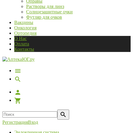
Оправы
Растворы для линз
Солнцезащитные очки
Футляр для очков
Вакцины
Онкология
Ортопедия
О Нас
Оплата
Контакты
Регистрация
Вход
Эндокринная система