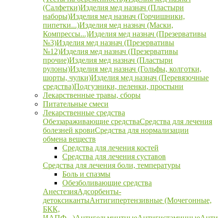
(Салфетки)
Изделия мед назнач (Пластыри
наборы)
Изделия мед назнач (Горчишники,
пипетки...)
Изделия мед назнач (Маски,
Компрессы...)
Изделия мед назнач (Презервативы
№3)
Изделия мед назнач (Презервативы
№12)
Изделия мед назнач (Презервативы
прочие)
Изделия мед назнач (Пластыри
рулоны)
Изделия мед назнач (Гольфы, колготки,
шорты, чулки)
Изделия мед назнач (Перевязочные
средства)
Подгузники, пеленки, простыни
Лекарственные травы, сборы
Питательные смеси
Лекарственные средства
Обеззараживающие средства
Средства для лечения
болезней крови
Средства для нормализации
обмена веществ
Средства для лечения костей
Средства для лечения суставов
Средства для лечения боли, температуры
Боль и спазмы
Обезболивающие средства
Анестезия
Адсорбенты-
детоксиканты
Антигипертензивные (Мочегонные,
БКК,
ИАПФ...)
Антигельминтные
Антигистаминные
Анти