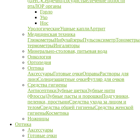
(ЦНС)
Сердечно-сосудистые
Лечение полости
рта
ЛОР органы
Горло
Ухо
Нос
Урологические
Ушные капли
Артрит
Медицинская техника
Глюкометры
Нибулайзеры
Пульсоксиметр
Тонометры
термометры
Ингаляторы
Минерально-столовая, питьевая вода
Онкология
Ортопедия
Оптика
Аксессуары
Готовые очки
Оправы
Растворы для
линз
Солнцезащитные очки
Футляр для очков
Средства гигиены
Антисептики
Зубные щетки
Зубные нити
(Флоссы)
Зубные пасты и порошки
Подгузники,
пеленки, простыни
Средства ухода за лицом и
телом
Средства общей гигиены
Средства женской
гигиены
Косметика
Ножницы
Оптика
Аксессуары
Готовые очки