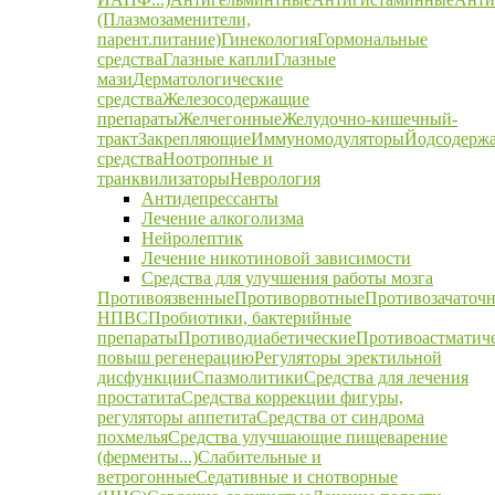
(Плазмозаменители,
парент.питание)
Гинекология
Гормональные
средства
Глазные капли
Глазные
мази
Дерматологические
средства
Железосодержащие
препараты
Желчегонные
Желудочно-кишечный-
тракт
Закрепляющие
Иммуномодуляторы
Йодсодерж
средства
Ноотропные и
транквилизаторы
Неврология
Антидепрессанты
Лечение алкоголизма
Нейролептик
Лечение никотиновой зависимости
Средства для улучшения работы мозга
Противоязвенные
Противорвотные
Противозачаточ
НПВС
Пробиотики, бактерийные
препараты
Противодиабетические
Противоастматич
повыш регенерацию
Регуляторы эректильной
дисфункции
Спазмолитики
Средства для лечения
простатита
Средства коррекции фигуры,
регуляторы аппетита
Средства от синдрома
похмелья
Средства улучшающие пищеварение
(ферменты...)
Слабительные и
ветрогонные
Седативные и снотворные