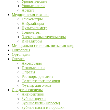
Урологические
Ушные капли
Артрит
Медицинская техника
Глюкометры
Нибулайзеры
Пульсоксиметр
Тонометры
Электронные термометры
Ингаляторы
Минерально-столовая, питьевая вода
Онкология
Ортопедия
Оптика
Аксессуары
Готовые очки
Оправы
Растворы для линз
Солнцезащитные очки
Футляр для очков
Средства гигиены
Антисептики
Зубные щетки
Зубные нити (Флоссы)
Зубные пасты и порошки