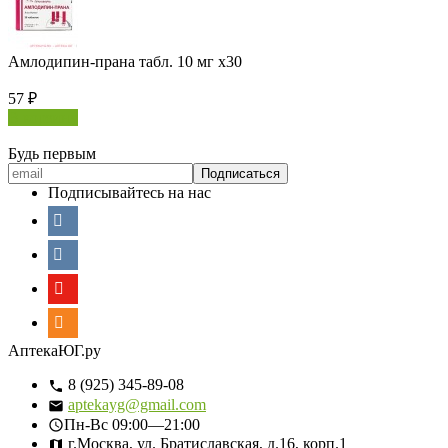
Амлодипин-прана табл. 10 мг х30
57
₽
В корзину
Будь первым
Подписывайтесь на нас
АптекаЮГ.ру
8 (925) 345-89-08
aptekayg@gmail.com
Пн-Вс
09:00—21:00
г.Москва, ул. Братиславская, д.16, корп.1