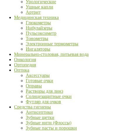
Урологические
Ушные капли
Артрит
Медицинская техника
Глюкометры
Нибулайзеры
Пульсоксиметр
Тонометры
Электронные термометры
Ингаляторы
Минерально-столовая, питьевая вода
Онкология
Ортопедия
Оптика
Аксессуары
Готовые очки
Оправы
Растворы для линз
Солнцезащитные очки
Футляр для очков
Средства гигиены
Антисептики
Зубные щетки
Зубные нити (Флоссы)
Зубные пасты и порошки