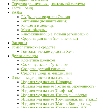
Средства для лечения дыхательной системы
Тесты Ковид
БАДы
БАДы производителя Эвалар
Витамины (поливитамины)
Конфеты и леденцы
Масла эфирные
Ранозаживляющие, повыш регенерацию
Средства для ванн (соли, пенки...)
Вакцины
Гомеопатические средства
Гомеопатические средства Хель
Детские товары
Косметика Джонсон
Соски пустышки бутылочки
Средства детской гигиены
Средства ухода за младенцами
Изделия медицинского назначения
Изделия мед назнач (Шприцы)
Изделия мед назнач (Тесты на беременность)
Изделия мед назнач (Салфетки)
Изделия мед назнач (Пластыри наборы)
Изделия мед назнач (Горчишники, пипетки...)
Изделия мед назнач (Маски, Компрессы...)
Изделия мед назнач (Презервативы №3)