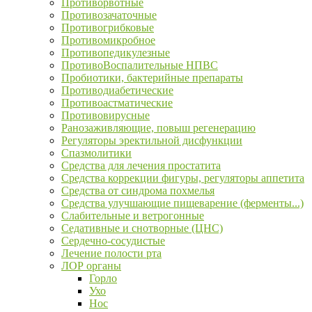
Противорвотные
Противозачаточные
Противогрибковые
Противомикробное
Противопедикулезные
ПротивоВоспалительные НПВС
Пробиотики, бактерийные препараты
Противодиабетические
Противоастматические
Противовирусные
Ранозаживляющие, повыш регенерацию
Регуляторы эректильной дисфункции
Спазмолитики
Средства для лечения простатита
Средства коррекции фигуры, регуляторы аппетита
Средства от синдрома похмелья
Средства улучшающие пищеварение (ферменты...)
Слабительные и ветрогонные
Седативные и снотворные (ЦНС)
Сердечно-сосудистые
Лечение полости рта
ЛОР органы
Горло
Ухо
Нос