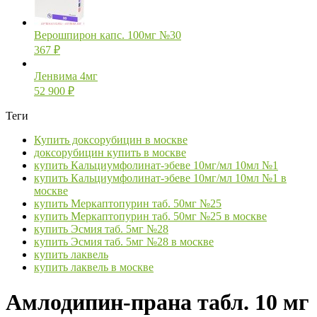
Верошпирон капс. 100мг №30
367
₽
Ленвима 4мг
52 900
₽
Теги
Купить доксорубицин в москве
доксорубицин купить в москве
купить Кальциумфолинат-эбеве 10мг/мл 10мл №1
купить Кальциумфолинат-эбеве 10мг/мл 10мл №1 в
москве
купить Меркаптопурин таб. 50мг №25
купить Меркаптопурин таб. 50мг №25 в москве
купить Эсмия таб. 5мг №28
купить Эсмия таб. 5мг №28 в москве
купить лаквель
купить лаквель в москве
Амлодипин-прана табл. 10 мг