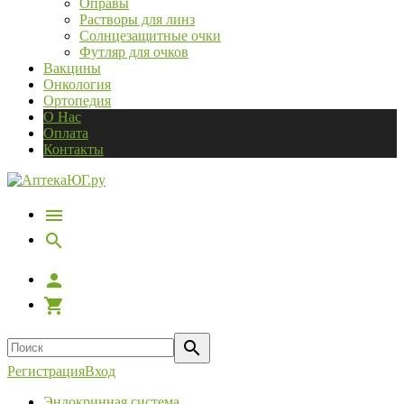
Оправы
Растворы для линз
Солнцезащитные очки
Футляр для очков
Вакцины
Онкология
Ортопедия
О Нас
Оплата
Контакты
Регистрация
Вход
Эндокринная система