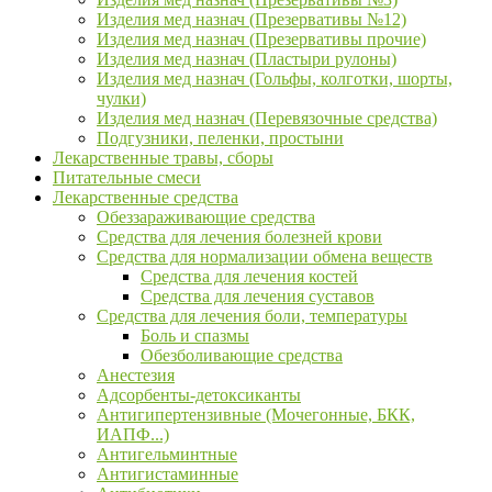
Изделия мед назнач (Презервативы №12)
Изделия мед назнач (Презервативы прочие)
Изделия мед назнач (Пластыри рулоны)
Изделия мед назнач (Гольфы, колготки, шорты,
чулки)
Изделия мед назнач (Перевязочные средства)
Подгузники, пеленки, простыни
Лекарственные травы, сборы
Питательные смеси
Лекарственные средства
Обеззараживающие средства
Средства для лечения болезней крови
Средства для нормализации обмена веществ
Средства для лечения костей
Средства для лечения суставов
Средства для лечения боли, температуры
Боль и спазмы
Обезболивающие средства
Анестезия
Адсорбенты-детоксиканты
Антигипертензивные (Мочегонные, БКК,
ИАПФ...)
Антигельминтные
Антигистаминные