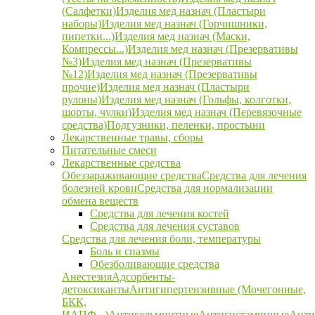
(Салфетки)
Изделия мед назнач (Пластыри
наборы)
Изделия мед назнач (Горчишники,
пипетки...)
Изделия мед назнач (Маски,
Компрессы...)
Изделия мед назнач (Презервативы
№3)
Изделия мед назнач (Презервативы
№12)
Изделия мед назнач (Презервативы
прочие)
Изделия мед назнач (Пластыри
рулоны)
Изделия мед назнач (Гольфы, колготки,
шорты, чулки)
Изделия мед назнач (Перевязочные
средства)
Подгузники, пеленки, простыни
Лекарственные травы, сборы
Питательные смеси
Лекарственные средства
Обеззараживающие средства
Средства для лечения
болезней крови
Средства для нормализации
обмена веществ
Средства для лечения костей
Средства для лечения суставов
Средства для лечения боли, температуры
Боль и спазмы
Обезболивающие средства
Анестезия
Адсорбенты-
детоксиканты
Антигипертензивные (Мочегонные,
БКК,
ИАПФ...)
Антигельминтные
Антигистаминные
Анти