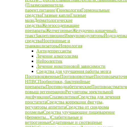
(Плазмозаменители,
парент.питание)
Гинекология
Гормональные
средства
Глазные капли
Глазные
мази
Дерматологические
средства
Железосодержащие
препараты
Желчегонные
Желудочно-кишечный-
тракт
Закрепляющие
Иммуномодуляторы
Йодсодерж
средства
Ноотропные и
транквилизаторы
Неврология
Антидепрессанты
Лечение алкоголизма
Нейролептик
Лечение никотиновой зависимости
Средства для улучшения работы мозга
Противоязвенные
Противорвотные
Противозачаточ
НПВС
Пробиотики, бактерийные
препараты
Противодиабетические
Противоастматич
повыш регенерацию
Регуляторы эректильной
дисфункции
Спазмолитики
Средства для лечения
простатита
Средства коррекции фигуры,
регуляторы аппетита
Средства от синдрома
похмелья
Средства улучшающие пищеварение
(ферменты...)
Слабительные и
ветрогонные
Седативные и снотворные