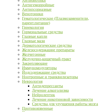
Антибиотики
Антигеморройные
Антипсориазные
Венотоники
Гематологические (Плазмозаменители,
парент.питание)
Гинекология
Гормональные средства
Глазные капли
Глазные мази
Дерматологические средства
Железосодержащие препараты
Желчегонные
Желудочно-кишечный-тракт
Закрепляющие
Иммуномодуляторы
Йодсодержащие средства
Ноотропные и транквилизаторы
Неврология
Антидепрессанты
Лечение алкоголизма
Нейролептик
Лечение никотиновой зависимости
Средства для улучшения работы мозга
Противоязвенные