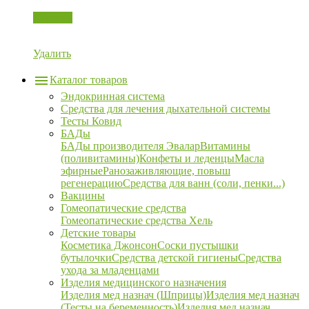
Корзина
Удалить
Каталог товаров
Эндокринная система
Средства для лечения дыхательной системы
Тесты Ковид
БАДы
БАДы производителя Эвалар
Витамины
(поливитамины)
Конфеты и леденцы
Масла
эфирные
Ранозаживляющие, повыш
регенерацию
Средства для ванн (соли, пенки...)
Вакцины
Гомеопатические средства
Гомеопатические средства Хель
Детские товары
Косметика Джонсон
Соски пустышки
бутылочки
Средства детской гигиены
Средства
ухода за младенцами
Изделия медицинского назначения
Изделия мед назнач (Шприцы)
Изделия мед назнач
(Тесты на беременность)
Изделия мед назнач