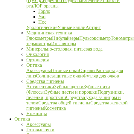
(ЦНС)
Сердечно-сосудистые
Лечение полости
рта
ЛОР органы
Горло
Ухо
Нос
Урологические
Ушные капли
Артрит
Медицинская техника
Глюкометры
Нибулайзеры
Пульсоксиметр
Тонометры
термометры
Ингаляторы
Минерально-столовая, питьевая вода
Онкология
Ортопедия
Оптика
Аксессуары
Готовые очки
Оправы
Растворы для
линз
Солнцезащитные очки
Футляр для очков
Средства гигиены
Антисептики
Зубные щетки
Зубные нити
(Флоссы)
Зубные пасты и порошки
Подгузники,
пеленки, простыни
Средства ухода за лицом и
телом
Средства общей гигиены
Средства женской
гигиены
Косметика
Ножницы
Оптика
Аксессуары
Готовые очки