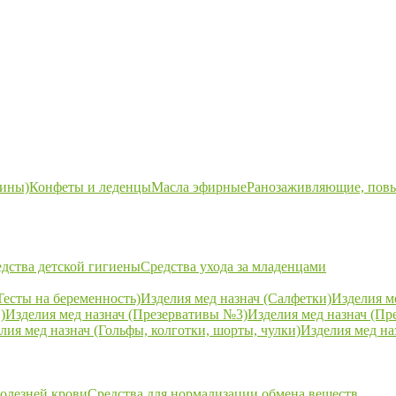
ины)
Конфеты и леденцы
Масла эфирные
Ранозаживляющие, пов
дства детской гигиены
Средства ухода за младенцами
Тесты на беременность)
Изделия мед назнач (Салфетки)
Изделия м
)
Изделия мед назнач (Презервативы №3)
Изделия мед назнач (Пр
лия мед назнач (Гольфы, колготки, шорты, чулки)
Изделия мед на
болезней крови
Средства для нормализации обмена веществ