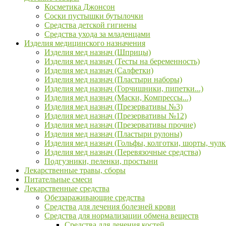
Косметика Джонсон
Соски пустышки бутылочки
Средства детской гигиены
Средства ухода за младенцами
Изделия медицинского назначения
Изделия мед назнач (Шприцы)
Изделия мед назнач (Тесты на беременность)
Изделия мед назнач (Салфетки)
Изделия мед назнач (Пластыри наборы)
Изделия мед назнач (Горчишники, пипетки...)
Изделия мед назнач (Маски, Компрессы...)
Изделия мед назнач (Презервативы №3)
Изделия мед назнач (Презервативы №12)
Изделия мед назнач (Презервативы прочие)
Изделия мед назнач (Пластыри рулоны)
Изделия мед назнач (Гольфы, колготки, шорты, чулк
Изделия мед назнач (Перевязочные средства)
Подгузники, пеленки, простыни
Лекарственные травы, сборы
Питательные смеси
Лекарственные средства
Обеззараживающие средства
Средства для лечения болезней крови
Средства для нормализации обмена веществ
Средства для лечения костей