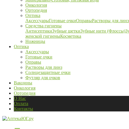
Онкология
Ортопедия
Оптика
Аксессуары
Готовые очки
Оправы
Растворы для линз
Средства гигиены
Антисептики
Зубные щетки
Зубные нити (Флоссы)
З
женской гигиены
Косметика
Ножницы
Оптика
Аксессуары
Готовые очки
Оправы
Растворы для линз
Солнцезащитные очки
Футляр для очков
Вакцины
Онкология
Ортопедия
О Нас
Оплата
Контакты