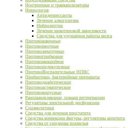
Ноотропные и транквилизаторы
Неврология
Антидепрессанты
Лечение алкоголизма
Нейролептик
Лечение никотиновой зависимости
Средства для улучшения работы мозга
Противоязвенные
Противорвотные
Противозачаточные
Противогрибковые
Противомикробное
Противопедикулезные
ПротивоВоспалительные НПВС
Пробиотики, бактерийные препараты
Противодиабетические
Противоастматические
Противовирусные
Ранозаживляющие, повыш регенерацию
Регуляторы эректильной дисфункции
Спазмолитики
Средства для лечения простатита
Средства коррекции фигуры, регуляторы аппетита
Средства от синдрома похмелья