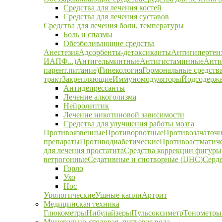
Средства для лечения костей
Средства для лечения суставов
Средства для лечения боли, температуры
Боль и спазмы
Обезболивающие средства
Анестезия
Адсорбенты-детоксиканты
Антигипертен
ИАПФ...)
Антигельминтные
Антигистаминные
Анти
парент.питание)
Гинекология
Гормональные средств
тракт
Закрепляющие
Иммуномодуляторы
Йодсодержа
Антидепрессанты
Лечение алкоголизма
Нейролептик
Лечение никотиновой зависимости
Средства для улучшения работы мозга
Противоязвенные
Противорвотные
Противозачаточ
препараты
Противодиабетические
Противоастматич
для лечения простатита
Средства коррекции фигуры,
ветрогонные
Седативные и снотворные (ЦНС)
Серд
Горло
Ухо
Нос
Урологические
Ушные капли
Артрит
Медицинская техника
Глюкометры
Нибулайзеры
Пульсоксиметр
Тонометры
Минерально-столовая, питьевая вода