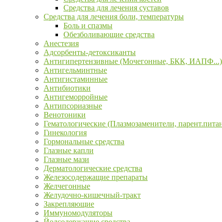
Средства для лечения суставов
Средства для лечения боли, температуры
Боль и спазмы
Обезболивающие средства
Анестезия
Адсорбенты-детоксиканты
Антигипертензивные (Мочегонные, БКК, ИАПФ...)
Антигельминтные
Антигистаминные
Антибиотики
Антигеморройные
Антипсориазные
Венотоники
Гематологические (Плазмозаменители, парент.пита
Гинекология
Гормональные средства
Глазные капли
Глазные мази
Дерматологические средства
Железосодержащие препараты
Желчегонные
Желудочно-кишечный-тракт
Закрепляющие
Иммуномодуляторы
Йодсодержащие средства