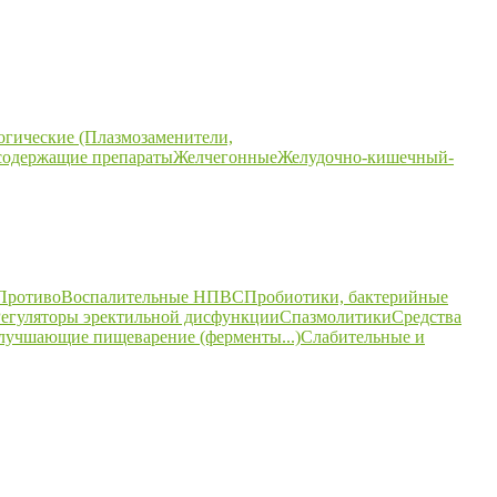
огические (Плазмозаменители,
содержащие препараты
Желчегонные
Желудочно-кишечный-
ПротивоВоспалительные НПВС
Пробиотики, бактерийные
егуляторы эректильной дисфункции
Спазмолитики
Средства
улучшающие пищеварение (ферменты...)
Слабительные и