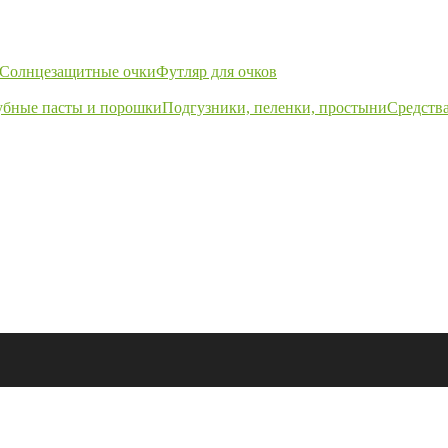
Солнцезащитные очки
Футляр для очков
убные пасты и порошки
Подгузники, пеленки, простыни
Средства