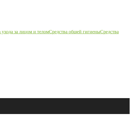
 ухода за лицом и телом
Средства общей гигиены
Средства