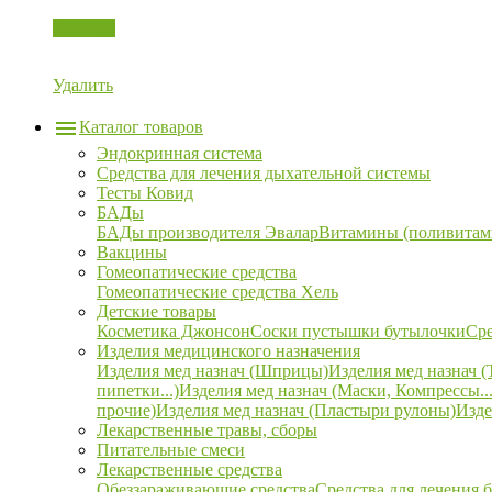
Корзина
Удалить
Каталог товаров
Эндокринная система
Средства для лечения дыхательной системы
Тесты Ковид
БАДы
БАДы производителя Эвалар
Витамины (поливитам
Вакцины
Гомеопатические средства
Гомеопатические средства Хель
Детские товары
Косметика Джонсон
Соски пустышки бутылочки
Сре
Изделия медицинского назначения
Изделия мед назнач (Шприцы)
Изделия мед назнач (
пипетки...)
Изделия мед назнач (Маски, Компрессы...
прочие)
Изделия мед назнач (Пластыри рулоны)
Изде
Лекарственные травы, сборы
Питательные смеси
Лекарственные средства
Обеззараживающие средства
Средства для лечения 