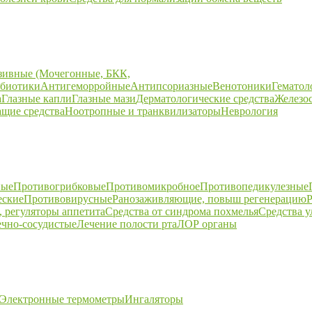
зивные (Мочегонные, БКК,
биотики
Антигеморройные
Антипсориазные
Венотоники
Гематол
а
Глазные капли
Глазные мази
Дерматологические средства
Железо
щие средства
Ноотропные и транквилизаторы
Неврология
ные
Противогрибковые
Противомикробное
Противопедикулезные
еские
Противовирусные
Ранозаживляющие, повыш регенерацию
Р
 регуляторы аппетита
Средства от синдрома похмелья
Средства 
ечно-сосудистые
Лечение полости рта
ЛОР органы
Электронные термометры
Ингаляторы