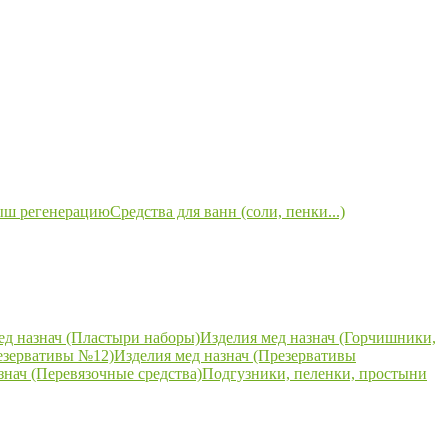
ыш регенерацию
Средства для ванн (соли, пенки...)
ед назнач (Пластыри наборы)
Изделия мед назнач (Горчишники,
езервативы №12)
Изделия мед назнач (Презервативы
знач (Перевязочные средства)
Подгузники, пеленки, простыни