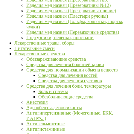
Изделия мед назнач (Презервативы №12)
Изделия мед назнач (Презервативы прочие)
Изделия мед назнач (Пластыри рулоны)
Изделия мед назнач (Гольфы, колготки, шорты,
чулки)
Изделия мед назнач (Перевязочные средства)
Подгузники, пеленки, простыни
Лекарственные травы, сборы
Питательные смеси
Лекарственные средства
Обеззараживающие средства
Средства для лечения болезней крови
Средства для нормализации обмена веществ
Средства для лечения костей
Средства для лечения суставов
Средства для лечения боли, температуры
Боль и спазмы
Обезболивающие средства
Анестезия
Адсорбенты-детоксиканты
Антигипертензивные (Мочегонные, БКК,
ИАПФ...)
Антигельминтные
Антигистаминные