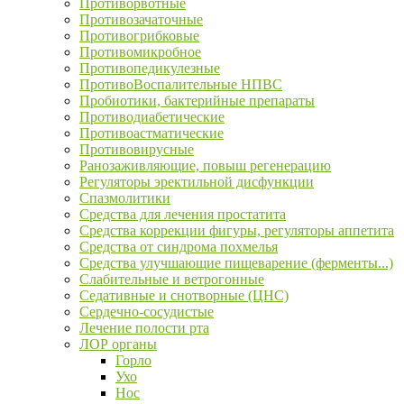
Противорвотные
Противозачаточные
Противогрибковые
Противомикробное
Противопедикулезные
ПротивоВоспалительные НПВС
Пробиотики, бактерийные препараты
Противодиабетические
Противоастматические
Противовирусные
Ранозаживляющие, повыш регенерацию
Регуляторы эректильной дисфункции
Спазмолитики
Средства для лечения простатита
Средства коррекции фигуры, регуляторы аппетита
Средства от синдрома похмелья
Средства улучшающие пищеварение (ферменты...)
Слабительные и ветрогонные
Седативные и снотворные (ЦНС)
Сердечно-сосудистые
Лечение полости рта
ЛОР органы
Горло
Ухо
Нос