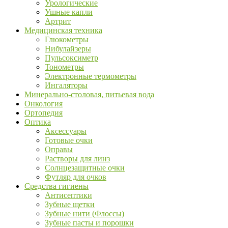
Урологические
Ушные капли
Артрит
Медицинская техника
Глюкометры
Нибулайзеры
Пульсоксиметр
Тонометры
Электронные термометры
Ингаляторы
Минерально-столовая, питьевая вода
Онкология
Ортопедия
Оптика
Аксессуары
Готовые очки
Оправы
Растворы для линз
Солнцезащитные очки
Футляр для очков
Средства гигиены
Антисептики
Зубные щетки
Зубные нити (Флоссы)
Зубные пасты и порошки