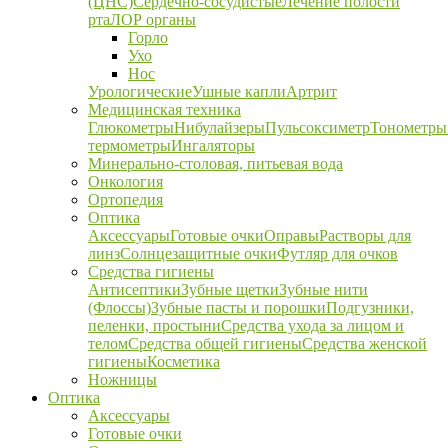
(ЦНС)
Сердечно-сосудистые
Лечение полости
рта
ЛОР органы
Горло
Ухо
Нос
Урологические
Ушные капли
Артрит
Медицинская техника
Глюкометры
Нибулайзеры
Пульсоксиметр
Тонометры
термометры
Ингаляторы
Минерально-столовая, питьевая вода
Онкология
Ортопедия
Оптика
Аксессуары
Готовые очки
Оправы
Растворы для
линз
Солнцезащитные очки
Футляр для очков
Средства гигиены
Антисептики
Зубные щетки
Зубные нити
(Флоссы)
Зубные пасты и порошки
Подгузники,
пеленки, простыни
Средства ухода за лицом и
телом
Средства общей гигиены
Средства женской
гигиены
Косметика
Ножницы
Оптика
Аксессуары
Готовые очки