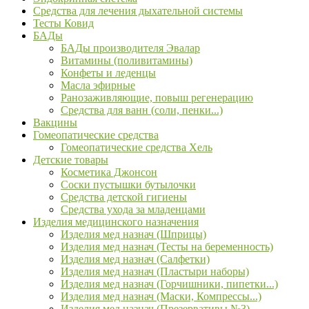
Средства для лечения дыхательной системы
Тесты Ковид
БАДы
БАДы производителя Эвалар
Витамины (поливитамины)
Конфеты и леденцы
Масла эфирные
Ранозаживляющие, повыш регенерацию
Средства для ванн (соли, пенки...)
Вакцины
Гомеопатические средства
Гомеопатические средства Хель
Детские товары
Косметика Джонсон
Соски пустышки бутылочки
Средства детской гигиены
Средства ухода за младенцами
Изделия медицинского назначения
Изделия мед назнач (Шприцы)
Изделия мед назнач (Тесты на беременность)
Изделия мед назнач (Салфетки)
Изделия мед назнач (Пластыри наборы)
Изделия мед назнач (Горчишники, пипетки...)
Изделия мед назнач (Маски, Компрессы...)
Изделия мед назнач (Презервативы №3)