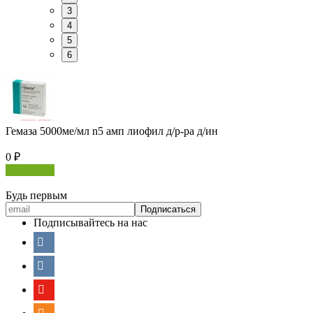
3
4
5
6
Гемаза 5000ме/мл n5 амп лиофил д/р-ра д/ин
0
₽
В корзину
Будь первым
Подписывайтесь на нас