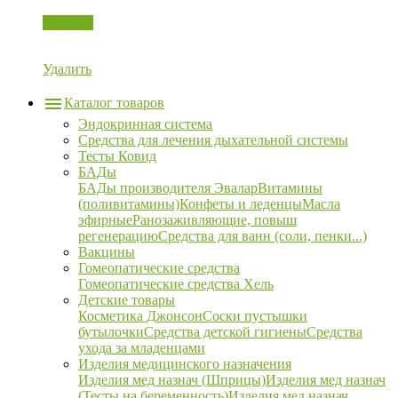
Корзина
Удалить
Каталог товаров
Эндокринная система
Средства для лечения дыхательной системы
Тесты Ковид
БАДы
БАДы производителя Эвалар
Витамины
(поливитамины)
Конфеты и леденцы
Масла
эфирные
Ранозаживляющие, повыш
регенерацию
Средства для ванн (соли, пенки...)
Вакцины
Гомеопатические средства
Гомеопатические средства Хель
Детские товары
Косметика Джонсон
Соски пустышки
бутылочки
Средства детской гигиены
Средства
ухода за младенцами
Изделия медицинского назначения
Изделия мед назнач (Шприцы)
Изделия мед назнач
(Тесты на беременность)
Изделия мед назнач