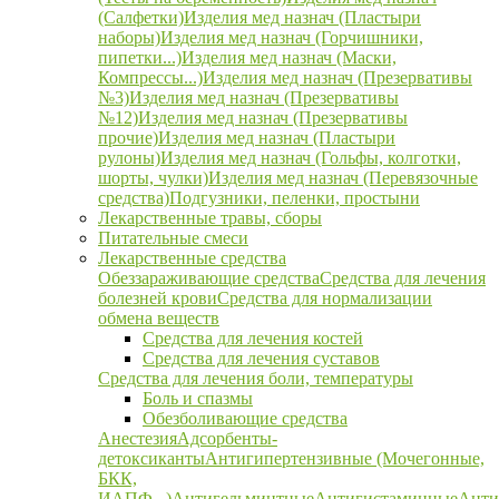
(Салфетки)
Изделия мед назнач (Пластыри
наборы)
Изделия мед назнач (Горчишники,
пипетки...)
Изделия мед назнач (Маски,
Компрессы...)
Изделия мед назнач (Презервативы
№3)
Изделия мед назнач (Презервативы
№12)
Изделия мед назнач (Презервативы
прочие)
Изделия мед назнач (Пластыри
рулоны)
Изделия мед назнач (Гольфы, колготки,
шорты, чулки)
Изделия мед назнач (Перевязочные
средства)
Подгузники, пеленки, простыни
Лекарственные травы, сборы
Питательные смеси
Лекарственные средства
Обеззараживающие средства
Средства для лечения
болезней крови
Средства для нормализации
обмена веществ
Средства для лечения костей
Средства для лечения суставов
Средства для лечения боли, температуры
Боль и спазмы
Обезболивающие средства
Анестезия
Адсорбенты-
детоксиканты
Антигипертензивные (Мочегонные,
БКК,
ИАПФ...)
Антигельминтные
Антигистаминные
Анти