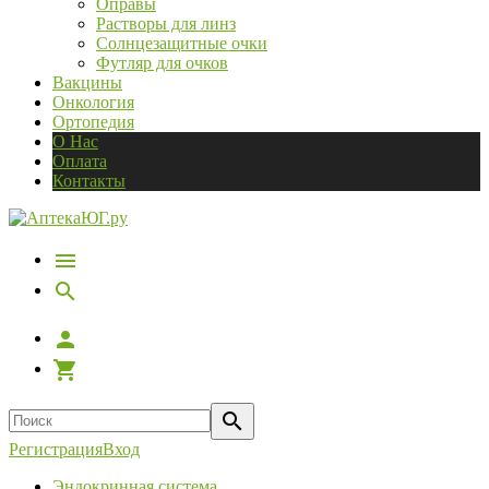
Оправы
Растворы для линз
Солнцезащитные очки
Футляр для очков
Вакцины
Онкология
Ортопедия
О Нас
Оплата
Контакты
Регистрация
Вход
Эндокринная система