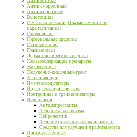
Антибиотики
Антигеморройные
Антипсориазные
Венотоники
Гематологические (Плазмозаменители,
парент.питание)
Гинекология
Гормональные средства
Глазные капли
Глазные мази
Дерматологические средства
Железосодержащие препараты
Желчегонные
Желудочно-кишечный-тракт
Закрепляющие
Иммуномодуляторы
Йодсодержащие средства
Ноотропные и транквилизаторы
Неврология
Антидепрессанты
Лечение алкоголизма
Нейролептик
Лечение никотиновой зависимости
Средства для улучшения работы мозга
Противоязвенные