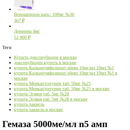
Верошпирон капс. 100мг №30
367
₽
Ленвима 4мг
52 900
₽
Теги
Купить доксорубицин в москве
доксорубицин купить в москве
купить Кальциумфолинат-эбеве 10мг/мл 10мл №1
купить Кальциумфолинат-эбеве 10мг/мл 10мл №1 в
москве
купить Меркаптопурин таб. 50мг №25
купить Меркаптопурин таб. 50мг №25 в москве
купить Эсмия таб. 5мг №28
купить Эсмия таб. 5мг №28 в москве
купить лаквель
купить лаквель в москве
Гемаза 5000ме/мл n5 амп