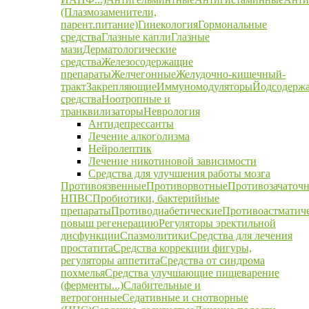
(Плазмозаменители,
парент.питание)
Гинекология
Гормональные
средства
Глазные капли
Глазные
мази
Дерматологические
средства
Железосодержащие
препараты
Желчегонные
Желудочно-кишечный-
тракт
Закрепляющие
Иммуномодуляторы
Йодсодерж
средства
Ноотропные и
транквилизаторы
Неврология
Антидепрессанты
Лечение алкоголизма
Нейролептик
Лечение никотиновой зависимости
Средства для улучшения работы мозга
Противоязвенные
Противорвотные
Противозачаточ
НПВС
Пробиотики, бактерийные
препараты
Противодиабетические
Противоастматич
повыш регенерацию
Регуляторы эректильной
дисфункции
Спазмолитики
Средства для лечения
простатита
Средства коррекции фигуры,
регуляторы аппетита
Средства от синдрома
похмелья
Средства улучшающие пищеварение
(ферменты...)
Слабительные и
ветрогонные
Седативные и снотворные