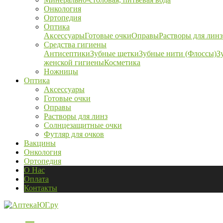
Онкология
Ортопедия
Оптика
Аксессуары
Готовые очки
Оправы
Растворы для линз
Средства гигиены
Антисептики
Зубные щетки
Зубные нити (Флоссы)
З
женской гигиены
Косметика
Ножницы
Оптика
Аксессуары
Готовые очки
Оправы
Растворы для линз
Солнцезащитные очки
Футляр для очков
Вакцины
Онкология
Ортопедия
О Нас
Оплата
Контакты