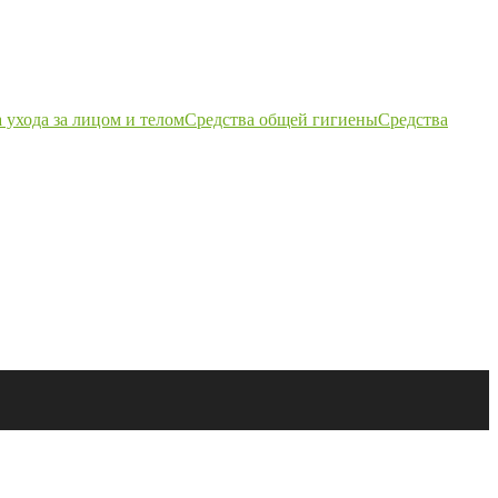
 ухода за лицом и телом
Средства общей гигиены
Средства