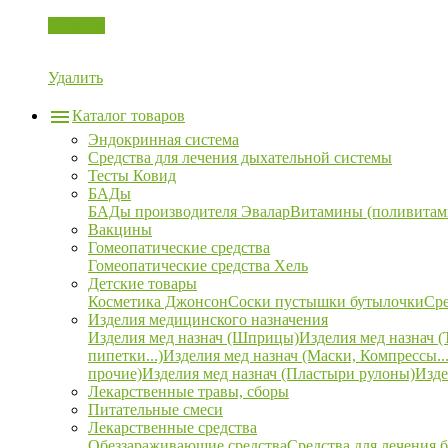
Корзина
Удалить
Каталог товаров
Эндокринная система
Средства для лечения дыхательной системы
Тесты Ковид
БАДы
БАДы производителя Эвалар
Витамины (поливитам
Вакцины
Гомеопатические средства
Гомеопатические средства Хель
Детские товары
Косметика Джонсон
Соски пустышки бутылочки
Сре
Изделия медицинского назначения
Изделия мед назнач (Шприцы)
Изделия мед назнач (
пипетки...)
Изделия мед назнач (Маски, Компрессы...
прочие)
Изделия мед назнач (Пластыри рулоны)
Изде
Лекарственные травы, сборы
Питательные смеси
Лекарственные средства
Обеззараживающие средства
Средства для лечения 