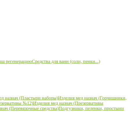
ыш регенерацию
Средства для ванн (соли, пенки...)
ед назнач (Пластыри наборы)
Изделия мед назнач (Горчишники,
езервативы №12)
Изделия мед назнач (Презервативы
знач (Перевязочные средства)
Подгузники, пеленки, простыни