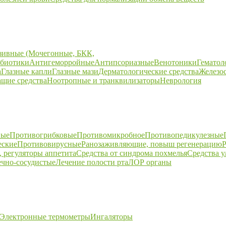
зивные (Мочегонные, БКК,
биотики
Антигеморройные
Антипсориазные
Венотоники
Гематол
а
Глазные капли
Глазные мази
Дерматологические средства
Железо
щие средства
Ноотропные и транквилизаторы
Неврология
ные
Противогрибковые
Противомикробное
Противопедикулезные
еские
Противовирусные
Ранозаживляющие, повыш регенерацию
Р
 регуляторы аппетита
Средства от синдрома похмелья
Средства 
ечно-сосудистые
Лечение полости рта
ЛОР органы
Электронные термометры
Ингаляторы