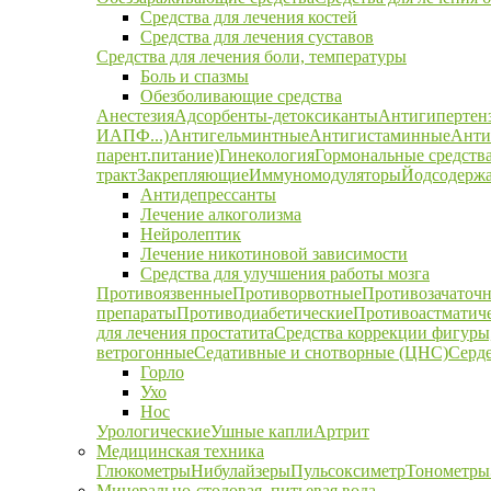
Средства для лечения костей
Средства для лечения суставов
Средства для лечения боли, температуры
Боль и спазмы
Обезболивающие средства
Анестезия
Адсорбенты-детоксиканты
Антигипертен
ИАПФ...)
Антигельминтные
Антигистаминные
Анти
парент.питание)
Гинекология
Гормональные средств
тракт
Закрепляющие
Иммуномодуляторы
Йодсодержа
Антидепрессанты
Лечение алкоголизма
Нейролептик
Лечение никотиновой зависимости
Средства для улучшения работы мозга
Противоязвенные
Противорвотные
Противозачаточ
препараты
Противодиабетические
Противоастматич
для лечения простатита
Средства коррекции фигуры,
ветрогонные
Седативные и снотворные (ЦНС)
Серд
Горло
Ухо
Нос
Урологические
Ушные капли
Артрит
Медицинская техника
Глюкометры
Нибулайзеры
Пульсоксиметр
Тонометры
Минерально-столовая, питьевая вода