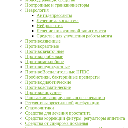
Ноотропные и транквилизаторы
Неврология
Антидепрессанты
Лечение алкоголизма
Нейролептик
Лечение никотиновой зависимости
Средства для улучшения работы мозга
Противоязвенные
Противорвотные
Противозачаточные
Противогрибковые
Противомикробное
Противопедикулезные
ПротивоВоспалительные НПВС
Пробиотики, бактерийные препараты
Противодиабетические
Противоастматические
Противовирусные
Ранозаживляющие, повыш регенерацию
Регуляторы эректильной дисфункции
Спазмолитики
Средства для лечения простатита
Средства коррекции фигуры, регуляторы аппетита
Средства от синдрома похмелья