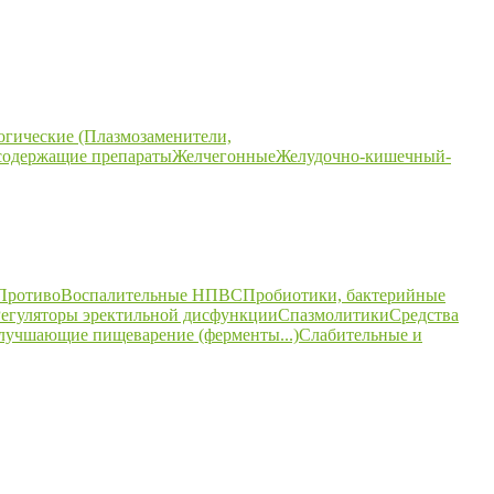
огические (Плазмозаменители,
содержащие препараты
Желчегонные
Желудочно-кишечный-
ПротивоВоспалительные НПВС
Пробиотики, бактерийные
егуляторы эректильной дисфункции
Спазмолитики
Средства
улучшающие пищеварение (ферменты...)
Слабительные и