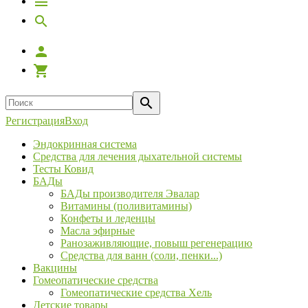
Регистрация
Вход
Эндокринная система
Средства для лечения дыхательной системы
Тесты Ковид
БАДы
БАДы производителя Эвалар
Витамины (поливитамины)
Конфеты и леденцы
Масла эфирные
Ранозаживляющие, повыш регенерацию
Средства для ванн (соли, пенки...)
Вакцины
Гомеопатические средства
Гомеопатические средства Хель
Детские товары