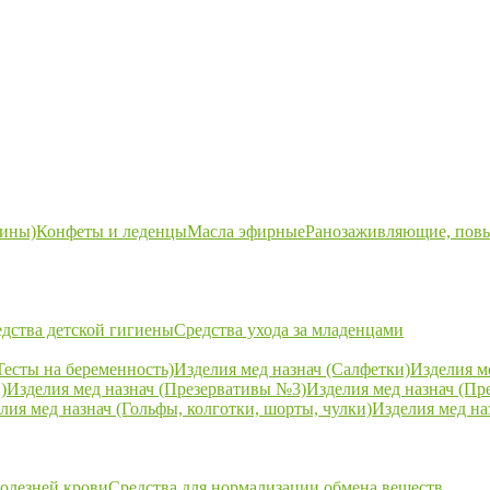
ины)
Конфеты и леденцы
Масла эфирные
Ранозаживляющие, пов
дства детской гигиены
Средства ухода за младенцами
Тесты на беременность)
Изделия мед назнач (Салфетки)
Изделия м
)
Изделия мед назнач (Презервативы №3)
Изделия мед назнач (Пр
лия мед назнач (Гольфы, колготки, шорты, чулки)
Изделия мед на
болезней крови
Средства для нормализации обмена веществ