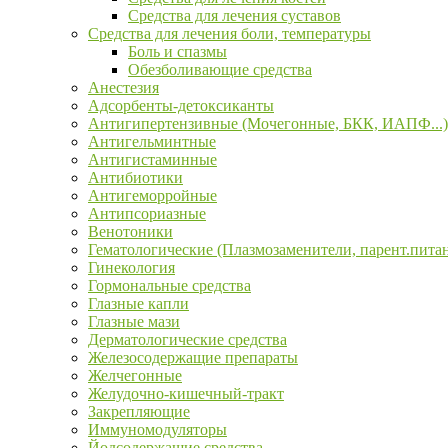
Средства для лечения суставов
Средства для лечения боли, температуры
Боль и спазмы
Обезболивающие средства
Анестезия
Адсорбенты-детоксиканты
Антигипертензивные (Мочегонные, БКК, ИАПФ...)
Антигельминтные
Антигистаминные
Антибиотики
Антигеморройные
Антипсориазные
Венотоники
Гематологические (Плазмозаменители, парент.пита
Гинекология
Гормональные средства
Глазные капли
Глазные мази
Дерматологические средства
Железосодержащие препараты
Желчегонные
Желудочно-кишечный-тракт
Закрепляющие
Иммуномодуляторы
Йодсодержащие средства