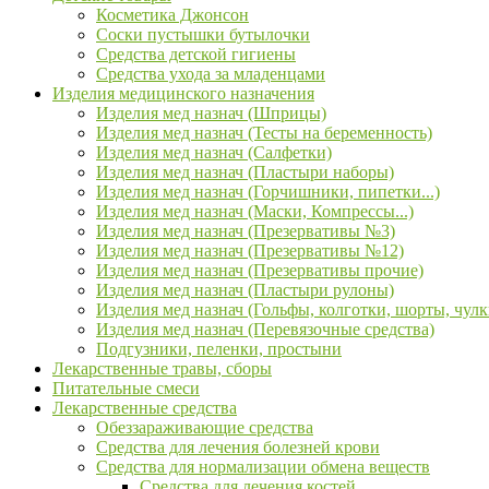
Косметика Джонсон
Соски пустышки бутылочки
Средства детской гигиены
Средства ухода за младенцами
Изделия медицинского назначения
Изделия мед назнач (Шприцы)
Изделия мед назнач (Тесты на беременность)
Изделия мед назнач (Салфетки)
Изделия мед назнач (Пластыри наборы)
Изделия мед назнач (Горчишники, пипетки...)
Изделия мед назнач (Маски, Компрессы...)
Изделия мед назнач (Презервативы №3)
Изделия мед назнач (Презервативы №12)
Изделия мед назнач (Презервативы прочие)
Изделия мед назнач (Пластыри рулоны)
Изделия мед назнач (Гольфы, колготки, шорты, чулк
Изделия мед назнач (Перевязочные средства)
Подгузники, пеленки, простыни
Лекарственные травы, сборы
Питательные смеси
Лекарственные средства
Обеззараживающие средства
Средства для лечения болезней крови
Средства для нормализации обмена веществ
Средства для лечения костей