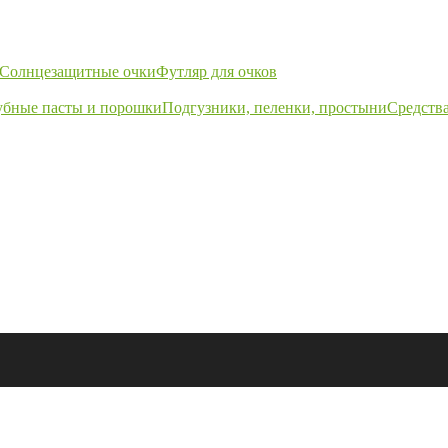
Солнцезащитные очки
Футляр для очков
убные пасты и порошки
Подгузники, пеленки, простыни
Средства