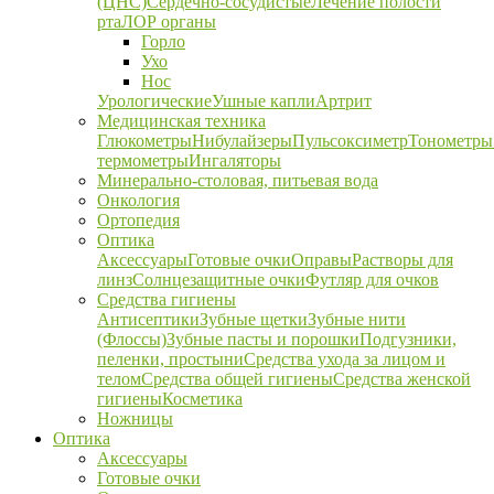
(ЦНС)
Сердечно-сосудистые
Лечение полости
рта
ЛОР органы
Горло
Ухо
Нос
Урологические
Ушные капли
Артрит
Медицинская техника
Глюкометры
Нибулайзеры
Пульсоксиметр
Тонометры
термометры
Ингаляторы
Минерально-столовая, питьевая вода
Онкология
Ортопедия
Оптика
Аксессуары
Готовые очки
Оправы
Растворы для
линз
Солнцезащитные очки
Футляр для очков
Средства гигиены
Антисептики
Зубные щетки
Зубные нити
(Флоссы)
Зубные пасты и порошки
Подгузники,
пеленки, простыни
Средства ухода за лицом и
телом
Средства общей гигиены
Средства женской
гигиены
Косметика
Ножницы
Оптика
Аксессуары
Готовые очки