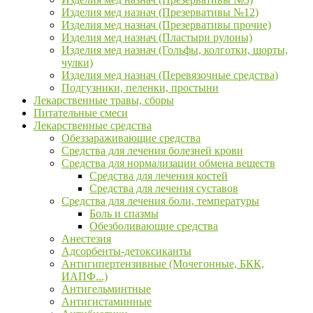
Изделия мед назнач (Презервативы №12)
Изделия мед назнач (Презервативы прочие)
Изделия мед назнач (Пластыри рулоны)
Изделия мед назнач (Гольфы, колготки, шорты,
чулки)
Изделия мед назнач (Перевязочные средства)
Подгузники, пеленки, простыни
Лекарственные травы, сборы
Питательные смеси
Лекарственные средства
Обеззараживающие средства
Средства для лечения болезней крови
Средства для нормализации обмена веществ
Средства для лечения костей
Средства для лечения суставов
Средства для лечения боли, температуры
Боль и спазмы
Обезболивающие средства
Анестезия
Адсорбенты-детоксиканты
Антигипертензивные (Мочегонные, БКК,
ИАПФ...)
Антигельминтные
Антигистаминные