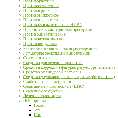
Противорвотные
Противозачаточные
Противогрибковые
Противомикробное
Противопедикулезные
ПротивоВоспалительные НПВС
Пробиотики, бактерийные препараты
Противодиабетические
Противоастматические
Противовирусные
Ранозаживляющие, повыш регенерацию
Регуляторы эректильной дисфункции
Спазмолитики
Средства для лечения простатита
Средства коррекции фигуры, регуляторы аппетита
Средства от синдрома похмелья
Средства улучшающие пищеварение (ферменты...)
Слабительные и ветрогонные
Седативные и снотворные (ЦНС)
Сердечно-сосудистые
Лечение полости рта
ЛОР органы
Горло
Ухо
Нос