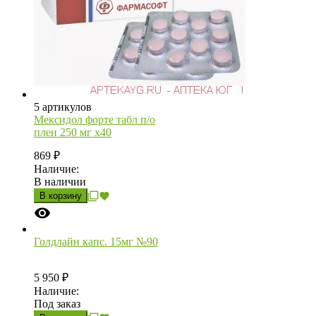
5 артикулов
Мексидол форте табл п/о
плен 250 мг х40
869
₽
Наличие:
В наличии
В корзину
Голдлайн капс. 15мг №90
5 950
₽
Наличие:
Под заказ