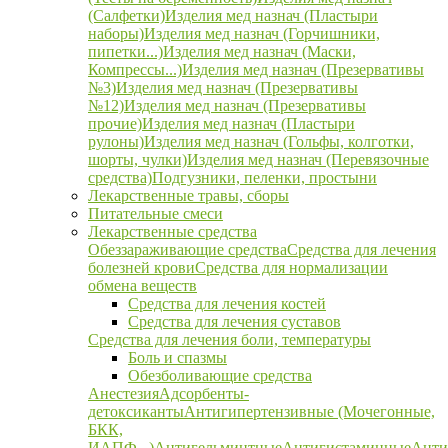
(Салфетки)
Изделия мед назнач (Пластыри
наборы)
Изделия мед назнач (Горчишники,
пипетки...)
Изделия мед назнач (Маски,
Компрессы...)
Изделия мед назнач (Презервативы
№3)
Изделия мед назнач (Презервативы
№12)
Изделия мед назнач (Презервативы
прочие)
Изделия мед назнач (Пластыри
рулоны)
Изделия мед назнач (Гольфы, колготки,
шорты, чулки)
Изделия мед назнач (Перевязочные
средства)
Подгузники, пеленки, простыни
Лекарственные травы, сборы
Питательные смеси
Лекарственные средства
Обеззараживающие средства
Средства для лечения
болезней крови
Средства для нормализации
обмена веществ
Средства для лечения костей
Средства для лечения суставов
Средства для лечения боли, температуры
Боль и спазмы
Обезболивающие средства
Анестезия
Адсорбенты-
детоксиканты
Антигипертензивные (Мочегонные,
БКК,
ИАПФ...)
Антигельминтные
Антигистаминные
Анти