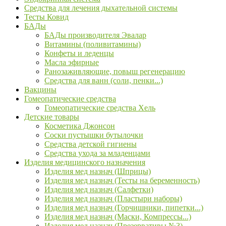
Средства для лечения дыхательной системы
Тесты Ковид
БАДы
БАДы производителя Эвалар
Витамины (поливитамины)
Конфеты и леденцы
Масла эфирные
Ранозаживляющие, повыш регенерацию
Средства для ванн (соли, пенки...)
Вакцины
Гомеопатические средства
Гомеопатические средства Хель
Детские товары
Косметика Джонсон
Соски пустышки бутылочки
Средства детской гигиены
Средства ухода за младенцами
Изделия медицинского назначения
Изделия мед назнач (Шприцы)
Изделия мед назнач (Тесты на беременность)
Изделия мед назнач (Салфетки)
Изделия мед назнач (Пластыри наборы)
Изделия мед назнач (Горчишники, пипетки...)
Изделия мед назнач (Маски, Компрессы...)
Изделия мед назнач (Презервативы №3)