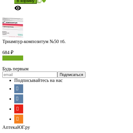
В корзину
Триампур-композитум №50 тб.
684
₽
В корзину
Будь первым
Подписывайтесь на нас
АптекаЮГ.ру