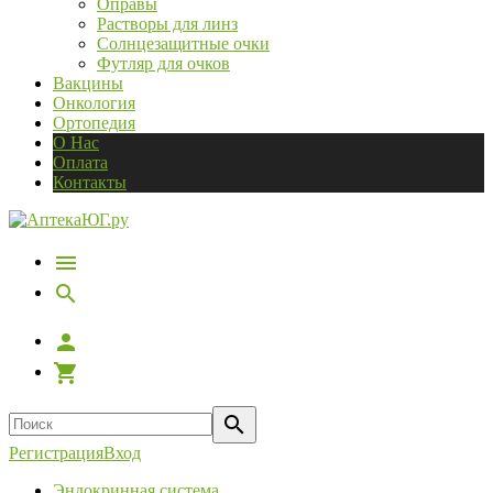
Оправы
Растворы для линз
Солнцезащитные очки
Футляр для очков
Вакцины
Онкология
Ортопедия
О Нас
Оплата
Контакты
Регистрация
Вход
Эндокринная система