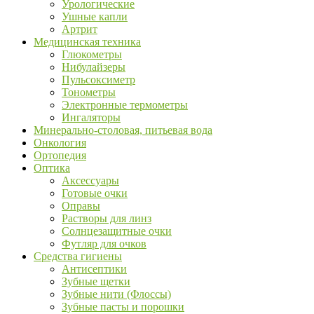
Урологические
Ушные капли
Артрит
Медицинская техника
Глюкометры
Нибулайзеры
Пульсоксиметр
Тонометры
Электронные термометры
Ингаляторы
Минерально-столовая, питьевая вода
Онкология
Ортопедия
Оптика
Аксессуары
Готовые очки
Оправы
Растворы для линз
Солнцезащитные очки
Футляр для очков
Средства гигиены
Антисептики
Зубные щетки
Зубные нити (Флоссы)
Зубные пасты и порошки