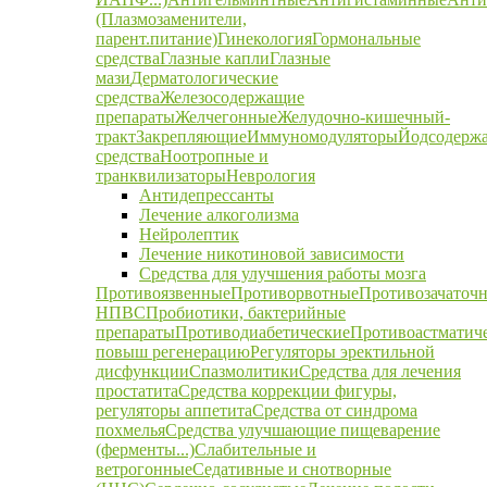
(Плазмозаменители,
парент.питание)
Гинекология
Гормональные
средства
Глазные капли
Глазные
мази
Дерматологические
средства
Железосодержащие
препараты
Желчегонные
Желудочно-кишечный-
тракт
Закрепляющие
Иммуномодуляторы
Йодсодерж
средства
Ноотропные и
транквилизаторы
Неврология
Антидепрессанты
Лечение алкоголизма
Нейролептик
Лечение никотиновой зависимости
Средства для улучшения работы мозга
Противоязвенные
Противорвотные
Противозачаточ
НПВС
Пробиотики, бактерийные
препараты
Противодиабетические
Противоастматич
повыш регенерацию
Регуляторы эректильной
дисфункции
Спазмолитики
Средства для лечения
простатита
Средства коррекции фигуры,
регуляторы аппетита
Средства от синдрома
похмелья
Средства улучшающие пищеварение
(ферменты...)
Слабительные и
ветрогонные
Седативные и снотворные