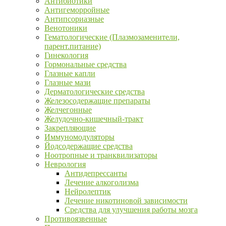
Антибиотики
Антигеморройные
Антипсориазные
Венотоники
Гематологические (Плазмозаменители,
парент.питание)
Гинекология
Гормональные средства
Глазные капли
Глазные мази
Дерматологические средства
Железосодержащие препараты
Желчегонные
Желудочно-кишечный-тракт
Закрепляющие
Иммуномодуляторы
Йодсодержащие средства
Ноотропные и транквилизаторы
Неврология
Антидепрессанты
Лечение алкоголизма
Нейролептик
Лечение никотиновой зависимости
Средства для улучшения работы мозга
Противоязвенные