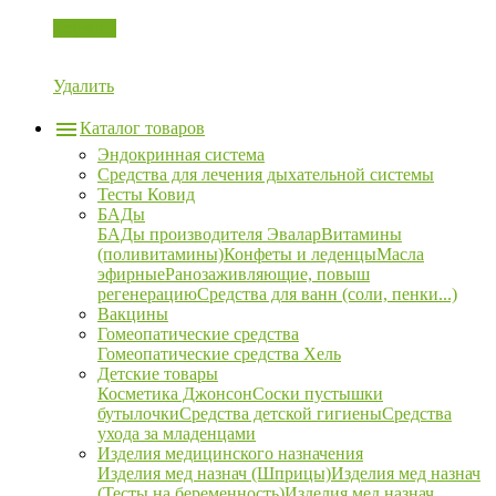
Корзина
Удалить
Каталог товаров
Эндокринная система
Средства для лечения дыхательной системы
Тесты Ковид
БАДы
БАДы производителя Эвалар
Витамины
(поливитамины)
Конфеты и леденцы
Масла
эфирные
Ранозаживляющие, повыш
регенерацию
Средства для ванн (соли, пенки...)
Вакцины
Гомеопатические средства
Гомеопатические средства Хель
Детские товары
Косметика Джонсон
Соски пустышки
бутылочки
Средства детской гигиены
Средства
ухода за младенцами
Изделия медицинского назначения
Изделия мед назнач (Шприцы)
Изделия мед назнач
(Тесты на беременность)
Изделия мед назнач