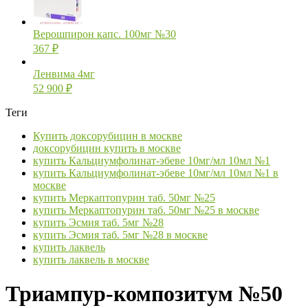
Верошпирон капс. 100мг №30
367
₽
Ленвима 4мг
52 900
₽
Теги
Купить доксорубицин в москве
доксорубицин купить в москве
купить Кальциумфолинат-эбеве 10мг/мл 10мл №1
купить Кальциумфолинат-эбеве 10мг/мл 10мл №1 в
москве
купить Меркаптопурин таб. 50мг №25
купить Меркаптопурин таб. 50мг №25 в москве
купить Эсмия таб. 5мг №28
купить Эсмия таб. 5мг №28 в москве
купить лаквель
купить лаквель в москве
Триампур-композитум №50