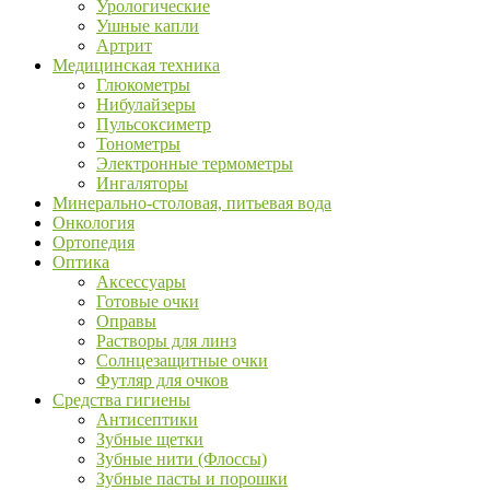
Урологические
Ушные капли
Артрит
Медицинская техника
Глюкометры
Нибулайзеры
Пульсоксиметр
Тонометры
Электронные термометры
Ингаляторы
Минерально-столовая, питьевая вода
Онкология
Ортопедия
Оптика
Аксессуары
Готовые очки
Оправы
Растворы для линз
Солнцезащитные очки
Футляр для очков
Средства гигиены
Антисептики
Зубные щетки
Зубные нити (Флоссы)
Зубные пасты и порошки