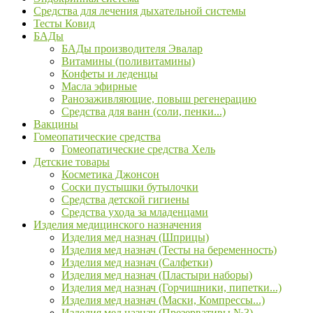
Средства для лечения дыхательной системы
Тесты Ковид
БАДы
БАДы производителя Эвалар
Витамины (поливитамины)
Конфеты и леденцы
Масла эфирные
Ранозаживляющие, повыш регенерацию
Средства для ванн (соли, пенки...)
Вакцины
Гомеопатические средства
Гомеопатические средства Хель
Детские товары
Косметика Джонсон
Соски пустышки бутылочки
Средства детской гигиены
Средства ухода за младенцами
Изделия медицинского назначения
Изделия мед назнач (Шприцы)
Изделия мед назнач (Тесты на беременность)
Изделия мед назнач (Салфетки)
Изделия мед назнач (Пластыри наборы)
Изделия мед назнач (Горчишники, пипетки...)
Изделия мед назнач (Маски, Компрессы...)
Изделия мед назнач (Презервативы №3)