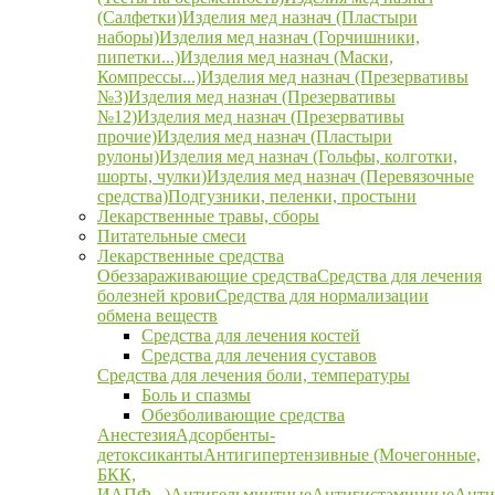
(Салфетки)
Изделия мед назнач (Пластыри
наборы)
Изделия мед назнач (Горчишники,
пипетки...)
Изделия мед назнач (Маски,
Компрессы...)
Изделия мед назнач (Презервативы
№3)
Изделия мед назнач (Презервативы
№12)
Изделия мед назнач (Презервативы
прочие)
Изделия мед назнач (Пластыри
рулоны)
Изделия мед назнач (Гольфы, колготки,
шорты, чулки)
Изделия мед назнач (Перевязочные
средства)
Подгузники, пеленки, простыни
Лекарственные травы, сборы
Питательные смеси
Лекарственные средства
Обеззараживающие средства
Средства для лечения
болезней крови
Средства для нормализации
обмена веществ
Средства для лечения костей
Средства для лечения суставов
Средства для лечения боли, температуры
Боль и спазмы
Обезболивающие средства
Анестезия
Адсорбенты-
детоксиканты
Антигипертензивные (Мочегонные,
БКК,
ИАПФ...)
Антигельминтные
Антигистаминные
Анти