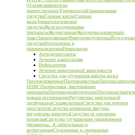
(Плазмозаменители,
парент.питание)
Гинекология
Гормональные
средства
Глазные капли
Глазные
мази
Дерматологические
средства
Железосодержащие
препараты
Желчегонные
Желудочно-кишечный-
тракт
Закрепляющие
Иммуномодуляторы
Йодсодерж
средства
Ноотропные и
транквилизаторы
Неврология
Антидепрессанты
Лечение алкоголизма
Нейролептик
Лечение никотиновой зависимости
Средства для улучшения работы мозга
Противоязвенные
Противорвотные
Противозачаточ
НПВС
Пробиотики, бактерийные
препараты
Противодиабетические
Противоастматич
повыш регенерацию
Регуляторы эректильной
дисфункции
Спазмолитики
Средства для лечения
простатита
Средства коррекции фигуры,
регуляторы аппетита
Средства от синдрома
похмелья
Средства улучшающие пищеварение
(ферменты...)
Слабительные и
ветрогонные
Седативные и снотворные