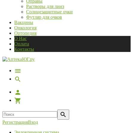
Оправы
Растворы для линз
Солнцезащитные очки
Футляр для очков
Вакцины
Онкология
Ортопедия
О Нас
Оплата
Контакты
Регистрация
Вход
Эндокринная система