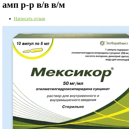
амп р-р в/в в/м
Написать отзыв