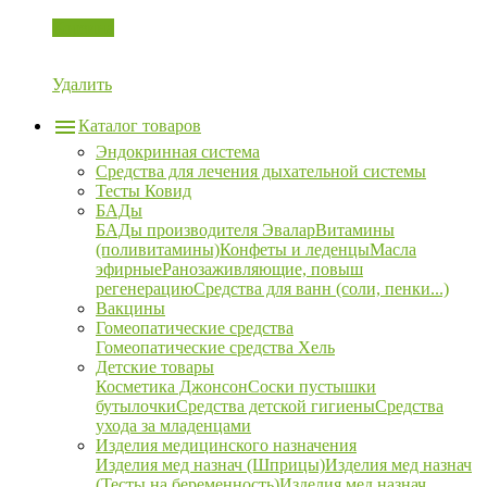
Корзина
Удалить
Каталог товаров
Эндокринная система
Средства для лечения дыхательной системы
Тесты Ковид
БАДы
БАДы производителя Эвалар
Витамины
(поливитамины)
Конфеты и леденцы
Масла
эфирные
Ранозаживляющие, повыш
регенерацию
Средства для ванн (соли, пенки...)
Вакцины
Гомеопатические средства
Гомеопатические средства Хель
Детские товары
Косметика Джонсон
Соски пустышки
бутылочки
Средства детской гигиены
Средства
ухода за младенцами
Изделия медицинского назначения
Изделия мед назнач (Шприцы)
Изделия мед назнач
(Тесты на беременность)
Изделия мед назнач