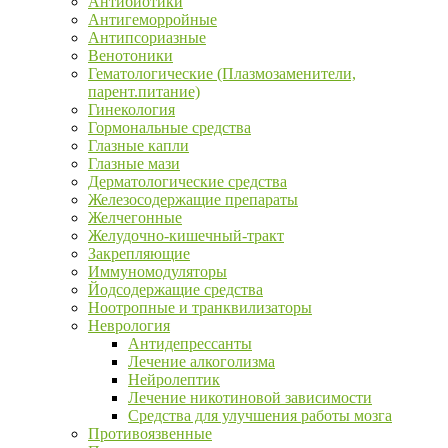
Антибиотики
Антигеморройные
Антипсориазные
Венотоники
Гематологические (Плазмозаменители,
парент.питание)
Гинекология
Гормональные средства
Глазные капли
Глазные мази
Дерматологические средства
Железосодержащие препараты
Желчегонные
Желудочно-кишечный-тракт
Закрепляющие
Иммуномодуляторы
Йодсодержащие средства
Ноотропные и транквилизаторы
Неврология
Антидепрессанты
Лечение алкоголизма
Нейролептик
Лечение никотиновой зависимости
Средства для улучшения работы мозга
Противоязвенные