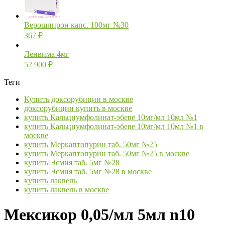
Верошпирон капс. 100мг №30
367
₽
Ленвима 4мг
52 900
₽
Теги
Купить доксорубицин в москве
доксорубицин купить в москве
купить Кальциумфолинат-эбеве 10мг/мл 10мл №1
купить Кальциумфолинат-эбеве 10мг/мл 10мл №1 в
москве
купить Меркаптопурин таб. 50мг №25
купить Меркаптопурин таб. 50мг №25 в москве
купить Эсмия таб. 5мг №28
купить Эсмия таб. 5мг №28 в москве
купить лаквель
купить лаквель в москве
Мексикор 0,05/мл 5мл n10