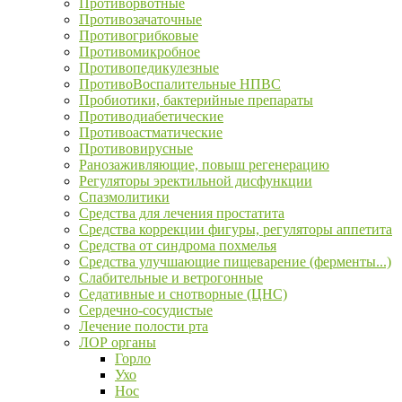
Противорвотные
Противозачаточные
Противогрибковые
Противомикробное
Противопедикулезные
ПротивоВоспалительные НПВС
Пробиотики, бактерийные препараты
Противодиабетические
Противоастматические
Противовирусные
Ранозаживляющие, повыш регенерацию
Регуляторы эректильной дисфункции
Спазмолитики
Средства для лечения простатита
Средства коррекции фигуры, регуляторы аппетита
Средства от синдрома похмелья
Средства улучшающие пищеварение (ферменты...)
Слабительные и ветрогонные
Седативные и снотворные (ЦНС)
Сердечно-сосудистые
Лечение полости рта
ЛОР органы
Горло
Ухо
Нос