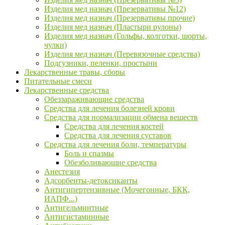
Изделия мед назнач (Презервативы №12)
Изделия мед назнач (Презервативы прочие)
Изделия мед назнач (Пластыри рулоны)
Изделия мед назнач (Гольфы, колготки, шорты,
чулки)
Изделия мед назнач (Перевязочные средства)
Подгузники, пеленки, простыни
Лекарственные травы, сборы
Питательные смеси
Лекарственные средства
Обеззараживающие средства
Средства для лечения болезней крови
Средства для нормализации обмена веществ
Средства для лечения костей
Средства для лечения суставов
Средства для лечения боли, температуры
Боль и спазмы
Обезболивающие средства
Анестезия
Адсорбенты-детоксиканты
Антигипертензивные (Мочегонные, БКК,
ИАПФ...)
Антигельминтные
Антигистаминные