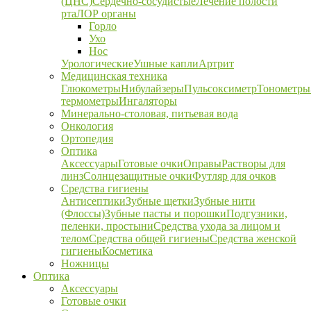
(ЦНС)
Сердечно-сосудистые
Лечение полости
рта
ЛОР органы
Горло
Ухо
Нос
Урологические
Ушные капли
Артрит
Медицинская техника
Глюкометры
Нибулайзеры
Пульсоксиметр
Тонометры
термометры
Ингаляторы
Минерально-столовая, питьевая вода
Онкология
Ортопедия
Оптика
Аксессуары
Готовые очки
Оправы
Растворы для
линз
Солнцезащитные очки
Футляр для очков
Средства гигиены
Антисептики
Зубные щетки
Зубные нити
(Флоссы)
Зубные пасты и порошки
Подгузники,
пеленки, простыни
Средства ухода за лицом и
телом
Средства общей гигиены
Средства женской
гигиены
Косметика
Ножницы
Оптика
Аксессуары
Готовые очки