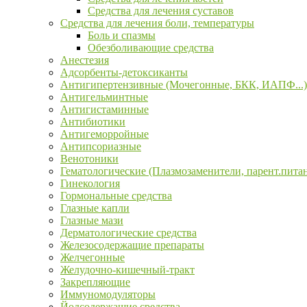
Средства для лечения суставов
Средства для лечения боли, температуры
Боль и спазмы
Обезболивающие средства
Анестезия
Адсорбенты-детоксиканты
Антигипертензивные (Мочегонные, БКК, ИАПФ...)
Антигельминтные
Антигистаминные
Антибиотики
Антигеморройные
Антипсориазные
Венотоники
Гематологические (Плазмозаменители, парент.пита
Гинекология
Гормональные средства
Глазные капли
Глазные мази
Дерматологические средства
Железосодержащие препараты
Желчегонные
Желудочно-кишечный-тракт
Закрепляющие
Иммуномодуляторы
Йодсодержащие средства