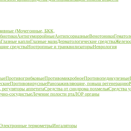
зивные (Мочегонные, БКК,
биотики
Антигеморройные
Антипсориазные
Венотоники
Гематол
а
Глазные капли
Глазные мази
Дерматологические средства
Железо
щие средства
Ноотропные и транквилизаторы
Неврология
ные
Противогрибковые
Противомикробное
Противопедикулезные
еские
Противовирусные
Ранозаживляющие, повыш регенерацию
Р
 регуляторы аппетита
Средства от синдрома похмелья
Средства 
ечно-сосудистые
Лечение полости рта
ЛОР органы
Электронные термометры
Ингаляторы