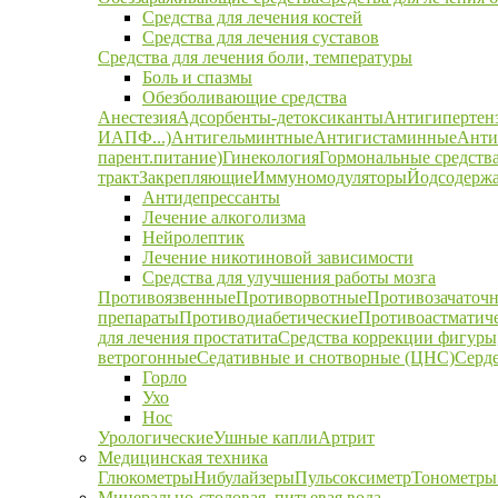
Средства для лечения костей
Средства для лечения суставов
Средства для лечения боли, температуры
Боль и спазмы
Обезболивающие средства
Анестезия
Адсорбенты-детоксиканты
Антигипертен
ИАПФ...)
Антигельминтные
Антигистаминные
Анти
парент.питание)
Гинекология
Гормональные средств
тракт
Закрепляющие
Иммуномодуляторы
Йодсодержа
Антидепрессанты
Лечение алкоголизма
Нейролептик
Лечение никотиновой зависимости
Средства для улучшения работы мозга
Противоязвенные
Противорвотные
Противозачаточ
препараты
Противодиабетические
Противоастматич
для лечения простатита
Средства коррекции фигуры,
ветрогонные
Седативные и снотворные (ЦНС)
Серд
Горло
Ухо
Нос
Урологические
Ушные капли
Артрит
Медицинская техника
Глюкометры
Нибулайзеры
Пульсоксиметр
Тонометры
Минерально-столовая, питьевая вода