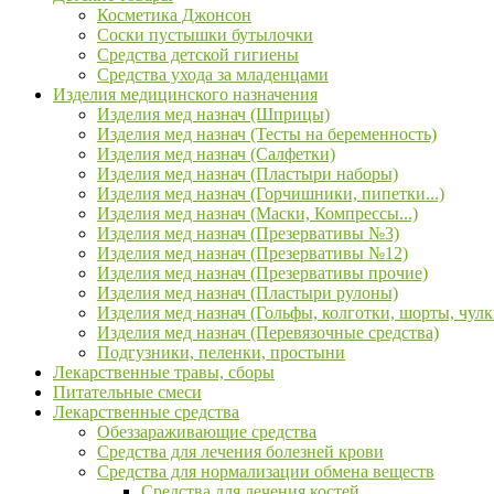
Косметика Джонсон
Соски пустышки бутылочки
Средства детской гигиены
Средства ухода за младенцами
Изделия медицинского назначения
Изделия мед назнач (Шприцы)
Изделия мед назнач (Тесты на беременность)
Изделия мед назнач (Салфетки)
Изделия мед назнач (Пластыри наборы)
Изделия мед назнач (Горчишники, пипетки...)
Изделия мед назнач (Маски, Компрессы...)
Изделия мед назнач (Презервативы №3)
Изделия мед назнач (Презервативы №12)
Изделия мед назнач (Презервативы прочие)
Изделия мед назнач (Пластыри рулоны)
Изделия мед назнач (Гольфы, колготки, шорты, чулк
Изделия мед назнач (Перевязочные средства)
Подгузники, пеленки, простыни
Лекарственные травы, сборы
Питательные смеси
Лекарственные средства
Обеззараживающие средства
Средства для лечения болезней крови
Средства для нормализации обмена веществ
Средства для лечения костей