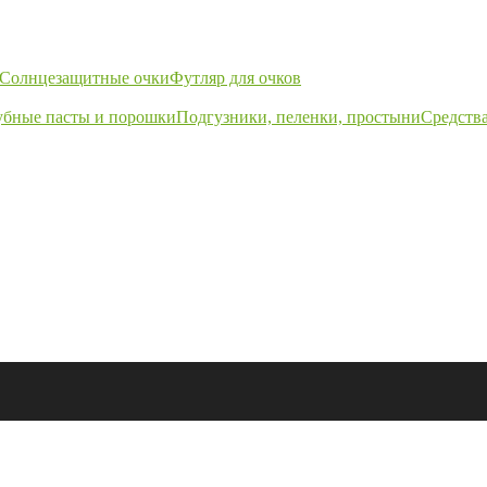
Солнцезащитные очки
Футляр для очков
убные пасты и порошки
Подгузники, пеленки, простыни
Средства