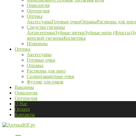
Онкология
Ортопедия
Оптика
Аксессуары
Готовые очки
Оправы
Растворы для линз
Средства гигиены
Антисептики
Зубные щетки
Зубные нити (Флоссы)
З
женской гигиены
Косметика
Ножницы
Оптика
Аксессуары
Готовые очки
Оправы
Растворы для линз
Солнцезащитные очки
Футляр для очков
Вакцины
Онкология
Ортопедия
О Нас
Оплата
Контакты