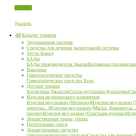
Корзина
Удалить
Каталог товаров
Эндокринная система
Средства для лечения дыхательной системы
Тесты Ковид
БАДы
БАДы производителя Эвалар
Витамины (поливитам
Вакцины
Гомеопатические средства
Гомеопатические средства Хель
Детские товары
Косметика Джонсон
Соски пустышки бутылочки
Сре
Изделия медицинского назначения
Изделия мед назнач (Шприцы)
Изделия мед назнач (
пипетки...)
Изделия мед назнач (Маски, Компрессы...
прочие)
Изделия мед назнач (Пластыри рулоны)
Изде
Лекарственные травы, сборы
Питательные смеси
Лекарственные средства
Обеззараживающие средства
Средства для лечения 