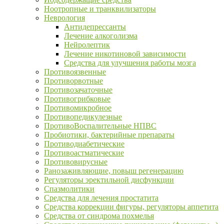
Ноотропные и транквилизаторы
Неврология
Антидепрессанты
Лечение алкоголизма
Нейролептик
Лечение никотиновой зависимости
Средства для улучшения работы мозга
Противоязвенные
Противорвотные
Противозачаточные
Противогрибковые
Противомикробное
Противопедикулезные
ПротивоВоспалительные НПВС
Пробиотики, бактерийные препараты
Противодиабетические
Противоастматические
Противовирусные
Ранозаживляющие, повыш регенерацию
Регуляторы эректильной дисфункции
Спазмолитики
Средства для лечения простатита
Средства коррекции фигуры, регуляторы аппетита
Средства от синдрома похмелья