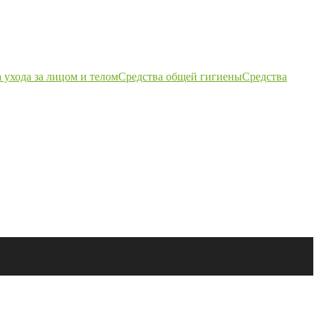
 ухода за лицом и телом
Средства общей гигиены
Средства