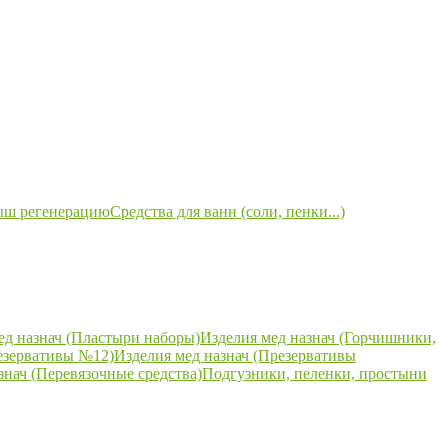
ыш регенерацию
Средства для ванн (соли, пенки...)
ед назнач (Пластыри наборы)
Изделия мед назнач (Горчишники,
езервативы №12)
Изделия мед назнач (Презервативы
знач (Перевязочные средства)
Подгузники, пеленки, простыни