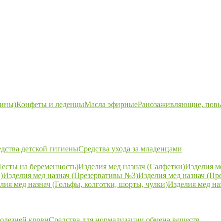
ины)
Конфеты и леденцы
Масла эфирные
Ранозаживляющие, пов
дства детской гигиены
Средства ухода за младенцами
Тесты на беременность)
Изделия мед назнач (Салфетки)
Изделия м
)
Изделия мед назнач (Презервативы №3)
Изделия мед назнач (Пр
лия мед назнач (Гольфы, колготки, шорты, чулки)
Изделия мед на
болезней крови
Средства для нормализации обмена веществ