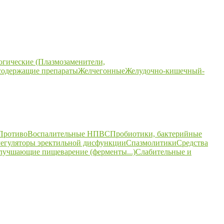
огические (Плазмозаменители,
содержащие препараты
Желчегонные
Желудочно-кишечный-
ПротивоВоспалительные НПВС
Пробиотики, бактерийные
егуляторы эректильной дисфункции
Спазмолитики
Средства
улучшающие пищеварение (ферменты...)
Слабительные и