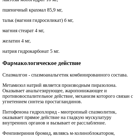
пшеничный крахмал 85,9 мг,
тальк (магния гидросиликат) б мг,
магния стеарат 4 мг,
желатин 4 мг,
натрия гидрокарбонат 5 мг.
Фармакологическое действие
Спазмалгон - спазмоанальгетик комбинированного состава.
Метамизол натрий является производным пиразолона.
Оказывает анальгезирующее, жаропонижающее и
противовоспалительное действие, механизм которого связан с
угнетением синтеза простагландинов.
Питофенона гидрохлорид - миотропный спазмолитик,
оказывает прямое действие на гладкую мускулатуру
внутренних органов и вызывает ее расслабление.
Фенпивериния бромид, являясь м-холиноблокатором,