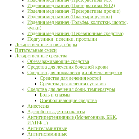
Изделия мед назнач (Презервативы №12)
Изделия мед назнач (Презервативы прочие)
Изделия мед назнач (Пластыри рулоны)
Изделия мед назнач (Гольфы, колготки, шорты,
чулки)
Изделия мед назнач (Перевязочные средства)
Подгузники, пеленки, простыни
Лекарственные травы, сборы
Питательные смеси
Лекарственные средства
Обеззараживающие средства
Средства для лечения болезней крови
Средства для нормализации обмена веществ
Средства для лечения костей
Средства для лечения суставов
Средства для лечения боли, температуры
Боль и спазмы
Обезболивающие средства
Анестезия
Адсорбенты-детоксиканты
Антигипертензивные (Мочегонные, БКК,
ИАПФ...)
Антигельминтные
Антигистаминные