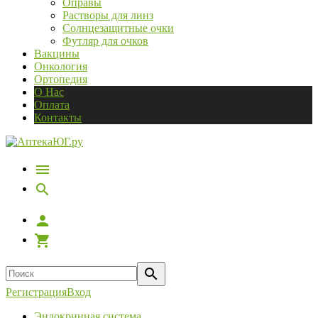
Оправы
Растворы для линз
Солнцезащитные очки
Футляр для очков
Вакцины
Онкология
Ортопедия
О Нас
Оплата
Контакты
Регистрация
Вход
Эндокринная система