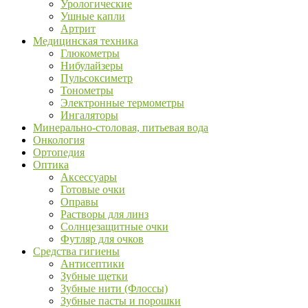
Урологические
Ушные капли
Артрит
Медицинская техника
Глюкометры
Нибулайзеры
Пульсоксиметр
Тонометры
Электронные термометры
Ингаляторы
Минерально-столовая, питьевая вода
Онкология
Ортопедия
Оптика
Аксессуары
Готовые очки
Оправы
Растворы для линз
Солнцезащитные очки
Футляр для очков
Средства гигиены
Антисептики
Зубные щетки
Зубные нити (Флоссы)
Зубные пасты и порошки