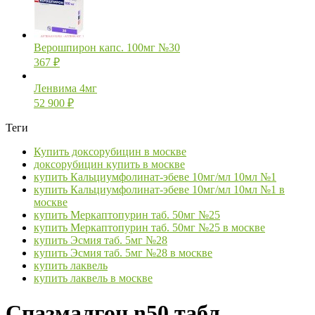
Верошпирон капс. 100мг №30
367
₽
Ленвима 4мг
52 900
₽
Теги
Купить доксорубицин в москве
доксорубицин купить в москве
купить Кальциумфолинат-эбеве 10мг/мл 10мл №1
купить Кальциумфолинат-эбеве 10мг/мл 10мл №1 в
москве
купить Меркаптопурин таб. 50мг №25
купить Меркаптопурин таб. 50мг №25 в москве
купить Эсмия таб. 5мг №28
купить Эсмия таб. 5мг №28 в москве
купить лаквель
купить лаквель в москве
Спазмалгон n50 табл