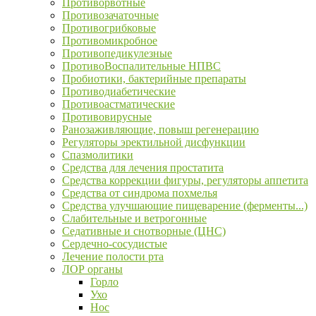
Противорвотные
Противозачаточные
Противогрибковые
Противомикробное
Противопедикулезные
ПротивоВоспалительные НПВС
Пробиотики, бактерийные препараты
Противодиабетические
Противоастматические
Противовирусные
Ранозаживляющие, повыш регенерацию
Регуляторы эректильной дисфункции
Спазмолитики
Средства для лечения простатита
Средства коррекции фигуры, регуляторы аппетита
Средства от синдрома похмелья
Средства улучшающие пищеварение (ферменты...)
Слабительные и ветрогонные
Седативные и снотворные (ЦНС)
Сердечно-сосудистые
Лечение полости рта
ЛОР органы
Горло
Ухо
Нос