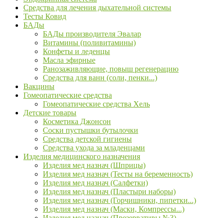
Средства для лечения дыхательной системы
Тесты Ковид
БАДы
БАДы производителя Эвалар
Витамины (поливитамины)
Конфеты и леденцы
Масла эфирные
Ранозаживляющие, повыш регенерацию
Средства для ванн (соли, пенки...)
Вакцины
Гомеопатические средства
Гомеопатические средства Хель
Детские товары
Косметика Джонсон
Соски пустышки бутылочки
Средства детской гигиены
Средства ухода за младенцами
Изделия медицинского назначения
Изделия мед назнач (Шприцы)
Изделия мед назнач (Тесты на беременность)
Изделия мед назнач (Салфетки)
Изделия мед назнач (Пластыри наборы)
Изделия мед назнач (Горчишники, пипетки...)
Изделия мед назнач (Маски, Компрессы...)
Изделия мед назнач (Презервативы №3)