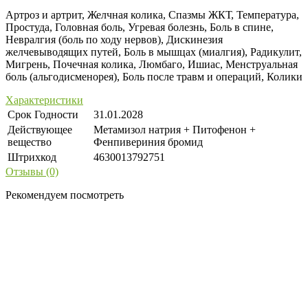
Артроз и артрит, Желчная колика, Спазмы ЖКТ, Температура,
Простуда, Головная боль, Угревая болезнь, Боль в спине,
Невралгия (боль по ходу нервов), Дискинезия
желчевыводящих путей, Боль в мышцах (миалгия), Радикулит,
Мигрень, Почечная колика, Люмбаго, Ишиас, Менструальная
боль (альгодисменорея), Боль после травм и операций, Колики
Характеристики
Срок Годности
31.01.2028
Действующее
Метамизол натрия + Питофенон +
вещество
Фенпивериния бромид
Штрихкод
4630013792751
Отзывы (0)
Рекомендуем посмотреть