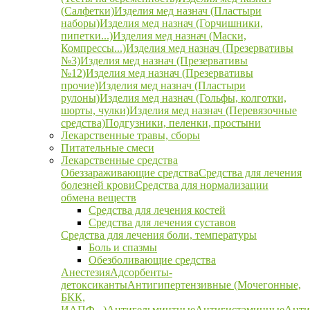
(Салфетки)
Изделия мед назнач (Пластыри
наборы)
Изделия мед назнач (Горчишники,
пипетки...)
Изделия мед назнач (Маски,
Компрессы...)
Изделия мед назнач (Презервативы
№3)
Изделия мед назнач (Презервативы
№12)
Изделия мед назнач (Презервативы
прочие)
Изделия мед назнач (Пластыри
рулоны)
Изделия мед назнач (Гольфы, колготки,
шорты, чулки)
Изделия мед назнач (Перевязочные
средства)
Подгузники, пеленки, простыни
Лекарственные травы, сборы
Питательные смеси
Лекарственные средства
Обеззараживающие средства
Средства для лечения
болезней крови
Средства для нормализации
обмена веществ
Средства для лечения костей
Средства для лечения суставов
Средства для лечения боли, температуры
Боль и спазмы
Обезболивающие средства
Анестезия
Адсорбенты-
детоксиканты
Антигипертензивные (Мочегонные,
БКК,
ИАПФ...)
Антигельминтные
Антигистаминные
Анти