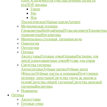
(ЦНС)
Сердечно-сосудистые
Лечение полости
рта
ЛОР органы
Горло
Ухо
Нос
Урологические
Ушные капли
Артрит
Медицинская техника
Глюкометры
Нибулайзеры
Пульсоксиметр
Тонометры
термометры
Ингаляторы
Минерально-столовая, питьевая вода
Онкология
Ортопедия
Оптика
Аксессуары
Готовые очки
Оправы
Растворы для
линз
Солнцезащитные очки
Футляр для очков
Средства гигиены
Антисептики
Зубные щетки
Зубные нити
(Флоссы)
Зубные пасты и порошки
Подгузники,
пеленки, простыни
Средства ухода за лицом и
телом
Средства общей гигиены
Средства женской
гигиены
Косметика
Ножницы
Оптика
Аксессуары
Готовые очки