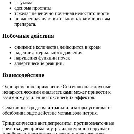
глаукома
аденома простаты
тяжелая печеночно-почечная недостаточность
повышенная чувствительность к компонентам
препарата.
Побочные действия
снижение количества лейкоцитов в крови
падение артериального давления
нарушения функции почек
аллергические реакции.
Взаимодействие
Одновременное применение Спазмалгона с другими
ненаркотическими анальгетиками может привести к
взаимному усилению токсических эффектов.
Седативные средства и транквилизаторы усиливают
обезболивающее действие метамизола натрия.
Трициклические антидепресанты, противозачаточные
средства для приема внутрь, аллопуринол нарушают
метаболизм метамизола в печени и повышают его