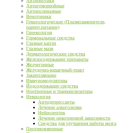
Антибиотики
Антигеморройные
Антипсориазные
Венотоники
Гематологические (Плазмозаменители,
парент.питание)
Гинекология
Гормональные средства
Глазные капли
Глазные мази
Дерматологические средства
Железосодержащие препараты
Желчегонные
Желудочно-кишечный-тракт
Закрепляющие
Иммуномодуляторы
Йодсодержащие средства
Ноотропные и транквилизаторы
Неврология
Антидепрессанты
Лечение алкоголизма
Нейролептик
Лечение никотиновой зависимости
Средства для улучшения работы мозга
Противоязвенные