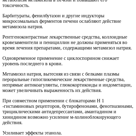
токсичность.
Барбитураты, фенилбутазон и другие индукторы
микросомальных ферментов печени ослабляют действие
метамизола натрия.
Рентгеноконтрастные лекарственные средства, коллоидные
кровезаменители и пенициллин не должны применяться во
время лечения препаратами, содержащими метамизол натрия.
Одновременное применение с циклоспорином снижает
уровень последнего в крови.
Метамизол натрия, вытесняя из связи с белками плазмы
пероральные гипогликемические лекарственные средства,
непрямые антикоагулянты, глюкокортикоиды и индометацин,
может увеличивать выраженность их действия.
При совместном применении с блокаторами Н 1
-гистаминовых рецепторов, бутирофенонами, фенотиазинами,
трициклическими антидепрессантами, амантадином и
хинидином возможно усиление м-холиноблокирующего
действия.
Усиливает эффекты этанола.