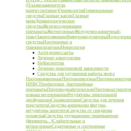
(Плазмозаменители,
парент.питание)
Гинекология
Гормональные
средства
Глазные капли
Глазные
мази
Дерматологические
средства
Железосодержащие
препараты
Желчегонные
Желудочно-кишечный-
тракт
Закрепляющие
Иммуномодуляторы
Йодсодерж
средства
Ноотропные и
транквилизаторы
Неврология
Антидепрессанты
Лечение алкоголизма
Нейролептик
Лечение никотиновой зависимости
Средства для улучшения работы мозга
Противоязвенные
Противорвотные
Противозачаточ
НПВС
Пробиотики, бактерийные
препараты
Противодиабетические
Противоастматич
повыш регенерацию
Регуляторы эректильной
дисфункции
Спазмолитики
Средства для лечения
простатита
Средства коррекции фигуры,
регуляторы аппетита
Средства от синдрома
похмелья
Средства улучшающие пищеварение
(ферменты...)
Слабительные и
ветрогонные
Седативные и снотворные