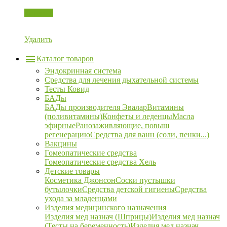
Корзина
Удалить
Каталог товаров
Эндокринная система
Средства для лечения дыхательной системы
Тесты Ковид
БАДы
БАДы производителя Эвалар
Витамины
(поливитамины)
Конфеты и леденцы
Масла
эфирные
Ранозаживляющие, повыш
регенерацию
Средства для ванн (соли, пенки...)
Вакцины
Гомеопатические средства
Гомеопатические средства Хель
Детские товары
Косметика Джонсон
Соски пустышки
бутылочки
Средства детской гигиены
Средства
ухода за младенцами
Изделия медицинского назначения
Изделия мед назнач (Шприцы)
Изделия мед назнач
(Тесты на беременность)
Изделия мед назнач