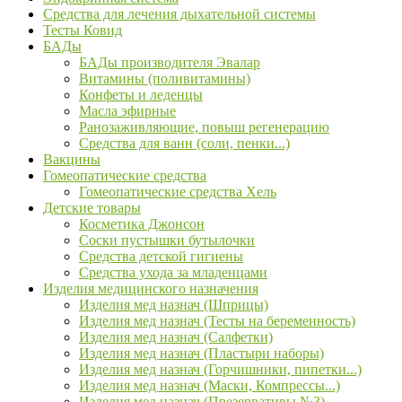
Средства для лечения дыхательной системы
Тесты Ковид
БАДы
БАДы производителя Эвалар
Витамины (поливитамины)
Конфеты и леденцы
Масла эфирные
Ранозаживляющие, повыш регенерацию
Средства для ванн (соли, пенки...)
Вакцины
Гомеопатические средства
Гомеопатические средства Хель
Детские товары
Косметика Джонсон
Соски пустышки бутылочки
Средства детской гигиены
Средства ухода за младенцами
Изделия медицинского назначения
Изделия мед назнач (Шприцы)
Изделия мед назнач (Тесты на беременность)
Изделия мед назнач (Салфетки)
Изделия мед назнач (Пластыри наборы)
Изделия мед назнач (Горчишники, пипетки...)
Изделия мед назнач (Маски, Компрессы...)
Изделия мед назнач (Презервативы №3)