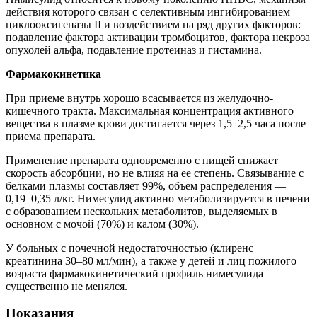
действия которого связан с селективным ингибированием
циклооксигеназы II и воздействием на ряд других факторов:
подавление фактора активации тромбоцитов, фактора некроза
опухолей альфа, подавление протеиназ и гистамина.
Фармакокинетика
При приеме внутрь хорошо всасывается из желудочно-
кишечного тракта. Максимальная концентрация активного
вещества в плазме крови достигается через 1,5–2,5 часа после
приема препарата.
Применение препарата одновременно с пищей снижает
скорость абсорбции, но не влияя на ее степень. Связывание с
белками плазмы составляет 99%, объем распределения —
0,19–0,35 л/кг. Нимесулид активно метаболизируется в печени
с образованием нескольких метаболитов, выделяемых в
основном с мочой (70%) и калом (30%).
У больных с почечной недостаточностью (клиренс
креатинина 30–80 мл/мин), а также у детей и лиц пожилого
возраста фармакокинетический профиль нимесулида
существенно не менялся.
Показания