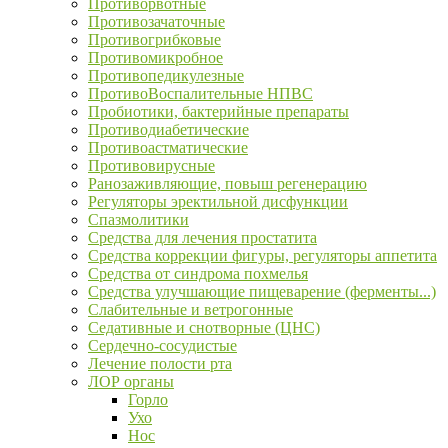
Противорвотные
Противозачаточные
Противогрибковые
Противомикробное
Противопедикулезные
ПротивоВоспалительные НПВС
Пробиотики, бактерийные препараты
Противодиабетические
Противоастматические
Противовирусные
Ранозаживляющие, повыш регенерацию
Регуляторы эректильной дисфункции
Спазмолитики
Средства для лечения простатита
Средства коррекции фигуры, регуляторы аппетита
Средства от синдрома похмелья
Средства улучшающие пищеварение (ферменты...)
Слабительные и ветрогонные
Седативные и снотворные (ЦНС)
Сердечно-сосудистые
Лечение полости рта
ЛОР органы
Горло
Ухо
Нос