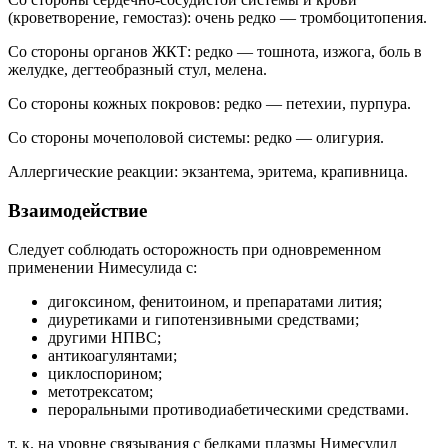
(кроветворение, гемостаз): очень редко — тромбоцитопения.
Со стороны органов ЖКТ: редко — тошнота, изжога, боль в
желудке, дегтеобразный стул, мелена.
Со стороны кожных покровов: редко — петехии, пурпура.
Со стороны мочеполовой системы: редко — олигурия.
Аллергические реакции: экзантема, эритема, крапивница.
Взаимодействие
Следует соблюдать осторожность при одновременном
применении Нимесулида с:
дигоксином, фенитоином, и препаратами лития;
диуретиками и гипотензивными средствами;
другими НПВС;
антикоагулянтами;
циклоспорином;
метотрексатом;
пероральными противодиабетическими средствами.
т. к. на уровне связывания с белками плазмы Нимесулид