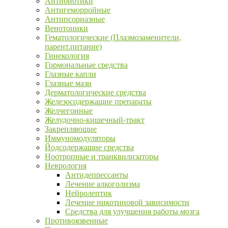
Антибиотики
Антигеморройные
Антипсориазные
Венотоники
Гематологические (Плазмозаменители,
парент.питание)
Гинекология
Гормональные средства
Глазные капли
Глазные мази
Дерматологические средства
Железосодержащие препараты
Желчегонные
Желудочно-кишечный-тракт
Закрепляющие
Иммуномодуляторы
Йодсодержащие средства
Ноотропные и транквилизаторы
Неврология
Антидепрессанты
Лечение алкоголизма
Нейролептик
Лечение никотиновой зависимости
Средства для улучшения работы мозга
Противоязвенные