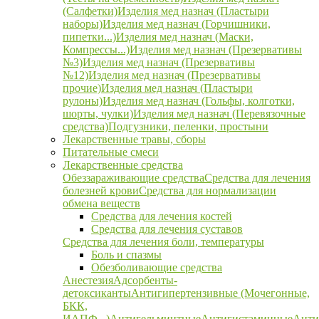
(Салфетки)
Изделия мед назнач (Пластыри
наборы)
Изделия мед назнач (Горчишники,
пипетки...)
Изделия мед назнач (Маски,
Компрессы...)
Изделия мед назнач (Презервативы
№3)
Изделия мед назнач (Презервативы
№12)
Изделия мед назнач (Презервативы
прочие)
Изделия мед назнач (Пластыри
рулоны)
Изделия мед назнач (Гольфы, колготки,
шорты, чулки)
Изделия мед назнач (Перевязочные
средства)
Подгузники, пеленки, простыни
Лекарственные травы, сборы
Питательные смеси
Лекарственные средства
Обеззараживающие средства
Средства для лечения
болезней крови
Средства для нормализации
обмена веществ
Средства для лечения костей
Средства для лечения суставов
Средства для лечения боли, температуры
Боль и спазмы
Обезболивающие средства
Анестезия
Адсорбенты-
детоксиканты
Антигипертензивные (Мочегонные,
БКК,
ИАПФ...)
Антигельминтные
Антигистаминные
Анти