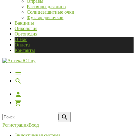
Оправы
Растворы для линз
Солнцезащитные очки
Футляр для очков
Вакцины
Онкология
Ортопедия
О Нас
Оплата
Контакты
Регистрация
Вход
Эндокринная система