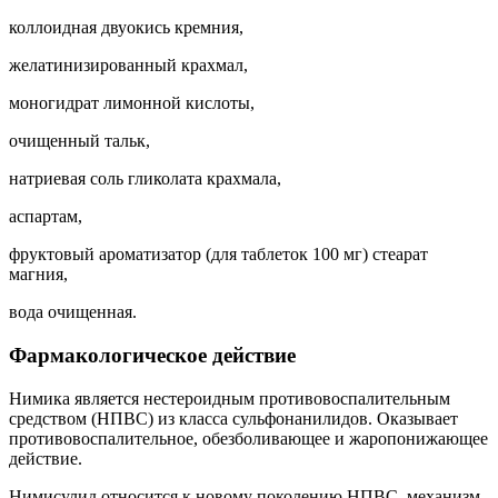
коллоидная двуокись кремния,
желатинизированный крахмал,
моногидрат лимонной кислоты,
очищенный тальк,
натриевая соль гликолата крахмала,
аспартам,
фруктовый ароматизатор (для таблеток 100 мг) стеарат
магния,
вода очищенная.
Фармакологическое действие
Нимика является нестероидным противовоспалительным
средством (НПВС) из класса сульфонанилидов. Оказывает
противовоспалительное, обезболивающее и жаропонижающее
действие.
Нимисулид относится к новому поколению НПВС, механизм