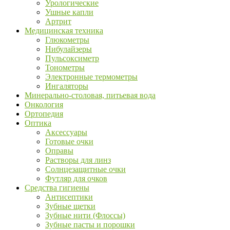
Урологические
Ушные капли
Артрит
Медицинская техника
Глюкометры
Нибулайзеры
Пульсоксиметр
Тонометры
Электронные термометры
Ингаляторы
Минерально-столовая, питьевая вода
Онкология
Ортопедия
Оптика
Аксессуары
Готовые очки
Оправы
Растворы для линз
Солнцезащитные очки
Футляр для очков
Средства гигиены
Антисептики
Зубные щетки
Зубные нити (Флоссы)
Зубные пасты и порошки