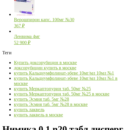
Верошпирон капс. 100мг №30
367
₽
Ленвима 4мг
52 900
₽
Теги
Купить доксорубицин в москве
доксорубицин купить в москве
купить Кальциумфолинат-эбеве 10мг/мл 10мл №1
купить Кальциумфолинат-эбеве 10мг/мл 10мл №1 в
москве
купить Меркаптопурин таб. 50мг №25
купить Меркаптопурин таб. 50мг №25 в москве
купить Эсмия таб. 5мг №28
купить Эсмия таб. 5мг №28 в москве
купить лаквель
купить лаквель в москве
Нимика 0,1 n20 табл дисперг