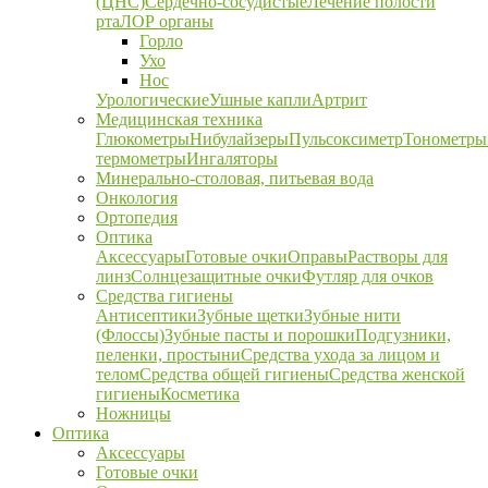
(ЦНС)
Сердечно-сосудистые
Лечение полости
рта
ЛОР органы
Горло
Ухо
Нос
Урологические
Ушные капли
Артрит
Медицинская техника
Глюкометры
Нибулайзеры
Пульсоксиметр
Тонометры
термометры
Ингаляторы
Минерально-столовая, питьевая вода
Онкология
Ортопедия
Оптика
Аксессуары
Готовые очки
Оправы
Растворы для
линз
Солнцезащитные очки
Футляр для очков
Средства гигиены
Антисептики
Зубные щетки
Зубные нити
(Флоссы)
Зубные пасты и порошки
Подгузники,
пеленки, простыни
Средства ухода за лицом и
телом
Средства общей гигиены
Средства женской
гигиены
Косметика
Ножницы
Оптика
Аксессуары
Готовые очки