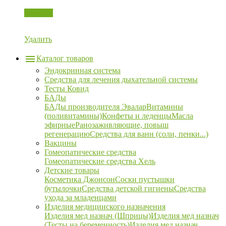
Корзина
Удалить
Каталог товаров
Эндокринная система
Средства для лечения дыхательной системы
Тесты Ковид
БАДы
БАДы производителя Эвалар
Витамины
(поливитамины)
Конфеты и леденцы
Масла
эфирные
Ранозаживляющие, повыш
регенерацию
Средства для ванн (соли, пенки...)
Вакцины
Гомеопатические средства
Гомеопатические средства Хель
Детские товары
Косметика Джонсон
Соски пустышки
бутылочки
Средства детской гигиены
Средства
ухода за младенцами
Изделия медицинского назначения
Изделия мед назнач (Шприцы)
Изделия мед назнач
(Тесты на беременность)
Изделия мед назнач