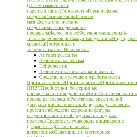
(Плазмозаменители,
парент.питание)
Гинекология
Гормональные
средства
Глазные капли
Глазные
мази
Дерматологические
средства
Железосодержащие
препараты
Желчегонные
Желудочно-кишечный-
тракт
Закрепляющие
Иммуномодуляторы
Йодсодерж
средства
Ноотропные и
транквилизаторы
Неврология
Антидепрессанты
Лечение алкоголизма
Нейролептик
Лечение никотиновой зависимости
Средства для улучшения работы мозга
Противоязвенные
Противорвотные
Противозачаточ
НПВС
Пробиотики, бактерийные
препараты
Противодиабетические
Противоастматич
повыш регенерацию
Регуляторы эректильной
дисфункции
Спазмолитики
Средства для лечения
простатита
Средства коррекции фигуры,
регуляторы аппетита
Средства от синдрома
похмелья
Средства улучшающие пищеварение
(ферменты...)
Слабительные и
ветрогонные
Седативные и снотворные