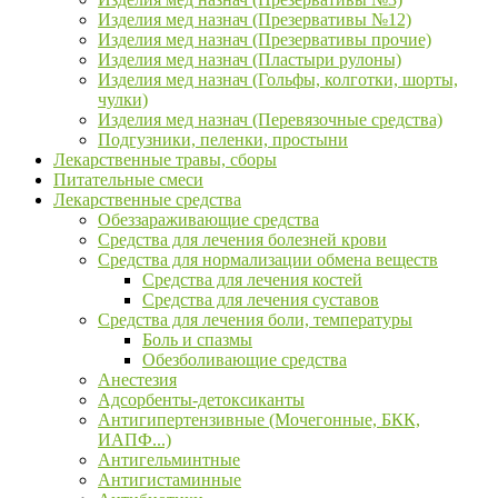
Изделия мед назнач (Презервативы №12)
Изделия мед назнач (Презервативы прочие)
Изделия мед назнач (Пластыри рулоны)
Изделия мед назнач (Гольфы, колготки, шорты,
чулки)
Изделия мед назнач (Перевязочные средства)
Подгузники, пеленки, простыни
Лекарственные травы, сборы
Питательные смеси
Лекарственные средства
Обеззараживающие средства
Средства для лечения болезней крови
Средства для нормализации обмена веществ
Средства для лечения костей
Средства для лечения суставов
Средства для лечения боли, температуры
Боль и спазмы
Обезболивающие средства
Анестезия
Адсорбенты-детоксиканты
Антигипертензивные (Мочегонные, БКК,
ИАПФ...)
Антигельминтные
Антигистаминные