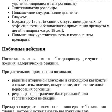
удаления инородного тела роговицы).
Эпителиопатия роговицы.
Повышенное внутриглазное давление.
Глаукома.
Возраст до 18 лет (в связи с отсутствием данных по
эффективности и безопасности применения препарата у
детей и подростков до 18 лет).
Повышенная чувствительность к компонентам
препарата.
Побочные действия
После закапывания возможно быстропроходящее чувство
жжения, аллергические реакции.
При длительном применении возможно
развитие вторичной глаукомы и стероидной катаракты,
а также - изъязвление, помутнение, истончение или/и
перфорация роговицы;
редко - распространение бактериальной или
герпетической инфекций.
Препарат содержит в своем составе консервант бензалкония
хлорид , который может вызвать раздражение глаз.