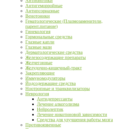
Антибиотики
Антигеморройные
Антипсориазные
Венотоники
Гематологические (Плазмозаменители,
парент.питание)
Гинекология
Гормональные средства
Глазные капли
Глазные мази
Дерматологические средства
Железосодержащие препараты
Желчегонные
Желудочно-кишечный-тракт
Закрепляющие
Иммуномодуляторы
Йодсодержащие средства
Ноотропные и транквилизаторы
Неврология
Антидепрессанты
Лечение алкоголизма
Нейролептик
Лечение никотиновой зависимости
Средства для улучшения работы мозга
Противоязвенные