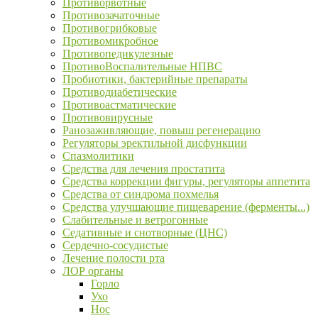
Противорвотные
Противозачаточные
Противогрибковые
Противомикробное
Противопедикулезные
ПротивоВоспалительные НПВС
Пробиотики, бактерийные препараты
Противодиабетические
Противоастматические
Противовирусные
Ранозаживляющие, повыш регенерацию
Регуляторы эректильной дисфункции
Спазмолитики
Средства для лечения простатита
Средства коррекции фигуры, регуляторы аппетита
Средства от синдрома похмелья
Средства улучшающие пищеварение (ферменты...)
Слабительные и ветрогонные
Седативные и снотворные (ЦНС)
Сердечно-сосудистые
Лечение полости рта
ЛОР органы
Горло
Ухо
Нос