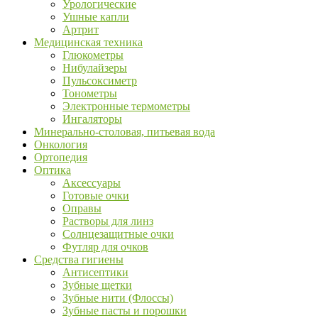
Урологические
Ушные капли
Артрит
Медицинская техника
Глюкометры
Нибулайзеры
Пульсоксиметр
Тонометры
Электронные термометры
Ингаляторы
Минерально-столовая, питьевая вода
Онкология
Ортопедия
Оптика
Аксессуары
Готовые очки
Оправы
Растворы для линз
Солнцезащитные очки
Футляр для очков
Средства гигиены
Антисептики
Зубные щетки
Зубные нити (Флоссы)
Зубные пасты и порошки