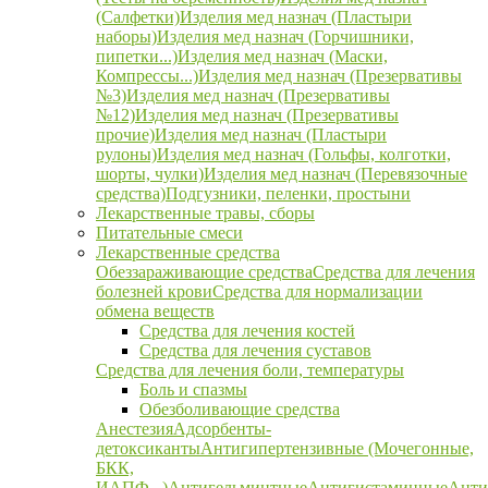
(Салфетки)
Изделия мед назнач (Пластыри
наборы)
Изделия мед назнач (Горчишники,
пипетки...)
Изделия мед назнач (Маски,
Компрессы...)
Изделия мед назнач (Презервативы
№3)
Изделия мед назнач (Презервативы
№12)
Изделия мед назнач (Презервативы
прочие)
Изделия мед назнач (Пластыри
рулоны)
Изделия мед назнач (Гольфы, колготки,
шорты, чулки)
Изделия мед назнач (Перевязочные
средства)
Подгузники, пеленки, простыни
Лекарственные травы, сборы
Питательные смеси
Лекарственные средства
Обеззараживающие средства
Средства для лечения
болезней крови
Средства для нормализации
обмена веществ
Средства для лечения костей
Средства для лечения суставов
Средства для лечения боли, температуры
Боль и спазмы
Обезболивающие средства
Анестезия
Адсорбенты-
детоксиканты
Антигипертензивные (Мочегонные,
БКК,
ИАПФ...)
Антигельминтные
Антигистаминные
Анти