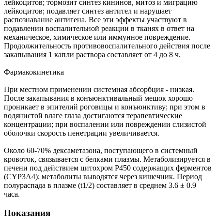
лейкоцитов; тормозит синтез кининов, митоз и миграцию
лейкоцитов; подавляет синтез антител и нарушает
распознавание антигена. Все эти эффекты участвуют в
подавлении воспалительной реакции в тканях в ответ на
механическое, химическое или иммунное повреждение.
Продолжительность противовоспалительного действия после
закапывания 1 капли раствора составляет от 4 до 8 ч.
Фармакокинетика
При местном применении системная абсорбция - низкая.
После закапывания в конъюнктивальный мешок хорошо
проникает в эпителий роговицы и конъюнктиву; при этом в
водянистой влаге глаза достигаются терапевтические
концентрации; при воспалении или повреждении слизистой
оболочки скорость пенетрации увеличивается.
Около 60-70% дексаметазона, поступающего в системный
кровоток, связывается с белками плазмы. Метаболизируется в
печени под действием цитохром Р450 содержащих ферментов
(CYP3A4); метаболиты выводятся через кишечник. Период
полураспада в плазме (t1/2) составляет в среднем 3.6 ± 0.9
часа.
Показания