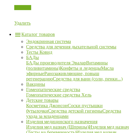
Корзина
Удалить
Каталог товаров
Эндокринная система
Средства для лечения дыхательной системы
Тесты Ковид
БАДы
БАДы производителя Эвалар
Витамины
(поливитамины)
Конфеты и леденцы
Масла
эфирные
Ранозаживляющие, повыш
регенерацию
Средства для ванн (соли, пенки...)
Вакцины
Гомеопатические средства
Гомеопатические средства Хель
Детские товары
Косметика Джонсон
Соски пустышки
бутылочки
Средства детской гигиены
Средства
ухода за младенцами
Изделия медицинского назначения
Изделия мед назнач (Шприцы)
Изделия мед назнач
(Тесты на беременность)
Изделия мед назнач