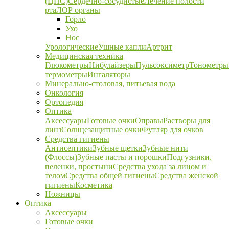
(ЦНС)
Сердечно-сосудистые
Лечение полости
рта
ЛОР органы
Горло
Ухо
Нос
Урологические
Ушные капли
Артрит
Медицинская техника
Глюкометры
Нибулайзеры
Пульсоксиметр
Тонометры
термометры
Ингаляторы
Минерально-столовая, питьевая вода
Онкология
Ортопедия
Оптика
Аксессуары
Готовые очки
Оправы
Растворы для
линз
Солнцезащитные очки
Футляр для очков
Средства гигиены
Антисептики
Зубные щетки
Зубные нити
(Флоссы)
Зубные пасты и порошки
Подгузники,
пеленки, простыни
Средства ухода за лицом и
телом
Средства общей гигиены
Средства женской
гигиены
Косметика
Ножницы
Оптика
Аксессуары
Готовые очки