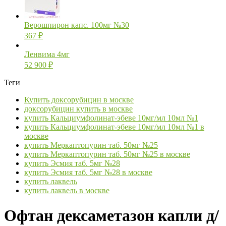
Верошпирон капс. 100мг №30
367
₽
Ленвима 4мг
52 900
₽
Теги
Купить доксорубицин в москве
доксорубицин купить в москве
купить Кальциумфолинат-эбеве 10мг/мл 10мл №1
купить Кальциумфолинат-эбеве 10мг/мл 10мл №1 в
москве
купить Меркаптопурин таб. 50мг №25
купить Меркаптопурин таб. 50мг №25 в москве
купить Эсмия таб. 5мг №28
купить Эсмия таб. 5мг №28 в москве
купить лаквель
купить лаквель в москве
Офтан дексаметазон капли д/