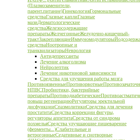
(Плазмозаменители,
парент.питание)
Гинекология
Гормональные
средства
Глазные капли
Глазные
мази
Дерматологические
средства
Железосодержащие
препараты
Желчегонные
Желудочно-кишечный-
тракт
Закрепляющие
Иммуномодуляторы
Йодсодерж
средства
Ноотропные и
транквилизаторы
Неврология
Антидепрессанты
Лечение алкоголизма
Нейролептик
Лечение никотиновой зависимости
Средства для улучшения работы мозга
Противоязвенные
Противорвотные
Противозачаточ
НПВС
Пробиотики, бактерийные
препараты
Противодиабетические
Противоастматич
повыш регенерацию
Регуляторы эректильной
дисфункции
Спазмолитики
Средства для лечения
простатита
Средства коррекции фигуры,
регуляторы аппетита
Средства от синдрома
похмелья
Средства улучшающие пищеварение
(ферменты...)
Слабительные и
ветрогонные
Седативные и снотворные