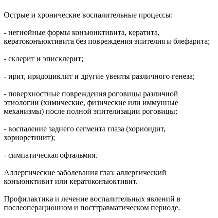
Острые и хронические воспалительные процессы:
- негнойные формы конъюнктивита, кератита,
кератоконъюктивита без повреждения эпителия и блефарита;
- склерит и эписклерит;
- ирит, иридоциклит и другие увеиты различного генеза;
- поверхностные повреждения роговицы различной
этиологии (химические, физические или иммунные
механизмы) после полной эпителизации роговицы;
- воспаление заднего сегмента глаза (хориоидит,
хориоретинит);
- симпатическая офтальмия.
Аллергические заболевания глаз: аллергический
конъюнктивит или кератоконъюктивит.
Профилактика и лечение воспалительных явлений в
послеоперационном и посттравматическом периоде.