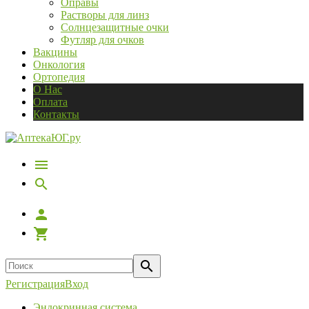
Оправы
Растворы для линз
Солнцезащитные очки
Футляр для очков
Вакцины
Онкология
Ортопедия
О Нас
Оплата
Контакты
Регистрация
Вход
Эндокринная система