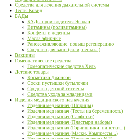
Средства для лечения дыхательной системы
Тесты Ковид
БАДы
БАДы производителя Эвалар
Витамины (поливитамины)
Конфеты и леденцы
Масла эфирные
Ранозаживляющие, повыш регенерацию
Средства для ванн (соли, пенки...)
Вакцины
Гомеопатические средства
Гомеопатические средства Хель
Детские товары
Косметика Джонсон
Соски пустышки бутылочки
Средства детской гигиены
Средства ухода за младенцами
Изделия медицинского назначения
Изделия мед назнач (Шприцы)
Изделия мед назнач (Тесты на беременность)
Изделия мед назнач (Салфетки)
Изделия мед назнач (Пластыри наборы)
Изделия мед назнач (Горчишники, пипетки...)
Изделия мед назнач (Маски, Компрессы...)
Изделия мед назнач (Презервативы №3)